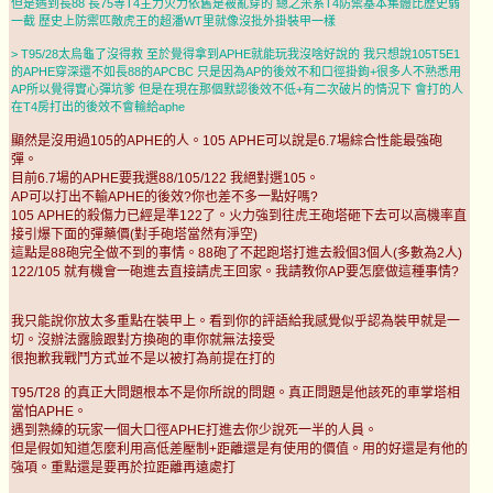
但是遇到長88 長75等T4主力火力依舊是被亂穿的 總之米系T4防禦基本集體比歷史弱
一截 歷史上防禦匹敵虎王的超潘WT里就像沒批外掛裝甲一樣
> T95/28太烏龜了沒得救 至於覺得拿到APHE就能玩我沒啥好說的 我只想說105T5E1
的APHE穿深還不如長88的APCBC 只是因為AP的後效不和口徑掛鉤+很多人不熟悉用
AP所以覺得實心彈坑爹 但是在現在那個默認後效不低+有二次破片的情況下 會打的人
在T4房打出的後效不會輸給aphe
顯然是沒用過105的APHE的人。105 APHE可以說是6.7場綜合性能最強砲
彈。
目前6.7場的APHE要我選88/105/122 我絕對選105。
AP可以打出不輸APHE的後效?你也差不多一點好嗎?
105 APHE的殺傷力已經是準122了。火力強到往虎王砲塔砸下去可以高機率直
接引爆下面的彈藥價(對手砲塔當然有淨空)
這點是88砲完全做不到的事情。88砲了不起跑塔打進去殺個3個人(多數為2人)
122/105 就有機會一砲進去直接請虎王回家。我請教你AP要怎麼做這種事情?
我只能說你放太多重點在裝甲上。看到你的評語給我感覺似乎認為裝甲就是一
切。沒辦法露臉跟對方換砲的車你就無法接受
很抱歉我戰鬥方式並不是以被打為前提在打的
T95/T28 的真正大問題根本不是你所說的問題。真正問題是他該死的車掌塔相
當怕APHE。
遇到熟練的玩家一個大口徑APHE打進去你少說死一半的人員。
但是假如知道怎麼利用高低差壓制+距離還是有使用的價值。用的好還是有他的
強項。重點還是要再於拉距離再遠處打