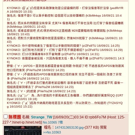
KYONKO: (╬ﾟдﾟ)凸但是英系砲彈後效是公認最爛的耶，打穿沒傷害等於沒穿 (yedRrYR
A 16/09/20 10:33)
無名氏: 傷害不是0 可以靠手動控制 這個是可以技術彌補的 (h3bMnkqs 16/09/21 10:4
1)
無名氏: 而米系的問題是沒有穿深 尤其T4 傷害再高打不穿也沒用 比打穿了傷害低還糟糕
(h3bMnkqs 16/09/21 10:42)
無名氏: 或者這麼說吧 虎式/黑豹和M26正面相遇 M26還要瞄炮塔/車體弱點 (h3bMnkqs
16/09/21 10:43)
無名氏: 而對方只要炮管對著你就是直接開火 然後M26就廢了 (h3bMnkqs 16/09/21 10:
43)
KYNOKO: 你什麼時候產生了傷害可以手動控制的錯覺? (z/ZFs9TU 16/09/21 14:25)
KYONKO: 沒打對地方就算了，打對了還不死不爆是哪招? (z/ZFs9TU 16/09/21 14:29)
KYONKO: 打10次彈藥庫有8次不會殉爆 (z/ZFs9TU 16/09/21 14:31)
KYNOKO: 偷襲還會被反殺，只因為傷害太低，敵人不痛不癢 (z/ZFs9TU 16/09/21 14:3
6)
野餐: (ﾟ∀。)APDS一直到酋長都還是會有這問題 你就認了吧 不過酋長的APDS後效跟其
他口徑的後笑 (PVelYa2M 16/09/22 14:20)
野餐: (ﾟ∀。)不過酋長的APDS後效跟其他口徑的後笑 完全不是同一個級別 改善了非常
多 (PVelYa2M 16/09/22 14:21)
無名氏: (ﾟ∀。)不過拿去打獵虎跟老鼠這種的 容易會有戳了這麼多發 怎麼還不死 最後一
個組員是躲到哪去了 (PVelYa2M 16/09/22 14:23)
無名氏: (ﾟ∀。)的感覺 (PVelYa2M 16/09/22 14:23)
無名氏: (ﾉд`ﾟ)ノ゛為...為什麼我的卡那風被虎王各種爆... 你們講的都好厲害阿QQ (I1R7
DywI 16/10/01 19:18)
KYONKO: (´ﾟдﾟ`)因為卡納風的砲塔是百夫長型的，所以防禦力....你知道的 (TYZASYQ
g 16/10/02 15:22)
無標題
名稱:
Strange_TW
[16/09/20(二)03:34 ID:rpb6Fo7M (Host: 125-
227-*.hinet-ip.hinet.net)]
No.10365
7推
檔名：
-(377 KB)
1474313653130.jpg
預覽
>>No.10363