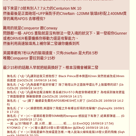
接下來是7.0就有別人7.7火力的Centurion MK 10
然後最後是正面砲塔+UFP無對手的Chieftain -120MM 裝填8秒配上400MM貫
穿的萬用APDS 去哪裡找?
難用的就是Conqueror 跟Conway
問題都一樣- APDS 重點就是沒有辦法一發入魂的狀況下、第一發殺你Gunner
或者DRIVER看要癱瘓你移動力還是攻擊能力、
然後利用高速裝填馬上補你第二發讓你癱瘓到死
英國車都有7秒以內的裝填速度、只有chieftain 是大約8.5秒
唯獨Conqueror 要拉到最少15秒
最少15秒的話敵人早就把組員換好了、根本沒機會補第二發
無名氏: (´◓Д◔`)Ԡ講到這我又想抱怨了 Black Prince原本側面82mm 突然就被改成38mm
搞甚麼 (1bOZ3c2E 16/09/19 14:04)
無名氏: (´◓Д◔`)Ԡ角度都不能好好擺了 除了砲塔以外正面裝甲還比不上裝履帶的邱7 (1b
OZ3c2E 16/09/19 14:07)
無名氏: (´◓Д◔`)Ԡ還有這魔法機制 酋長被ZSU-57小角度穿側裙就算了 為啥搞到後效更猛
了側面隨便穿 彈藥隨便爆 (1bOZ3c2E 16/09/19 14:17)
無名氏: (｀･ω･)算了 繼續拿免費的APDS和HESH打人好了 (1bOZ3c2E 16/09/19 14:2
6)
無名氏: (ﾟ∀。)＜順便問問,英國除了飛龍之外有哪台好用的攻擊機? (GqhnqXlc 16/09/1
9 17:23)
無名氏: (ﾟ∀。)＜一星期前看到帶50MM炮的tempest 想說這下有救了,結果那彈道..... (G
qhnqXlc 16/09/19 17:24)
一滅: |д`)57砲蚊子...跟.火把....跟.............呃...... (U.EnnOQQ 16/09/19 17:54)
KYONKO: (ﾟ∀。)＜螢火蟲的16發火箭!!超爽der (jljJDkvQ 16/09/19 18:14)
無名氏: (ﾟ∀。)＜到底是蝸牛改掉還是怎樣,一堆人說海火線有能裝16發火箭的飛機 (Gqh
nqXlc 16/09/19 20:33)