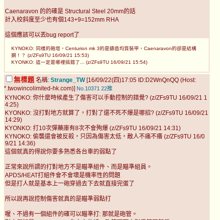
Caenaravon 的的確是 Structural Steel 20mm的話
計入校斜度至少也有個143+9=152mm RHA
這個應該可以丟bug report了
KYNOKO: 同樣的砲塔，Centurion mk 3的是鑄造均質裝甲，Caenaravon的卻是結構
鋼！？ (z/ZFs9TU 16/09/21 15:53)
KYONKO: 這一定是哪裡搞錯了... (z/ZFs9TU 16/09/21 15:54)
無標題
名稱:
Strange_TW
[16/09/22(四)17:05 ID:D2WnQnQQ (Host:
*.twowincolimited-hk.com)]
No.10371
22推
KYNOKO: 你什麼時候產生了傷害可以手動控制的錯覺? (z/ZFs9TU 16/09/21 1
4:25)
KYONKO: 沒打對地方就算了，打對了還不死不爆是哪招? (z/ZFs9TU 16/09/21
14:29)
KYONKO: 打10次彈藥庫有8次不會殉爆 (z/ZFs9TU 16/09/21 14:31)
KYNOKO: 偷襲還會被反殺，只因為傷害太低，敵人不痛不癢 (z/ZFs9TU 16/0
9/21 14:36)
這個就真的得說你要多熟悉各台車的弱點了
正常來說所謂的打對地方不是瞄準組件、而是瞄準組員。
APDS/HEAT打組件會不會壞是機率性的問題
但是打人就是基本上一砲穿過去下去就直接完蛋了
所以說再說控制傷害就真的是瞄準弱點打
喔、不過有一個組件的確可以瞄準打: 那就是砲管。