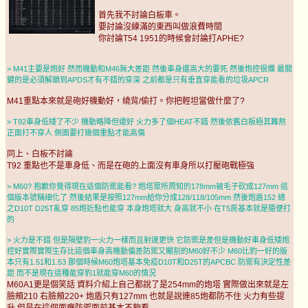
首先我不討論白板車。
要討論沒練滿的東西叫做浪費時間
你討論T54 1951的時候會討論打APHE?
> M41主要是炮好 然而機動和M46無大差距 然後車身還高大的要死 然後炮控很爛 最關
鍵的是必須解鎖到APDS才有不錯的穿深 之前都是只有垂直穿能看的垃圾APCR
M41重點本來就是砲好機動好，繞背/偷打。你把輕坦當做什麼了?
> T92車身低矮了不少 機動略降但還好 火力多了個HEAT不錯 然後依舊白板極其難熬
正面打不穿人 側面要打幾個重點才能高傷
同上、白板不討論
T92 重點也不是車身低、而是在砲的上面沒有車身所以打壓砲戰極強
> M60? 抱歉你覺得現在這個防禦能看? 炮塔眾所周知的178mm被毛子砍成127mm 這
個版本號稱細化了 然後結果是按照127mm給你分成128/118/105mm 然後炮盾152 總
之D10T D25T亂穿 85炮近點也能穿 本身炮塔就大 身高就不小 在T5房基本就是隨便打
的
> 火力是不錯 但是隔壁豹一火力一樣而且射速更快 它防禦是差但是機動好車身低矮炮
控好實際實際生存比這個車身高機動偏差防禦又閹割的M60好不少 M60比豹一好的版
本只有1.51和1.53 那個時候M60炮塔基本免疫D10T和D25T的APCBC 防禦有決定性差
距 而不是現在這種能穿豹1就能穿M60的情況
M60A1更是個笑話 資料介紹上自己都說了是254mm的炮塔 實際做出來就是左
臉頰210 右臉頰220+ 炮盾只有127mm 也就是說連85炮都防不住 火力有些提
升 但是在這個面癱防禦面前基本不夠看