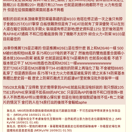
M60A1更是個笑話 資料介紹上自己都說了是254mm的炮塔 實際做出來就是左
臉頰210 右臉頰220+ 炮盾只有127mm 也就是說連85炮都防不住 火力有些提
升 但是在這個面癱防禦面前基本不夠看
相對的目前米系頂級車里防禦最靠譜的是M103 炮塔在修正過一次之後只有脖
子會被D25T/D10T擊穿 白板很難熬但是有了HEAT后就有了穿深優勢 可以在別
人還在瞄它弱點前先手開火 裝填還有修正餘地(歷史資料是12S) 至於後效是所
有AP/HEAT通病 不和口徑/動能掛鉤 除了機動不太好外 綜合火力+防禦 M103是
目前最佳的
JB車你推薦T29是正確的 但是推薦M26E1是在想什麽 首上和M26/46一樣 500
M被85炮和短88亂穿 長75和D10T啥的更不說了 然後炮塔的雙炮盾重合面積小
基本就100mm防禦 被亂穿 也就是說這車在T4是裸奔的 也就長90能看 不過下
版本就公平了 M26/46炮盾也改成和M26E1一樣wwwwwwwwwwwww
至於T26E4只是在M26那幾乎T34-85級別的防禦上再強化了點 不會被短88/85
亂穿了 但是遇到長88 長75等T4主力火力依舊是被亂穿的 總之米系T4防禦基本
集體比歷史弱一截 歷史上防禦匹敵虎王的超潘WT里就像沒批外掛裝甲一樣
T95/28太烏龜了沒得救 至於覺得拿到APHE就能玩我沒啥好說的 我只想說105
T5E1的APHE穿深還不如長88的APCBC 只是因為AP的後效不和口徑掛鉤+很
多人不熟悉用AP所以覺得實心彈坑爹 但是在現在那個默認後效不低+有二次破
片的情況下 會打的人在T4房打出的後效不會輸給aphe
無名氏: M60的防禦命題我覺得純粹是技巧跟觀念問題，不可否認裝甲帶來更多生存與自
信， (Mf3KyVNI 16/09/21 01:47)
無名氏: 但當你完全不考慮後發先至戰術時，自然能把注意力放在走位跟團隊配合上 (Mf3
KyVNI 16/09/21 01:48)
無名氏: 使用同一管炮的裸奔車，靠著戰場意識跟走位照樣把蘇聯痛宰，你看歷史場在英
國攪局前是甚麼局面 (Mf3KyVNI 16/09/21 01:50)