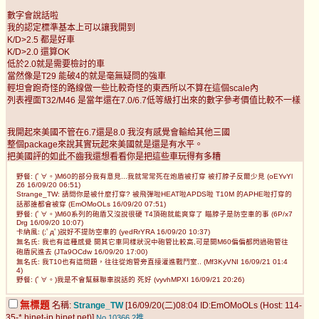
數字會說話啦
我的認定標準基本上可以讓我開到
K/D>2.5 都是好車
K/D>2.0 還算OK
低於2.0就是需要檢討的車
當然像是T29 能破4的就是毫無疑問的強車
輕坦會跑奇怪的路線做一些比較奇怪的東西所以不算在這個scale內
列表裡面T32/M46 是當年還在7.0/6.7低等級打出來的數字參考價值比較不一樣
我開起來美國不管在6.7還是8.0 我沒有感覺會輸給其他三國
整個package來說其實玩起來美國就是還是有水平。
把美國評的如此不齒我還想看看你是把這些車玩得有多糟
野餐: (ﾟ∀。)M60的部分我有意見...我就常常死在炮盾被打穿 被打脖子反爾少見 (oEYvYl
Z6 16/09/20 06:51)
Strange_TW: 請問你是被什麼打穿? 被飛彈啦HEAT啦APDS啦 T10M 的APHE啦打穿的
話那誰都會被穿 (EmOMoOLs 16/09/20 07:51)
野餐: (ﾟ∀。)M60系列的砲盾又沒說很硬 T4頂砲就能爽穿了 瞄脖子是防空車的事 (6P/x7
Drg 16/09/20 10:07)
卡納風: (;ﾟдﾟ)說好不提防空車的 (yedRrYRA 16/09/20 10:37)
無名氏: 我也有這種感覺 開其它車同樣狀況中砲管比較高,可是開M60偏偏都閃過砲管往
砲盾尻進去 (JTa9OCdw 16/09/20 17:00)
無名氏: 我T10也有這問題，往往從炮管旁直接灌進戰鬥室.. (Mf3KyVNI 16/09/21 01:4
4)
野餐: (ﾟ∀。)我是不會幫蘇聯車說話的 死好 (vyvhMPXI 16/09/21 20:26)
無標題
名稱:
Strange_TW
[16/09/20(二)08:04 ID:EmOMoOLs (Host: 114-
35-*.hinet-ip.hinet.net)]
No.10366
2推