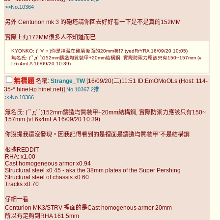
>>No.10364
另外 Centurion mk 3 的砲塔請你回去好好看一下是不是真的152MM
實際上有172MM很多人不知道而已
KYONKO: (ﾟ∀。)你是指藏在砲盾後面的20mm嘛!? (yedRrYRA 16/09/20 10:05)
無名氏: (´ﾟдﾟ`)152mm鑄造均質裝甲+20mm結構鋼, 實際防禦力應該只有150~157mm (v
L6x4mLA 16/09/20 10:39)
無標題
名稱:
Strange_TW
[16/09/20(二)11:51 ID:EmOMoOLs (Host: 114-
35-*.hinet-ip.hinet.net)]
No.10367
2推
>>No.10366
無名氏: (´ﾟдﾟ`)152mm鑄造均質裝甲+20mm結構鋼, 實際防禦力應該只有150~
157mm (vL6x4mLA 16/09/20 10:39)
你沒提我還沒發現。因我記得看到的是裡面是鑄造均質裝甲`不是結構鋼
根據REDDIT
RHA: x1.00
Cast homogeneous armor x0.94
Structural steel x0.45 - aka the 38mm plates of the Super Pershing
Structural steel of chassis x0.60
Tracks x0.70
仔細一看
Centurion MK3/STRV 裡面的是Cast homogenous armor 20mm
所以有足夠到RHA 161.5mm