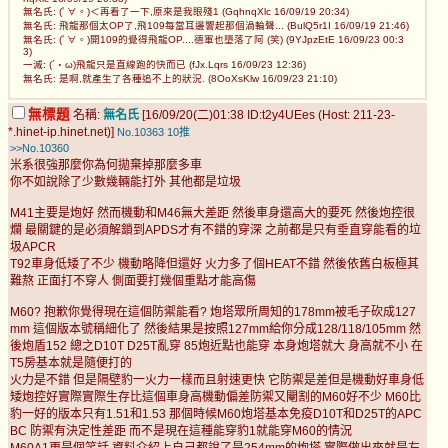
無名氏: (ﾟ∀。)＜再看了一下,原來是我眼殘1 (GqhnqXlc 16/09/19 20:34)
無名氏: 飛龍那個太OP了,飛109每當耳邊響起那個渦輪聲... (BulQ5r1I 16/09/19 21:46)
無名氏: (ﾟ∀。)開109的覺得飛龍OP....德軍也墮落了阿 (笑) (9YJpzEtE 16/09/23 00:3
3)
一滅: (´・ω)飛龍只是直線跑的快而已 (fJx.Lqrs 16/09/23 12:36)
無名氏: 是啊,就產生了各種追不上的狀況. (8OoXsKlw 16/09/23 21:10)
無標題
名稱:
無名氏
[16/09/20(二)01:38 ID:t2y4UEes (Host: 211-23-
*.hinet-ip.hinet.net)]
No.10363
10推
>>No.10360
米系很強那麼你為何拋棄掉那麼多車
你不如說除了少數幾輛能打外 其他都是垃圾
M41主要是炮好 然而機動和M46無大差距 然後車身還高大的要死 然後炮控很
爛 最關鍵的是必須解鎖到APDS才有不錯的穿深 之前都是只有垂直穿能看的垃
圾APCR
T92車身低矮了不少 機動略降但還好 火力多了個HEAT不錯 然後依舊白板極其
難熬 正面打不穿人 側面要打幾個重點才能高傷
M60? 抱歉你覺得現在這個防禦能看? 炮塔眾所周知的178mm被毛子砍成127
mm 這個版本號稱細化了 然後結果是按照127mm給你分成128/118/105mm 然
後炮盾152 總之D10T D25T亂穿 85炮近點也能穿 本身炮塔就大 身高就不小 在
T5房基本就是隨便打的
火力是不錯 但是隔壁豹一火力一樣而且射速更快 它防禦是差但是機動好車身低
矮炮控好實際實際生存比這個車身高機動偏差防禦又閹割的M60好不少 M60比
豹一好的版本只有1.51和1.53 那個時候M60炮塔基本免疫D10T和D25T的APC
BC 防禦有決定性差距 而不是現在這種能穿豹1就能穿M60的情況