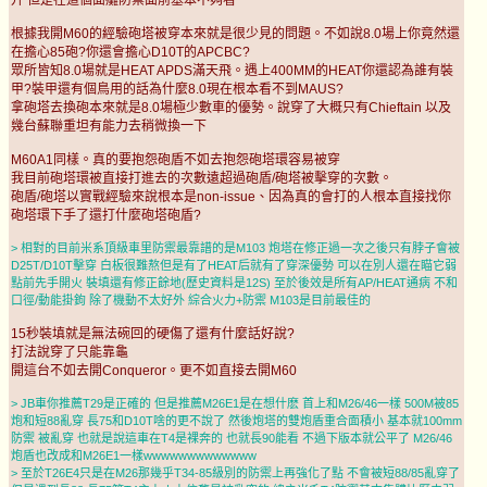
根據我開M60的經驗砲塔被穿本來就是很少見的問題。不如說8.0場上你竟然還
在擔心85砲?你還會擔心D10T的APCBC?
眾所皆知8.0場就是HEAT APDS滿天飛。遇上400MM的HEAT你還認為誰有裝
甲?裝甲還有個鳥用的話為什麼8.0現在根本看不到MAUS?
拿砲塔去換砲本來就是8.0場極少數車的優勢。說穿了大概只有Chieftain 以及
幾台蘇聯重坦有能力去稍微換一下
M60A1同樣。真的要抱怨砲盾不如去抱怨砲塔環容易被穿
我目前砲塔環被直接打進去的次數遠超過砲盾/砲塔被擊穿的次數。
砲盾/砲塔以實戰經驗來說根本是non-issue、因為真的會打的人根本直接找你
砲塔環下手了還打什麼砲塔砲盾?
> 相對的目前米系頂級車里防禦最靠譜的是M103 炮塔在修正過一次之後只有脖子會被
D25T/D10T擊穿 白板很難熬但是有了HEAT后就有了穿深優勢 可以在別人還在瞄它弱
點前先手開火 裝填還有修正餘地(歷史資料是12S) 至於後效是所有AP/HEAT通病 不和
口徑/動能掛鉤 除了機動不太好外 綜合火力+防禦 M103是目前最佳的
15秒裝填就是無法碗回的硬傷了還有什麼話好說?
打法說穿了只能靠龜
開這台不如去開Conqueror。更不如直接去開M60
> JB車你推薦T29是正確的 但是推薦M26E1是在想什麽 首上和M26/46一樣 500M被85
炮和短88亂穿 長75和D10T啥的更不說了 然後炮塔的雙炮盾重合面積小 基本就100mm
防禦 被亂穿 也就是說這車在T4是裸奔的 也就長90能看 不過下版本就公平了 M26/46
炮盾也改成和M26E1一樣wwwwwwwwwwwww
> 至於T26E4只是在M26那幾乎T34-85級別的防禦上再強化了點 不會被短88/85亂穿了