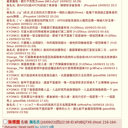
糞車糞砲，都打不死對方www (NK1v2qiY 16/09/22 18:28)
無名氏: 用APDS(或APCR)穿過了車身後，彈頭穿深會急降。 (FhuytdmI 16/09/22 20:2
1)
無名氏: (ﾉд`ﾟ)虎式,虎王和豹式引擎前有一塊防火牆(約30mm)，能擋下穿透過正面車身的
apds彈頭.... (FhuytdmI 16/09/22 20:24)
無名氏: (ﾟ∀。)相反如果從他們後方打，APDS卻能穿過防火牆而且爆一堆破片秒全車~
(FhuytdmI 16/09/22 20:29)
KYONKO: 情況允許的話，的確是打乘組員最有效 (YcD5kIus 16/09/23 00:42)
KYONKO: 可是大部分的時候根本沒機會打第二發阿 (YcD5kIus 16/09/23 00:43)
KYONKO: 如果第一發沒擊殺的話，那接下來不是跑了就是被他一發送回車庫 (YcD5kIu
s 16/09/23 00:55)
KYONKO: 只要敵人活得越久，你的風險就越大，被他抓到機會就是一發回車庫了 (YcD
5kIus 16/09/23 01:09)
無名氏: 首發命中，先發制人 裝校的校訓要熟記，連國軍都知道打歪就沒第二次... (eESf
kCxU 16/09/23 01:31)
Strange_TW: 打蘇聯車會奇效是因為蘇聯車內很擠所以很容易HEAT/APDS進去就串燒X
D (gdyRHU8c 16/09/23 07:10)
KYONKO: 英國車想要一發入魂，除了炸彈藥庫別無他法 (YcD5kIus 16/09/23 11:15)
Strange_TW: 我還是覺得你會說這種話真的沒什麼再開英國車XD (jr.MFwLw 16/09/24 1
4:28)
KYONKO: 我只能說英系坦克是我玩最久，也是最難找到方法玩得的 (plsmi5Ms 16/09/2
4 17:24)
KYONKO: 裝甲不是最頂尖，速度不是最快，唯一的強項穿深也常被ＡＴ立場彈掉 (plsmi
5Ms 16/09/24 17:32)
KYONKO: 打穿了傷害還得看人品，人品好就死組員壞組件，人品差就損傷黃個一下 (pls
mi5Ms 16/09/24 17:36)
KYONKO: 但其實沒什麼差別，都會被他一發入魂，差別只在於一個是等一下，一個是
馬上 (plsmi5Ms 16/09/24 17:42)
無名氏: (ﾟ∀。)＜m了一年m26的我表示百夫長簡直神車 (zHhnbFrw 16/09/24 19:51)
KYONKO: 以mk3的BR有不錯的裝甲，優秀的火力，跟比較不會遇到怪物場 (plsmi5Ms
16/09/24 23:59)
無標題
名稱:
無名氏
[16/09/22(四)22:08 ID:kFdBQ7X6 (Host: 218-164-
*.dynamic.hinet.net)]
No.10372
6推