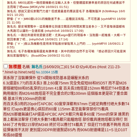
無名氏: M60比起豹一砲控跟機動也沒輸人太多，但整體國家勝率差的原因在何處應該不
言而喻了吧www (Mf3KyVNI 16/09/21 01:51)
無名氏: 想說又是玩家戰鬥力差? 但感覺最差的應該是毛子 各種無腦沖 (h3bMnkqs 16/0
9/21 10:20)
野餐: (ﾟ∀。)M60跟LEO1的機動差不多......這種說法有點....不可思議 (vyvhMPXI 16/09/
21 11:08)
無名氏: 歷史場實戰中，這兩種單位到達交戰區的時間其實沒差多少，又不是每張圖都有
大馬路可以讓豹一全速前進 (mhpIh0v6 16/09/21 17:09)
無名氏: 一路狂奔通常就是變活靶，尤其atgm當行的現版本，沒抱團一起推進，大概一下
就回車庫了吧... (mhpIh0v6 16/09/21 17:14)
野餐: (ﾟ∀。)我以為機動性是用來早點進伏擊點等人上門的 ..... (vyvhMPXI 16/09/21 2
0:55)
無名氏: 毛子各種無腦衝還能有勝率差，其中的微妙自然不言可喻 『想必原因只可能是英
美玩家腦殘啦!!』 (8oad6Drw 16/09/22 01:03)
無標題
名稱:
無名氏
[16/09/20(二)01:54 ID:t2y4UEes (Host: 211-23-
*.hinet-ip.hinet.net)]
No.10364
15推
英系除了沒裝藥彈外 從T4開始攻防基本是碾壓米系的
6.3(還是6.7?)的百夫長3 首上60度75mm 完全免疫短88和85D5T 而不是M26
那個被短88和85亂穿的101mm 41度 百夫長3炮塔是152mm 略低於T44但基本
夠用級別 而M26/46炮塔是不完全重合的2塊100mm 這個版本更是砍了重合面
積 基本只有100mm的防禦
而百夫長3用的20pdr打APCBC 60度穿深都有97mm 已經足夠應付絕大多數T4
單位 打apds更是喪心病狂的60度 115mm 甚至能擊穿部份T5載具
而M26那邊無論打AP還是APCBC APCR都只有最多60度 75mm的穿深 連黑豹
首上都無法擊穿 打絕大多數T4載具都只能瞄炮塔 部份載具連炮塔都沒得打 到
M46了才有個215穿的M348 終於可以應付T4載具了 但是打T5依舊不夠用 而且
這彈後效不太好 更別提20DPR射速默認8S內 而90M3射速確是11+S 比D10T
和長88還慢