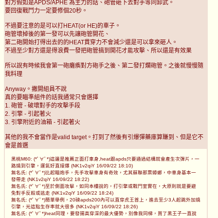
對方假如是APDS/APHE 為主力的話、砲管砸下去對手等同卸武。
要回復戰鬥力一定要修個20秒。
不過要注意的是可以打HEAT(or HE)的車子。
砲管壞掉後的第一發可以先讓砲管開花、
第二砲開始打得出去的的HEAT貫穿力不會減少還是可以拿來砸人。
不過至少對方還是得浪費一發把砲管搞到開花才能攻擊、所以還是有效果
所以說有時候我會第一砲癱瘓對方砲手之後、第二發打爛砲管。之後就慢慢隨
我料理
Anyway。撇開組員不說
真的要瞄準組件的話我通常只會選擇
1. 砲管 - 破壞對手的攻擊手段
2. 引擎 - 引起著火
3. 引擎附近的油箱 - 引起著火
其他的我不會當作是valid target。打到了然後有引爆彈藥庫算賺到、但是它不
會是首選
黑桃M60: (*ﾟ∀ﾟ*)這邊是推薦正面打車身,heat跟apds只要通過結構就會產生次彈片，一
路燒到引擎，運氣好直接爆 (NK1v2qiY 16/09/22 18:10)
無名氏: (*ﾟ∀ﾟ*)比起瞄炮手，先手攻擊車身有奇效，尤其蘇聯那票蟑螂，中車身基本一
發帶走 (NK1v2qiY 16/09/22 18:22)
無名氏: (*ﾟ∀ﾟ*)至於側面攻擊，如同本樓說的，打引擎或戰鬥室實在，大原則就是要避
免對手反殺或逃走 (NK1v2qiY 16/09/22 18:24)
無名氏: (*ﾟ∀ﾟ*)簡單舉例，20磅apds200內可以直穿虎王首上，進去至少3人起跳外加燒
引擎，光這點生存率就大很多 (NK1v2qiY 16/09/22 18:26)
無名氏: (*ﾟ∀ﾟ*)heat同理，要發揚高穿深的最大優勢，別像我同梯，買了黑王子一直說