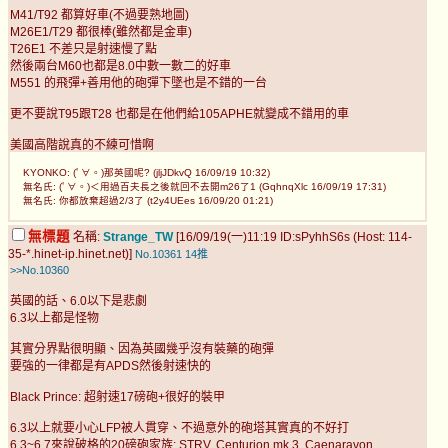
M41/T92 都算好車(不過要熟地圖)
M26E1/T29 都很棒(雖然都是金車)
T26E1 不差只是射速慢了點
然後兩台M60也都是8.0中數一數二的好車
M551 的飛彈+善用他的砲彈下墜也是不錯的一台
更不要說T95跟T28 也都是在他們給105APHE就變成不錯用的車
美國高階說真的不練可惜啊
KYONKO: (ﾟ∀。)那英國呢? (jljJDkvQ 16/09/19 10:32)
無名氏: (ﾟ∀。)＜用過百夫長之後就回不去開m26了1 (GqhnqXlc 16/09/19 17:31)
無名氏: 你都放棄超過2/3了 (t2y4UEes 16/09/20 01:21)
無標題
名稱:
Strange_TW
[16/09/19(一)11:19 ID:sPyhhS6s (Host: 114-
35-*.hinet-ip.hinet.net)]
No.10361
14推
>>No.10360
英國的話、6.0以下是悲劇
6.3以上都是怪物
其實分界點很明顯、因為英國幾乎沒有裝藥的砲彈
要強的一律都是有APDS然後射速快的
Black Prince: 超射速17磅砲+很好的裝甲
6.3以上就要小心LFP被人貫穿、不過意外的砲塔其實真的不好打
6.3~6.7來說破格的20磅砲家族: STRV, Centurion mk 3, Caenaravon