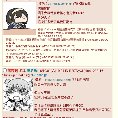
檔名：
-(70 KB)
1474553329444.gif
預覽
借串問問
蝸牛大概什麼時候才會更新1.63?
等好久了
這次好多新玩具我好期待
野餐: (ﾟ∀。)dev服已經開兩次了 以蝸牛的個性 有可能在兩
個星期左右就正式更新 最慢應該會在10月底11月初 (PVelYa
2M 16/09/22 22:16)
野餐: (ﾟ∀。)以上猜測是建立在蝸牛沒打算綁著海戰一起更新的情況 (PVelYa2M 16/09/2
2 22:22)
無名氏: 明晚8點開改版說明會 (eESfkCxU 16/09/23 01:20)
Moontee: (*ﾟ∀ﾟ*)｡o０沒意外的話應該在這個月底到10月初之間,畢竟都已經開始Dev服
了 (/Od4xuAU 16/09/23 10:43)
無名氏: Σ(ﾟдﾟ)能pre-load了! (puTOJF3E 16/09/28 03:34)
無名氏: (ﾟ∀ﾟ)那應該快了 (hziV9PzM 16/09/28 22:42)
無標題
名稱:
無名氏
[16/10/01(六)19:24 ID:I1R7DywI (Host: 218-161-
*.hinet-ip.hinet.net)]
No.10385
推
檔名：
-(63 KB)
1475321081612.png
預覽
想問一下各位大哥大姐
個人女王粉
5.0以下都是垃圾車就不說了
為什麼卡那風讓我打到信心全失QQ
我已經不太曉得要怎麼玩英國坦了 目前出車只出兩個就
卡那風跟三代