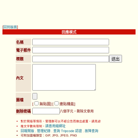
[
]
回到版面
回應模式
名稱
電子郵件
標題
內文
圖檔
[
無貼圖
] [
連貼機能
]
刪除密碼
八個字元，刪除文章用
對於鬧版等情形，管理群可以不經公告而做出處置，請見諒
請善用縮網址
推文字數有限制，
回報鬧版
管理紀錄
查詢 Tripcode 認證
故障查詢
.
.
.
可附加圖檔類型：GIF, JPG, JPEG, PNG