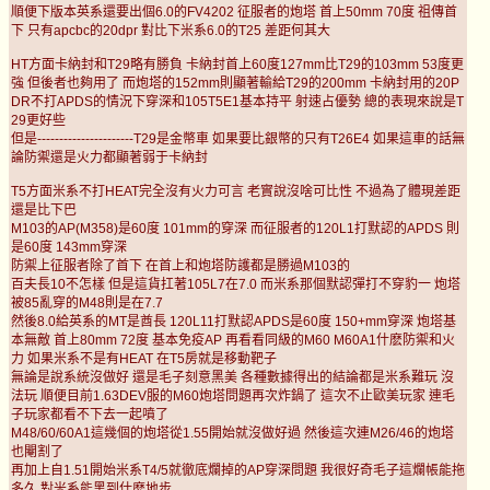
順便下版本英系還要出個6.0的FV4202 征服者的炮塔 首上50mm 70度 祖傳首
下 只有apcbc的20dpr 對比下米系6.0的T25 差距何其大
HT方面卡納封和T29略有勝負 卡納封首上60度127mm比T29的103mm 53度更
強 但後者也夠用了 而炮塔的152mm則顯著輸給T29的200mm 卡納封用的20P
DR不打APDS的情況下穿深和105T5E1基本持平 射速占優勢 總的表現來說是T
29更好些
但是----------------------T29是金幣車 如果要比銀幣的只有T26E4 如果這車的話無
論防禦還是火力都顯著弱于卡納封
T5方面米系不打HEAT完全沒有火力可言 老實說沒啥可比性 不過為了體現差距
還是比下巴
M103的AP(M358)是60度 101mm的穿深 而征服者的120L1打默認的APDS 則
是60度 143mm穿深
防禦上征服者除了首下 在首上和炮塔防護都是勝過M103的
百夫長10不怎樣 但是這貨扛著105L7在7.0 而米系那個默認彈打不穿豹一 炮塔
被85亂穿的M48則是在7.7
然後8.0給英系的MT是酋長 120L11打默認APDS是60度 150+mm穿深 炮塔基
本無敵 首上80mm 72度 基本免疫AP 再看看同級的M60 M60A1什麽防禦和火
力 如果米系不是有HEAT 在T5房就是移動靶子
無論是說系統沒做好 還是毛子刻意黑美 各種數據得出的結論都是米系難玩 沒
法玩 順便目前1.63DEV服的M60炮塔問題再次炸鍋了 這次不止歐美玩家 連毛
子玩家都看不下去一起噴了
M48/60/60A1這幾個的炮塔從1.55開始就沒做好過 然後這次連M26/46的炮塔
也閹割了
再加上自1.51開始米系T4/5就徹底爛掉的AP穿深問題 我很好奇毛子這爛帳能拖
多久 對米系能黑到什麽地步