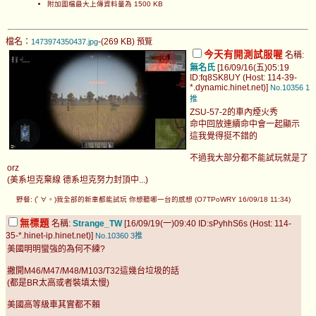
附加圖檔最大上傳資料量為 1500 KB
檔名：
-(269 KB)
1473974350437.jpg
預覽
今天有開測試服喔
名稱:
無名氏
[16/09/16(五)05:19
ID:fq8SK8UY (Host: 114-39-
*.dynamic.hinet.net)]
No.10356
1
推
ZSU-57-2的車內煙火秀
命中回放連續命中會一起顯示
這我覺得挺不錯的
不過我大部分都不能試玩就是了
orz
(美系坦克棄線 德系坦克努力封頂中...)
野餐: (ﾟ∀。)我全部的新車都能試玩 你想聽哪一台的感想 (O7TPoWRY 16/09/18 11:34)
無標題
名稱:
Strange_TW
[16/09/19(一)09:40 ID:sPyhhS6s (Host: 114-
35-*.hinet-ip.hinet.net)]
No.10360
3推
美國明明蠻強的為何不練?
撇開M46/M47/M48/M103/T32這幾台垃圾的話
(都是BR太高或者裝填太慢)
美國高等級車其實都不賴