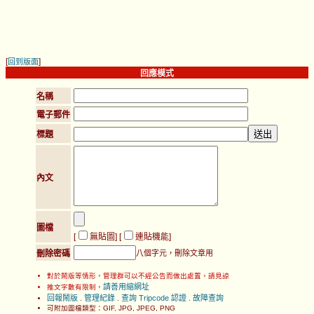
[
]
回到版面
回應模式
名稱
電子郵件
標題
內文
圖檔
[
無貼圖
] [
連貼機能
]
刪除密碼
八個字元，刪除文章用
對於鬧版等情形，管理群可以不經公告而做出處置，請見諒
請善用縮網址
推文字數有限制，
回報鬧版
管理紀錄
查詢 Tripcode 認證
故障查詢
.
.
.
可附加圖檔類型：GIF, JPG, JPEG, PNG