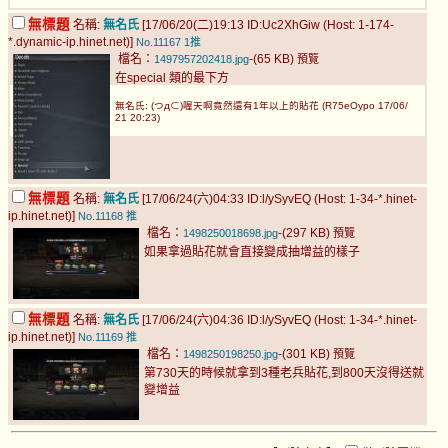
無標題
名稱:
無名氏
[17/06/20(二)19:13 ID:Uc2XhGiw (Host: 1-174-
*.dynamic-ip.hinet.net)]
No.11167
1推
檔名：
-(65 KB)
1497957202418.jpg
預覽
在special 類的最下方
無名氏: (つд⊂)喔天啊竟然還有1年以上的貼花 (R75eOypo 17/06/
21 20:23)
無標題
名稱:
無名氏
[17/06/24(六)04:33 ID:l/ySyvEQ (Host: 1-34-*.hinet-
ip.hinet.net)]
No.11168
推
檔名：
-(297 KB)
1498250018698.jpg
預覽
如果拿過貼花就會直接變成抽增益的樣子
無標題
名稱:
無名氏
[17/06/24(六)04:36 ID:l/ySyvEQ (Host: 1-34-*.hinet-
ip.hinet.net)]
No.11169
推
檔名：
-(301 KB)
1498250198250.jpg
預覽
第730天的時候就拿到3種老兵貼花,到800天沒得送就
變增益