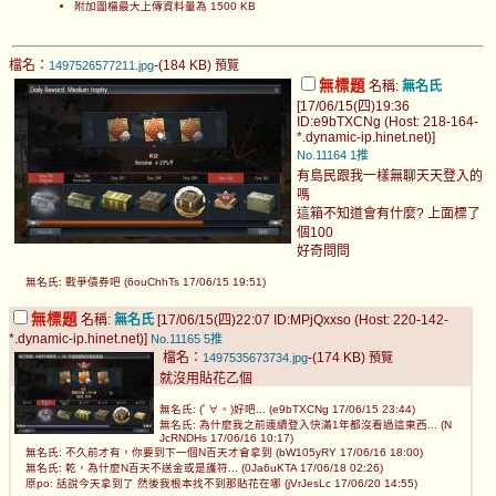
附加圖檔最大上傳資料量為 1500 KB
檔名：
-(184 KB)
1497526577211.jpg
預覽
無標題
名稱:
無名氏
[17/06/15(四)19:36
ID:e9bTXCNg (Host: 218-164-
*.dynamic-ip.hinet.net)]
No.11164
1推
有島民跟我一樣無聊天天登入的
嗎
這箱不知道會有什麼? 上面標了
個100
好奇問問
無名氏: 戰爭債券吧 (6ouChhTs 17/06/15 19:51)
無標題
名稱:
無名氏
[17/06/15(四)22:07 ID:MPjQxxso (Host: 220-142-
*.dynamic-ip.hinet.net)]
No.11165
5推
檔名：
-(174 KB)
1497535673734.jpg
預覽
就沒用貼花乙個
無名氏: (ﾟ∀。)好吧... (e9bTXCNg 17/06/15 23:44)
無名氏: 為什麼我之前連續登入快滿1年都沒看過這東西... (N
JcRNDHs 17/06/16 10:17)
無名氏: 不久前才有，你要到下一個N百天才會拿到 (bW105yRY 17/06/16 18:00)
無名氏: 乾，為什麼N百天不送金或是護符... (0Ja6uKTA 17/06/18 02:26)
原po: 話說今天拿到了 然後我根本找不到那貼花在哪 (jVrJesLc 17/06/20 14:55)