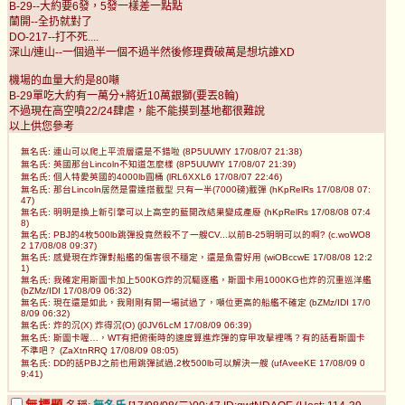
B-29--大約要6發，5發一樣差一點點
蘭開--全扔就對了
DO-217--打不死....
深山/連山--一個過半一個不過半然後修理費破萬是想坑誰XD
機場的血量大約是80噸
B-29單吃大約有一萬分+將近10萬銀獅(要丟8輪)
不過現在高空噴22/24肆虐，能不能摸到基地都很難說
以上供您參考
無名氏: 連山可以爬上平流層還是不錯啦 (8P5UUWlY 17/08/07 21:38)
無名氏: 英國那台Lincoln不知道怎麼樣 (8P5UUWlY 17/08/07 21:39)
無名氏: 個人特愛英國的4000lb圓桶 (lRL6XXL6 17/08/07 22:46)
無名氏: 那台Lincoln居然是雷達搭載型 只有一半(7000磅)載彈 (hKpRelRs 17/08/08 07:
47)
無名氏: 明明是換上新引擎可以上高空的藍開改結果變成產廢 (hKpRelRs 17/08/08 07:4
8)
無名氏: PBJ的4枚500lb跳彈投竟然殺不了一艘CV...以前B-25明明可以的啊? (c.woWO8
2 17/08/08 09:37)
無名氏: 感覺現在炸彈對船艦的傷害很不穩定，還是魚雷好用 (wiOBccwE 17/08/08 12:2
1)
無名氏: 我確定用斯圖卡加上500KG炸的沉驅逐艦，斯圖卡用1000KG也炸的沉重巡洋艦
(bZMz/IDI 17/08/09 06:32)
無名氏: 現在還是如此，我剛剛有開一場試過了，噸位更高的船艦不確定 (bZMz/IDI 17/0
8/09 06:32)
無名氏: 炸的沉(X) 炸得沉(O) (j0JV6LcM 17/08/09 06:39)
無名氏: 斯圖卡喔…，WT有把俯衝時的速度算進炸彈的穿甲攻擊裡嗎？有的話看斯圖卡
不準吧？ (ZaXtnRRQ 17/08/09 08:05)
無名氏: DD的話PBJ之前也用跳彈試過,2枚500lb可以解決一艘 (ufAveeKE 17/08/09 0
9:41)