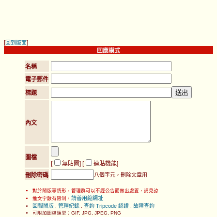
[
]
回到版面
回應模式
名稱
電子郵件
標題
內文
圖檔
[
無貼圖
] [
連貼機能
]
刪除密碼
八個字元，刪除文章用
對於鬧版等情形，管理群可以不經公告而做出處置，請見諒
請善用縮網址
推文字數有限制，
回報鬧版
管理紀錄
查詢 Tripcode 認證
故障查詢
.
.
.
可附加圖檔類型：GIF, JPG, JPEG, PNG