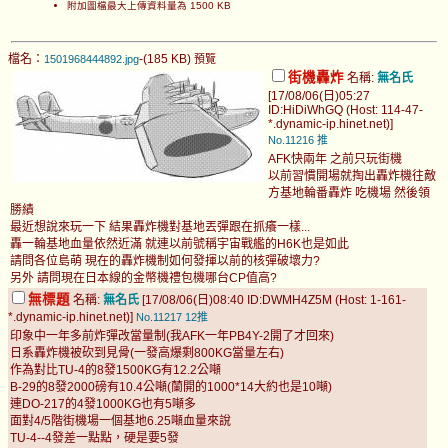
附加圖檔最大上傳資料量為 1500 KB
檔名：
-(185 KB)
1501968444892.jpg
預覽
街機轟炸
名稱:
無名氏
[17/08/06(日)05:27
ID:HiDiWhGQ (Host: 114-47-
*.dynamic-ip.hinet.net)]
No.11216
推
AFK快兩年 之前只玩街機
以前習慣開場就掏出轟炸機往敵
方基地輪番轟炸 吃機場 然後領
勝績
最近想說來玩一下 結果轟炸機對基地丟彈跟在抓癢一樣...
轟一輪基地血量依然近滿 就連以前號稱宇宙戰艦的H6K也是如此
請問各位島萌 現在的轟炸機制如何發揮以前的核彈破壞力?
另外 請問現在日本線的金幣機禮包機哪台CP值高?
無標題
名稱:
無名氏
[17/08/06(日)08:40 ID:DWMH4Z5M (Host: 1-161-
*.dynamic-ip.hinet.net)]
No.11217
12推
印象中一年多前炸彈改當量制(我AFK一年PB4Y-2開了才回來)
日系轟炸機被砍到見骨(一發高爆剩800KG當量左右)
作為對比TU-4的8發1500KG有12.2公噸
B-29的8發2000磅有10.4公噸(蘭開的1000*14大約也是10噸)
連DO-217的4發1000KG也有5噸多
面對4/5階街機場一個基地6.25噸血量來說
TU-4--4發差一點點，硬是要5發