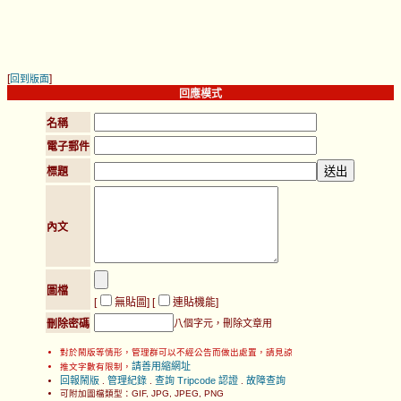
[
]
回到版面
回應模式
名稱
電子郵件
標題
內文
圖檔
[
無貼圖
] [
連貼機能
]
刪除密碼
八個字元，刪除文章用
對於鬧版等情形，管理群可以不經公告而做出處置，請見諒
請善用縮網址
推文字數有限制，
回報鬧版
管理紀錄
查詢 Tripcode 認證
故障查詢
.
.
.
可附加圖檔類型：GIF, JPG, JPEG, PNG