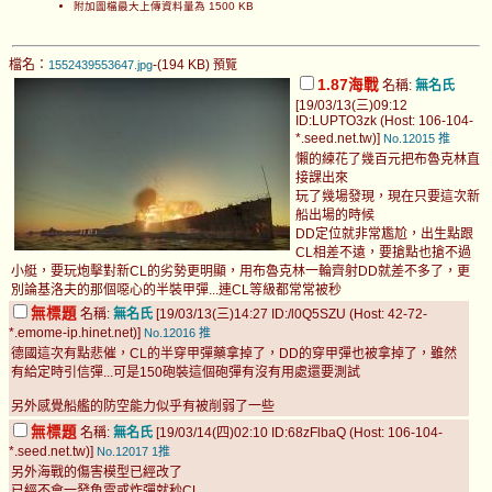
附加圖檔最大上傳資料量為 1500 KB
檔名：
-(194 KB)
1552439553647.jpg
預覽
1.87海戰
名稱:
無名氏
[19/03/13(三)09:12
ID:LUPTO3zk (Host: 106-104-
*.seed.net.tw)]
No.12015
推
懶的練花了幾百元把布魯克林直
接課出來
玩了幾場發現，現在只要這次新
船出場的時候
DD定位就非常尷尬，出生點跟
CL相差不遠，要搶點也搶不過
小艇，要玩炮擊對新CL的劣勢更明顯，用布魯克林一輪齊射DD就差不多了，更
別論基洛夫的那個噁心的半裝甲彈...連CL等級都常常被秒
無標題
名稱:
無名氏
[19/03/13(三)14:27 ID:/l0Q5SZU (Host: 42-72-
*.emome-ip.hinet.net)]
No.12016
推
德國這次有點悲催，CL的半穿甲彈藥拿掉了，DD的穿甲彈也被拿掉了，雖然
有給定時引信彈...可是150砲裝這個砲彈有沒有用處還要測試
另外感覺船艦的防空能力似乎有被削弱了一些
無標題
名稱:
無名氏
[19/03/14(四)02:10 ID:68zFlbaQ (Host: 106-104-
*.seed.net.tw)]
No.12017
1推
另外海戰的傷害模型已經改了
已經不會一發魚雷或炸彈就秒CL