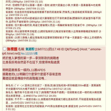
炸死) (3BNgIIyc 19/07/09 21:10)
PVE: 但絕對不是可以窩著一直射一直射,縱使只是露出小頭,只要是一直暴露著AI也能精
準狙中 (3BNgIIyc 19/07/09 21:12)
氣錘粉: 在這些好的狙擊點通常都要不斷的前進射擊,然後馬上後退躲起來等裝填 (3BNgII
yc 19/07/09 21:13)
氣錘粉: 因為PVE的AI是被設計成只要隱匿在打不穿的東西後(煙霧除外)就會當作看不到
你,自然也不會射擊你 (3BNgIIyc 19/07/09 21:14)
氣錘粉: 但只要AI看的到,再遠它都會開火而且一兩輪射擊後就可能會打中. (3BNgIIyc 19/
07/09 21:15)
氣錘粉: 所以通常標準流程是:(1)蹲好點躲好(2)每波攻擊的敵人出現後移動確認有躲好 (3
BNgIIyc 19/07/09 21:19)
氣錘粉: (3)等三群敵人都出現後再決定要移到哪射擊才不會一次暴露在一群以上的視野內
(3BNgIIyc 19/07/09 21:21)
無標題
名稱:
氣錘粉
[19/07/11(四)17:48 ID:QIdTjmwQ (Host: *.emome-
ip6.hinet.net)]
No.12215
5推
終於進入夢想的第一步---拿到新款的挑戰者
比酋長好用自然是不在話下,但覺得有點詭異
明明是跟酋長一樣的L11跟APDS
挑戰者的L11明顯打什麼穿什麼還不容易歪炮
難道這就是傳說中的高階魔法嗎...
無名氏: (ﾟ∀。)＜歪炮之前也說了，酋長(含)後沒點校炮+俯仰機連200m都歪，更甭論對
手也變硬APDS大概不夠用了 (LMNEO7iw 19/07/12 18:18)
無名氏: 雖然我卡在酋3就卡住了(高階戰鬥風格不適應)，但挑戰者也是一樣的炮大概就猜
得出來那準度... (LMNEO7iw 19/07/12 18:20)
氣錘粉: 不不不~一樣是白板L11,挑戰者的準度跟威力都比酋長的好,不知道是高階加成還
是... (/eSVOJZU 19/07/13 01:09)
氣錘粉: 這是現在正在發生的經驗談,PVE兩台我都有出車,都還沒校 (/eSVOJZU 19/07/1
3 01:11)