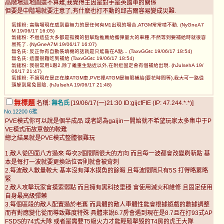
高階場這地圖還不算難,我覺得主因是對手是英國車的關係
但要是中階場就要注意了,有什麼也打不動的邱吉爾容易變成災難.
氣錘粉: 高階場現在感到最無力的是任何有M1出現的場合,ATGM常常啃不動. (NyGneA7
M 19/06/17 16:05)
氣錘粉: 不過這些大多都是孤獨的狙擊點推薦給攜彈量大的車種,不然等到要補給時就很容
易死了. (NyGneA7M 19/06/17 16:07)
無名氏: 反正你有自動裝填機的話就是只能龜在A點... (TaxvGGtc 19/06/17 18:54)
無名氏: 這圖很難吃到補給 (TaxvGGtc 19/06/17 18:54)
氣錘粉: 我很常用1跟2,除了離重生點近以外,在附近固定會有個補給出現. (hJuIsehA 19/
06/17 21:47)
氣錘粉: 不過現在是正在練ATGM車,PVE裡ATGM是無限補給(要花時間等),我大可一路從
頭躲到尾免冒險. (hJuIsehA 19/06/17 21:48)
無標題
名稱:
無名氏
[19/06/17(一)21:30 ID:gijcfFIE (IP: 47.244.*.*)]
No.12200
6推
PVE模式你可以說是個半成品 或者認為gaijin一開始就不希望玩家太多集中于P
VE模式而故意做的較難
總之結果就是PVE模式整體很難玩
1.敵人從四面八方過來 每次3個間隔很大的方向 而且每一波都會改變刷新點 基
本是每打一波就要更換站位否則就會被背刺
2.每波敵人數量較大 基本沒有渾水摸魚的餘暇 且每波間隔只有5S 打得略累略
緊
2.敵人攻擊玩家會摸索弱點 而且擁有黑科技垂穩 會使用滅火和維修 且固定使用
自身最高級彈藥
3.每個區段的敵人配置過於老舊 而具體的敵人車體性能會根據遊戲的數據調整
而有對應變化從而導致難度特殊 具體來說6.7房會遇到現在是8.7且在打93式AP
FSDS的74式大隊 或者是需要T5級火力才能輕鬆擊毀的T4房的虎王大隊