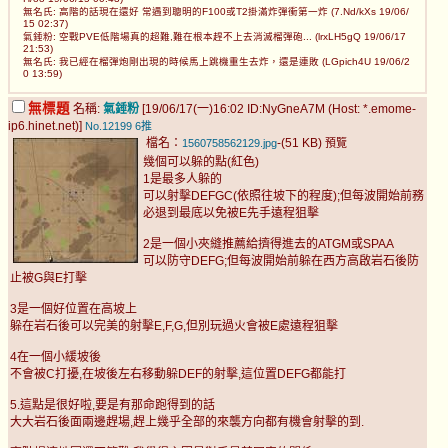
無名氏: 高階的話現在還好 常遇到聰明的F100或T2掛滿炸彈衝第一炸 (7.Nd/kXs 19/06/
15 02:37)
氣錘粉: 空戰PVE低階場真的超難,難在根本趕不上去消滅榴彈砲... (lrxLH5gQ 19/06/17
21:53)
無名氏: 我已經在榴彈炮剛出現的時候馬上跳機重生去炸，還是連敗 (LGpich4U 19/06/2
0 13:59)
無標題
名稱:
氣錘粉
[19/06/17(一)16:02 ID:NyGneA7M (Host: *.emome-
ip6.hinet.net)]
No.12199
6推
檔名：
-(51 KB)
1560758562129.jpg
預覽
幾個可以躲的點(紅色)
1是最多人躲的
可以射擊DEFGC(依照往坡下的程度);但每波開始前務
必退到最底以免被E先手遠程狙擊
2是一個小夾縫推薦給擠得進去的ATGM或SPAA
可以防守DEFG;但每波開始前躲在西方高啟岩石後防
止被G與E打擊
3是一個好位置在高坡上
躲在岩石後可以完美的射擊E,F,G,但別玩過火會被E處遠程狙擊
4在一個小緩坡後
不會被C打擾,在坡後左右移動躲DEF的射擊,這位置DEFG都能打
5.這點是很好啦,要是有那命跑得到的話
大大岩石後面兩邊趕場,趕上幾乎全部的來襲方向都有機會射擊的到.