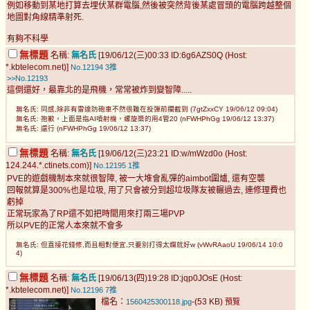
例如移動到某地打算去埋伏某群電腦,然後被突然背後某處冒頭的電腦跨越整個
地圖對角線精準射死.
有夠不科學
無標題
名稱:
無名氏
[19/06/12(三)00:33 ID:6g6AZS0Q (Host:
*.kbtelecom.net)]
No.12194
3推
>>No.12193
這倒還好，最靠北的是飛機，常常被炸到變智障.....
無名氏: 同感,除非有雷達防砲車不然很難在投彈前攔截到 (7gtZxxCY 19/06/12 09:04)
無名氏: 抱歉，上面是指AI噴射機，螺旋槳的用4管20 (nFWHPhGg 19/06/12 13:37)
無名氏: 還行 (nFWHPhGg 19/06/12 13:37)
無標題
名稱:
無名氏
[19/06/12(三)23:21 ID:w/mWzd0o (Host:
124.244.*.ctinets.com)]
No.12195
1推
PVE的遊戲機制本來就很智障, 被一大堆會亂彈的aimbot圍爐, 還有空襲
回報就算是300%也是垃圾, 用了只會被分到超垃圾隊友被輾過去, 連修理費也
虧掉
正常玩家為了RP還不如把時間用來打兩三場PVP
所以PVE的正常人本來就不會多
無名氏: 但直接花錢修,而且相對便宜,只要別打得太爛就好w (vWvRAaoU 19/06/14 10:0
4)
無標題
名稱:
無名氏
[19/06/13(四)19:28 ID:jqp0JOsE (Host:
*.kbtelecom.net)]
No.12196
7推
檔名：
-(53 KB)
1560425300118.jpg
預覽