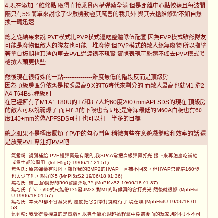
4.現在添加了維修點 取得直接乘員內構彈藥全滿 但是距離中心點較遠且每波間
隔只有5S 簡單來說除了少數機動極其厲害的載具外 與其去搶維修點不如自爆
換一輛迅速
總之從結果來說 PVE模式比PVP模式還吃整體隊伍配置 因為PVP模式雖然隊友
可能是廢物但敵人的隊友也可能一堆廢物 但PVP模式的敵人絕無廢物 所以指望
著拿白板期極其渣的車去PVE過渡很不現實 實際表現可能還不如去PVP模式黑
槍撿人頭更快些
然後現在很特殊的一點---------------難度最低的階段反而是頂級房
因為頂級房區分依舊是按照最高9.X的T6時代來劃分的 而敵人最高也就M1 豹2
A4 T64B這種級別
在已經擁有了M1A1 T80U的T7和8.7人均60度200+mmAPFSDS的現在 頂級房
的敵人可以說弱爆了 而且8.3的下限也高 即使是穿深最低的M60A白板也有60
度140+mm的偽APFSDS可打 也可以打一半多的目標
總之如果不是極度厭煩了PVP的勾心鬥角 稍微有些在意遊戲體驗和效率的話 還
是放棄PVE專注打PVP吧
氣錘粉: 說到補給,PVE裡彈藥是有限的,我SPAA常把高級彈藥打光,接下來再怎麼吃補給
或重生都沒得用. (lrxLH5gQ 19/06/17 21:51)
無名氏: 原來彈藥有限阿，難怪我的BMP2的HVAP一直補不回來，但HVAP只能帶160發
也太少了吧，說好的5 (MnPI6zS2 19/06/18 01:36)
無名氏: 補上面)說好的500發攜彈呢?? (MnPI6zS2 19/06/18 01:37)
無名氏: (ﾟ∀。)90式只能帶125發JM33 對M1的時候真的會打光光 然後就很慘 (MphHsit
U 19/06/18 01:57)
無名氏: 本來AI都不會滅火的 隨便把它引擎打燒就行了 現在唉 (MphHsitU 19/06/18 01:
58)
氣錘粉: 我覺得最機車的是電腦可以完全靠心眼超遠程擊中樹叢後面的玩家,那個根本不可