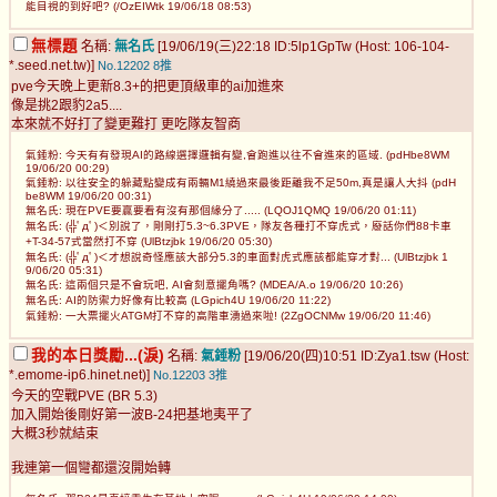
能目視的到好吧? (/OzEIWtk 19/06/18 08:53)
無標題
名稱:
無名氏
[19/06/19(三)22:18 ID:5lp1GpTw (Host: 106-104-
*.seed.net.tw)]
No.12202
8推
pve今天晚上更新8.3+的把更頂級車的ai加進來
像是挑2跟豹2a5....
本來就不好打了變更難打 更吃隊友智商
氣錘粉: 今天有有發現AI的路線選擇邏輯有變,會跑進以往不會進來的區域. (pdHbe8WM
19/06/20 00:29)
氣錘粉: 以往安全的躲藏點變成有兩輛M1繞過來最後距離我不足50m,真是讓人大抖 (pdH
be8WM 19/06/20 00:31)
無名氏: 現在PVE要贏要看有沒有那個緣分了..... (LQOJ1QMQ 19/06/20 01:11)
無名氏: (╬ﾟдﾟ)＜別說了，剛剛打5.3~6.3PVE，隊友各種打不穿虎式，廢話你們88卡車
+T-34-57式當然打不穿 (UlBtzjbk 19/06/20 05:30)
無名氏: (╬ﾟдﾟ)＜才想說奇怪應該大部分5.3的車面對虎式應該都能穿才對... (UlBtzjbk 1
9/06/20 05:31)
無名氏: 這兩個只是不會玩吧, AI會刻意擺角嗎? (MDEA/A.o 19/06/20 10:26)
無名氏: AI的防禦力好像有比較高 (LGpich4U 19/06/20 11:22)
氣錘粉: 一大票擺火ATGM打不穿的高階車湧過來啦! (2ZgOCNMw 19/06/20 11:46)
我的本日獎勵...(淚)
名稱:
氣錘粉
[19/06/20(四)10:51 ID:Zya1.tsw (Host:
*.emome-ip6.hinet.net)]
No.12203
3推
今天的空戰PVE (BR 5.3)
加入開始後剛好第一波B-24把基地夷平了
大概3秒就結束
我連第一個彎都還沒開始轉