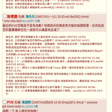
無名氏: 那B24是直接重生在基地上空喔。。。 (LGpich4U 19/06/20 14:00)
氣錘粉: 大概就是延遲加入某場去填人數了 (hPZT.Tjc 19/06/20 14:41)
無名氏: 把允許延遲入場關掉吧 (w.MhvWQQ 19/06/21 11:22)
無標題
名稱:
無名氏
[19/07/01(一)11:20 ID:w0.BeDEQ (Host:
*.cmu.edu.tw)]
No.12207
11推
最近的PVE空戰是不是有改動? 地面炮兵的傷害再次變的無關緊要，反而是高
空的重轟機群往往一波就可以讓基地全滅了
無名氏: 是阿 現在問題變太多人跑去舔地 (SUdLmWD2 19/07/02 14:05)
無名氏: 之前飛機不會丟炸彈的bug也都修了 (SUdLmWD2 19/07/02 14:07)
無名氏: 轟炸機編隊以前很好擾亂，直衝編隊，他們就會往左右閃，大幅拖延到轟炸點的
時間(或就這麼飛過) (ALBsjFJM 19/07/02 21:33)
無名氏: 現在他們只會上下閃，依然直衝基地。另外低空的攻擊機也出現爬高的行為(ju87
尤其明顯) (ALBsjFJM 19/07/02 21:35)
無名氏: (ﾟ∀。)＜就妨礙玩家這方面AI倒是寫得特別勤... (ALBsjFJM 19/07/02 21:36)
無名氏: (ﾟ∀。)只要跟噁心(蘇系以外的)玩家有關 蝸牛一直都是特級勞動英雄 (F7L4plAM
19/07/03 08:56)
無名氏: (ﾟ∀。)現在少少幾台重轟就可以滅了base 還是一樣吃隊友智商 (C39vS01M 19/
07/03 16:20)
無名氏: 今天這場就輸得很無言 隊友清得慢 慢到攻擊機出了就放生高空 火炮都沒出就滅
了 (C39vS01M 19/07/03 18:43)
氣錘粉: 高階場放跑一架重轟就可以炸掉60%基地,放跑兩架就GG...難度很高 (R0aZJMX
6 19/07/03 19:11)
氣錘粉: 現在地面PVE的空襲災難似乎比較不嚴重了 (0HspQI7o 19/07/04 09:08)
無名氏: (ﾟ∀。)＜是要看機種跟承載吧，美國高階的小蒂姆... (opm2jLho 19/07/04 16:5
5)
PVE
名稱:
氣錘粉
[19/07/04(四)09:16 ID:0HspQI7o (Host: *.emome-
ip6.hinet.net)]
No.12210
4推
請教一下,有人遇到歪炮嗎?