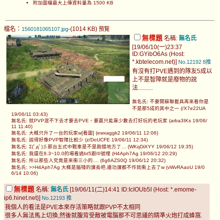
附加圖檔最大上傳資料量為 1500 KB
檔名：
-(1014 KB)
1560181065107.jpg
預覽
無標題
名稱:
無名氏
[19/06/10(一)23:37
ID:GYibO6As (Host:
*.kbtelecom.net)]
No.12192
8推
有沒有打PVE遇到的隊友5成以
上不是智障就是廢物的說
法..........
無名氏: 不要開蘇聯載具再來看你是
不是那5成的其中之一 (/X7e22UA
19/06/11 03:43)
無名氏: 就PVP混不下去才要去PVE，要贏只能靠少數去打好玩的老玩家 (arba3IKs 19/06/
11 11:40)
無名氏: 大概只升了一台的玩家w[看圖] (ewxaggk2 19/06/11 12:06)
無名氏: 說得好像PVP智障比較少 (z/DoUCFE 19/06/11 12:34)
無名氏: Σ(ﾟдﾟ)彡那台五式中戰車是不是跑錯地方了… (WKqDiXYY 19/06/12 19:35)
無名氏: 我還在8.3~10.0的場看過bt5跟III號哩 (H4Aph7Ag 19/06/12 20:29)
無名氏: 所以那些人究竟是來衝三小的.... (6g6AZS0Q 19/06/12 20:32)
無名氏: >>H4Aph7Ag 大概是腦殘的課長吧,連功課都不作就衝上去了w (vWvRAaoU 19/0
6/14 10:06)
無標題
名稱:
無名氏
[19/06/11(二)14:41 ID:IcIOUb5I (Host: *.emome-
ip6.hinet.net)]
No.12193
推
我個人的看法是PVE本來存活策略就跟PVP不太相同
很多人無法馬上切換,然後就腹背受敵被電腦那不可思議的精準火炮打成蜂窩.