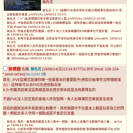
無內文
無名氏: (ﾟ∀ﾟ)陸戰PVE真的常有白癡26開蘇車在那該該叫 而
且擊殺都吊車尾 (nVIFZvXo 19/06/13 20:07)
無名氏: (ﾟ∀ﾟ)亂放煙霧的新手都沒那麼討人厭 (nVIFZvXo 19/06/13 20:08)
無名氏: 令我想起兩方玩家在公頻上討論機體強弱，總有些軸心國玩家說英美機體一點也
不弱 (PwiKl7W. 19/06/14 09:13)
無名氏: 然後去看他們的戰績，他們十有八九英美機體的KD和勝率也不是好看... (PwiKl7
W. 19/06/14 09:14)
無名氏: 有時可能是網絡問題, 沒有該穿不穿的話英美也有它的優點 (zXnmkFk. 19/06/14
13:43)
無名氏: 玩英美時八成死因是先手擊中卻無效被反殺, 有時半夜網絡好不會亂彈, 可以屌打
亂衝的俄毛noob (zXnmkFk. 19/06/14 13:46)
無名氏: (滿滿助攻的英國路過)通常我的工作就是躲好一個超好位置,然後把每顆引擎都打
殘. (RAGNHegA 19/06/14 15:50)
無標題
名稱:
無名氏
[19/06/14(五)13:34 ID:TT2s.9PE (Host: 106-104-
*.seed.net.tw)]
No.12197
5推
首先...PVE這模式是讓你練一些最基本的重要配件(例如白板車你沒修理跟滅
火)，這時候可以去PVE先把他點出來
8.3+的載具如果沒這兩樣直接去歷史根本就是去拖累隊友的
不過PVE沒人防空真的會被人炸到智障，有人出導彈防空車就安全很多
目前的圖就加奈半島那張比較難守，其他張圖守不住基本上都是玩家自己的問
題，例如太多人守同一個點或是不會走位支援
無名氏: 真的，最常遇到都是太多人集中一個點，基本上這種打法都稱不過三輪.... (kr7riz
gc 19/06/14 20:54)
無名氏: 比起來空戰守衛的難度最高...更考驗隊友智商跟配機,那兩輪榴彈砲最可怕 (fZN.
H/oo 19/06/15 00:43)