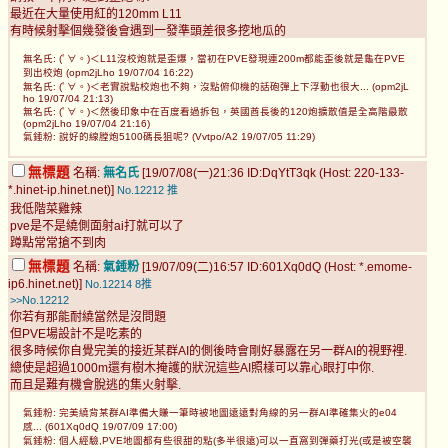
最近在大量使用紅的120mm L11
有時候射擊個幾發後會遇到一發準頭差很多挖地瓜的
無名氏: (ﾟ∀。)＜L11沒校炮就是歪爆，當初在PVE發現連200m都能歪後就是龜在PVE
到出校炮 (opm2jLho 19/07/04 16:22)
無名氏: (ﾟ∀。)＜老實說點校炮也不夠，沒點俯仰機的話砲彈上下浮動也很大... (opm2jL
ho 19/07/04 21:13)
無名氏: (ﾟ∀。)＜然後印象中在百度看過拆包，英國酋長後的120炮擴散值是全高階最散
(opm2jLho 19/07/04 21:16)
氣錘粉: 說好的線膛炮5100碼長狙呢? (Vvtpo/A2 19/07/05 11:29)
無標題
名稱:
無名氏
[19/07/08(一)21:36 ID:DqYtT3qk (Host: 220-133-
*.hinet-ip.hinet.net)]
No.12212
推
我低階菜雞辣
pve是不是繞側面射ai打就可以了
蹲點常常搶不到肉
無標題
名稱:
氣錘粉
[19/07/09(二)16:57 ID:601Xq0dQ (Host: *.emome-
ip6.hinet.net)]
No.12214
8推
>>No.12212
你若有那能耐繞當然是沒問題
但PVE場設計不是吃素的
很多時候你自覺完美的接近某群AI的側後時會剛好暴露在另一群AI的視野裡.
總使是超過1000m還有樹木掩護的狀況這些AI照樣可以靠心眼打中你.
而且是難有機會脫逃的集火射擊.
氣錘粉: 完美繞背某群AI準備大賺一筆時被地圖遠遠對角線的另一群AI準確集火的e04
感... (601Xq0dQ 19/07/09 17:00)
氣錘粉: 個人經驗,PVE地圖都有些很甜的點(多半很遠)可以一直窩到彈藥打光(或是被空襲