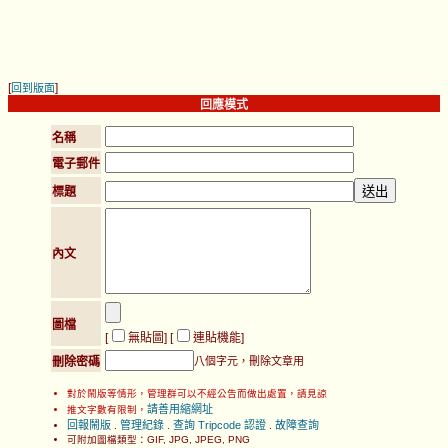
[
]
回到版面
回應模式
名稱
電子郵件
標題
內文
圖檔
[
無貼圖
] [
連貼機能
]
刪除密碼
八個字元，刪除文章用
對於鬧版等情形，管理群可以不經公告而做出處置，請見諒
請善用縮網址
推文字數有限制，
回報鬧版
管理紀錄
查詢 Tripcode 認證
故障查詢
.
.
.
可附加圖檔類型：GIF, JPG, JPEG, PNG