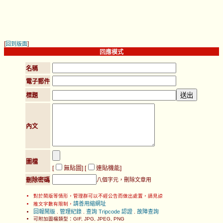
[
]
回到版面
回應模式
名稱
電子郵件
標題
內文
圖檔
[
無貼圖
] [
連貼機能
]
刪除密碼
八個字元，刪除文章用
對於鬧版等情形，管理群可以不經公告而做出處置，請見諒
請善用縮網址
推文字數有限制，
回報鬧版
管理紀錄
查詢 Tripcode 認證
故障查詢
.
.
.
可附加圖檔類型：GIF, JPG, JPEG, PNG