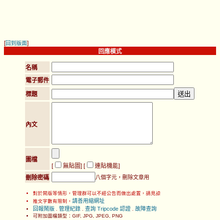
[
]
回到版面
回應模式
名稱
電子郵件
標題
內文
圖檔
[
無貼圖
] [
連貼機能
]
刪除密碼
八個字元，刪除文章用
對於鬧版等情形，管理群可以不經公告而做出處置，請見諒
請善用縮網址
推文字數有限制，
回報鬧版
管理紀錄
查詢 Tripcode 認證
故障查詢
.
.
.
可附加圖檔類型：GIF, JPG, JPEG, PNG