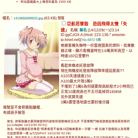
附加圖檔最大上傳資料量為 1500 KB
檔名：
-(63 KB)
1419866088820.jpg
預覽
亞航若墜毀 恐因飛得太慢「失
速」
名稱:
無名
[14/12/29(一)23:14
ID:ggCzGX.A (Host: 223-136-*.emome-
ip.hinet.net)]
No.6972
5推
根據客機失聯時一份雷達圖表的資料，如果數
據正確，顯示客機當時在3.6萬英呎高空，以
時速160公里攀升
------------
看起來橡皮託管故障
現在飛機皮託管故障故障率還這麼高??
A320失速速度150
A320最大升限3萬9
不懂到了3萬6為何還要爬高航程才2小時而已
正常10度爬高也不太可能掉到160KM
另外就算失速
3萬6要墜落地面也要好幾分鐘
駕駛是不會俯衝脫離喔...
有請高手解答
無名: 俯衝脫離也要飛機當時的姿態和發動機狀況允許 不是像戰鬥機或遊戲這樣說衝就衝的
(uc1xNqMo 14/12/30 00:51)
無名: 你這種語氣就像是"啊乘客是不會按J3回機庫重來一次喔"一樣 玩幾下遊戲就以為現實
也這麼簡單一樣 (qTZZbPmY 14/12/30 02:28)
無名: 現在資料太少不作評論,只是大馬的航空業是不是要檢討一下自己的技術與心態了 (Yy.