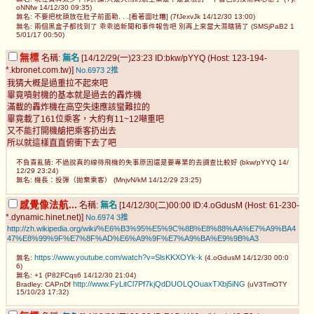
oNNfw 14/12/30 09:35)
無名: 不要把枕頭放在肚子前面勒. . .[看著圖吐糟] (7fJexvJk 14/12/30 13:00)
無名: 兩個黑盒子都找到了 乖乖追新聞和事件報告吧 別再上來當大濕瞎猜了 (SMSjPaB2 1
5/01/17 00:50)
無標
名稱:
無名
[14/12/29(一)23:23 ID:bkw/pYYQ (Host: 123-194-
*.kbronet.com.tw)]
No.6973
2推
我猜大概是過重拉不起來吧
畢竟噴射機的基本就是過去的轟炸機
滿載的轟炸機在高空失速應該蠻難拉的
畢竟載了161位乘客，大約有11~12噸重吧
又不能打開機艙把乘客扔出去
所以就這樣直直俯衝下去了吧
不負責亂猜: 不過說真的線待飛機的失事原因還是要專業的去調查比較好 (bkw/pYYQ 14/
12/29 23:24)
無名: 機長：投彈（拋棄乘客） (MnjvN/kM 14/12/29 23:25)
感覺像法航...
名稱:
無名
[14/12/30(二)00:00 ID:4.oGdusM (Host: 61-230-
*.dynamic.hinet.net)]
No.6974
3推
http://zh.wikipedia.org/wiki/%E6%B3%95%E5%9C%8B%E8%88%AA%E7%A9%BA4
47%E8%99%9F%E7%8F%AD%E6%A9%9F%E7%A9%BA%E9%9B%A3
https://www.youtube.com/watch?v=SlsKKXOYk-k
無名:
(4.oGdusM 14/12/30 00:0
6)
無名: +1 (P82FCqs6 14/12/30 21:04)
http://www.FyLitCl7Pf7kjQdDUOLQOuaxTXbj5iNG
Bradley: CAPnDf
(uV3TmOTY
15/10/23 17:32)