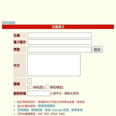
[
]
回到版面
回應模式
名稱
電子郵件
標題
內文
圖檔
[
無貼圖
] [
連貼機能
]
刪除密碼
八個字元，刪除文章用
對於鬧版等情形，管理群可以不經公告而做出處置，請見諒
請善用縮網址
推文字數有限制，
回報鬧版
管理紀錄
查詢 Tripcode 認證
故障查詢
.
.
.
可附加圖檔類型：GIF, JPG, JPEG, PNG