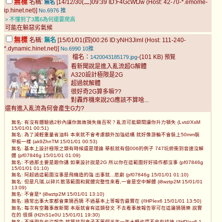
無標
名稱:
[14/12/30(二)09:39 ID:F4GcWtJw (Host: 42-70-*.emome-
無名
ip.hinet.net)]
No.6976
推
> 不懂到了3萬6為何還要爬高
可能在躲惡劣氣候
無標
名稱:
無名
[15/01/01(四)00:26 ID:yNH3JimI (Host: 111-240-
*.dynamic.hinet.net)]
No.6990
10推
檔名：
-(101 KB)
1420043185179.jpg
預覽
看新聞說是進入亂流超G解體
A320設計極限是2G
超過就解體
很好奇2G算多嘛??
對轟炸機來說2G應該不算啥...
還有進入亂流為何會產生G力?
無名: 有沒有體驗過2秒內讓你無故損失幾百呎？亂流可能瞬間讓你升力頓失 (Lvtd/XsM
15/01/01 00:51)
無名: 為了減輕重量省油料 本來就不會考慮額外加強結構 就好像游輪不會裝上50mm裝
甲板一樣 (ak9ZhnTM 15/01/01 00:53)
無名: 基本上設計極限之類有時候還是理論 華航就有個006的例子 747玩俯衝到音速沒解
體 (pf07846g 15/01/01 01:09)
無名: 不過那主要是跟你講 如果設計說是2G 所以你在這範圍好好操作都沒事 (pf07846g
15/01/01 01:10)
無名: 阿超過這範圍沒事是飛機造的強 出事就...悲劇 (pf07846g 15/01/01 01:10)
無名: 但是凡瑞,以碎片散落範圍和屍體完整性來看,一會是空中解體 (i8wztp2M 15/01/01
13:09)
無名: 不會是* (i8wztp2M 15/01/01 13:10)
無名: 通常出事大家都會東猜西猜 不過基本上等報告最實在 (/IHPIex6 15/01/01 13:50)
無名: 每次有空難事故新聞 本版就會有這類發文 不去看事故報告寧可在這邊猜猜樂 說實
在的 很煩 (H2hS1e0U 15/01/01 19:30)
無名: 不過現在也沒報告 就算找到盒子不等個半年一年大概也還不會有結論 (/IHPIex6 1