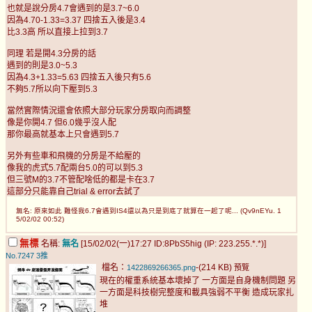
也就是說分房4.7會遇到的是3.7~6.0
因為4.70-1.33=3.37 四捨五入後是3.4
比3.3高 所以直接上拉到3.7
同理 若是開4.3分房的話
遇到的則是3.0~5.3
因為4.3+1.33=5.63 四捨五入後只有5.6
不夠5.7所以向下壓到5.3
當然實際情況還會依照大部分玩家分房取向而調整
像是你開4.7 但6.0幾乎沒人配
那你最高就基本上只會遇到5.7
另外有些車和飛機的分房是不給壓的
像我的虎式5.7配兩台5.0的可以到5.3
但三號M的3.7不管配啥低的都是卡在3.7
這部分只能靠自己trial & error去試了
無名: 原來如此 難怪我6.7會遇到IS4還以為只是到底了就算在一起了呢... (Qv9nEYu. 1
5/02/02 00:52)
無標
名稱:
無名
[15/02/02(一)17:27 ID:8PbS5hig (IP: 223.255.*.*)]
No.7247
3推
檔名：
-(214 KB)
1422869266365.png
預覽
現在的權重系統基本壞掉了 一方面是自身機制問題 另
一方面是科技樹完整度和載具強弱不平衡 造成玩家扎
堆