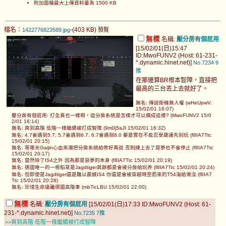
附加圖檔最大上傳資料量為 1500 KB
檔名：
-(403 KB)
1422776823589.jpg
預覽
無標
名稱:
壓分房有個屁用
[15/02/01(日)15:47
ID:MwoFUNV2 (Host: 61-231-
*.dynamic.hinet.net)]
No.7234
9
推
在那邊算BR根本智障，直接把
最高的三台丟上去就好了。
無名: 傳說街機無人權 (wHeUpwV.
15/02/01 16:07)
壓分房有個屁用: 打全真也一樣啊，這分房系統是怎樣才可以爛成這樣? (MwoFUNV2 15/0
2/01 16:14)
無名: 爽到高階 低階一樣繼續被打成智障 (9m0j5aJI 15/02/01 16:32)
無名: 4.7會遇到5.7, 5.7會遇到6.7, 6.7會遇到8.0 要是實在不能忍受建議先別玩 (f8IA7Ttc
15/02/01 20:15)
無名: 等哪天Gaijin心血來潮把分房系統給修好再說 否則練上去了惡夢也不會停止 (f8IA7Ttc
15/02/01 20:17)
無名: 當然除了IS4之外 因為那是惡夢的本身 (f8IA7Ttc 15/02/01 20:19)
無名: 德國唯一的一根稻草是Jagdtiger其餘都是會被分房給玩弄 (f8IA7Ttc 15/02/01 20:24)
無名: 但即使是Jagdtiger還是難以震撼IS4 你還是會被穿越時空而來的T54海給淹沒 (f8IA7
Ttc 15/02/01 20:28)
無名: 珍惜生命遠離德國高階車 (mbTicLBU 15/02/01 22:00)
無標
名稱:
壓分房有個屁用
[15/02/01(日)17:33 ID:MwoFUNV2 (Host: 61-
231-*.dynamic.hinet.net)]
No.7235
7推
>>爽到高階 低階一樣繼續被打成智障