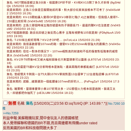
無名: WOT開始是都正負3分房，祖國更OP好不好，KV和KV1S鬧了多久才拆呀 (9gSHd
Qlc 15/02/03 16:06)
就是來鬧的: 正負三分房是亞服開始前的事，對大部分玩家來說根本不可考了 (Vs04SoM
2 15/02/03 16:26)
就是來鬧的: KV-1S開始讓人覺得OP是從KV-3移到七階(7.4)之後開始，但我個人覺得T--
150還比較好用 (Vs04SoM2 15/02/03 16:28)
就是來鬧的: 正負三那個時候五階四號還有豹子頭跟長75，遠遠的鞭KV也沒甚麼 (Vs04S
oM2 15/02/03 16:31)
WOT祖國跳德國: 跑去玩四號之後反而心應手 五階有視野有105就是爽! (FDfqNuxA 15/0
2/03 19:00)
無名: T-150有比較好用嗎？KV-2才OP吧.... (m7zrLvLk 15/02/03 21:29)
就是來鬧的: 我很喜歡那管107mm的砲，儘管KV-2的152mm有很強大的震攝力 (Vs04So
M2 15/02/03 22:18)
就是來鬧的: 但在一對多的情況下，107mm相對高的射速和不低的傷害對低階車的威脅
更大 (Vs04SoM2 15/02/03 22:20)
無名: KV-2升T6然後HE又被大幅削弱後也只剩當頭車可以囂張 (iL8707z6 15/02/03 23:
18)
無名: 以前還是T5跟KV沒分家時根本是無恥，連高兩階的車都能痛打 (iL8707z6 15/02/
03 23:20)
無名: 曾經懦夫卡剩我一台T5大頭107KV單挑對面13台還宰了12台差點逆轉 (iL8707z6
15/02/03 23:22)
就是來鬧的: 感動...總算遇到一個能體會107mm的好的人.... (FsPngZaY 15/02/04 17:3
3)
無名: 確實啊，當頭車要宰小車107好用太多，152那個火力根本就是過剩，裝填又太
久，四號都把你抽死了 (ciE3LUlM 15/02/04 18:22)
無標
名稱:
無名
[15/02/03(二)23:56 ID:oqTcrlrQ (IP: 143.89.*.*)]
No.7260
10
推
>>No.7259
利益申報:美蘇戰機玩家,間中會玩友人的德國帳號
本人覺得蘇聯和德國的BR不錯,而且兩邊都有飛機under rated
反而美國的BR和科技樹問題大多了