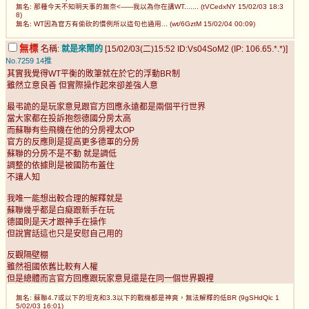
無名: 那種今天不知明天事的無奈<------我以為你在講WT....... (tVCedxNY 15/02/03 18:3
8)
無名: WT因為官方有偷砍的慣例所以這句也通用... (wt/6GztM 15/02/04 00:09)
無標
名稱:
就是來鬧的
[15/02/03(二)15:52 ID:Vs04SoM2 (IP: 106.65.*.*)]
No.7259
14推
其實我覺得WT平衡的敗筆就在於它的浮動BR制
雖然立意良善 但實際操作起來卻差強人意
最弔詭的是玩家意見跟官方回應永遠都是兩個平行世界
當大家都在投訴抱怨德國分房太高
而蘇聯有些飛機在他的分房裡太OP
官方的反應則是提高更多德軍的分房
蘇聯的分房不是不動 就是調低
調整的依據則是被國防布蓋住
不讓人知
我唯一能想出較合理的解釋就是
蘇聯幾乎都是白癡跟新手在玩
德國則是天才跟神手在操作
但說實話這也只是安慰自己用的
反觀隔壁棚
雖然祖國依舊比較有人權
但是總體而言官方回應跟玩家意見還是在同一個世界觀裡
無名: 蘇聯4.7或以下的坦克和3.3以下的戰機都是神爽，無法解釋的低BR (9gSHdQlc 1
5/02/03 16:01)