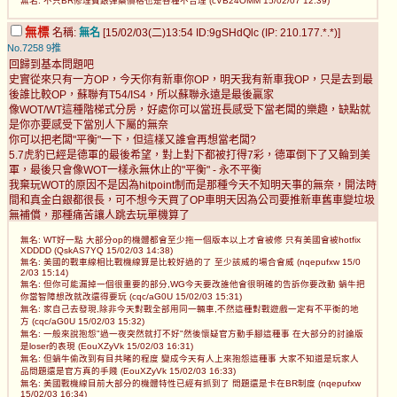
無名: 不只BR修理費跟彈藥價格也是各種不合理 (cVB24OMM 15/02/07 12:39)
無標
名稱:
無名
[15/02/03(二)13:54 ID:9gSHdQlc (IP: 210.177.*.*)]
No.7258
9推
回歸到基本問題吧
史實從來只有一方OP，今天你有新車你OP，明天我有新車我OP，只是去到最
後誰比較OP，蘇聯有T54/IS4，所以蘇聯永遠是最後贏家
像WOT/WT這種階梯式分房，好處你可以當班長感受下當老闆的樂趣，缺點就
是你亦要感受下當別人下屬的無奈
你可以把老闆"平衡"一下，但這樣又誰會再想當老闆?
5.7虎豹已經是德軍的最後希望，對上對下都被打得7彩，德軍倒下了又輪到美
軍，最後只會像WOT一樣永無休止的"平衡" - 永不平衡
我棄玩WOT的原因不是因為hitpoint制而是那種今天不知明天事的無奈，開法時
間和真金白銀都很長，可不想今天買了OP車明天因為公司要推新車舊車變垃圾
無補償，那種痛苦讓人跳去玩單機算了
無名: WT好一點 大部分op的機體都會至少拖一個版本以上才會被修 只有美國會被hotfix
XDDDD (QskAS7YQ 15/02/03 14:38)
無名: 美國的戰車線相比戰機線算是比較好過的了 至少該威的場合會威 (nqepufxw 15/0
2/03 15:14)
無名: 但你可能漏掉一個很重要的部分,WG今天要改誰他會很明確的告訴你要改動 蝸牛把
你當智障想改就改還得要玩 (cqc/aG0U 15/02/03 15:31)
無名: 家自己去發現,除非今天對戰全部用同一輛車,不然這種對戰遊戲一定有不平衡的地
方 (cqc/aG0U 15/02/03 15:32)
無名: 一般來說抱怨"過一夜突然就打不好"然後懷疑官方動手腳這種事 在大部分的討論版
是loser的表現 (EouXZyVk 15/02/03 16:31)
無名: 但蝸牛偷改到有目共睹的程度 變成今天有人上來抱怨這種事 大家不知道是玩家人
品問題還是官方真的手賤 (EouXZyVk 15/02/03 16:33)
無名: 美國戰機線目前大部分的機體特性已經有抓到了 問題還是卡在BR制度 (nqepufxw
15/02/03 16:34)