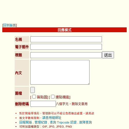
[
]
回到版面
回應模式
名稱
電子郵件
標題
內文
圖檔
[
無貼圖
] [
連貼機能
]
刪除密碼
八個字元，刪除文章用
對於鬧版等情形，管理群可以不經公告而做出處置，請見諒
請善用縮網址
推文字數有限制，
回報鬧版
管理紀錄
查詢 Tripcode 認證
故障查詢
.
.
.
可附加圖檔類型：GIF, JPG, JPEG, PNG