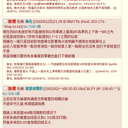
無名: 我用虎王H(第二台)跟M46偶爾會遇到IS4... (Qv9nEYu. 15/02/02 00:57)
無名: 萌犬也能一發讓虎式昇天 我都把他帶到五階去散步 正面幹掉虎王都不是問題... (Q
v9nEYu. 15/02/02 01:00)
無標
名稱:
無名
[15/02/01(日)21:29 ID:f8IA7Ttc (Host: 203-173-
*.ihug.co.nz)]
No.7238
3推
現在的BR系統你有可能被排到以你車庫上最高BR為準的上下各一BR之內
也就是說你排4.7你有可能遇到3.7~5.7之間的玩家
飛機也一樣只是目前對地面單位影響很大很明顯不適用在地面單位上
必近人家裝甲厚一點你穿深低一點你就拿人家一點辦法也沒有 說打不穿就是打
不穿
但是飛機只要你有本事摸到零戰也能打下噴射機
無名: 吹風機打電風扇優勢太大= = 不過確實沒坦克那樣差1BR就是天與地的差別 (bpRrk
tNU 15/02/01 22:48)
無名: 優勢是很大 不過上一版天天上演零戰打豹戰還老是讓人打贏了... (Qv9nEYu. 15/0
2/02 00:40)
無名: 說錯是F/P-80 (Qv9nEYu. 15/02/02 00:43)
無標
名稱:
就是來鬧的
[15/02/02(一)00:20 ID:U8uC8LPY (IP: 106.65.*.*)]
No.7239
1推
之前在官方論壇有讀過分房權重的相關討論
不過年代久遠 有錯還請指教
理論上來說當MM娘沒喝醉的情況下
分房系統的權重加成是正負1.33(我沒打錯)
然後多來的0.0X會採取四捨五入