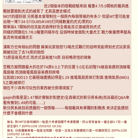
近2個版本的陸戰經驗來說 權重4.7/5.0開始的載具進
戰就要面對虎式的威脅了 尤其是歷史模式
WOT的還好說 分房基本會限制住一個房內每個等級的有多少 但是WT里可能會
出現一堆T-34-57/SU85/KV85打同樣數量的虎式/黑豹D
簡單說4.7開始的坦克能否過得好完全看能否正面威脅到虎式
同樣的問題在5.7/6.0權重同樣存在 這個時候會面對大量虎王 戰力衡量標準變為
能否有效威懾虎王
漢斯方也有相似的問題 蘇美玩家抱怨T3場虎式難打的話時常能得到虎式玩家長
期被拉壯丁去T4房的抱怨
T3房容易見虎式 而虎式容易進T4房 目前略奇怪的現象
空戰方面問題最大的在於T4房6.0上下的位置 5.0左右初階T4級容易遇到頂級電
風扇級 而頂級電風扇容易遇到屌噴
比如說190D13 它最極端遭遇記得是1.29 進電風扇房屌打對面 進噴氣房(MIG1
5之類)被屌打
現在不少具有可玩性的東西被分房環境毀了
gaijin的衛星是1.47預計實裝針對歷史/全真模式的新分房系統(而且最近Q&A來
看有推到1.49的可能........)
新分房系統目前透露的一個情報--------每個載具有單獨的對戰表 來決定能遇到
什麽不會遇到什麽
無名: 對!WT分房特爛的一點是只考慮個體不考慮整體，所以常常會有一邊全部4.7另一邊
卻全部5.7 (f2P0c1O6 15/02/02 19:33)
無名: 分房邏輯單看一個是沒問題，但是一旦放大到整體就只是一坨爛屎而已 (f2P0c1O6
15/02/02 19:34)