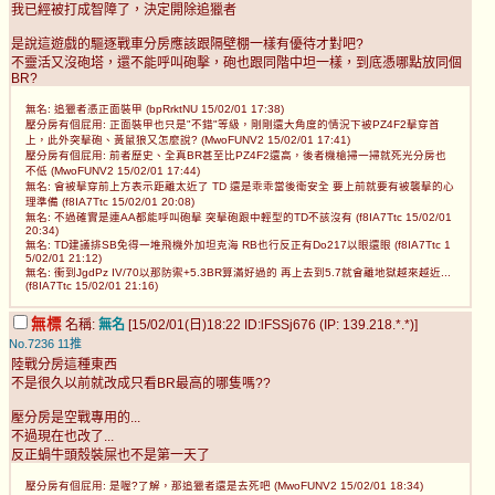
我已經被打成智障了，決定開除追獵者
是說這遊戲的驅逐戰車分房應該跟隔壁棚一樣有優待才對吧?
不靈活又沒砲塔，還不能呼叫砲擊，砲也跟同階中坦一樣，到底憑哪點放同個
BR?
無名: 追獵者憑正面裝甲 (bpRrktNU 15/02/01 17:38)
壓分房有個屁用: 正面裝甲也只是"不錯"等級，剛剛還大角度的情況下被PZ4F2擊穿首
上，此外突擊砲、黃鼠狼又怎麼說? (MwoFUNV2 15/02/01 17:41)
壓分房有個屁用: 前者歷史、全真BR甚至比PZ4F2還高，後者機槍掃一掃就死光分房也
不低 (MwoFUNV2 15/02/01 17:44)
無名: 會被擊穿前上方表示距離太近了 TD 還是乖乖當後衛安全 要上前就要有被襲擊的心
理準備 (f8IA7Ttc 15/02/01 20:08)
無名: 不過確實是連AA都能呼叫砲擊 突擊砲跟中輕型的TD不該沒有 (f8IA7Ttc 15/02/01
20:34)
無名: TD建議排SB免得一堆飛機外加坦克海 RB也行反正有Do217以眼還眼 (f8IA7Ttc 1
5/02/01 21:12)
無名: 衝到JgdPz IV/70以那防禦+5.3BR算滿好過的 再上去到5.7就會離地獄越來越近...
(f8IA7Ttc 15/02/01 21:16)
無標
名稱:
無名
[15/02/01(日)18:22 ID:lFSSj676 (IP: 139.218.*.*)]
No.7236
11推
陸戰分房這種東西
不是很久以前就改成只看BR最高的哪隻嗎??
壓分房是空戰專用的...
不過現在也改了...
反正蝸牛頭殼裝屎也不是第一天了
壓分房有個屁用: 是喔?了解，那追獵者還是去死吧 (MwoFUNV2 15/02/01 18:34)