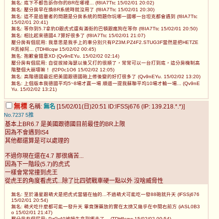
無名: 底下不都告訴你你的BR在哪裡... (f8IA7Ttc 15/02/01 20:02)
無名: 壓分房早在換BR系統時就沒用了 (f8IA7Ttc 15/02/01 20:30)
無名: 這不是追獵者的問題是分房系統的問題你玩哪一國哪一台坦克都會遇到 (f8IA7Ttc
15/02/01 20:41)
無名: 等你到5.7拿豹D跟虎式還有滿街的巴頓跟瘋狗在等你 (f8IA7Ttc 15/02/01 20:50)
無名: 相比起來德國4.7算好很多了 (f8IA7Ttc 15/02/01 21:07)
壓分房有個屁用: 我意思是我手上的車分別只有PZ3M.PZ4F2.STUG3F當然是把HETZE
R丟掉阿... (TDHlIcqw 15/02/02 00:45)
無名: 抱歉會錯意XD (Qv9nEYu. 15/02/02 02:14)
壓分房有個屁用: 自從拔掉海瑟以後又打的很順了，常常可以一台打到底，這分房機制高
階整個大崩壞嘛！ (f2P0c1O6 15/02/02 12:05)
無名: 高階德國最近把美國跟德國砲上修後變的好打很多了 (Qv9nEYu. 15/02/02 13:20)
無名: 上個版本我德國平均5~8場才贏一場 順道一提我蘇聯平均10場才輸一場... (Qv9nE
Yu. 15/02/02 13:21)
無標
名稱:
無名
[15/02/01(日)20:51 ID:lFSSj676 (IP: 139.218.*.*)]
No.7237
5推
基本上BR6.7 是美國跟德國目前最佳的BR上限
因為不會遇到IS4
其他都還算是可以處理的
不過你現在還在4.7 那很痛苦...
因為下一階段(5.7)的虎式
一樣會常常撞到虎王
從虎王的角度看虎式...除了比四號戰車硬一點以外 沒啥威脅性
無名: 至於潘星跟萌犬是把虎式當貓在抽的...不過萌犬可能吃一發88砲就升天 (lFSSj676
15/02/01 20:54)
無名: 萌犬吃什麼都可能一發升天 畢竟彈藥放的實在太擠又幾乎在中間右前方 (iASL0B3
o 15/02/01 21:47)
壓分房有個屁用: PzGr40被蝸牛拿到哪去了... (TDHlIcqw 15/02/02 00:54)