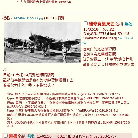
附加圖檔最大上傳資料量為 1500 KB
檔名：
-(10 KB)
1424043135538.jpg
預覽
維修費這東西
名稱:
無名
[15/02/16(一)07:32
ID:dySRaZPU (Host: 59-115-
*.dynamic.hinet.net)]
No.7380
6
推
這東西到底怎麼算的
之前以為是機體強度
但是紫電二一(非甲型)這台性能
普普又要天天打噴射的竟然要兩
萬三......
目前KD大概1.4飛到超級賠錢阿
雖然很喜歡開但是實在沒啥經費繼續開下去
看看努力中的甲型，有點頭大了
無名: 個人歷史用起來挺順的啊，當高速零戰用就好。 (eD0Tob/A 15/02/16 08:14)
原po: 的確開起來不錯啦......不過被打下來錢包就在淌血 (dySRaZPU 15/02/16 08:37)
原po: 再問一下平常都飛歷史，為什麼感覺紫電改的機砲在街機就算一直種還是打不太死人
(xuRRAxVg 15/02/19 03:41)
原po: 平常打歷史敵人都很好殺街機敵人都超硬ˊ<_ˋ (xuRRAxVg 15/02/19 03:41)
無名: 在街機你JOJO炮低角度打人能打壞個零件就該謝天謝地了 (1gZbNNFI 15/03/05 04:
01)
無名: JOJO炮可是水平打轟炸八百發都可能打不出什麼東西的神炮 (1gZbNNFI 15/03/05 0
4:01)
無標
名稱:
無名
[15/02/16(一)10:17 ID:3hFtVMe. (Host: 203-173-