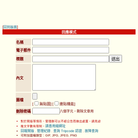
[
]
回到版面
回應模式
名稱
電子郵件
標題
內文
圖檔
[
無貼圖
] [
連貼機能
]
刪除密碼
八個字元，刪除文章用
對於鬧版等情形，管理群可以不經公告而做出處置，請見諒
請善用縮網址
推文字數有限制，
回報鬧版
管理紀錄
查詢 Tripcode 認證
故障查詢
.
.
.
可附加圖檔類型：GIF, JPG, JPEG, PNG