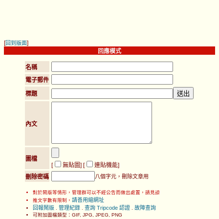
[
]
回到版面
回應模式
名稱
電子郵件
標題
內文
圖檔
[
無貼圖
] [
連貼機能
]
刪除密碼
八個字元，刪除文章用
對於鬧版等情形，管理群可以不經公告而做出處置，請見諒
請善用縮網址
推文字數有限制，
回報鬧版
管理紀錄
查詢 Tripcode 認證
故障查詢
.
.
.
可附加圖檔類型：GIF, JPG, JPEG, PNG