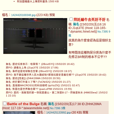
附加圖檔最大上傳資料量為 1500 KB
檔名：
-(223 KB)
1424420169348.jpg
預覽
拜託蝸牛去死好不好
名
稱:
無名
[15/02/20(五)16:16
ID:J1qtJ/7E (Host: 118-165-
*.dynamic.hinet.net)]
No.7395
9
推
說真的為什麼會認為這是個好主
意?
有時間改這種狗屎分房為什麼不
先修正BR制的根本不公平??
無名: 歷史玩家表示：啥事情？ (2BovtSYQ 15/02/20 16:42)
原PO: 請看左上角 (J1qtJ/7E 15/02/20 17:06)
無名: 靠杯這是地球聯合空軍 (2BovtSYQ 15/02/20 19:37)
原PO: 我不要這種世界人民大團結啦!!那我玩歷史意義在哪?? (J1qtJ/7E 15/02/20 19:42)
無名: 歷史{[性能]} (ZHhK28MA 15/02/20 20:50)
無名: 終於要打外星人了嗎? (7sCNr32Q 15/02/20 21:27)
無名: 直接跳MACROSS2的科技樹吧 (tpViz25Q 15/02/21 02:47)
無名: 對面也是世界聯合軍?? (paeLzPfM 15/02/21 15:55)
原PO: 是的，我擊落的第一架就是連山，第二架是B-17，然後是秋水 (HWiODew2 15/02/2
1 22:10)
Battle of the Bulge
名稱:
無名
[15/02/20(五)17:38 ID:ZHhK28MA
(Host: 117-19-*.taiwanmobile.net)]
No.7396
3推
檔名：
-(30 KB)
1424425133992.jpg
預覽