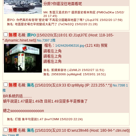
分房?你還沒往地面看呢
M4: 對面又是虎豹!? 還原歷史根本狗屁 (FM6OaDKw 15/02/
20 17:45)
原PO: 你們真的有發現"歷史場"不再區分國籍與地圖了嗎? (J1qtJ/7E 15/02/20 17:59)
無名: 地面歷史場也早就變成大亂鬥了 (7sCNr32Q 15/02/20 21:28)
無標
名稱:
原PO
[15/02/20(五)18:01 ID:J1qtJ/7E (Host: 118-165-
*.dynamic.hinet.net)]
No.7397
2推
檔名：
-(121 KB)
1424426496316.jpg
預覽
請看左上角
請看左上角
請看左上角
無名: 凱婕美容坊 (.iZdWL2I 15/02/27 11:51)
無名: 29583066 (xyMdglmE 15/03/01 16:51)
無標
名稱:
無名
[15/02/20(五)19:33 ID:qrIl8ylg (IP: 223.255.*.*)]
No.7398
1
推
BR系統的話..........
蝸牛說是1.47還是1.49改 目前1.49沒提多半是推後了
總之soooooooooooooon
無名: 打錯 後半句是說1.47 (lnvrY2MM 15/02/20 22:24)
無標
名稱:
無名
[15/02/20(五)20:10 ID:wnz3fm46 (Host: 180-94-*.ctm.net)]
No.7399
推