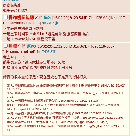
歷史街機化
蝸牛是想死嗎?
轟炸機超無聊
名稱:
無名
[15/02/20(五)20:54 ID:ZHhK28MA (Host: 117-
19-*.taiwanmobile.net)]
No.7402
推
下午玩歷史場還算正常啊
一場皇軍對國軍-Yak-9.La-5還是蘇系,勉強當成援助品
一場Luftwaffe對RAF 機種很正常
無標
名稱:
原PO
[15/02/20(五)22:56 ID:J1qtJ/7E (Host: 118-165-
*.dynamic.hinet.net)]
No.7406
8推
我去查了一下
蝸牛表示為了讓玩家排歷史場不用久候
所以部分時候會出現無視國籍與地圖的分房
講真的根本畫蛇添足，現在歷史也不是真的得排很久
無名: 陸戰的話還算同意 低階排40分鐘都有 根本練不上去 但是歷史？ (GNVpifr2 15/02/
21 02:13)
無名: 這東西記得一直都有 ，但是進去的機率很低因為是墊檔用 (gsLm7/UI 15/02/21 1
3:21)
無名: 一場兩分鐘以上排隊時間不久嗎... (xDfJIcHk 15/02/22 13:23)
原PO: 逛個網頁一下就過去了，我寧可等也不要這種街機房，想要排的快去街機就好
啊？ (65nrpr4U 15/02/22 14:13)
一滅: 兩分鐘，排全真B57排到1小時的情何以堪 (J19S.7WM 15/02/22 21:34)
無名: 之前全真大亂鬥就排的很快 可是現在都不出這個... (9oiZWWdA 15/02/22 22:26)
無名: 全真大亂鬥有一半會被自己人打下來吧 (wdEnQQpo 15/02/23 13:25)
無名: 話說全真竟然遇上白色塗裝的美軍零戰,這真的太賤了... (g22glFx6 15/02/23 23:1
9)