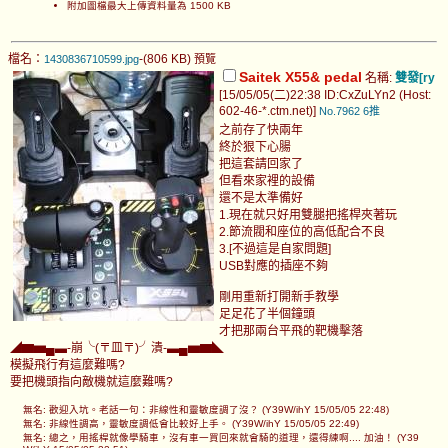
附加圖檔最大上傳資料量為 1500 KB
檔名：
-(806 KB)
1430836710599.jpg
預覽
Saitek X55& pedal
名稱:
雙發[ry
[15/05/05(二)22:38 ID:CxZuLYn2 (Host:
602-46-*.ctm.net)]
No.7962
6推
之前存了快兩年
終於狠下心腸
把這套請回家了
但看來家裡的設備
還不是太準備好
1.現在就只好用雙腿把搖桿夾著玩
2.節流閥和座位的高低配合不良
3.[不過這是自家問題]
USB對應的插座不夠
剛用重新打開新手教學
足足花了半個鐘頭
才把那兩台平飛的靶機擊落
◢▆▅▄▃-崩╰(〒皿〒)╯潰-▃▄▅▆◣
模擬飛行有這麼難嗎?
要把機頭指向敵機就這麼難嗎?
無名: 歡迎入坑。老話一句：非線性和靈敏度調了沒？ (Y39W/ihY 15/05/05 22:48)
無名: 非線性調高，靈敏度調低會比較好上手。 (Y39W/ihY 15/05/05 22:49)
無名: 總之，用搖桿就像學騎車，沒有車一買回來就會騎的道理，還得練啊.... 加油！ (Y39