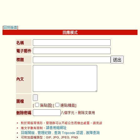
[
]
回到版面
回應模式
名稱
電子郵件
標題
內文
圖檔
[
無貼圖
] [
連貼機能
]
刪除密碼
八個字元，刪除文章用
對於鬧版等情形，管理群可以不經公告而做出處置，請見諒
請善用縮網址
推文字數有限制，
回報鬧版
管理紀錄
查詢 Tripcode 認證
故障查詢
.
.
.
可附加圖檔類型：GIF, JPG, JPEG, PNG