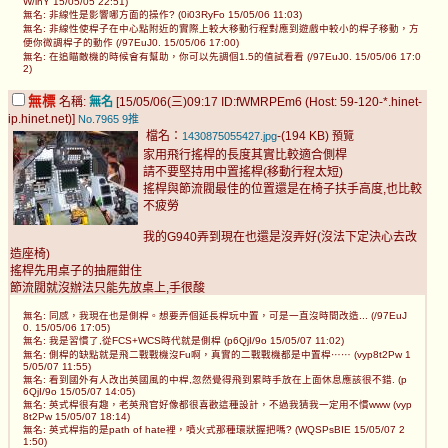
W/ihY 15/05/05 22:51)
無名: 非線性是影響哪方面的操作? (0i03RyFo 15/05/06 11:03)
無名: 非線性使桿子在中心點附近的實際上較大移動行程對應到遊戲中較小的桿子移動，方
便你微調桿子的動作 (/97EuJ0. 15/05/06 17:00)
無名: 在追瞄敵機的時候會有幫助，你可以先調個1.5的值試看看 (/97EuJ0. 15/05/06 17:0
2)
無標
名稱:
無名
[15/05/06(三)09:17 ID:fWMRPEm6 (Host: 59-120-*.hinet-
ip.hinet.net)]
No.7965
9推
檔名：
-(194 KB)
1430875055427.jpg
預覽
家用飛行搖桿的長度其實比較適合側桿
請不要堅持用中置搖桿(移動行程太短)
搖桿與節流閥最佳的位置還是在椅子扶手高度,也比較
不疲勞
我的G940弄到現在也還是沒弄好(沒法下定決心去改
造座椅)
搖桿先用桌子的抽屜鉗住
節流閥就沒辦法只能先放桌上,手很酸
無名: 同感，我現在也是側桿。想要弄個延長桿玩中置，可是一直沒時間改造... (/97EuJ
0. 15/05/06 17:05)
無名: 我是習慣了,從FCS+WCS時代就是側桿 (p6QjI/9o 15/05/07 11:02)
無名: 側桿的缺點就是飛二戰戰機沒Fu啊，真實的二戰戰機都是中置桿⋯⋯ (vyp8t2Pw 1
5/05/07 11:55)
無名: 看到國外有人改出英國風的中桿,忽然覺得飛到累時手放在上面休息應該很不錯. (p
6QjI/9o 15/05/07 14:05)
無名: 英式桿很有趣，老英飛官好像都很喜歡這種設計，不過我猜我一定用不慣www (vyp
8t2Pw 15/05/07 18:14)
無名: 英式桿指的是path of hate裡，噴火式那種環狀握把嗎? (WQSPsBIE 15/05/07 2
1:50)