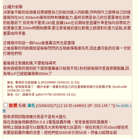
(2)躍升射擊
決策後不斷的抬頭看目標調整自己的航向進入同航戰,同時爬升之餘將自己的速
度維持在IAS 300km/h確保到時有機動能力,最終目標是自己的位置要堵在目標
的航路前下,但夾角不要求180度,距離1km左右開始垂直躍升準星指向目標前方
前置量位置,500m時開始撒彈,要注意氣槌初速比較慢之餘還對抗重力這點,前置
量要由所考量.
正確操作的話一個Pass後重轟沒死也是重殘
之後追擊的同航戰就是躲躲閃閃的互相挨彈看誰先死,因此盡可能的在第一次就
打爆他們吧.
最後請注意護航機,不要勉強尋死
我有過極限的撐到射下兩架重轟後只給我不到1秒的餘裕操作垂直俯衝脫離,因
為噴火F已經距離我剩400m了
無名: 實用好文給個讚 (L3PZSRRM 15/06/20 11:53)
無名: 發現我寫錯了，躍升攻擊一樣要先把自己的位置移動到進行反航戰才對 (SoIEviJM
15/06/20 12:08)
無名: GJ，感謝分享 (qfhh7V7M 15/06/20 19:41)
無標
名稱:
無名
[15/06/20(六)12:16 ID:cI4/th52 (IP: 203.145.*.*)]
No.8295
1
推
借串求問四階飛機分房是不是有大變化
我在改版後飛蘇德的6.0-6.3電風扇轟炸機，常常會進到吹風機房，
明明上個版本還可以跟雅克大屌和噴噴九玩耍的，現在的我只可以troll那些死
命要追殺轟炸機的流星，把他們從5000米引到50米，然後J3給隊友殺