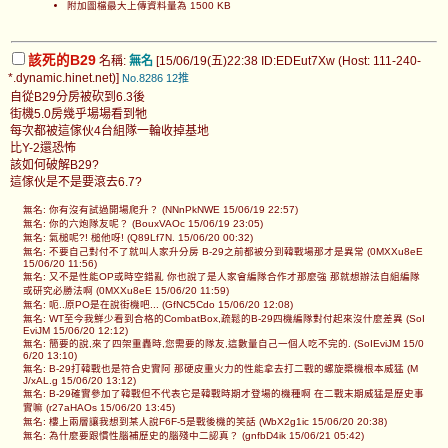
附加圖檔最大上傳資料量為 1500 KB
該死的B29
名稱:
無名
[15/06/19(五)22:38 ID:EDEut7Xw (Host: 111-240-
*.dynamic.hinet.net)]
No.8286
12推
自從B29分房被砍到6.3後
街機5.0房幾乎場場看到牠
每次都被這傢伙4台組隊一輪收掉基地
比Y-2還恐怖
該如何破解B29?
這傢伙是不是要滾去6.7?
無名: 你有沒有試過開場爬升？ (NNnPkNWE 15/06/19 22:57)
無名: 你的六炮隊友呢？ (BouxVAOc 15/06/19 23:05)
無名: 氣槌呢?! 槌他呀! (Q89Lf7N. 15/06/20 00:32)
無名: 不要自己對付不了就叫人家升分房 B-29之前都被分到韓戰場那才是異常 (0MXXu8eE
15/06/20 11:56)
無名: 又不是性能OP或時空錯亂 你也說了是人家會編隊合作才那麼強 那就想辦法自組編隊
或研究必勝法啊 (0MXXu8eE 15/06/20 11:59)
無名: 呃..原PO是在說街機吧... (GfNC5Cdo 15/06/20 12:08)
無名: WT至今我鮮少看到合格的CombatBox,疏鬆的B-29四機編隊對付起來沒什麼差異 (SoI
EviJM 15/06/20 12:12)
無名: 簡要的說,來了四架重轟時,您需要的隊友,這數量自己一個人吃不完的. (SoIEviJM 15/0
6/20 13:10)
無名: B-29打韓戰也是符合史實阿 那硬皮重火力的性能拿去打二戰的螺旋槳機根本威猛 (M
J/xAL.g 15/06/20 13:12)
無名: B-29確實參加了韓戰但不代表它是韓戰時期才登場的機種啊 在二戰末期威猛是歷史事
實嘛 (r27aHAOs 15/06/20 13:45)
無名: 樓上兩層讓我想到某人說F6F-5是戰後機的笑話 (WbX2g1ic 15/06/20 20:38)
無名: 為什麼要跟慣性腦補歷史的腦殘中二認真？ (gnfbD4ik 15/06/21 05:42)