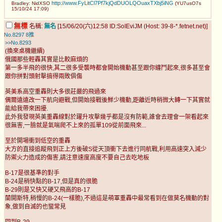
http://www.FyLitCl7Pf7kjQdDUOLQOuaxTXbj5iNG
Bradley: NidXSO
(YU7usO7s
15/10/24 17:09)
無標
名稱:
無名
[15/06/20(六)12:58 ID:SoIEviJM (Host: 39-8-*.fetnet.net)]
No.8297
8推
>>No.8293
(換來桌機繼續)
俄國那些輕轟其實是比較麻煩的
第一多半飛的很快,其二很多受襲時都會開始機動甚至跟你纏鬥起來,很多甚至會
跟你拼對頭射擊搞得兩敗俱傷
英美系高空重轟則大多很莊嚴的飛過來
偶爾遠遠改一下航向避戰,但開始接戰後鮮少機動,距離近時稍微大轉一下其實就
能給我帶來困擾.
此外我發現英美重轟線對於躍升攻擊幾乎都是沒有防範,誰會去理會一架看起來
很無害,一臉就是氣喘爬不上來的孤單109從前面飛來...
至於開場衝到低空的重轟
大方的直接追蹤飛到正上方後破S從天頂衝下去進行同航戰,利用高速突入減少
防禦火力造成的傷害,請注意速度高度不要自己去吃地板
B-17是很基準的對手
B-24是稍快點的B-17,但是真的很脆
B-29則是又快又硬又飛高的B-17
蘭開斯特,稍慢的B-24(一樣脆),不過這是萌軍重轟中最常看到在做莫名機動的對
象,做到自滅的也蠻常見