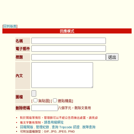
[
]
回到版面
回應模式
名稱
電子郵件
標題
內文
圖檔
[
無貼圖
] [
連貼機能
]
刪除密碼
八個字元，刪除文章用
對於鬧版等情形，管理群可以不經公告而做出處置，請見諒
請善用縮網址
推文字數有限制，
回報鬧版
管理紀錄
查詢 Tripcode 認證
故障查詢
.
.
.
可附加圖檔類型：GIF, JPG, JPEG, PNG