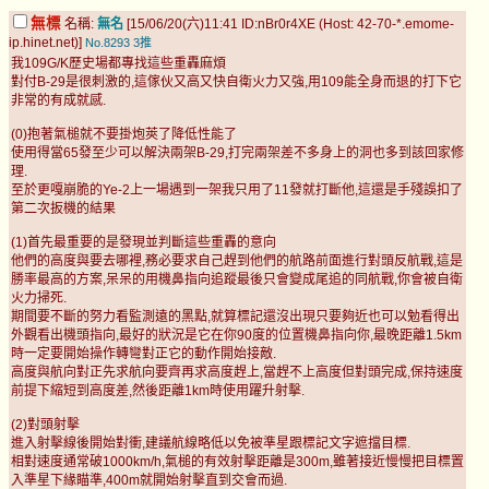
無標
名稱:
無名
[15/06/20(六)11:41 ID:nBr0r4XE (Host: 42-70-*.emome-
ip.hinet.net)]
No.8293
3推
我109G/K歷史場都專找這些重轟麻煩
對付B-29是很刺激的,這傢伙又高又快自衛火力又強,用109能全身而退的打下它
非常的有成就感.
(0)抱著氣槌就不要掛炮莢了降低性能了
使用得當65發至少可以解決兩架B-29,打完兩架差不多身上的洞也多到該回家修
理.
至於更嘎崩脆的Ye-2上一場遇到一架我只用了11發就打斷他,這還是手殘誤扣了
第二次扳機的結果
(1)首先最重要的是發現並判斷這些重轟的意向
他們的高度與要去哪裡,務必要求自己趕到他們的航路前面進行對頭反航戰,這是
勝率最高的方案,呆呆的用機鼻指向追蹤最後只會變成尾追的同航戰,你會被自衛
火力掃死.
期間要不斷的努力看監測遠的黑點,就算標記還沒出現只要夠近也可以勉看得出
外觀看出機頭指向,最好的狀況是它在你90度的位置機鼻指向你,最晚距離1.5km
時一定要開始操作轉彎對正它的動作開始接敵.
高度與航向對正先求航向要齊再求高度趕上,當趕不上高度但對頭完成,保持速度
前提下縮短到高度差,然後距離1km時使用躍升射擊.
(2)對頭射擊
進入射擊線後開始對衝,建議航線略低以免被準星跟標記文字遮擋目標.
相對速度通常破1000km/h,氣槌的有效射擊距離是300m,雖著接近慢慢把目標置
入準星下緣瞄準,400m就開始射擊直到交會而過.