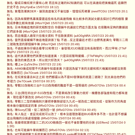
無名: 變成日機玩家只要有心爬 而且有正確的BZ知識的話 可以在高速段把美機逼死 這顯然
於史不合 (hhyYjmEw 15/07/23 18:12)
無名: 紫電改潮爽DER，搶到高度後又不會拉斷，慢慢玩死萌軍 (mm/lTCGU 15/07/23 20:1
8)
無名: 因為有關野馬暴風雷霆這些有名的高速飛機 有比較多的測試文獻去探討它們的極限 要
寫成參數比較有依據 (HfzoYQk6 15/07/23 20:43)
無名: 日本飛機這塊的研究相對空白 你跟蝸牛抗議說它們這方面太強 也很難有足夠的數據說
它們該多弱 (HfzoYQk6 15/07/23 20:45)
無名: 而且俄國人通常只信俄文資料 不信歐美資料 (a4O0gNRA 15/07/23 20:49)
無名: 當然直接擺爛不做這塊是誇張了點 不過…反正是最近才把三台野馬差異化 零戰三二用
二號砲鬼混的那個蝸牛嘛 (HfzoYQk6 15/07/23 20:49)
無名: 不過如果你仔細去看零32和零22，會發現JOJO砲是沒有長砲管的，而22甲有 (77kF
WqPU 15/07/23 21:41)
無名: 這代表其實他們其實也知道差異，只是目前暫時擺爛.. (77kFWqPU 15/07/23 21:41)
無名: 要改的東西太多，所以就只好改天？ (a4O0gNRA 15/07/23 21:43)
無名: 樓上w (1y5/e3hs 15/07/23 22:19)
無名: A6M3做成短管不代表蝸牛知道差異 只是因為留下來的文獻和照片機翼前緣都沒突兩
根 照做而已 (3e7Ocwrk 15/07/24 00:33)
無名: 在玩家投書去糾正之前 他們都還以為不是60發彈鼓的就是二號砲了 別太高估他們的
考證力 (3e7Ocwrk 15/07/24 00:37)
無名: 零戰32改砲和三台P-51D改飛模的難度不是一個等級的 (9RxG7OVo 15/07/24 00:4
0)
無名: 三台(現在四台)P-51D改性能，不是單純改引擎動力就好，機體各部強度和阻力都有差
異，現在還不算改完 (9RxG7OVo 15/07/24 00:43)
無名: 零戰三二型的機砲則只要把參數默認從九九式一號改成二號就完成，從製作方的角度
根本幾分鐘就搞定的事 (9RxG7OVo 15/07/24 00:45)
無名: 噢Sorry打錯，從二號改回一號 (9RxG7OVo 15/07/24 00:45)
無名: 有人指正、查証完成就可以改了，根本沒道理放著這BUG兩年多不改。估計是不想讓
這台飛機的分房處境變動 (9RxG7OVo 15/07/24 00:48)
無名: 我覺得就算把蛋三二的JOJO砲換回一號也不會影響他的分房 (I1Effem2 15/07/24 0
1:30)
無名: 也有可能蝸牛單純懶而已 (9RxG7OVo 15/07/24 02:13)
無名: WT里稍微動下手就能解決的問題/BUG gaijin都沒有做 (2C2rC6ew 15/07/31 05:42)