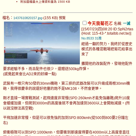
附加圖檔最大上傳資料量為 1500 KB
檔名：
-(155 KB)
1437610820157.jpg
預覽
今天我菊花ㄛ
名稱:
一滅
[15/07/23(四)08:20 ID:SpN2rtas
(Host: 115-43-*.totalbb.net.tw)]
No.8533
31推
經過一翻的努力，我終於從歷史
模式的各種混戰場把菊花給拿出
來了
攤開他的改裝配件，發現他配件
要求經驗不多，而且配件也很少，還贈送500kg炸彈。
(感覺起來會比AD2來的好練一點)
武裝有一根只有50發的30mm機砲，第三排的武器改裝可以升級成兩根30mm機
砲，我得很慶幸的說還好他塞的炮不是MK108，不然會更慘。
剛才直接一場實戰測試，起飛速度非常慢(SPD:260kmh才能免強離路)爬升10度
會緩緩加速，但爬到3000m的高度後就不會再加速到3600以上會開始減速。(所
以說沒辦法高空戰)
平飛加速非常慢，但是可以很免強的加到SPD:800kmh(從500到800要2分鐘左
右)
俯衝極限可以到SPD:1000kmh，但要衝到那速度得要在4000m以上高度垂直往