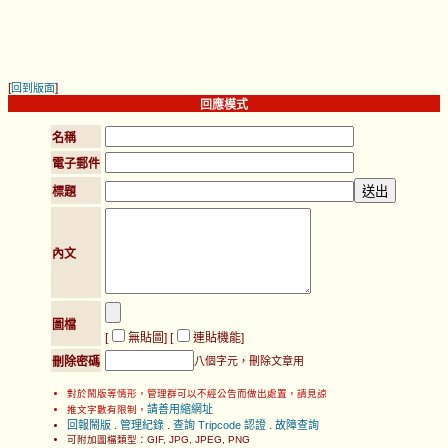
[
]
回到版面
回應模式
名稱
電子郵件
標題
內文
圖檔
[
無貼圖
] [
連貼機能
]
刪除密碼
八個字元，刪除文章用
對於鬧版等情形，管理群可以不經公告而做出處置，請見諒
請善用縮網址
推文字數有限制，
回報鬧版
管理紀錄
查詢 Tripcode 認證
故障查詢
.
.
.
可附加圖檔類型：GIF, JPG, JPEG, PNG