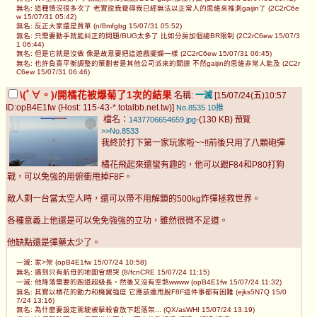
無名: 這種情況很多次了 老實說我覺得我已經無法以正常人的思維來推測gaijin了 (2C2rC6e
w 15/07/31 05:42)
無名: 反正大家還是買單 (n/8mfgbg 15/07/31 05:52)
無名: 只需要動手就能糾正的問題/BUG太多了 比如分房加個總BR限制 (2C2rC6ew 15/07/3
1 06:44)
無名: 但是它就是沒做 像是故意要把這遊戲擺爛一樣 (2C2rC6ew 15/07/31 06:45)
無名: 也許負責平衡調整的策劃者是其他公司派來的間諜 不然gaijin的思維非常人能及 (2C2r
C6ew 15/07/31 06:46)
\(ﾟ∀。)/開橘花被爆菊了1次的結果
名稱:
一滅
[15/07/24(五)10:57
ID:opB4E1fw (Host: 115-43-*.totalbb.net.tw)]
No.8535
10推
檔名：
-(130 KB)
1437706654659.jpg
預覽
>>No.8533
我終於打下第一家玩家啦~~!!前後只用了八顆砲彈
橘花飛起來還蠻有趣的，他可以跟F84和P80打狗
戰，可以免強的用俯衝甩掉F8F。
敵人剩一台當太空人時，還可以帶不用解鎖的500kg炸彈拯救世界。
各種意義上他還是可以免免強強的立功，雖然很微不足道。
他缺點還是彈藥太少了。
一滅: 家>架 (opB4E1fw 15/07/24 10:58)
無名: 遇到只有航母的地圖會想哭 (8/fcnCRE 15/07/24 11:15)
一滅: 他降落需要的跑道超級長，然後又沒有空煞wwww (opB4E1fw 15/07/24 11:32)
無名: 其實以橘花的動力和機翼強度 它應該連甩脫F8F這件事都有困難 (ejks5N7Q 15/0
7/24 13:16)
無名: 為什麼要設定駕駛被擊殺會放下起落架... (QX/asWHI 15/07/24 13:19)