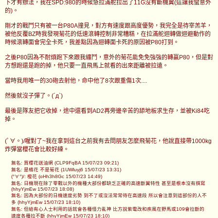
下才有辦法，我在SPD:980的時候急拉滿舵拉出了11G沒有斷機翼(這讓我蠻意外
的)。
剛才的戰鬥只有被一台P80A撞見，對方有速度跟高度優勢，我完全是待宰羔羊，
被他反覆BZ時我發現菊花的低速滾轉控制非常糟糕，在拉滿舵迴轉做迴避動作的
時候滾轉面會完全卡死，我差點因為迴轉面卡死的原因被P80打到。
之後P80因為不耐煩跑下來跟我纏鬥，意外的菊花能免免強強的轉贏P80，但是對
方想跑還是跑的掉，他只要一直飛馬上就看的出來距離被拉遠。
當時我用唯一的30砲去射他，命中他了8次跟重傷1次....
然後就沒子彈了。(´д`)
最後是隊友把它收掉，途中還看到AD2再旁邊辛苦的舔地板求生存，並被Ki84吃
掉。
(ﾟ∀。)/喔對了~我在拿到這台之前我有去問朋友怎麼飛菊花，他說直接帶1000kg
炸彈當櫻花會比較好練。
無名: 買櫻花送油網 (CLP9FqBA 15/07/23 09:21)
無名: 是橘花 不是菊花 (1UWluyj6 15/07/23 13:31)
(°∀°)/: 橙花 (oHh3h8Gc 15/07/23 14:49)
無名: 日機現在除了零戰以外的機種大部份都缺乏正確的高速斷翼特性 甚至是根本沒有撰寫
(hhyYjmEw 15/07/23 18:08)
無名: 因為大部份的日機速度劣勢 到不了或沒法常常待在高速段 所以會注意到這部份的人不
多 (hhyYjmEw 15/07/23 18:10)
無名: 但給有心人士利用的話就會各種怪力亂神 比方說紫電改和疾風在野馬或109會拉斷的
速度各種拉不斷 (hhyYjmEw 15/07/23 18:10)