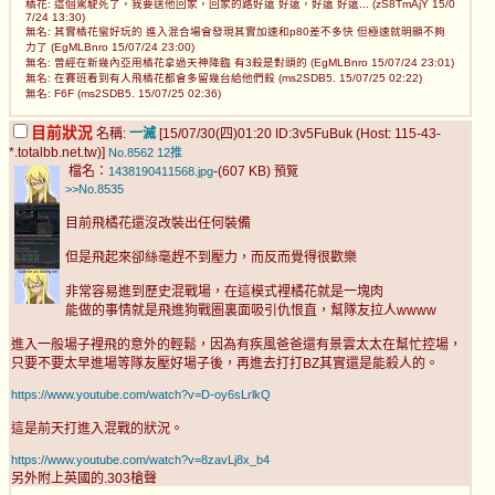
橘花: 這個駕駛死了，我要送他回家，回家的路好遠 好遠，好遠 好遠... (zS8TmAjY 15/0
7/24 13:30)
無名: 其實橘花蠻好玩的 進入混合場會發現其實加速和p80差不多快 但極速就明顯不夠
力了 (EgMLBnro 15/07/24 23:00)
無名: 曾經在新幾內亞用橘花拿過天神降臨 有3殺是對頭的 (EgMLBnro 15/07/24 23:01)
無名: 在賽班看到有人飛橘花都會多留幾台給他們殺 (ms2SDB5. 15/07/25 02:22)
無名: F6F (ms2SDB5. 15/07/25 02:36)
目前狀況
名稱:
一滅
[15/07/30(四)01:20 ID:3v5FuBuk (Host: 115-43-
*.totalbb.net.tw)]
No.8562
12推
檔名：
-(607 KB)
1438190411568.jpg
預覽
>>No.8535
目前飛橘花還沒改裝出任何裝備
但是飛起來卻絲毫趕不到壓力，而反而覺得很歡樂
非常容易進到歷史混戰場，在這模式裡橘花就是一塊肉
能做的事情就是飛進狗戰圈裏面吸引仇恨直，幫隊友拉人wwww
進入一般場子裡飛的意外的輕鬆，因為有疾風爸爸還有景雲太太在幫忙控場，
只要不要太早進場等隊友壓好場子後，再進去打打BZ其實還是能殺人的。
https://www.youtube.com/watch?v=D-oy6sLrlkQ
這是前天打進入混戰的狀況。
https://www.youtube.com/watch?v=8zavLj8x_b4
另外附上英國的.303槍聲