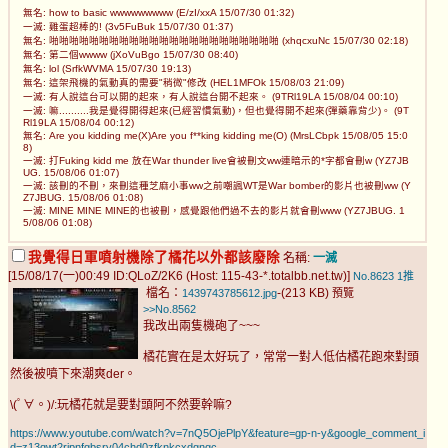
無名: how to basic wwwwwwwww (E/zI/xxA 15/07/30 01:32)
一滅: 雞蛋超棒的! (3v5FuBuk 15/07/30 01:37)
無名: 啪啪啪啪啪啪啪啪啪啪啪啪啪啪啪啪啪啪啪啪啪啪啪 (xhqcxuNc 15/07/30 02:18)
無名: 第二個wwww (jXoVuBgo 15/07/30 08:40)
無名: lol (SrfkWVMA 15/07/30 19:13)
無名: 這架飛機的氣動真的需要"稍微"修改 (HEL1MFOk 15/08/03 21:09)
一滅: 有人說這台可以開的起來，有人說這台開不起來。 (9TRl19LA 15/08/04 00:10)
一滅: 嘛..........我是覺得開得起來(已經習慣氣動)，但也覺得開不起來(彈藥靠背少)。 (9T
Rl19LA 15/08/04 00:12)
無名: Are you kidding me(X)Are you f**king kidding me(O) (MrsLCbpk 15/08/05 15:0
8)
一滅: 打Fuking kidd me 放在War thunder live會被刪文ww連暗示的*字都會刪w (YZ7JB
UG. 15/08/06 01:07)
一滅: 該刪的不刪，來刪這種芝麻小事ww之前嘲諷WT是War bomber的影片也被刪ww (Y
Z7JBUG. 15/08/06 01:08)
一滅: MINE MINE MINE的也被刪，感覺跟他們過不去的影片就會刪www (YZ7JBUG. 1
5/08/06 01:08)
我覺得日軍噴射機除了橘花以外都該廢除
名稱:
一滅
[15/08/17(一)00:49 ID:QLoZ/2K6 (Host: 115-43-*.totalbb.net.tw)]
No.8623
1推
檔名：
-(213 KB)
1439743785612.jpg
預覽
>>No.8562
我改出兩隻機砲了~~~
橘花實在是太好玩了，常常一對人低估橘花跑來對頭
然後被噴下來潮爽der。
\(ﾟ∀。)/:玩橘花就是要對頭阿不然要幹嘛?
https://www.youtube.com/watch?v=7nQ5OjePlpY&feature=gp-n-y&google_comment_i
d=z13qwt2rjpnfgbsry04chd0zfknkcxdgngc