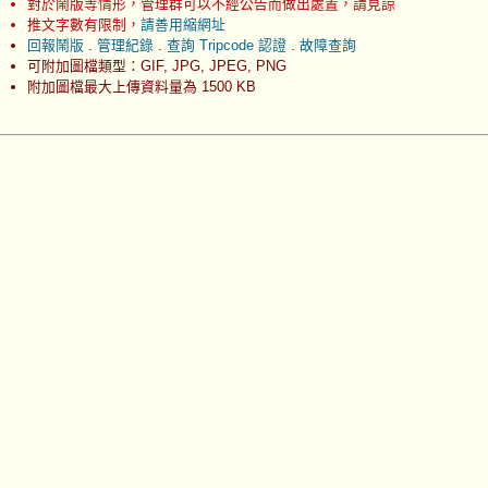
對於鬧版等情形，管理群可以不經公告而做出處置，請見諒
推文字數有限制，
請善用縮網址
回報鬧版
.
管理紀錄
.
查詢 Tripcode 認證
.
故障查詢
可附加圖檔類型：GIF, JPG, JPEG, PNG
附加圖檔最大上傳資料量為 1500 KB