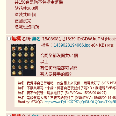
共150台黑陶不包括金幣機
貼花共260個
塗裝共65個
德國沒完
陸戰也沒再玩
無標
名稱:
無名
[15/08/08(六)16:39 ID:GDWJruPM (Host: 
檔名：
1439023194966.jpg
-(84 KB)
預覽
合同全都沒開共64個
以上
有任何問題都可以問
有人要接手的麻?
無名: 我覺得自己留著吧...有空閒上來玩個一兩場就好了 (vCS.kE3s 15/
無名: 不厭其煩再上來講，留著自己玩就好了啦XD，我連玩EVE都是二個月上去點
無名: 要不借我玩一場震電好了 (5k2V9Gaw 15/08/09 04:27)
無名: 是帳號送人嗎？不要丟給我好了 (9N9dFMVo 15/08/09 14:48
Bradley: 67XQ7k
http://www.FyLitCl7Pf7kjQdDUOLQOuaxTXbj5