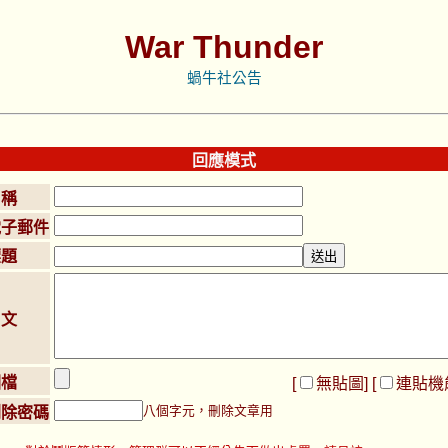
War Thunder
蝸牛社公告
回應模式
名稱
電子郵件
標題
內文
圖檔
[
無貼圖
] [
連貼機
八個字元，刪除文章用
刪除密碼