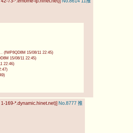
42-73-*.emome-ip.hinet.net)]
No.8614
11推
8QD8M 15/08/11 22:45)
8M 15/08/11 22:45)
22:46)
:47)
49)
-169-*.dynamic.hinet.net)]
No.8777
推