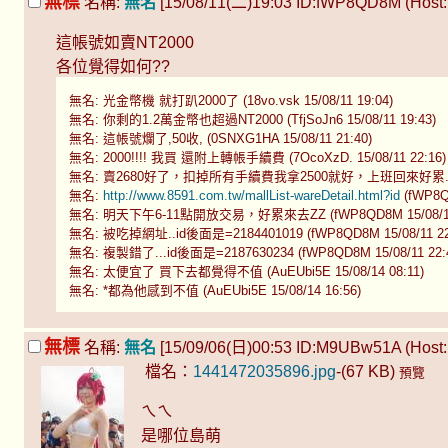
無標
名稱:
無名
[15/08/11(二)19:03 ID:fWP8QD8M (Host: 
這帳號如賣NT2000
各位覺得如何??
無名: 光金幣機 就打趴2000了 (18vo.vsk 15/08/11 19:04)
無名: 你剩的1.2萬金幣也超過NT2000 (TfjSoJn6 15/08/11 19:43)
無名: 這帳號爛了,50收, (0SNXG1HA 15/08/11 21:40)
無名: 2000!!!! 我買 還附上轉帳手續費 (7OcoXzD. 15/08/11 22:16)
無名: 賣2680好了，扣掉所有手續費我拿2500就好，上班回來好累... (fWP
無名:
http://www.8591.com.tw/mallList-wareDetail.html?id
(fWP8QD
無名: 明天下午6-11點開放交易，好累來去ZZ (fWP8QD8M 15/08/11 
無名: 被吃掉網址..id後面是=2184401019 (fWP8QD8M 15/08/11 22
無名: 複製錯了...id後面是=2187630234 (fWP8QD8M 15/08/11 22:
無名: 太便宜了 買下去都覺得不值 (AuEUbi5E 15/08/14 08:11)
無名: *都為他感到不值 (AuEUbi5E 15/08/14 16:56)
無標
名稱:
無名
[15/09/06(日)00:53 ID:M9UBw51A (Host: 1
檔名：
1441472035896.jpg
-(67 KB)
預覽
ㄟㄟ
是哪位島萌