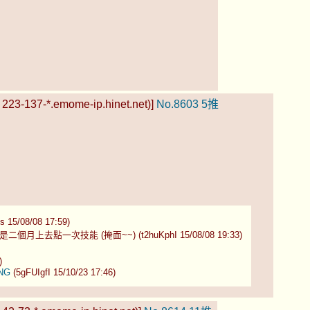
223-137-*.emome-ip.hinet.net)]
No.8603
5推
08/08 17:59)
一次技能 (掩面~~) (t2huKphI 15/08/08 19:33)
)
iNG
(5gFUIgfI 15/10/23 17:46)