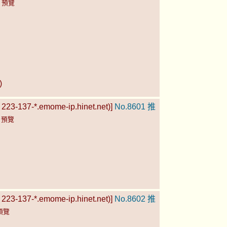
)
預覽
)
223-137-*.emome-ip.hinet.net)]
No.8601
推
)
預覽
223-137-*.emome-ip.hinet.net)]
No.8602
推
預覽