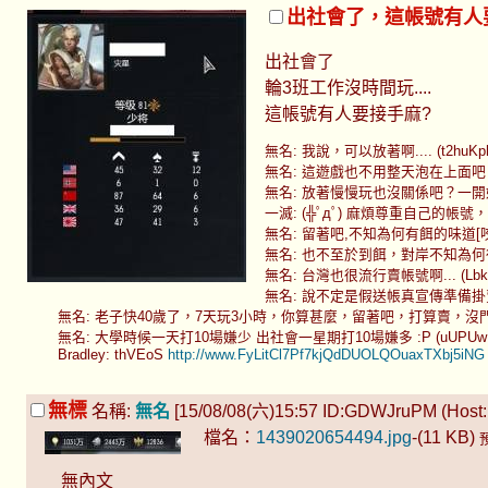
出社會了，這帳號有人
出社會了
輪3班工作沒時間玩....
這帳號有人要接手麻?
無名: 我說，可以放著啊.... (t2huKphI 
無名: 這遊戲也不用整天泡在上面吧，我在醫
無名: 放著慢慢玩也沒關係吧？一開始OB
一滅: (╬ﾟдﾟ) 麻煩尊重自己的帳號，裡面
無名: 留著吧,不知為何有餌的味道[咬 (qZD
無名: 也不至於到餌，對岸不知為何很流行賣帳號
無名: 台灣也很流行賣帳號啊... (Lbk/ThW
無名: 說不定是假送帳真宣傳準備掛賣8591阿.
無名: 老子快40歲了，7天玩3小時，你算甚麼，留著吧，打算賣，沒門。 (.pLV6
無名: 大學時候一天打10場嫌少 出社會一星期打10場嫌多 :P (uUPUwDD. 1
Bradley: thVEoS
http://www.FyLitCl7Pf7kjQdDUOLQOuaxTXbj5iNG
無標
名稱:
無名
[15/08/08(六)15:57 ID:GDWJruPM (Host: 
檔名：
1439020654494.jpg
-(11 KB)
無內文