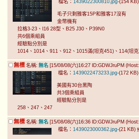
檔名：
1439022300810.jpg
-(154 KB
毛子只剩雅客15P和雅客17沒有
金幣機有
拉格3-23、I16 28型、B25 J30、P39N0
共6個乘組員
經驗點分別是
1014、1014、911、912、1015滿(坦克451)、114(坦克
無標
名稱:
無名
[15/08/08(六)16:27 ID:GDWJruPM (Host: 
檔名：
1439022473233.jpg
-(172 KB
美國有30台黑陶
共3個乘組員
經驗點分別是
258、247、247
無標
名稱:
無名
[15/08/08(六)16:36 ID:GDWJruPM (Host: 
檔名：
1439023000362.jpg
-(21 KB)