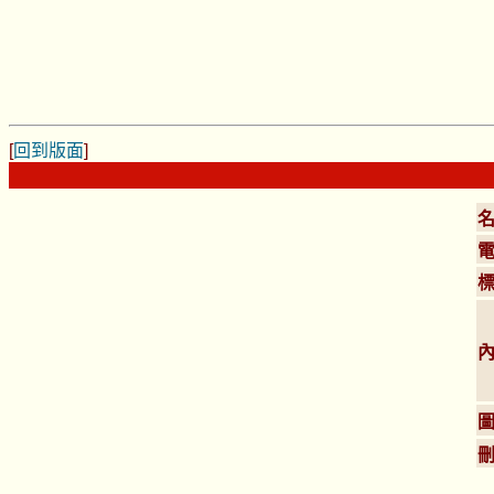
[
回到版面
]