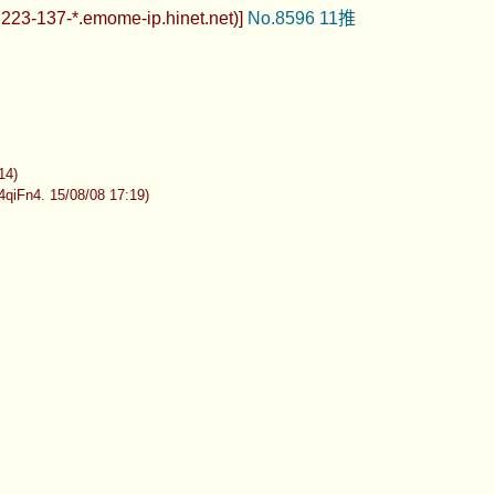
23-137-*.emome-ip.hinet.net)]
No.8596
11推
4)
5/08/08 17:19)