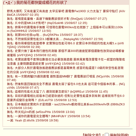
(´◓Д◔` ):我的菊花都快變成橘花的形狀了
野馬大爆死: 又有能量又有高度 太早反擊吧 震電像Fw190D 火力太強了 要保守點打 (AXr
BklCA 15/09/07 02:35)
無名: 葛噴是能量機，高速下機動應該很好才對 (5htQjviU 15/09/07 07:27)
無名: 片中的是MK24才對吧? (HqOSzkH6 15/09/07 12:35)
無名: 俯衝中的震電幾乎無敵 可惜現在震電960km左右就斷了 上個版本可以衝到1100k
m (5sOHHHU2 15/09/07 13:50)
無名: 就算960也很op啦... (6uQ5KPks 15/09/07 18:37)
無名: 不然按照屎實性能分3.3都嫌太高.... (NsbpkgNU 15/09/07 22:59)
無名: 看你用哪個性能當標準 史實預估性能可待6.0 史實日本供得起的性能大概5.x (sV6
YjDAQ 15/09/08 02:39)
無名: 史實只做了基本飛行適性的測驗 那個不滿300的速度配那個運動性放到幼幼場都會
被屠殺 (sV6YjDAQ 15/09/08 02:40)
無名: 老實說震電不套預估數值也沒必要放進遊戲 跟疾風紫電改雷電卡在一起當四階墊底
沒意義 主要問題還是超史實 (sV6YjDAQ 15/09/08 02:42)
無名: 大部分人對於震電放進遊戲應該都是喜聞樂見 感冒的點還是7.0級的架空性能混現
在的分房 (sV6YjDAQ 15/09/08 02:44)
無名: 有一次開病驢D5遇到震電 跟對面說MM醉了 震電應該打噴氣 (NCjuVt9c 15/09/08
07:46)
無名: 然後對面回嗆說完全不應該 震電太弱了留在6.0也太高 這可是今個版本的事... (NCj
uVt9c 15/09/08 07:47)
無名: 這樣的性能也太猛了八 遇到就要怎麼玩? (bQ9Rl1uI 15/09/08 11:45)
無名: 目前的震電相比前版本已經是砍過的 但對比史實性能還多到有剩 這樣就待不住6.0
是要弄成變形金剛嗎？ (DJLsU7SI 15/09/08 12:53)
無名: 日本機超史實爬升才是問題，ias220km/hr都爬得比美系ias300km/hr快 (0B6bZK3
k 15/09/08 13:04)
無名: 昨天玩j2m的感 (wf3zuPHo 15/09/08 13:04)
無名: 一滅你的震電是完全體嗎? (MhHPiJbY 15/09/08 13:54)
一滅: Yeah (D.itfxXk 15/09/08 19:59)
【刪除文章】[
僅刪除圖檔
]