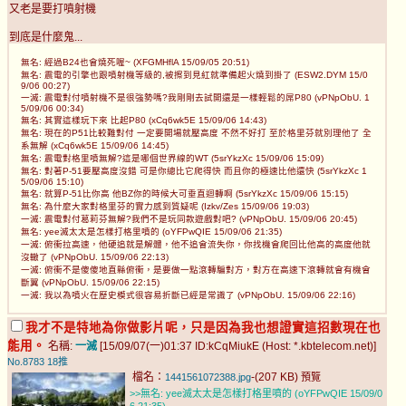
又老是要打噴射機
到底是什麼鬼...
無名: 經過B24也會燒死喔~ (XFGMHflA 15/09/05 20:51)
無名: 震電的引擎也跟噴射機等級的,被擦到見紅就準備起火燒到掛了 (ESW2.DYM 15/0
9/06 00:27)
一滅: 震電對付噴射機不是很強勢嗎?我剛剛去試開還是一樣輕鬆的屌P80 (vPNpObU. 1
5/09/06 00:34)
無名: 其實這樣玩下來 比起P80 (xCq6wk5E 15/09/06 14:43)
無名: 現在的P51比較難對付 一定要開場就壓高度 不然不好打 至於格里芬就別理他了 全
系無解 (xCq6wk5E 15/09/06 14:45)
無名: 震電對格里噴無解?這是哪個世界線的WT (5srYkzXc 15/09/06 15:09)
無名: 對著P-51要壓高度沒錯 可是你總比它爬得快 而且你的極速比他還快 (5srYkzXc 1
5/09/06 15:10)
無名: 就算P-51比你高 他BZ你的時候大可垂直迴轉啊 (5srYkzXc 15/09/06 15:15)
無名: 為什麼大家對格里芬的實力感到質疑呢 (Izkv/Zes 15/09/06 19:03)
一滅: 震電對付葛莉芬無解?我們不是玩同款遊戲對吧? (vPNpObU. 15/09/06 20:45)
無名: yee滅太太是怎樣打格里噴的 (oYFPwQIE 15/09/06 21:35)
一滅: 俯衝拉高速，他硬追就是解體，他不追會流失你，你找機會爬回比他高的高度他就
沒轍了 (vPNpObU. 15/09/06 22:13)
一滅: 俯衝不是傻傻地直縣俯衝，是要做一點滾轉騙對方，對方在高速下滾轉就會有機會
斷翼 (vPNpObU. 15/09/06 22:15)
一滅: 我以為噴火在歷史模式很容易折斷已經是常識了 (vPNpObU. 15/09/06 22:16)
我才不是特地為你做影片呢，只是因為我也想證實這招數現在也
能用。
名稱:
一滅
[15/09/07(一)01:37 ID:kCqMiukE (Host: *.kbtelecom.net)]
No.8783
18推
檔名：
-(207 KB)
1441561072388.jpg
預覽
>>無名: yee滅太太是怎樣打格里噴的 (oYFPwQIE 15/09/0
6 21:35)