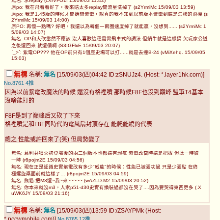
無名: 求replay (cXrVFO1I 15/09/03 11:42)
原po: 我在飛看看好了，後來賠太多replay開流星洗掉了 (s2YrmiMc 15/09/03 13:59)
原po: 我是1.45版的時候才開始開紫電，說真的我不知到以前版本紫電到底是怎樣的飛機 (s
2YrmiMc 15/09/03 14:00)
原PO: 再慢一點嗎? 好吧，我還以為轉個一兩圈速度掉了就能贏，沒想到...... (s2YrmiMc 1
5/09/03 14:07)
無名: OP和大砍當然不應該 沒人喜歡這種雲霄飛車式的調法 但蝸牛就是這樣搞 欠玩家公道
之後還回來 就還債啊 (S3IGFlxE 15/09/03 20:07)
ˊ_>ˋ: 紫電OP??? 他在OP前只有1個歷史場可以打......就是去撞B-24 (vMiXehq. 15/09/05
15:03)
無標
名稱:
無名
[15/09/03(四)04:42 ID:zSNUJz4. (Host: *.layer1hk.com)]
No.8761
4推
因為以前紫電改魔法的時候 還沒有格裡噴 那時候F8F也沒到巔峰 盟軍T4基本
沒啥能打的
F8F是到了巔峰后又砍了下來
格裡噴是和F8F同時代的電風扇封頂存在 能爬能繞的代表
總之 性能或許回來了(笑) 但局勢變了
無名: 葛利芬噴火初登場後的兩三個版本也都還有瑕疵 紫電改當時還是把拔 但此一時彼
一時 (r8pojm2E 15/09/03 04:56)
無名: 現在正是認識史實紫電改有多少"威能"的時候：性能已被灌功過 只是少灌點 在終
極螺旋槳面前就這樣了… (r8pojm2E 15/09/03 04:59)
無名: 熊貓:把M3還~我~來~~~~~ (wAZLD.M2 15/09/03 20:52)
無名: 你本來就沒m3，人家p51-d30史實有換裝過都沒在哭了....因為要哭得東西更多 (.X
uWK6JY 15/09/03 21:16)
無標
名稱:
無名
[15/09/03(四)13:59 ID:/ZSAYPMk (Host:
*.pccwmobile.com)]
No.8765
12推