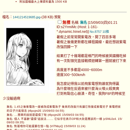
附加圖檔最大上傳資料量為 1500 KB
檔名：
-(38 KB)
1441214519685.jpg
預覽
無標
名稱:
無名
[15/09/03(四)01:21
ID:s2YrmiMc (Host: 1-161-
*.dynamic.hinet.net)]
No.8757
10推
暑假之前常常開紫電改，開了四百多場
暑假之後幾更新都在練祖國線，最近想說紫電
改強回歸一下
結果打了十幾場都是格鬥的時候被英國機吃掉
有一次對頭完直接戰襟迴轉第一圈就被打下來
高度差不多都是4000~6000m
速度300~500km/h
我怎麼記得我以前飛紫電想狗誰就狗得贏
為什麼現在反過來被什麼海火噴火殺爽爽
打到有點信心崩潰，奇怪，我狗F8F的時候至
少沒輸過啊
無名: 1.45之後紫電改一度被改成紫電孫子 後來的改版只有讓它恢復成紫電兒子 紫電把拔
的日子只能懷念 (r8pojm2E 15/09/03 04:55)
無名: ....簡單的說就是還債了啦 (r8pojm2E 15/09/03 04:55)
無名: 個人 不喜歡"還債"這說法........ 它似乎在表示OP和大砍是應該的一樣 (zSNUJz4. 15/
09/03 09:35)
無名: 對葛噴你可能還要在慢一點 (ViTNlzyQ 15/09/03 11:24)