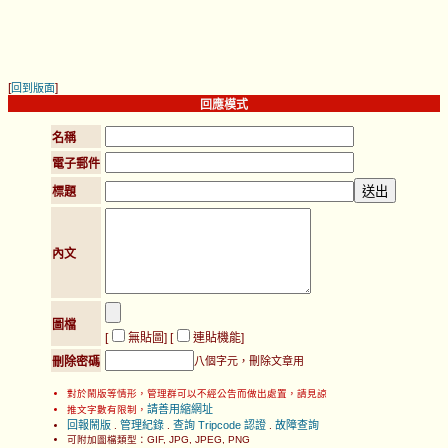
[
]
回到版面
回應模式
名稱
電子郵件
標題
內文
圖檔
[
無貼圖
] [
連貼機能
]
刪除密碼
八個字元，刪除文章用
對於鬧版等情形，管理群可以不經公告而做出處置，請見諒
請善用縮網址
推文字數有限制，
回報鬧版
管理紀錄
查詢 Tripcode 認證
故障查詢
.
.
.
可附加圖檔類型：GIF, JPG, JPEG, PNG