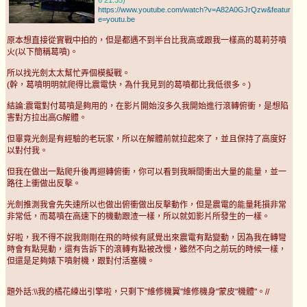
https://www.youtube.com/watch?v=A82A0GJrQzw&featur
e=youtu.be
原本想直接從實戰中拍的，但是都遇不到半台比我高或跟我一樣高的葛莉芬噴
火(以下簡稱葛噴)。
所以找光劍太太幫忙弄個模擬戰。
(幹，葛噴明明就爬得比震電快，為什我見到的葛噴都比我低很多。)
結論:震電對付葛噴是夠用的，在影片開始沒多久我開始進行滾轉俯衝，是想陷
害對方拉出高G解體。
但畢竟光劍是有經驗的老玩家，所以在解體前就拉起來了，並且保持了高度好
以對付我。
但我在做出一點爬升後再迴轉俯衝，你可以看到我瞬間衝出大量的能量，並一
路往上衝做出反擊。
光劍推測我會先失速所以也做出俯衝做出反擊動作，但是震電的能量耗損非常
非常低，而葛噴在高速下的機動跟渣一樣，所以就如影片所發生的一樣。
好啦，我不得不說我剛剛在飛的時候有感覺出來震電有點變動，因為我在轉彎
時會有點晃動，還有告訴下的滾轉有點被改慢，雖然不向之前玩的時候一樣，
但還是足夠婊下噴射機，跟對付活塞機。
題外話:\\我的橘花練出引擎啦，只剩下"維修機翼"維修機身"蒙皮"機體"。//