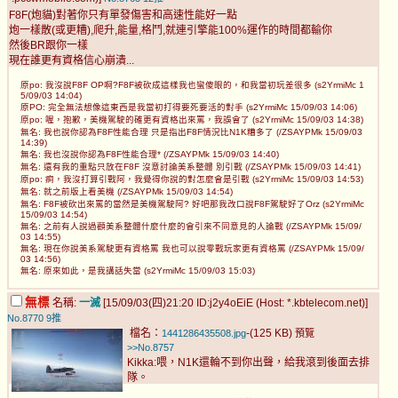
F8F(炮貓)對著你只有單發傷害和高速性能好一點
炮一樣散(或更糟),爬升,能量,格鬥,就連引擎能100%運作的時間都輸你
然後BR跟你一樣
現在誰更有資格信心崩潰...
原po: 我沒說F8F OP啊?F8F被砍成這樣我也蠻傻眼的，和我當初玩差很多 (s2YrmiMc 1
5/09/03 14:04)
原PO: 完全無法想像這東西是我當初打得要死要活的對手 (s2YrmiMc 15/09/03 14:06)
原po: 喔，抱歉，美機駕駛的確更有資格出來罵，我誤會了 (s2YrmiMc 15/09/03 14:38)
無名: 我也說你認為F8F性能合理 只是指出F8F情況比N1K糟多了 (/ZSAYPMk 15/09/03
14:39)
無名: 我也沒說你認為F8F性能合理* (/ZSAYPMk 15/09/03 14:40)
無名: 還有我的重點只放在F8F 沒意討論美系整體 別引戰 (/ZSAYPMk 15/09/03 14:41)
原po: 痾，我沒打算引戰阿，我覺得你說的對怎麼會是引戰 (s2YrmiMc 15/09/03 14:53)
無名: 就之前版上看美機 (/ZSAYPMk 15/09/03 14:54)
無名: F8F被砍出來罵的當然是美機駕駛阿? 好吧那我改口說F8F駕駛好了Orz (s2YrmiMc
15/09/03 14:54)
無名: 之前有人說過顴美系整體什麼什麼的會引來不同意見的人論戰 (/ZSAYPMk 15/09/
03 14:55)
無名: 現在你說美系駕駛更有資格罵 我也可以說零戰玩家更有資格罵 (/ZSAYPMk 15/09/
03 14:56)
無名: 原來如此，是我講話失當 (s2YrmiMc 15/09/03 15:03)
無標
名稱:
一滅
[15/09/03(四)21:20 ID:j2y4oEiE (Host: *.kbtelecom.net)]
No.8770
9推
檔名：
-(125 KB)
1441286435508.jpg
預覽
>>No.8757
Kikka:喂，N1K還輪不到你出聲，給我滾到後面去排
隊。