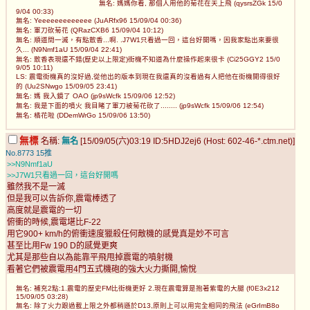
無名: 媽媽你看, 那個人用他的菊花在天上飛 (qysrsZGk 15/0
9/04 00:33)
無名: Yeeeeeeeeeeeee (JuARfx96 15/09/04 00:36)
無名: 軍刀砍菊花 (QRazCXB6 15/09/04 10:12)
無名: 順道問一滅，有點散香...啊. .J7W1只看過一回，這台好開嗎，因我家點出來要很
久... (N9Nmf1aU 15/09/04 22:41)
無名: 散香表現還不錯(歷史以上限定)街機不知道為什麼操作起來很卡 (Ci25GGY2 15/0
9/05 10:11)
LS: 震電街機真的沒好過,從他出的版本到現在我還真的沒看過有人把他在街機開得很好
的 (Uu2SNwgo 15/09/05 23:41)
無名: 媽 我入鏡了 OAO (jp9sWcfk 15/09/06 12:52)
無名: 我是下面的噴火 我目睹了軍刀被菊花砍了........ (jp9sWcfk 15/09/06 12:54)
無名: 橘花啦 (DDemWrGo 15/09/06 13:50)
無標
名稱:
無名
[15/09/05(六)03:19 ID:5HDJ2ej6 (Host: 602-46-*.ctm.net)]
No.8773
15推
>>N9Nmf1aU
>>J7W1只看過一回，這台好開嗎
雖然我不是一滅
但是我可以告訴你,震電棒透了
高度就是震電的一切
俯衝的時候,震電堪比F-22
用它900+ km/h的俯衝速度獵殺任何敵機的感覺真是妙不可言
甚至比用Fw 190 D的感覺更爽
尤其是那些自以為能靠平飛甩掉震電的噴射機
看著它們被震電用4門五式機砲的強大火力撕開,愉悅
無名: 補充2點:1.震電的歷史FM比街機更好 2.現在震電算是抱著紫電的大腿 (f0E3x212
15/09/05 03:28)
無名: 除了火力跟過載上限之外都稍遜於D13,原則上可以用完全相同的飛法 (eGrImB8o