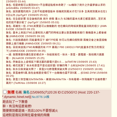
15/09/05 03:44)
無名: 但是俯衝可以衝到900+不自爆這點根本奇葩了，bz機除了爬升之外最夢寐以求的
(eGrImB8o 15/09/05 03:47)
無名: 說到震電的爬升 之前不知道哪個版本 街機爬到萬米才花7分多 全真爬到萬米也在1
0分以內 (/rpiTg4Y 15/09/05 05:02)
無名: 完全超史實 完全破格的爽 爬升 俯衝 重火力 BZ機的基本元素它都是滿的...至於其
他的就不要計較了 (/rpiTg4Y 15/09/05 05:03)
無名: 再補充一些 J7W1其實是可以做機動的 他在轉向的時候其實能量消耗的很少 (AWh
ErODE 15/09/05 09:15)
無名: 基本上來說J7W1主要和別人纏鬥的時候主要以垂直機動來進行 敵機基本上都會被
騙 (AWhErODE 15/09/05 09:18)
無名: 只說我遇過的 同能量情況下 被F7F咬尾 你可以先轉向假對頭 兩機交會之後直接機
頭朝上進行機動 (AWhErODE 15/09/05 09:21)
無名: 目前來說我J7W1有轉贏的有 F7F 暴風2 F80 190D13 F8F(能量多於對方的情況
下) (AWhErODE 15/09/05 09:35)
一滅: 我簡單跟你講在歷史模式中，你給我菊花，秋水，景雲，震電選，我他媽只選震
電。 (fiLhsKO6 15/09/05 15:25)
無名: 然後這台上虐噴氣下爆活塞的震電只是6.0.... (wTkfl7/M 15/09/05 15:43)
無名: 橘花就算了 秋水和景雲不是也挺好贏/ 好賺的嗎？ (UB3j3H2M 15/09/05 17:41)
無名: 秋水分房突破天際了，景雲(V3)修理費突破天際 (Ci25GGY2 15/09/05 18:08)
無名: 景雲維修5萬,我包金帳歷史場打下一台敵機也還不到5萬 ... (ESW2.DYM 15/09/06
00:25)
無名: 景雲三架空機32k/50k/58k，練滿38k/60k/70k，你有看哪一架飛機刷下去維修費7
萬的? (7iofKHzo 15/09/06 10:27)
無標
名稱:
無名
[15/09/05(六)20:26 ID:Ci25GGY2 (Host: 220-137-
*.dynamic.hinet.net)]
No.8776
14推
跑去玩了一下散香
幹，有沒有這麼易燃!
隨便擦到都是燒，而且100%不要想滅火
這絕對是我玩到現在最會燒的飛機