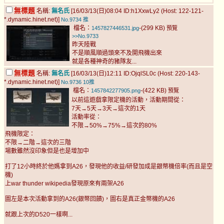
無標題
名稱:
無名氏
[16/03/13(日)08:04 ID:h1XxwLy2 (Host: 122-121-
*.dynamic.hinet.net)]
No.9734
推
檔名：
-(299 KB)
1457827446531.jpg
預覽
>>No.9733
昨天陸戰
不是順風順過頭來不及開飛機出來
就是各種神奇的豬隊友...
無標題
名稱:
無名氏
[16/03/13(日)12:11 ID:OjqlSL0c (Host: 220-143-
*.dynamic.hinet.net)]
No.9736
10推
檔名：
-(422 KB)
1457842277905.png
預覽
以前這遊戲拿限定機的活動，活動期間從：
7天→5天→3天→這次的1天
活動率從：
不限→50%→75%→這次的80%
飛機限定：
不限→二階→這次的三階
場數雖然沒印象但是也是增加中
打了12小時終於他媽拿到A26，發現他的收益/研發加成是銀幣機倍率(而且是空
機)
上war thunder wikipedia發現原來有兩架A26
圖左是本次活動拿到的A26(銀幣回饋)，圖右是真正金幣機的A26
就跟上次的D520一樣啊...