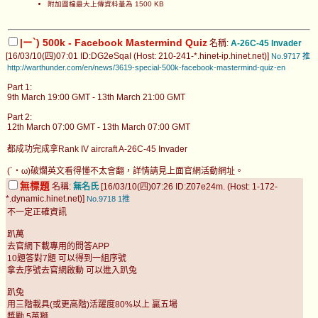
附加圖檔最大上傳資料量為 1500 KB
|ー`) 500k - Facebook Mastermind Quiz
名稱:
A-26C-45 Invader
[16/03/10(四)07:01 ID:DG2eSqaI (Host: 210-241-*.hinet-ip.hinet.net)]
No.9717
推
http://warthunder.com/en/news/3619-special-500k-facebook-mastermind-quiz-en
Part 1:
9th March 19:00 GMT - 13th March 21:00 GMT
Part 2:
12th March 07:00 GMT - 13th March 07:00 GMT
都成功完成拿Rank IV aircraft A-26C-45 Invader
(´・ω)破爛英文看得懂不太會翻，詳情請見上面官網活動網址。
無標題
名稱:
無名氏
[16/03/10(四)07:26 ID:Z07e24m. (Host: 1-172-
*.dynamic.hinet.net)]
No.9718
1推
不一定正確資訊
趴萬
去官網下載專用的問答APP
10題答對7題 可以得到一組序號
拿去序號去官網啟動 可以進入趴兔
趴兔
用三階載具(或更高階)活躍度80%以上 贏五場
獎勵 5萬獅