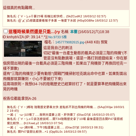
這個真的有點難啊...
無名氏: (ﾟ∀。)｡o０要25場 街機比較快吧... (SkZCudK2 16/03/12 02:57)
無名氏: (╬ﾟдﾟ)凸想贏還要看猴子多寡 一堆愛下水餃 (HSqGGBfw 16/03/12 12:57)
這種時候果然還是只能...(ry
名稱:
本徹
[16/03/12(六)18:38
ID:knhybVZA (IP: 39.14.*.*)]
No.9733
5推
檔名：
-(448 KB)
1457779082615.jpg
預覽
這是我自己的刷法
切記"最後一台產生動態的載具必須是三階的飛機"(不
管是沒有點數跳場，還是一路打到遊戲結束，你在那
個房間出現的最後一台載具必須是三階飛機，如果出了飛機掛了再換回坦克一
樣不算數)
還有"三階的飛機至少要有動態"(開戰鬥機掃射坦克跳出命中也算。如果對面出
飛機那就算賺到，小心不要被打下來)
這兩項原則，我想t34-76的陸戰歷史已經算好打了，就是要算準把飛機開出來
晃的時機
祝各位都能拿到A-26
無名氏: (ﾟ∀。)媽啦 陸戰歷史節奏太快 差點抓不到出飛機的時機.... (SAqOXIjw 16/03/1
2 19:45)
一滅: (｀･ω･)10場了.....我明天還要上班，肝快爆了 (GIacD7jE 16/03/13 05:07)
無名氏: (ﾟ∀。)｡o０該怎麼說呢....開T34陸戰歷史拿了10場 最後還是回去開P47耍廚感
覺比較快.... (h1XxwLy2 16/03/13 07:54)
一滅: (｀･ω･)剩6場....下午3點還要上班..... (GIacD7jE 16/03/13 08:31)
無名氏: 開P47耍廚比較快...+1 (OjqlSL0c 16/03/13 09:57)