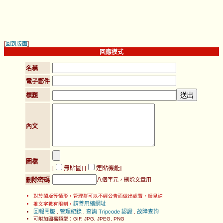
[
]
回到版面
回應模式
名稱
電子郵件
標題
內文
圖檔
[
無貼圖
] [
連貼機能
]
刪除密碼
八個字元，刪除文章用
對於鬧版等情形，管理群可以不經公告而做出處置，請見諒
請善用縮網址
推文字數有限制，
回報鬧版
管理紀錄
查詢 Tripcode 認證
故障查詢
.
.
.
可附加圖檔類型：GIF, JPG, JPEG, PNG