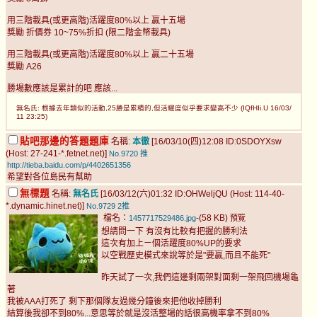
用三階載具(或更高階)活躍度80%以上 贏十五場
獎勵 折價券 10~75%折扣 (限二階金幣載具)
用三階載具(或更高階)活躍度80%以上 贏二十五場
獎勵 A26
勝場數應該是累計的吧 應該...
無名氏: 根據去年類似的活動,25勝是累積的,但活耀度似乎要求變高不少 (IQfHIi.U 16/03/
11 23:25)
貼吧那邊的答題題庫
名稱:
本徹
[16/03/10(四)12:08 ID:0SDOYXsw
(Host: 27-241-*.fetnet.net)]
No.9720
推
http://tieba.baidu.com/p/4402651356
希望對各位島民有幫助
無標題
名稱:
無名氏
[16/03/12(六)01:32 ID:OHWeljQU (Host: 114-40-
*.dynamic.hinet.net)]
No.9729
2推
檔名：
-(58 KB)
1457717529486.jpg
預覽
想請問一下 有沒有比較有把握的勝利法
這次有加上ㄧ個活躍度80%UP的要求
以空戰歷史模式來說等於是"要贏,而且不能死"
昨天試了一次,我們這邊剩兩架對面剩一架飛回機場龜
著
我被AAA打死了 剩下那個隊友過幾分鐘後來把他收掉勝利
結算後我卻不到80%...意思等於就是沒活整場的話很高機率拿不到80%