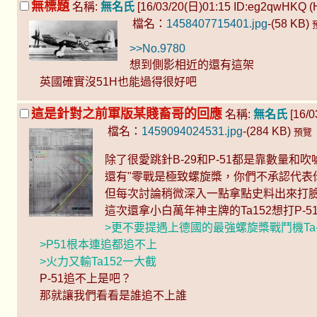
無標題
名稱:
無名氏
[16/03/20(日)01:15 ID:eg2qwHKQ (Ho
檔名：
1458407715401.jpg
-(58 KB)
>>No.9780
想到側影相近的還有這架
英國確實沒51H也能過得很好吧
這是針對之前軍版某賤畜哥的回應
名稱:
無名氏
[16/0
檔名：
1459094024531.jpg
-(284 KB)
預覽
除了很愛跳針B-29和P-51都是靠數量和吹
還有"零戰是極致螺旋槳，你們不承認代表
但每次討論稍微深入一點拿點史料出來打
這次還拿小白萬年神主牌的Ta152想打P-5
>更不要提遇上德國的最強螺旋槳戰鬥機Ta-
>P51根本連追都追不上
>火力又輸Ta152一大截
P-51追不上是吧？
那就讓我們看看是誰追不上誰