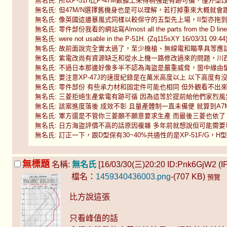
無名氏: 所以P-51H比P-47M數據上來得稍強是有跡可循，僅外型改過的XP-
無名氏: 但47M/N選擇舊機身也是可以理解，若打掉重來大概就會跟51H一樣來
無名氏: 像英國這邊暴風式同樣以較保守的五型先上場，II型亦拖到戰後去了 (Z
無名氏: 零件部份我看的網站寫Almost all the parts from the D line (
無名氏: were not usable in the P-51H. (Zq115sXY 16/03/31 09:44
無名氏: 故前面說完全實太過了，至少機槍、無線電和瞄準具等應該類同。 (Zq
無名氏: 紫電改尚有資源缺乏和從水上機一路修改過來的問題，川西初始似乎
無名氏: 不過日本那邊好像多半不認為海盜是嚴重威脅，箇中緣由蠻令人好奇。 (
無名氏: 要注意XP-47J的速度紀錄是在萬米高度以上 以下高度有沒有比P-51H
無名氏: 零件部份 有些承力材和固定件可能也相同 但外觀看不出來 垂尾原本通
無名氏: 三菱拒絕生產紫電有跡可循 因為這等於提前給他們家烈風判死 (tnDq
無名氏: 該案進度落後 成效不彰 且量產體制一直未備便 就算到A7M2時起死回
無名氏: 軍方還是不管你三菱願不願意要求生產 而最後三菱也依了：所有小廠
無名氏: 日方海盜評價不高的話原因複雜 多年前就想說但可能需要專文分析一
無名氏: 訂正一下，跟D型保有30~40%共通性的是XP-51F/G，H型定型後和
無標題
名稱:
無名氏
[16/03/30(三)20:20 ID:Pnk6GjW2 (IP:
檔名：
1459340436003.png
-(707 KB)
預覽
比方說這張
只看峰值的話