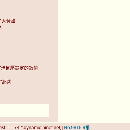
領先大黃蜂
勢
61"進氣壓設定的數值
"起跳
t: 1-174-*.dynamic.hinet.net)]
No.9818
9推