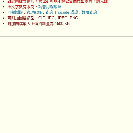
對於鬧版等情形，管理群可以不經公告而做出處置，請見諒
推文字數有限制，
請善用縮網址
回報鬧版
.
管理紀錄
.
查詢 Tripcode 認證
.
故障查詢
可附加圖檔類型：GIF, JPG, JPEG, PNG
附加圖檔最大上傳資料量為 1500 KB