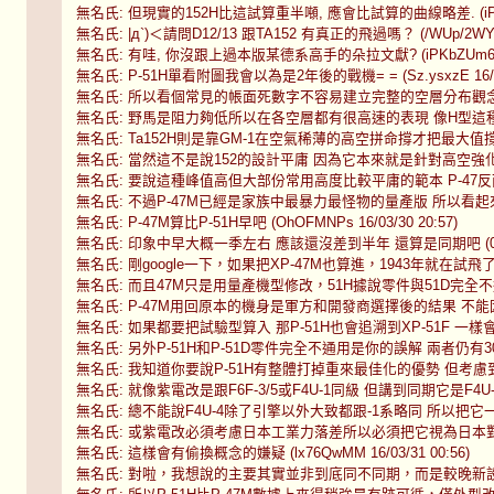
無名氏: 但現實的152H比這試算重半噸, 應會比試算的曲線略差. (iPKbZUm
無名氏: |д`)＜請問D12/13 跟TA152 有真正的飛過嗎？ (/WUp/2WY 16
無名氏: 有哇, 你沒跟上過本版某德系高手的朵拉文獻? (iPKbZUm6 16/0
無名氏: P-51H單看附圖我會以為是2年後的戰機= = (Sz.ysxzE 16/03/
無名氏: 所以看個常見的帳面死數字不容易建立完整的空層分布觀念 看圖表就可以
無名氏: 野馬是阻力夠低所以在各空層都有很高速的表現 像H型這種又減輕又
無名氏: Ta152H則是靠GM-1在空氣稀薄的高空拼命撐才把最大值撐很高 
無名氏: 當然這不是說152的設計平庸 因為它本來就是針對高空強化的 怨不得
無名氏: 要說這種峰值高但大部份常用高度比較平庸的範本 P-47反而比較適合 (
無名氏: 不過P-47M已經是家族中最暴力最怪物的量產版 所以看起來好像也沒多
無名氏: P-47M算比P-51H早吧 (OhOFMNPs 16/03/30 20:57)
無名氏: 印象中早大概一季左右 應該還沒差到半年 還算是同期吧 (098m.bm
無名氏: 剛google一下，如果把XP-47M也算進，1943年就在試飛了的樣子 
無名氏: 而且47M只是用量產機型修改，51H據說零件與51D完全不通用，可
無名氏: P-47M用回原本的機身是軍方和開發商選擇後的結果 不能因此把它視為
無名氏: 如果都要把試驗型算入 那P-51H也會追溯到XP-51F 一樣會提早 (l
無名氏: 另外P-51H和P-51D零件完全不通用是你的誤解 兩者仍有30~40
無名氏: 我知道你要說P-51H有整體打掉重來最佳化的優勢 但考慮到登場時間
無名氏: 就像紫電改是跟F6F-3/5或F4U-1同級 但講到同期它是F4U-4這一梯 
無名氏: 總不能說F4U-4除了引擎以外大致都跟-1系略同 所以把它一路拉前算到
無名氏: 或紫電改必須考慮日本工業力落差所以必須把它視為日本對F6F的回應
無名氏: 這樣會有偷換概念的嫌疑 (lx76QwMM 16/03/31 00:56)
無名氏: 對啦，我想說的主要其實並非到底同不同期，而是較晚新設計的性能優勢 