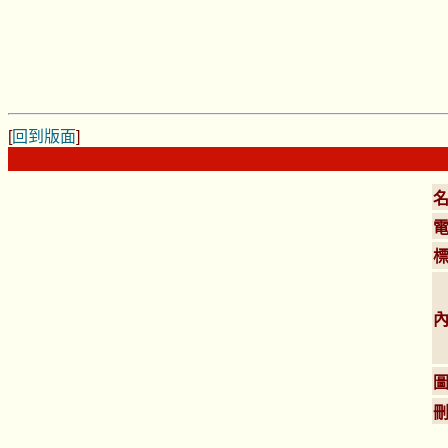
[
回到版面
]