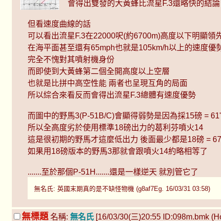
會得出雙發的大黃蜂比流星F.3還略快的結論
但看速度曲線的話
可以看出流星F.3在22000呎(約6700m)高度以下明顯
在海平面甚至還有65mph也就是105km/h以上的速度優
完全不愧對其噴射機身份
而即使到大黃蜂第二個全開高度以上空層
也就是比拼中高空性能 兩者也呈現互角的局面
所以綜合來看反而會得出流星F.3總體有速度優勢
而圖中的野馬3(P-51B/C)會顯得弱勢是因為採15磅 = 
所以全高度劣於使用標準18磅出力的葛利芬噴火14
這是很初期的野馬才這麼低出力 後面最少都是18磅 = 67
如果用18磅版本的野馬3那就會跟噴火14約略相等了
.......至於那個P-51H.......還是一樣逆天 就別管它了
無名氏: 英國末期真的是不缺怪物機 (g8af7Eg. 16/03/31 03:58)
無標題
名稱:
無名氏
[16/03/30(三)20:55 ID:098m.bmk (Hos