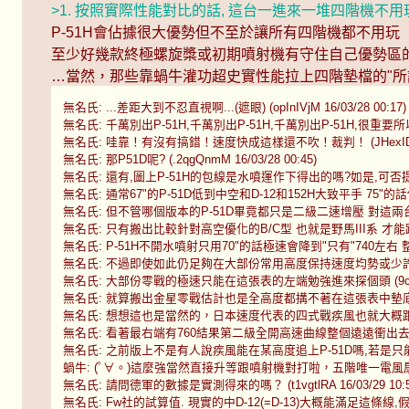
>1. 按照實際性能對比的話, 這台一進來一堆四階機不用
P-51H會佔據很大優勢但不至於讓所有四階機都不用玩
至少好幾款終極螺旋槳或初期噴射機有守住自己優勢區的
…當然，那些靠蝸牛灌功超史實性能拉上四階墊檔的"所
無名氏: ...差距大到不忍直視啊...(遮眼) (opInIVjM 16/03/28 00:17)
無名氏: 千萬別出P-51H,千萬別出P-51H,千萬別出P-51H,很重要所以說了三
無名氏: 哇靠！有沒有搞錯！速度快成這樣還不吹！裁判！ (JHexIDF. 16/
無名氏: 那P51D呢? (.2qgQnmM 16/03/28 00:45)
無名氏: 還有,圖上P-51H的包線是水噴運作下得出的嗎?如是,可否提供沒水噴的
無名氏: 通常67"的P-51D低到中空和D-12和152H大致平手 75"的話低空會小
無名氏: 但不管哪個版本的P-51D畢竟都只是二級二速增壓 對這兩台高空都是輸 
無名氏: 只有搬出比較針對高空優化的B/C型 也就是野馬III系 才能跟這兩款
無名氏: P-51H不開水噴射只用70"的話極速會降到"只有"740左右 整條線往左跑
無名氏: 不過即使如此仍足夠在大部份常用高度保持速度均勢或少許優勢 而爬
無名氏: 大部份零戰的極速只能在這張表的左端勉強進來探個頭 (9cqooWH2
無名氏: 就算搬出金星零戰估計也是全高度都搆不著在這張表中墊底的A-8 (9c
無名氏: 想想這也是當然的，日本速度代表的四式戰疾風也就大概跟這張圖中的A
無名氏: 看著最右端有760結果第二級全開高速曲線整個遠遠衝出去的P-51
無名氏: 之前版上不是有人說疾風能在某高度追上P-51D嗎,若是只能達到A8/
蝸牛: (ﾟ∀。)這麼強當然直接升等跟噴射機對打啦，五階唯一電風扇，美國才
無名氏: 請問德軍的數據是實測得來的嗎？ (t1vgtlRA 16/03/29 10:5
無名氏: Fw社的試算值. 現實的中D-12(=D-13)大概能滿足這條線,假如後