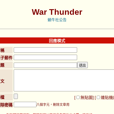
War Thunder
蝸牛社公告
回應模式
名稱
電子郵件
標題
內文
圖檔
[
無貼圖
] [
連貼機
八個字元，刪除文章用
刪除密碼