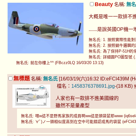
Beauty
名稱:
無名
大概是唯一一款排不
.......是說英國O
無名氏: 1. 按照實際性能對比的
無名氏: 2. 按照蝸牛邏輯的
無名氏: 為了保持P-51H的名譽
無名氏: 詳細圓PO圖型號 (.reZG
無名氏: 就在你樓上^^ (FBczz0LQ 16/03/20 13:13)
無標題
名稱:
無名氏
[16/03/19(六)16:32 ID:eFCl439M (Hos
檔名：
1458376378691.jpg
-(18 KB)
人家也有一款排不進美國線的
雖然不是量產型
無名氏: 喂w這不是野馬家族的成員啊ww這是頭袋鼠耶www (iq6sel4s 16
無名氏: ∀ﾟ)ノ一頭相似度高到在空中可能錯認成馬的袋鼠 (eFCl439M 16