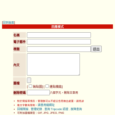
[
]
回到版面
回應模式
名稱
電子郵件
標題
內文
圖檔
[
無貼圖
] [
連貼機能
]
刪除密碼
八個字元，刪除文章用
對於鬧版等情形，管理群可以不經公告而做出處置，請見諒
請善用縮網址
推文字數有限制，
回報鬧版
管理紀錄
查詢 Tripcode 認證
故障查詢
.
.
.
可附加圖檔類型：GIF, JPG, JPEG, PNG