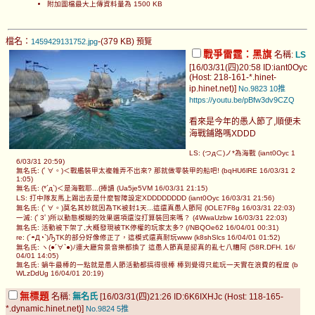
附加圖檔最大上傳資料量為 1500 KB
檔名：
-(379 KB)
1459429131752.jpg
預覽
戰爭雷霆：黑旗
名稱:
LS
[16/03/31(四)20:58 ID:iant0Oyc
(Host: 218-161-*.hinet-
ip.hinet.net)]
No.9823
10推
https://youtu.be/pBfw3dv9CZQ
看來是今年的愚人節了,順便未
海戰鋪路嗎XDDD
LS: (つд⊂)ノ*為海戰 (iant0Oyc 1
6/03/31 20:59)
無名氏: (ﾟ∀。)＜戰艦裝甲太複雜弄不出來? 那就做零裝甲的船吧! (bqHU6lRE 16/03/31 2
1:05)
無名氏: (*´д`)＜是海戰耶...(捧讀 (Ua5je5VM 16/03/31 21:15)
LS: 打中隊友馬上踢出去是什麼智障設定XDDDDDDDD (iant0Oyc 16/03/31 21:56)
無名氏: (ﾟ∀。)莫名其妙就因為TK被封1天...這還真愚人節阿 (lOLE7F8g 16/03/31 22:03)
一滅: (ﾟ3ﾟ)所以動態模糊的效果選項還沒打算裝回來嗎？ (4WwaUzbw 16/03/31 22:03)
無名氏: 活動被下架了,大概發現被TK停權的玩家太多? (/NBQOe62 16/04/01 00:31)
re: (´◓Д◔`)ԠTK的部分好像修正了，這模式還真耐玩www (k8shSlcs 16/04/01 01:52)
無名氏: ヽ(●´∀`●)ﾉ連大廳背景音樂都換了 這愚人節真是認真的亂七八糟阿 (58R.DFH. 16/
04/01 14:05)
無名氏: 蝸牛最棒的一點就是愚人節活動都搞得很棒 棒到覺得只能玩一天實在浪費的程度 (b
WLzDdUg 16/04/01 20:19)
無標題
名稱:
無名氏
[16/03/31(四)21:26 ID:6K6IXHJc (Host: 118-165-
*.dynamic.hinet.net)]
No.9824
5推