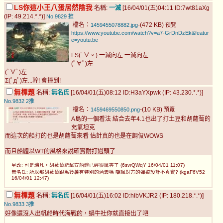
LS你這小王八蛋居然陰我
名稱:
一滅
[16/04/01(五)04:11 ID:7wt81aXg
(IP: 49.214.*.*)]
No.9829
推
檔名：
-(472 KB)
1459455078882.jpg
預覽
https://www.youtube.com/watch?v=a7-GrDnDzEk&featur
e=youtu.be
LS(ﾟ∀。):一滅向左 一滅向左
(ﾟ∀ﾟ)左
(ﾟ∀ﾟ)左
Σ(ﾟдﾟ)左...幹! 會撞到!
無標題
名稱:
無名氏
[16/04/01(五)08:12 ID:H3aYXpwk (IP: 43.230.*.*)]
No.9832
2推
檔名：
-(10 KB)
1459469550850.png
預覽
A島的一個看法 結合去年4.1也出了打土豆和胡蘿蔔的
充氣坦克
而這次的船打的也是胡蘿蔔來看 估計真的也是在調侃WOWS
而且船體以WT的風格來說確實耐打過頭了
星改: 可是瑞凡，胡蘿蔔能擊穿船體已經很厲害了 (6svrQWqY 16/04/01 11:07)
無名氏: 所以那胡蘿蔔跟馬鈴薯有特別的涵義嗎 嘲諷對方的彈道設計不真實? (kgaF6V52
16/04/01 12:47)
無標題
名稱:
無名氏
[16/04/01(五)16:02 ID:hibVKJR2 (IP: 180.218.*.*)]
No.9833
3推
好像還沒人出帆船時代海戰的，蝸牛社你就直接出了吧