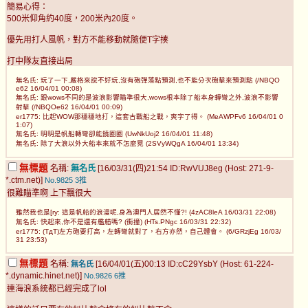
簡易心得：
500米仰角約40度，200米內20度。
優先用打人風帆，對方不能移動就隨便T字揍
打中隊友直接出局
無名氏: 玩了一下,嚴格來說不好玩,沒有砲彈落點預測,也不能分次砲擊來預測點 (/NBQO
e62 16/04/01 00:08)
無名氏: 跟wows不同的是波浪影響瞄準很大,wows根本除了船本身轉彎之外,波浪不影響
射擊 (/NBQOe62 16/04/01 00:09)
er1775: 比起WOW那穩穩地打，這套古戰船之戰，爽字了得。 (MeAWPFv6 16/04/01 0
1:07)
無名氏: 明明是帆船轉彎卻能饒圈圈 (UwNkUoj2 16/04/01 11:48)
無名氏: 除了大浪以外大船本來就不怎麼晃 (2SVyWQgA 16/04/01 13:34)
無標題
名稱:
無名氏
[16/03/31(四)21:54 ID:RwVUJ8eg (Host: 271-9-
*.ctm.net)]
No.9825
3推
很難瞄準啊 上下飄很大
雖然我也是[ry: 這是帆船的浪漫呢,身為澳門人居然不懂?! (4zAC8leA 16/03/31 22:08)
無名氏: 快起來,你不是還有艦艏嗎? (衝撞) (HTs.PNgc 16/03/31 22:32)
er1775: (TдT)左方砲要打高，左轉彎就對了，右方亦然，自己體會。 (6/GRzjEg 16/03/
31 23:53)
無標題
名稱:
[16/04/01(五)00:13 ID:cC29YsbY (Host: 61-224-
無名氏
*.dynamic.hinet.net)]
No.9826
6推
連海浪系統都已經完成了lol