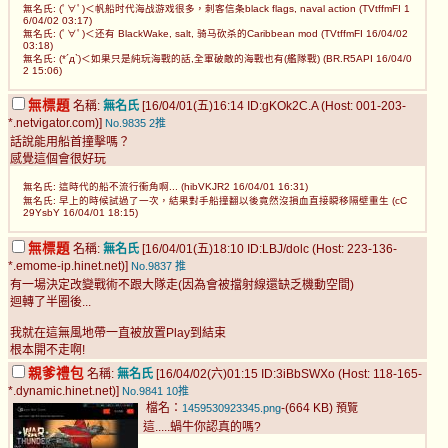
無名氏: (ﾟ∀ﾟ)＜帆船时代海战游戏很多，刺客信条black flags, naval action (TVtffmFI 1
6/04/02 03:17)
無名氏: (ﾟ∀ﾟ)＜还有 BlackWake, salt, 骑马砍杀的Caribbean mod (TVtffmFI 16/04/02
03:18)
無名氏: (*´д`)＜如果只是純玩海戰的話,全軍破敵的海戰也有(艦隊戰) (BR.R5API 16/04/0
2 15:06)
無標題
名稱:
無名氏
[16/04/01(五)16:14 ID:gKOk2C.A (Host: 001-203-
*.netvigator.com)]
No.9835
2推
話說能用船首撞擊嗎？
感覺這個會很好玩
無名氏: 這時代的船不流行衝角啊... (hibVKJR2 16/04/01 16:31)
無名氏: 早上的時候試過了一次，結果對手船撞翻以後竟然沒損血直接瞬移隔壁重生 (cC
29YsbY 16/04/01 18:15)
無標題
名稱:
無名氏
[16/04/01(五)18:10 ID:LBJ/dolc (Host: 223-136-
*.emome-ip.hinet.net)]
No.9837
推
有一場決定改變戰術不跟大隊走(因為會被擋射線還缺乏機動空間)
迴轉了半圈後...
我就在這無風地帶一直被放置Play到結束
根本開不走啊!
親爹禮包
名稱:
無名氏
[16/04/02(六)01:15 ID:3iBbSWXo (Host: 118-165-
*.dynamic.hinet.net)]
No.9841
10推
檔名：
-(664 KB)
1459530923345.png
預覽
這.....蝸牛你認真的嗎?