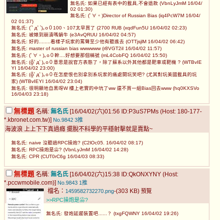
無名氏: 如果已經有表中的載具,不會退款 (VbnLyJmM 16/04/
02 01:30)
無名氏: (ﾟ∀。)Director of Russian Bias (iq4PcW7M 16/04/
02 01:37)
無名氏: (´ﾟдﾟ`)｡o０100、107太早買了 (2700 RUB (xqdFun5U 16/04/02 02:23)
無名氏: 被婊到崩潰嗎蝸牛 (e3AvQRUU 16/04/02 04:57)
無名氏: 好的........看樣子玩家的罵聲至少他有聽進去 (OTTjsjlM 16/04/02 06:42)
無名氏: master of russian bias wwwwww (r8VGT2iI 16/04/02 11:57)
無名氏: (ﾟ∀。)｡o０幹....好想要那個稱號 (mL4CobFQ 16/04/02 15:50)
無名氏: (╬ﾟдﾟ)｡o０意思是說官方表態了，除了蘇系以外其他都是靶車或靶機 ? (WTBvIE
YI 16/04/02 23:00)
無名氏: (╬ﾟдﾟ)｡o０在怎麼恨也別拿別系玩家的痛處開玩笑吧? (尤其對玩美國載具的玩
家) (WTBvIEYI 16/04/02 23:04)
無名氏: 很明顯地自黑呀W 樓上老實的中坑了ww 還不買一組Bias回去www (hq0KXSVo
16/04/03 23:18)
無標題
名稱:
無名氏
[16/04/02(六)01:56 ID:P3uS7PMs (Host: 180-177-
*.kbronet.com.tw)]
No.9842
3推
海波浪 上上下下真過癮 擺脫不科學的平穩射擊就是賣點~
無名氏: naive 沒聽過RPC操炮? (C2lOc05. 16/04/02 08:17)
無名氏: RPC操炮是尛? (VbnLyJmM 16/04/02 14:28)
無名氏: CPR (CUT0rC6g 16/04/03 08:33)
無標題
名稱:
無名氏
[16/04/02(六)15:38 ID:QkONXYNY (Host:
*.pccwmobile.com)]
No.9843
1推
檔名：
-(303 KB)
1459582732270.png
預覽
>>RPC操炮是尛?
無名氏: 發炮延遲裝置吧......？ (txgFQWNY 16/04/02 19:26)