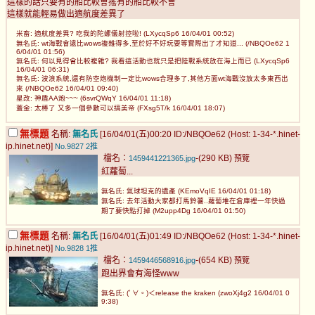
這樣的話只要有的船比較會搖有的船比較不會
這樣就能輕易做出適航度差異了
米畜: 適航度差異? 吃我的陀螺儀射控啦! (LXycqSp6 16/04/01 00:52)
無名氏: wt海戰會遠比wows複雜得多,至於好不好玩要等實際出了才知道... (/NBQOe62 1
6/04/01 01:56)
無名氏: 何以見得會比較複雜? 我看這活動也就只是把陸戰系統放在海上而已 (LXycqSp6
16/04/01 06:31)
無名氏: 波浪系統,還有防空炮機制一定比wows合理多了,其他方面wt海戰沒放太多東西出
來 (/NBQOe62 16/04/01 09:40)
星改: 神盾AA炮~~~ (6svrQWqY 16/04/01 11:18)
蓋金: 太棒了 又多一個參數可以搞美帝 (FXsg5T/k 16/04/01 18:07)
無標題
名稱:
無名氏
[16/04/01(五)00:20 ID:/NBQOe62 (Host: 1-34-*.hinet-
ip.hinet.net)]
No.9827
2推
檔名：
-(290 KB)
1459441221365.jpg
預覽
紅蘿蔔...
無名氏: 氣球坦克的遺產 (KEmoVqIE 16/04/01 01:18)
無名氏: 去年活動大家都打馬鈴薯..蘿蔔堆在倉庫裡一年快過
期了要快點打掉 (M2upp4Dg 16/04/01 01:50)
無標題
名稱:
無名氏
[16/04/01(五)01:49 ID:/NBQOe62 (Host: 1-34-*.hinet-
ip.hinet.net)]
No.9828
1推
檔名：
-(654 KB)
1459446568916.jpg
預覽
跑出界會有海怪www
無名氏: (ﾟ∀。)＜release the kraken (zwoXj4g2 16/04/01 0
9:38)