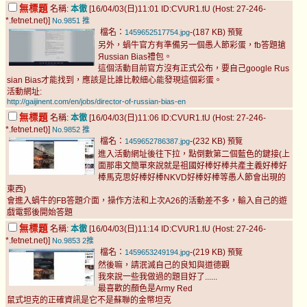
無標題
名稱:
本徹
[16/04/03(日)11:01 ID:CVUR1.tU (Host: 27-246-
*.fetnet.net)]
No.9851
推
檔名：
-(187 KB)
1459652517754.jpg
預覽
另外，蝸牛官方有準備另一個愚人節彩蛋，fb答題搶
Яussian Bias禮包。
這個活動目前官方沒有正式公布，要自己google Rus
sian Bias才能找到，應該是比誰比較細心能發現這個彩蛋。
活動網址:
http://gaijinent.com/en/jobs/director-of-russian-bias-en
無標題
名稱:
本徹
[16/04/03(日)11:06 ID:CVUR1.tU (Host: 27-246-
*.fetnet.net)]
No.9852
推
檔名：
-(232 KB)
1459652786387.jpg
預覽
進入活動網址後往下拉，點倒數第二個藍色的鍵接(上
面那串文簡單來說就是祖國好棒好棒共產主義好棒好
棒馬克思好棒好棒NKVD好棒好棒等愚人節會出現的
東西)
會進入蝸牛的FB答題介面，操作方法和上次A26的活動差不多，輸入自己的遊
戲電郵後開始答題
無標題
名稱:
本徹
[16/04/03(日)11:14 ID:CVUR1.tU (Host: 27-246-
*.fetnet.net)]
No.9853
2推
檔名：
-(219 KB)
1459653249194.jpg
預覽
然後嘛，請泯滅自己的良知與道德觀
我來說一些我做過的題目好了......
最喜歡的顏色是Army Red
鼠式坦克的正確資訊是它不是蘇聯的金幣坦克