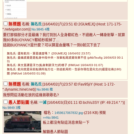
無標題
名稱:
無名氏
[16/04/02(六)23:51 ID:2GUkfEJQ (Host: 171-175-
*.netvigator.com)]
No.9845
4推
要打那個部分才是最痛？我打到別人全身都紅色，不過敵人一轉身射擊，就算
我80多BUOYANCY都給秒殺掉了…
話說BUOYANCY是什麼？可以算是血量嗎？一到0就沉下去了
無名氏: 還有航向，算是速度嗎？ (2GUkfEJQ 16/04/02 23:57)
無名氏: 最痛感覺是是船身中段中央，攻擊船尾感覺效果不佳 (pMzTeu6g 16/04/03 00:1
3)
無名氏: 英文直譯是浮力(船身剩餘浮力)的樣子 (f/M/UvtI 16/04/03 01:07)
無名氏: 航向就是目前船頭所指方位，防迷航用的，告訴你現在是向北(0)還是往南(180)
開 (f/M/UvtI 16/04/03 01:09)
無標題
名稱:
無名氏
[16/04/02(六)23:57 ID:Fav95jiY (Host: 1-172-
*.dynamic.hinet.net)]
No.9846
推
我想問這活動在放的這幾首歌歌名?
愚人節貼圖
名稱:
一滅
[16/04/03(日)01:11 ID:bclVu3SY (IP: 49.214.*.*)]
No.9849
3推
檔名：
-(216 KB)
1459617067832.jpg
預覽
>>No.9841
板上都沒有貼這消息來貼一下
解鎖愚人節貼圖