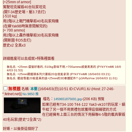
[+25mm of armor]
駕駛坦克摧毀40台玩家坦克
(開T-34歷史場，壓3.7去打)
[-510 kg]
用2階以上戰鬥機擊殺40名玩家飛機
(在練Yak9B時無意間解完的)
[+ 700 ammo]
用2階以上轟炸機擊殺30名玩家飛機
(開斯圖卡D5去打)
歷史x2 全真x3
詳細進度可以去成就>特殊裡面看
無名氏: +25mm 還蠻好看的,-510kg意味不明,+700ammo感覺黑黑的 (PYkYYmM6 16/0
4/03 01:53)
無名氏: +25mm開饅頭系列只要殺20台就能拿到 (PYkYYmM6 16/04/03 03:21)
無名氏: 聽說雪曼20殺是真的送+25mm的3D車體配件? (z3ARaVnw 16/04/03 11:01)
無標題
名稱:
本徹
[16/04/03(日)10:51 ID:CVUR1.tU (Host: 27-246-
*.fetnet.net)]
No.9850
推
檔名：
-(206 KB)
1459651875691.jpg
預覽
如果已經有T34-100 T44-122 Yak3-vk107的玩家，蝸
牛給了另一個不用買禮包就獲得這個稱號的方式
在已經擁有上面三台的情況下用蘇聯4-5階的載具擊毀
40名玩家(歷史*2全真*2)
好婊，以後掛這個好了