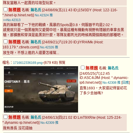
隊友當敵人一起賣的垃圾型玩家。
無標題
名稱:
無名氏
[24/08/09(五)11:43 ID:j15I/3DY (Host: 122-116-
*.hinet-ip.hinet.net)]
No.42324
推
>>No.42313
真的無聊看了一下他的戰績，風暴的Spots是0.8，伺服器平均是2.02。
感覺就只是一個黑槍狗又愛開中坦，暴風這種有機動有視野有隱蔽的車拿去黑
槍，那擴散和穿深是能黑到什麼，等隊友都死光的時候再開個兩砲的那種吧。
無標題
名稱:
無名氏
[24/09/21(六)19:20 ID:jlYRH/Mk (Host:
183.179.*.ctinets.com)]
No.42326
推
放生呀，不想上進的人還要怎樣幫...
檔名：
-(679 KB)
1716612336169.png
預覽
無標題
名稱:
無名氏
[24/05/25(六)12:45
ID:ASC4iJfM (Host: *.dynamic-
ip6.hinet.net)]
[
]
No.42308
推
回應
直售1693，大家還記得當初花
了多少去抽嗎?
無標題
名稱:
無名氏
[24/06/13(四)21:02 ID:LmT9XR/w (Host: 125-224-
*.dynamic-ip.hinet.net)]
No.42309
推
我有酋長 沒花錢抽