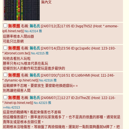
無內文
無標題
名稱:
無名氏
[24/07/12(五)17:05 ID:3vgqTNS2 (Host: *.emome-
ip6.hinet.net)]
No.42314
推
這勝率根本人間凶器
可能只比掛網
無標題
名稱:
無名氏
[24/07/14(日)23:56 ID:gc1spx6c (Host: 123-193-
*.kbronet.com.tw)]
No.42315
推
叫他去看別人玩啦
勝率只有41%根本代表在亂玩
從模仿別人的動作和怎麼玩是進步最快的
無標題
名稱:
無名氏
[24/07/20(六)16:51 ID:Lld6rHMI (Host: 111-246-
*.dynamic-ip.hinet.net)]
No.42316
推
這戰績慘不忍睹，要麼放生 要麼勸他換遊戲玩= =
別再讓他禍害人間
無標題
名稱:
無名氏
[24/08/07(三)12:27 ID:ZclTheZE (Host: 122-116-
*.hinet-ip.hinet.net)]
No.42323
推
>>No.42313
這是他的戰績嗎? 看起來傷害也不差嘛
但這種傷害還行，勝率差的玩家我看多了，也不是真的很蠢的那種，通常就是
賣隊友或是根本去錯位置。
前期根本沒啥傷害，等崩盤了再撿個幾炮，運氣好一點對面夠蠢就M牌了，把