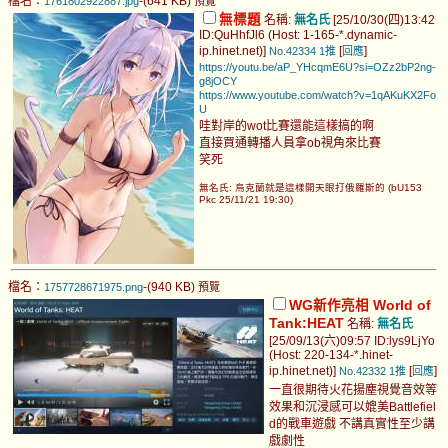
檔名：
-(641 KB)
1761802922887.jpg
預覽
無標題
名稱:
無名氏
[25/10/30(四)13:42
ID:QuHhfJl6 (Host: 1-165-*.dynamic-
ip.hinet.net)]
[
]
No.42334
1推
回應
https://youtu.be/aP_YHcqmE6U?si=OZz2bP2ng-
g8jOCY
https://www.youtube.com/watch?v=1qAKuKX2Fo
U
哇對岸的wot比賽還能這樣搞的啊
直接買通轉播人員拿ob視角來比賽
笑死
無名氏: 烏克蘭就是這樣開天眼打俄羅斯的 (bU153
Pkc 25/11/21 19:30)
檔名：
-(940 KB)
1757728671975.png
預覽
WG新作亮相 World of
Tank:HEAT
名稱:
無名氏
[25/09/13(六)09:57 ID:lys9LjYo
(Host: 220-134-*.hinet-
ip.hinet.net)]
[
]
No.42332
1推
回應
一直很期待火花揚塵視覺音效等
效果和沉浸感可以媲美Battlefiel
d的戰車遊戲 不講真實性至少講
戲劇性