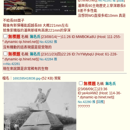
ip.hinet.net)]
[
]
No.42281
推
回應
潘興長90主砲歷史上穿深跟長8
8差不多性能
沒想到WG直接多給10mm 真是
不給長88面子
戰後有新彈種能超越長88 大概221mm左右
就像家機版的潘興那樣有高達221mm的穿深
無標題
名稱:
無名氏
[23/08/14(一)11:26 ID:MWBOKa8U (Host: 111-255-
*.dynamic-ip.hinet.net)]
No.42282
推
沒有機動的話表現還是挺受限的
無標題
名稱:
無名氏
[23/11/23(四)22:26 ID:7nYWybqU (Host: 61-228-
*.dynamic-ip.hinet.net)]
No.42284
推
>>No.42281
現在來說算是非常稀有的生物
檔名：
-(52 KB)
1691595418036.jpg
預覽
無標題
名稱:
無名氏
[23/08/09(三)23:36
ID:ye4ol4W2 (Host: 114-36-
*.dynamic-ip.hinet.net)]
[
]
No.42280
推
回應
??????