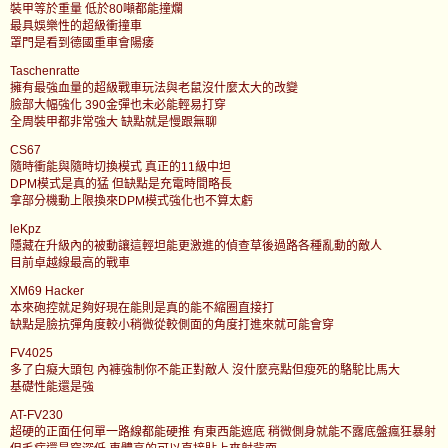
裝甲等於重量 低於80噸都能撞爛
最具娛樂性的超級衝撞車
罩門是看到德國重車會陽痿
Taschenratte
擁有最強血量的超級戰車玩法與老鼠沒什麼太大的改變
臉部大幅強化 390金彈也未必能輕易打穿
全周裝甲都非常強大 缺點就是慢跟無聊
CS67
隨時衝能與隨時切換模式 真正的11級中坦
DPM模式是真的猛 但缺點是充電時間略長
拿部分機動上限換來DPM模式強化也不算太虧
leKpz
隱藏在升級內的被動讓這輕坦能更激進的偵查草後過路各種亂動的敵人
目前卓越線最高的戰車
XM69 Hacker
本來砲控就足夠好現在能則是真的能不縮圈直接打
缺點是臉抗彈角度較小稍微從較側面的角度打進來就可能會穿
FV4025
多了白癡大頭包 內褲強制你不能正對敵人 沒什麼亮點但瘦死的駱駝比馬大
基礎性能還是強
AT-FV230
超硬的正面任何單一路線都能硬推 有東西能遮底 稍微側身就能不露底盤瘋狂暴射