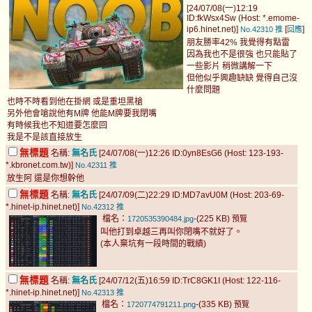
[24/07/08(一)12:19
ID:fkWsx4Sw (Host: *.emome-
ip6.hinet.net)]
[
]
No.42310
推
回應
朋友勝率42% 我覺得有點雷
因為我也不是很強 也只能貼了
一些影片 稍微講解一下
但他似乎興趣缺缺 覺得自己沒
什麼問題
也時不時看到他在掛網 或是重坦黑槍
另外他會嗆說他有M牌 他能M牌要我閉嘴
有時候我也不知道要怎麼回
我是不是該直接放生
無標題
名稱:
無名氏
[24/07/08(一)12:26 ID:0yn8EsG6 (Host: 123-193-
*.kbronet.com.tw)]
No.42311
推
放生阿 還是你想幹他
無標題
名稱:
無名氏
[24/07/09(二)22:29 ID:MD7avU0M (Host: 203-69-
*.hinet-ip.hinet.net)]
No.42312
推
檔名：
-(225 KB)
1720535390484.jpg
預覽
叫他打到卓越三再叫你閉嘴不就好了。
(本人棄坑有一段時間的戰績)
無標題
名稱:
無名氏
[24/07/12(五)16:59 ID:TrC8GK1I (Host: 122-116-
*.hinet-ip.hinet.net)]
No.42313
推
檔名：
-(335 KB)
1720774791211.png
預覽