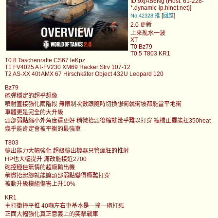
ID:9xjAB6Ng (Host: 61-228-
*.dynamic-ip.hinet.net)]
[
]
No.42328
推
回應
2.0 更新
上來亂水一波
XT
T0 Bz79
T0.5 T803 KR1
T0.8 Taschenratte CS67 leKpz
T1 FV4025 AT-FV230 XM69 Hacker Strv 107-12
T2 AS-XX 40t AMX 67 Hirschkäfer Object 432U Leopard 120
Bz79
砲彈穩定的超乎想像
噴射直接強化兩階段 無限制次數跟隨時切換想衝就衝坡都能當平地衝
車體更是完全的大升級
頭部弱點縮小外角度還更好 稍微抬頭後縮就幾乎難以打穿 褲檔正擺能扛350heat
幾乎能肯定會被平衡的最強車
T803
輸出能力大幅強化 超級輸出機器只管瘋狂的推射
HP也大幅提升 滿改能接近2700
砲控極佳無情的超級輸出機
稍微抬起腳就能讓頭部弱點變得極難打穿
被動升級模組傷害上升10%
KR1
主打衝撞平推 40噸左右車基本是一撞一砲打死
正面大幅強化真正意義上的突擊戰車