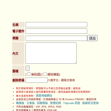
名稱
電子郵件
標題
內文
圖檔
[
無貼圖
] [
連貼機能
]
刪除密碼
八個字元，刪除文章用
對於鬧版等情形，管理群可以不經公告而做出處置，請見諒
超測與沙盒測試人員均簽署保密協定，請勿談論與洩漏任何有關資料
請善用縮網址
推文長度有限制，
由島民成立的組排頻道，於遊戲頻道之 ID 為 Komica (TW/HK)，歡迎利用
戰報版
公會版
回報鬧版
管理紀錄
Tripcode 認證
版面狀況查詢
.
.
.
.
.
可附加圖檔類型：GIF, JPG, JPEG, PNG
附加圖檔最大上傳資料量為 1500 KB