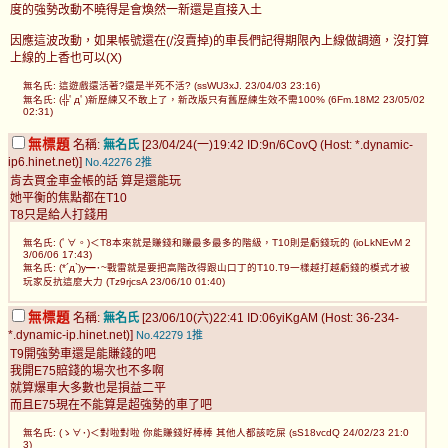
度的強勢改動不曉得是會煥然一新還是直接入土
因應這波改動，如果帳號還在(/沒賣掉)的車長們記得期限內上線做調適，沒打算
上線的上香也可以(X)
無名氏: 這遊戲還活著?還是半死不活? (ssWU3xJ. 23/04/03 23:16)
無名氏: (╬ﾟдﾟ)新歷練又不敢上了，新改版只有舊歷練生效不需100% (6Fm.18M2 23/05/02
02:31)
無標題
名稱:
無名氏
[23/04/24(一)19:42 ID:9n/6CovQ (Host: *.dynamic-
ip6.hinet.net)]
No.42276
2推
肯去買金車金帳的話 算是還能玩
她平衡的焦點都在T10
T8只是給人打錢用
無名氏: (ﾟ∀。)＜T8本來就是賺錢和賺最多最多的階級，T10則是虧錢玩的 (ioLkNEvM 2
3/06/06 17:43)
無名氏: (*´д`)y━･~戰雷就是要把高階改得跟山口丁的T10.T9一樣越打越虧錢的模式才被
玩家反抗這麼大力 (Tz9rjcsA 23/06/10 01:40)
無標題
名稱:
無名氏
[23/06/10(六)22:41 ID:06yiKgAM (Host: 36-234-
*.dynamic-ip.hinet.net)]
No.42279
1推
T9開強勢車還是能賺錢的吧
我開E75賠錢的場次也不多啊
就算爆車大多數也是損益二平
而且E75現在不能算是超強勢的車了吧
無名氏: (ゝ∀･)＜對啦對啦 你能賺錢好棒棒 其他人都該吃屎 (sS18vcdQ 24/02/23 21:0
3)