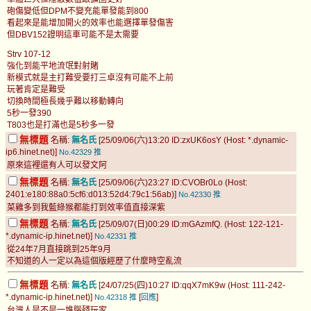
砲傷變低但DPM不變充能單發能到800
看起來是能增加開火的效率也能選擇單發傷害
但DBV152證明這車可能不是太需要
Strv 107-12
強化到能平地流氓對射賭
新模式就是主打難受要打三卓沒有可能不上前
玩著肯定是難受
切換時間極長幾乎難以移動轉向
5秒一發390
T803也是打滿也是5秒多一發
無標題
名稱:
無名氏
[25/09/06(六)13:20 ID:zxUK6osY (Host: *.dynamic-
ip6.hinet.net)]
No.42329
推
原來這裡還有人可以發文阿
無標題
名稱:
無名氏
[25/09/06(六)23:27 ID:CVOBr0Lo (Host:
2401:e180:88a0:5cf6:d013:52d4:79c1:56ab)]
No.42330
推
菜雞多到我藍綠猴都能打到效率值直接深紫
無標題
名稱:
無名氏
[25/09/07(日)00:29 ID:mGAzmfQ. (Host: 122-121-
*.dynamic-ip.hinet.net)]
No.42331
推
從24年7月直接跳到25年9月
不知道的人一定以為這個版經歷了什麼時空亂流
無標題
名稱:
無名氏
[24/07/25(四)10:27 ID:qqX7mK9w (Host: 111-242-
*.dynamic-ip.hinet.net)]
[
]
No.42318
推
回應
台灣人是不是一堆腦殘玩家