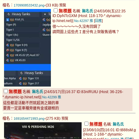
檔名：
-(33 KB)
1709908533432.png
預覽
無標題
名稱:
無名氏
[24/03/08(五)22:35
ID:DpNTcGXM (Host: 118-170-*.dynamic-
ip.hinet.net)]
[
]
No.42297
推
回應
很～～～～～～久沒有回鍋了
請問圖上這些虎Ｉ差分有上架販售過嗎？
無標題
名稱:
無名氏
[24/03/17(日)16:37 ID:83nlRUtU (Host: 36-226-
*.dynamic-ip.hinet.net)]
No.42299
推
這些都是活動不然就超測之類的車
要賣一定是車種旁邊有金或銀框的
檔名：
-(275 KB)
1691654471993.png
預覽
無標題
名稱:
無名氏
[23/08/10(四)16:01 ID:t888sM.g
(Host: 1-168-*.dynamic-