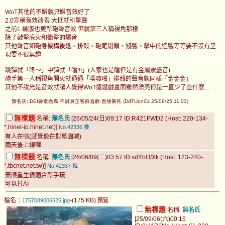
WoT其他的不嫌就只嫌音效好了
2.0宣稱音效改善 大抵就引擎聲
之前1.幾版也更新砲聲音效 但就第三人稱視角那樣
除了敲擊底火和衝擊的爆音
其他聲音如砲身機構後退、排殼、砲尾閉鎖、殘響、擊中的迴響等等要不沒有呈
現要不很無趣
跳彈就「咚～」中彈就「噹!!!」(人家也是噹但是有金屬震盪音)
砲手第一人稱視角開火就通通「噗嘰啪」排殼的聲音就同樣「金金金」
其他不說光是音效就讓人覺得WoT這遊戲畫面雖然漂亮但是一直少了些什麼...
無名氏: DEI要素過高 不討真正客群喜歡 直接暴死 (DdTUonCs 25/09/25 11:03)
無標題
名稱:
無名氏
[26/05/24(日)09:17 ID:R421FWD2 (Host: 220-134-
*.hinet-ip.hinet.net)]
No.42336
推
有人在嗎(感覺像在對墓園喊)
兩天後上線囉
無標題
名稱:
無名氏
[26/06/09(二)03:57 ID:sdYbO/Xk (Host: 123-240-
*.tbcnet.net.tw)]
No.42337
推
無限重生很適合新手玩
可以打AI
檔名：
-(175 KB)
1757089006525.jpg
預覽
無標題
名稱:
無名氏
[25/09/06(六)00:16