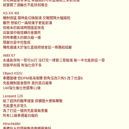
但毛病還是穿深低 車體高的可以直接貼上來射背面
就算開了渦輪也不能快到哪去
AS-XX 40t
機制很猛 隨時能切換裝填 交戰間隔大幅縮短
雖然 想偷打一論就幾乎更能射滿
但根本的裝填時間還是很長
且裝填中砲塔轉向會鎖死
同時車體大的跟白癡一樣
隱蔽也是中坦墊底
犧牲遠遠大於強化直接把偵查這一條路給掐斷
AMX 67
永遠能保有一發可以打 沒打完一律算三發裝填 裝一半也能射這一發
但裝甲削弱 有強化但不多
Object 432U
車體變硬 但DPM填海填爛 俯角沒改只有5 改了也是6
充能機制還會膛炸 真的是白癡車
140強化後比他還像11級
Leopard 120
給了超快的瞄準速度 但擴圈大便無藥醫
充能要充非常久
為了打這一槍而充能毫無意義
所有11級車裡最白癡的
Hirschkäfer
車體巨大但隱蔽數值跟擴圈更好