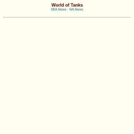
World of Tanks
SEA.News
-
NA.News