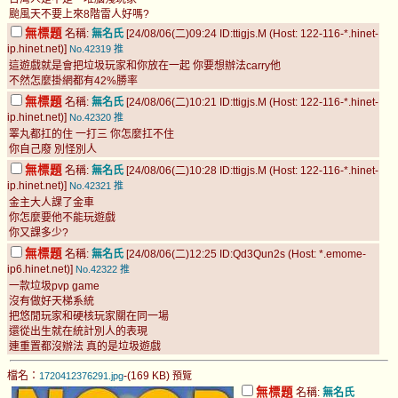
颱風天不要上來8階雷人好嗎?
無標題
名稱:
無名氏
[24/08/06(二)09:24 ID:ttigjs.M (Host: 122-116-*.hinet-
ip.hinet.net)]
No.42319
推
這遊戲就是會把垃圾玩家和你放在一起 你要想辦法carry他
不然怎麼掛網都有42%勝率
無標題
名稱:
無名氏
[24/08/06(二)10:21 ID:ttigjs.M (Host: 122-116-*.hinet-
ip.hinet.net)]
No.42320
推
睪丸都扛的住 一打三 你怎麼扛不住
你自己廢 別怪別人
無標題
名稱:
無名氏
[24/08/06(二)10:28 ID:ttigjs.M (Host: 122-116-*.hinet-
ip.hinet.net)]
No.42321
推
金主大人課了金車
你怎麼要他不能玩遊戲
你又課多少?
無標題
名稱:
無名氏
[24/08/06(二)12:25 ID:Qd3Qun2s (Host: *.emome-
ip6.hinet.net)]
No.42322
推
一款垃圾pvp game
沒有做好天梯系統
把悠閒玩家和硬核玩家關在同一場
還從出生就在統計別人的表現
連重置都沒辦法 真的是垃圾遊戲
檔名：
-(169 KB)
1720412376291.jpg
預覽
無標題
名稱:
無名氏