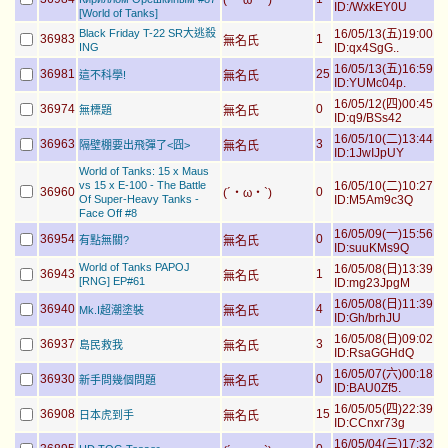
(´・ω・`)
ID:/WxkEY0U
[World of Tanks]
Black Friday T-22 SR大逃殺
16/05/13(五)19:00
36983
1
無名氏
ING
ID:qx4SgG..
16/05/13(五)16:59
36981
25
這不科學!
無名氏
ID:YUMc04p.
16/05/12(四)00:45
36974
0
無標題
無名氏
ID:q9/BSs42
16/05/10(二)13:44
36963
3
隔壁棚要出飛彈了<囧>
無名氏
ID:1JwIJpUY
World of Tanks: 15 x Maus
vs 15 x E-100 - The Battle
16/05/10(二)10:27
36960
0
(´・ω・`)
Of Super-Heavy Tanks -
ID:M5Am9c3Q
Face Off #8
16/05/09(一)15:56
36954
0
有點無關?
無名氏
ID:suuKMs9Q
World of Tanks PAPOJ
16/05/08(日)13:39
36943
1
無名氏
[RNG] EP#61
ID:mg23JpgM
16/05/08(日)11:39
36940
4
Mk.I超潮塗裝
無名氏
ID:Gh/brhJU
16/05/08(日)09:02
36937
3
島民救我
無名氏
ID:RsaGGHdQ
16/05/07(六)00:18
36930
0
新手問幾個問題
無名氏
ID:BAU0Zf5.
16/05/05(四)22:39
36908
15
日本虎到手
無名氏
ID:CCnxr73g
16/05/04(三)17:32