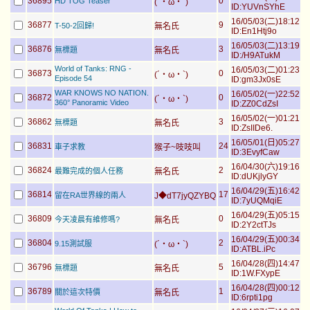
36895
0
HD TOG Teaser
(´・ω・`)
ID:YUVnSYhE
16/05/03(二)18:12
36877
9
T-50-2回歸!
無名氏
ID:En1Htj9o
16/05/03(二)13:19
36876
3
無標題
無名氏
ID:/H9ATukM
World of Tanks: RNG -
16/05/03(二)01:23
36873
0
(´・ω・`)
Episode 54
ID:gm3Jx0sE
WAR KNOWS NO NATION.
16/05/02(一)22:52
36872
0
(´・ω・`)
360° Panoramic Video
ID:ZZ0CdZsI
16/05/02(一)01:21
36862
3
無標題
無名氏
ID:ZsIIDe6.
16/05/01(日)05:27
36831
24
車子求教
猴子~吱吱叫
ID:3EvyfCaw
16/04/30(六)19:16
36824
2
最難完成的個人任務
無名氏
ID:dUKjlyGY
16/04/29(五)16:42
36814
17
留在RA世界線的兩人
J◆dT7jyQZYBQ
ID:7yUQMqiE
16/04/29(五)05:15
36809
0
今天凌晨有維修嗎?
無名氏
ID:2Y2ctTJs
16/04/29(五)00:34
36804
2
9.15測試服
(´・ω・`)
ID:ATBL.iPc
16/04/28(四)14:47
36796
5
無標題
無名氏
ID:1W.FXypE
16/04/28(四)00:12
36789
1
關於這次特價
無名氏
ID:6rpti1pg