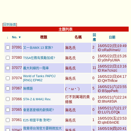
[
]
回到版面
主題列表
回
↓
No. ▼
標題
名稱
日期
應
16/05/22(日)19:49
37091
2
又一台AMX 13 家族?
無名氏
ID:oRa9VnwU
16/05/22(日)15:26
37080
0
T55A任務有獎勵加成?
無名氏
ID:y0hPyUMA
16/05/22(日)13:16
37077
11
義大利線的一階車
無名氏
ID:Kw7crxzc
World of Tanks PAPOJ
16/05/22(日)04:17
37074
0
無名氏
[RNG] EP#62
ID:QHThfIcw
16/05/21(六)23:55
37067
5
無標題
(´・ω・`)
ID:BSppPwfc
打不到萬場的黃
16/05/21(六)22:24
37066
0
STA-2 & M4A1 Rev.
ID:8hiA9SIA
綠猴
16/05/21(六)21:27
37065
0
會是甚麼樣的劇情呢?
無名氏
ID:LU7LO7Qk
16/05/20(五)23:53
37061
1
E25 相當平衡 對吧?
無名氏
ID:qInE6mDE
我覺得台灣官方要稍微加大
16/05/19(四)20:41
37047
3
無名氏