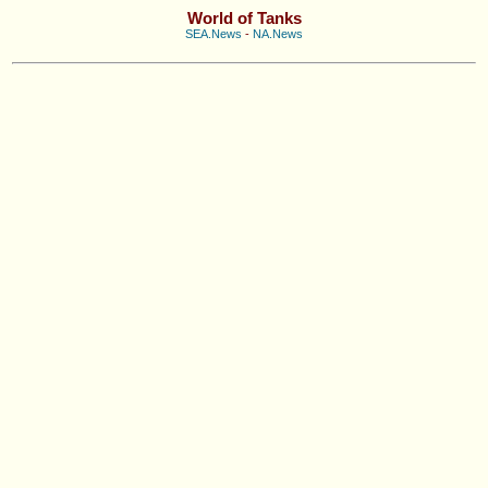
World of Tanks
SEA.News
-
NA.News