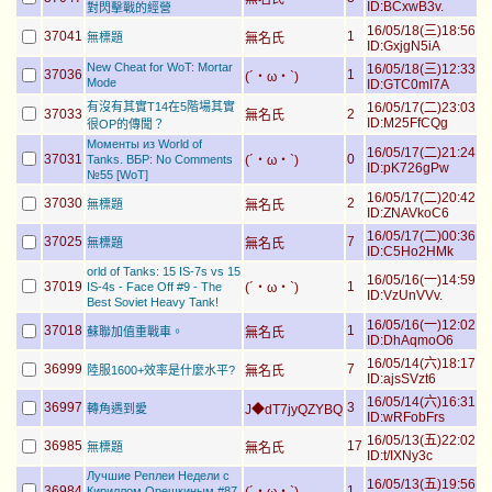
ID:BCxwB3v.
對閃擊戰的經營
16/05/18(三)18:56
37041
1
無標題
無名氏
ID:GxjgN5iA
New Cheat for WoT: Mortar
16/05/18(三)12:33
37036
1
(´・ω・`)
Mode
ID:GTC0mI7A
有沒有其實T14在5階場其實
16/05/17(二)23:03
37033
2
無名氏
ID:M25FfCQg
很OP的傳聞？
Моменты из World of
16/05/17(二)21:24
37031
0
Tanks. ВБР: No Comments
(´・ω・`)
ID:pK726gPw
№55 [WoT]
16/05/17(二)20:42
37030
2
無標題
無名氏
ID:ZNAVkoC6
16/05/17(二)00:36
37025
7
無標題
無名氏
ID:C5Ho2HMk
orld of Tanks: 15 IS-7s vs 15
16/05/16(一)14:59
37019
1
IS-4s - Face Off #9 - The
(´・ω・`)
ID:VzUnVVv.
Best Soviet Heavy Tank!
16/05/16(一)12:02
37018
1
蘇聯加值重戰車。
無名氏
ID:DhAqmoO6
16/05/14(六)18:17
36999
7
陸服1600+效率是什麼水平?
無名氏
ID:ajsSVzt6
16/05/14(六)16:31
36997
3
轉角遇到愛
J◆dT7jyQZYBQ
ID:wRFobFrs
16/05/13(五)22:02
36985
17
無標題
無名氏
ID:t/IXNy3c
Лучшие Реплеи Недели с
16/05/13(五)19:56
36984
1
Кириллом Орешкиным #87