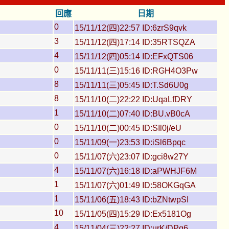
回應
日期
0
15/11/12(四)22:57 ID:6zrS9qvk
3
15/11/12(四)17:14 ID:35RTSQZA
4
15/11/12(四)05:14 ID:EFxQTS06
0
15/11/11(三)15:16 ID:RGH4O3Pw
8
15/11/11(三)05:45 ID:T.Sd6U0g
8
15/11/10(二)22:22 ID:UqaLfDRY
1
15/11/10(二)07:40 ID:BU.vB0cA
0
15/11/10(二)00:45 ID:SIl0j/eU
0
15/11/09(一)23:53 ID:iSl6Bpqc
0
15/11/07(六)23:07 ID:gci8w27Y
4
15/11/07(六)16:18 ID:aPWHJF6M
1
15/11/07(六)01:49 ID:58OKGqGA
1
15/11/06(五)18:43 ID:bZNtwpSI
10
15/11/05(四)15:29 ID:Ex5181Og
4
15/11/04(三)22:27 ID:urK/DPq6