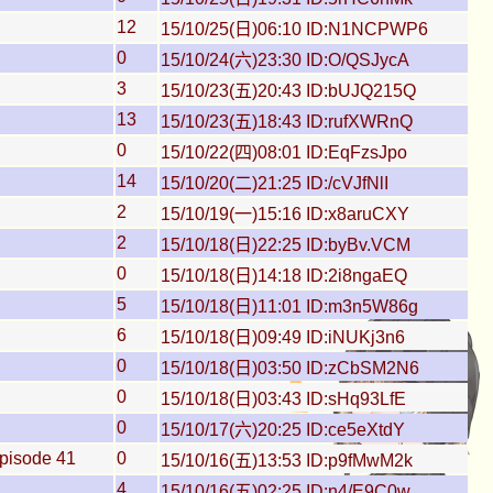
12
15/10/25(日)06:10 ID:N1NCPWP6
0
15/10/24(六)23:30 ID:O/QSJycA
3
15/10/23(五)20:43 ID:bUJQ215Q
13
15/10/23(五)18:43 ID:rufXWRnQ
0
15/10/22(四)08:01 ID:EqFzsJpo
14
15/10/20(二)21:25 ID:/cVJfNlI
2
15/10/19(一)15:16 ID:x8aruCXY
2
15/10/18(日)22:25 ID:byBv.VCM
0
15/10/18(日)14:18 ID:2i8ngaEQ
5
15/10/18(日)11:01 ID:m3n5W86g
6
15/10/18(日)09:49 ID:iNUKj3n6
0
15/10/18(日)03:50 ID:zCbSM2N6
0
15/10/18(日)03:43 ID:sHq93LfE
0
15/10/17(六)20:25 ID:ce5eXtdY
pisode 41
0
15/10/16(五)13:53 ID:p9fMwM2k
4
15/10/16(五)02:25 ID:n4/E9C0w