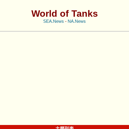
World of Tanks
SEA.News
-
NA.News
主題列表