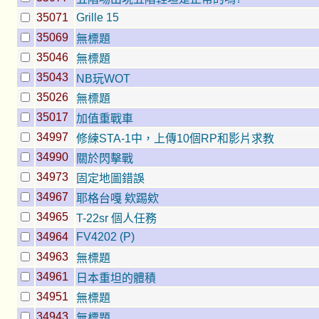
35071
Grille 15
35069
無標題
35046
無標題
35043
NB玩WOT
35026
無標題
35017
加值重戰車
34997
修練STA-1中，上傳10個RP和影片求教
34990
關於閃擊戰
34973
固定地圖錯誤
34967
耶格台嘎 欸踢欸
34965
T-22sr 個人任務
34964
FV4202 (P)
34963
無標題
34961
日本重坦的體積
34951
無標題
34943
無標題