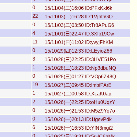
0
15/11/04(三)16:06 ID:PFxKxf6k
22
15/11/03(二)16:28 ID:1VjhthGQ
0
15/11/03(二)03:50 ID:Tr8APuG6
4
15/11/01(日)22:47 ID:3Xfb19Ow
11
15/11/01(日)11:02 ID:yvyjFhKM
0
15/10/29(四)12:33 ID:LEyioZ86
3
15/10/28(三)22:25 ID:3HVE51Po
1
15/10/28(三)18:23 ID:Np3dbuNQ
0
15/10/28(三)01:27 ID:VOp6Z48Q
19
15/10/27(二)09:45 ID:ImbfPArE
1
15/10/27(二)00:58 ID:XcaK0ap.
2
15/10/26(一)22:25 ID:oHu0UqzY
0
15/10/26(一)21:53 ID:M5Z9Yq7o
0
15/10/26(一)20:13 ID:1fgevPdk
6
15/10/26(一)16:53 ID:YfN3mgi2
0
15/10/25(日)19:31 ID:5rHC6hMk