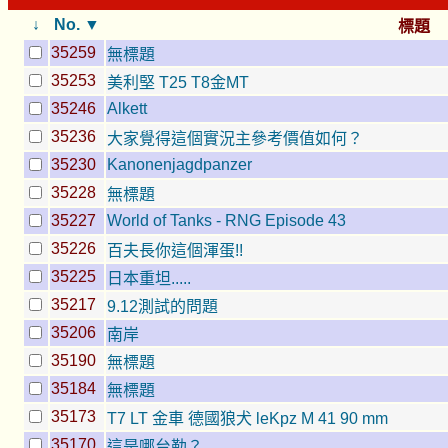
↓
No. ▼
標題
35259
無標題
35253
美利堅 T25 T8金MT
35246
Alkett
35236
大家覺得這個實況主參考價值如何？
35230
Kanonenjagdpanzer
35228
無標題
35227
World of Tanks - RNG Episode 43
35226
百夫長你這個渾蛋!!
35225
日本重坦.....
35217
9.12測試的問題
35206
南岸
35190
無標題
35184
無標題
35173
T7 LT 金車 德國狼犬 leKpz M 41 90 mm
35170
這是哪台勒？