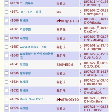
18/08/11(六)01:36
41678
2
二十周年啊...
無名氏
ID:ItnzV9EQ
18/08/07(二)00:28
41671
ccc
0
5051 BC25T 選擇
ID:9Wbgo4aQ
18/08/05(日)16:47
41666
4
無標題
J◆dT7jyQZYBQ
ID:QFdNszlw
18/08/02(四)16:13
41661
1
不三不四
無名氏
ID:raZim4bI
18/08/02(四)08:27
41659
5
無標題
無名氏
ID:912MH4Dg
18/08/01(三)13:45
41657
0
World of Tanks－ROLL
無名氏
ID:J32npmbI
車輛重新平衡 分房系統改善
18/07/27(五)15:02
41643
2
無名氏
(?)
ID:ANRuGiU.
18/07/27(五)00:00
41641
1
無標題
E50升E50M
ID:2./Gp2Xk
18/07/25(三)14:17
41635
4
榴彈擊穿
無名氏
ID:aGwQZSBk
18/07/25(三)08:40
41634
8
無標題
無名氏
ID:88HIXYNA
18/07/24(二)07:06
41632
6
無標題
無名氏
ID:wqDlaNXU
18/07/21(六)19:42
41626
3
Maid in Steel 12+13
J◆dT7jyQZYBQ
ID:HkCw2bvY
18/07/21(六)08:38
41624
0
無標題
無名氏
ID:LF858GBc