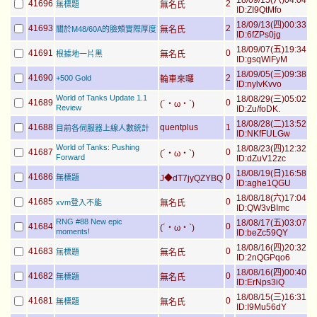
18/09/15(六)04:04
41696
2
無標題
無名氏
ID:ZI9QtMfo
18/09/13(四)00:33
41693
2
關於M48/60A的臉頰實際厚度
無名氏
ID:6fZPs0jg
18/09/07(五)19:34
41691
0
根據地一片黑
無名氏
ID:gsqWlFyM
18/09/05(三)09:38
41690
2
+500 Gold
輪車來囉
ID:nylvKvvo
World of Tanks Update 1.1
18/08/29(三)05:02
41689
0
(´・ω・`)
Review
ID:Zu/foDK.
18/08/28(二)13:52
41688
quentplus
1
目前各伺服器上線人數統計
ID:NKfFULGw
World of Tanks: Pushing
18/08/23(四)12:32
41687
0
(´・ω・`)
Forward
ID:dZuV12zc
18/08/19(日)16:58
41686
0
無標題
J◆dT7jyQZYBQ
ID:aghe1QGU
18/08/18(六)17:04
41685
0
xvm登入不能
無名氏
ID:QW3vBImc
RNG #88 New epic
18/08/17(五)03:07
41684
0
(´・ω・`)
moments!
ID:beZc59QY
18/08/16(四)20:32
41683
0
無標題
無名氏
ID:2nQGPqo6
18/08/16(四)00:40
41682
0
無標題
無名氏
ID:ErNps3iQ
18/08/15(三)16:31
41681
0
無標題
無名氏
ID:I9Mu56dY