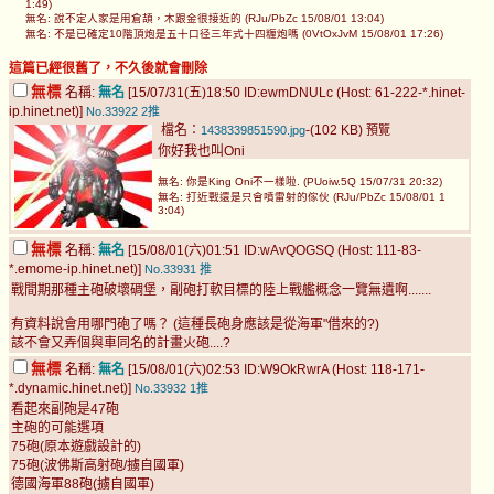
1:49)
無名: 說不定人家是用倉頡，木跟金很接近的 (RJu/PbZc 15/08/01 13:04)
無名: 不是已確定10階頂炮是五十口径三年式十四糎炮嗎 (0VtOxJvM 15/08/01 17:26)
這篇已經很舊了，不久後就會刪除
無標
名稱:
無名
[15/07/31(五)18:50 ID:ewmDNULc (Host: 61-222-*.hinet-
ip.hinet.net)]
No.33922
2推
檔名：
-(102 KB)
1438339851590.jpg
預覽
你好我也叫Oni
無名: 你是King Oni不一樣啦. (PUoiw.5Q 15/07/31 20:32)
無名: 打近戰還是只會噴雷射的傢伙 (RJu/PbZc 15/08/01 1
3:04)
無標
名稱:
無名
[15/08/01(六)01:51 ID:wAvQOGSQ (Host: 111-83-
*.emome-ip.hinet.net)]
No.33931
推
戰間期那種主砲破壞碉堡，副砲打軟目標的陸上戰艦概念一覽無遺啊.......
有資料說會用哪門砲了嗎？ (這種長砲身應該是從海軍"借來的?)
該不會又弄個與車同名的計畫火砲....?
無標
名稱:
無名
[15/08/01(六)02:53 ID:W9OkRwrA (Host: 118-171-
*.dynamic.hinet.net)]
No.33932
1推
看起來副砲是47砲
主砲的可能選項
75砲(原本遊戲設計的)
75砲(波佛斯高射砲/擄自國軍)
德國海軍88砲(擄自國軍)