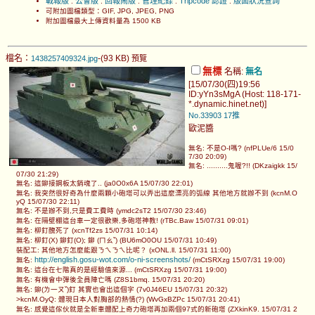
戰報版
公會版
回報鬧版
管理紀錄
Tripcode 認證
版面狀況查詢
.
.
.
.
.
可附加圖檔類型：GIF, JPG, JPEG, PNG
附加圖檔最大上傳資料量為 1500 KB
檔名：
-(93 KB)
1438257409324.jpg
預覽
無標
名稱:
無名
[15/07/30(四)19:56
ID:yYn3sMgA (Host: 118-171-
*.dynamic.hinet.net)]
No.33903
17推
歐泥醬
無名: 不是O-I嗎? (nfPLUe/6 15/0
7/30 20:09)
無名: ..........鬼喔?!! (DKzaigkk 15/
07/30 21:29)
無名: 這鉚接鋼板太銷魂了.. (ja0O0x6A 15/07/30 22:01)
無名: 我突然很好奇為什麼兩顆小砲塔可以弄出這麼漂亮的弧線 其他地方就辦不到 (kcnM.O
yQ 15/07/30 22:11)
無名: 不是辦不到,只是費工費時 (ymdc2sT2 15/07/30 23:46)
無名: 在隔壁棚這台車一定很歡樂,多砲塔神教! (rTBc.Baw 15/07/31 09:01)
無名: 柳釘醜死了 (xcnTf2zs 15/07/31 10:14)
無名: 柳釘(X) 鉚釘(O); 鉚 (ㄇㄠˇ) (BU6mO0OU 15/07/31 10:49)
裝配工: 其他地方怎麼能跟ㄋㄟㄋㄟ比呢？ (xONL.ll. 15/07/31 11:00)
http://english.gosu-wot.com/o-ni-screenshots/
無名:
(mCtSRXzg 15/07/31 19:00)
無名: 這台在七階真的是經驗值來源... (mCtSRXzg 15/07/31 19:00)
無名: 有機會中彈後全員陣亡嗎 (Z8S1bmq. 15/07/31 20:20)
無名: 鉚(ㄌ一ㄡˇ)釘 其實也會出這個字 (7v0J46EU 15/07/31 20:32)
>kcnM.OyQ: 體現日本人對胸部的熱情(?) (WvGxBZPc 15/07/31 20:41)
無名: 感覺這傢伙就是全新車體配上奇力砲塔再加兩個97式的新砲塔 (ZXkinK9. 15/07/31 2