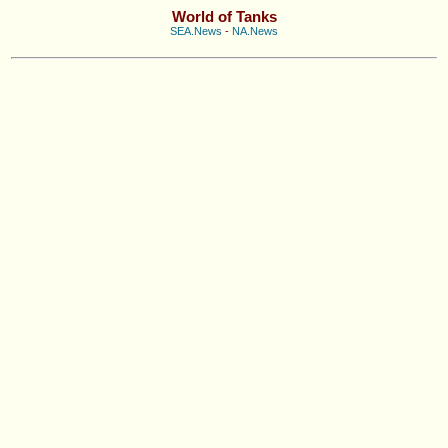
World of Tanks
SEA.News
-
NA.News