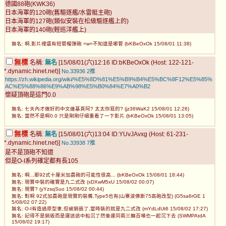
德國88砲(KWK36)
日本海軍的120砲(舊驅逐艦/水雷艇主砲)
日本海軍的127砲(類似安裝在松級驅逐艦上的)
日本海軍的140砲(輕巡洋艦上)
無名: 啊,影片裡還有短管榴彈砲 =w=不知道是哪管 (bKBeOxOk 15/08/01 11:38)
無標
名稱:
無名
[15/08/01(六)12:16 ID:bKBeOxOk (Host: 122-121-
*.dynamic.hinet.net)]
No.33936
2推
https://zh.wikipedia.org/wiki/%E5%8D%81%E5%B9%B4%E5%BC%8F12%E5%85%
AC%E5%88%86%E9%AB%98%E5%B0%84%E7%A0%B2
懷疑頂砲是這門0.0
無名: 七天內才做好的中文維基頁阿? 太太你寫的? (jz36WaK2 15/08/01 12:26)
無名: 當然不是啊0.0 只是剛剛仔細重看了一下影片 (bKBeOxOk 15/08/01 13:05)
無標
名稱:
無名
[15/08/01(六)13:04 ID:YUvJAvxg (Host: 61-231-
*.dynamic.hinet.net)]
No.33938
7推
是不是頂砲不知道
但是O-I系列確定都有長105
無名: 啊...那92式十厘米加農砲的可能性很高... (bKBeOxOk 15/08/01 18:44)
無名: 現實中裝的確實是九二式改 (xDXwM5xU 15/08/02 00:07)
無名: 現實? (yYzsqSuo 15/08/02 00:44)
無名: 對啊 92式加農砲是現實的裝備,Type5也有(山寨波佛斯75高砲改型) (G5sa6rGE 1
5/08/02 07:22)
無名: O-I有造過原型車,但被銷毀了,當時裝的就是九二式改 (mYdLdUt6 15/08/02 17:27)
無名: 記得不是銷毀而是運送途中船沉了然後連同兩三輛百噸也一起沉下去 (SWMPAtdA
15/08/02 19:17)