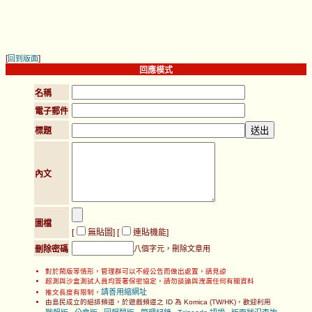
[
]
回到版面
回應模式
名稱
電子郵件
標題
內文
圖檔
[
無貼圖
] [
連貼機能
]
刪除密碼
八個字元，刪除文章用
對於鬧版等情形，管理群可以不經公告而做出處置，請見諒
超測與沙盒測試人員均簽署保密協定，請勿談論與洩漏任何有關資料
請善用縮網址
推文長度有限制，
由島民成立的組排頻道，於遊戲頻道之 ID 為 Komica (TW/HK)，歡迎利用