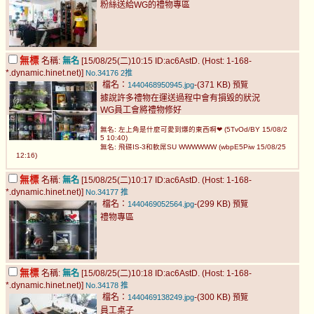
粉絲送給WG的禮物專區
無標
名稱:
無名
[15/08/25(二)10:15 ID:ac6AstD. (Host: 1-168-
*.dynamic.hinet.net)]
No.34176
2推
檔名：
-(371 KB)
1440468950945.jpg
預覽
據說許多禮物在運送過程中會有損毀的狀況
WG員工會將禮物修好
無名: 左上角是什麼可愛到爆的東西啊❤ (5TvOd/BY 15/08/2
5 10:40)
無名: 飛碟IS-3和軟屌SU WWWWWW (wbpE5Piw 15/08/25
12:16)
無標
名稱:
無名
[15/08/25(二)10:17 ID:ac6AstD. (Host: 1-168-
*.dynamic.hinet.net)]
No.34177
推
檔名：
-(299 KB)
1440469052564.jpg
預覽
禮物專區
無標
名稱:
無名
[15/08/25(二)10:18 ID:ac6AstD. (Host: 1-168-
*.dynamic.hinet.net)]
No.34178
推
檔名：
-(300 KB)
1440469138249.jpg
預覽
員工桌子