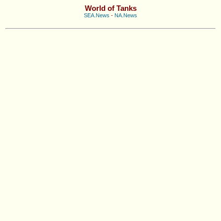
World of Tanks
SEA.News
-
NA.News