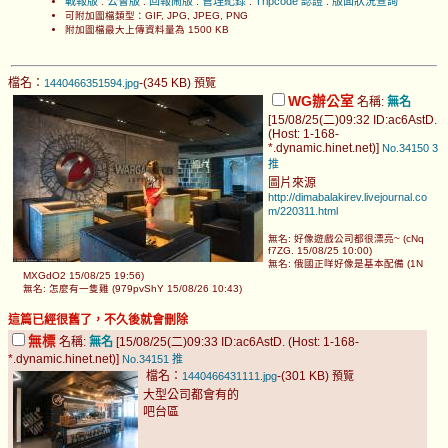
戰報版
公會版
回報鬧版
管理紀錄
Tripcode 認證
版面狀況查詢
.
.
.
.
.
可附加圖檔類型：GIF, JPG, JPEG, PNG
附加圖檔最大上傳資料量為 1500 KB
檔名：
-(345 KB)
1440466351594.jpg
預覽
WG辦公室
名稱:
無名
[15/08/25(二)09:32 ID:ac6AstD.
(Host: 1-168-
*.dynamic.hinet.net)]
No.34150
3
推
圖片來源
http://dimabalakirev.livejournal.co
m/220311.html
無名: 好像遊戲公司都很漂亮~ (cNq
f7ZG. 15/08/25 10:00)
無名: 俄國正咩好像是基本配備 (1N
MXGdO2 15/08/25 19:56)
無名: 怎麼有一隻雞 (979pvShY 15/08/26 10:43)
這篇已經很舊了，不久後就會刪除
無標
名稱:
無名
[15/08/25(二)09:33 ID:ac6AstD. (Host: 1-168-
*.dynamic.hinet.net)]
No.34151
推
檔名：
-(301 KB)
1440466431111.jpg
預覽
大型公司都會有的
吧台區