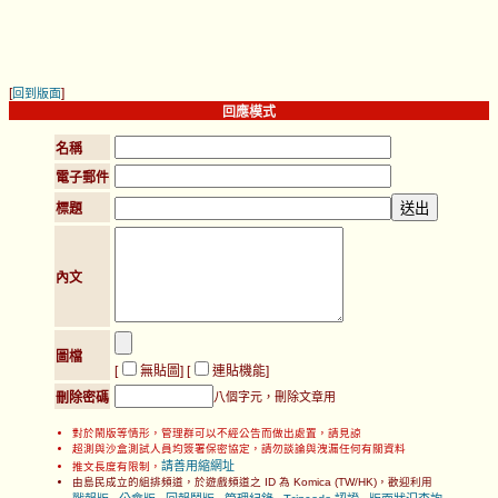
[
]
回到版面
回應模式
名稱
電子郵件
標題
內文
圖檔
[
無貼圖
] [
連貼機能
]
刪除密碼
八個字元，刪除文章用
對於鬧版等情形，管理群可以不經公告而做出處置，請見諒
超測與沙盒測試人員均簽署保密協定，請勿談論與洩漏任何有關資料
請善用縮網址
推文長度有限制，
由島民成立的組排頻道，於遊戲頻道之 ID 為 Komica (TW/HK)，歡迎利用