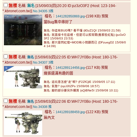
無標
名稱:
無名
[15/09/03(四)20:20 ID:pz3zO3F2 (Host: 123-194-
*.kbronet.com.tw)]
No.34305
3推
檔名：
-(198 KB)
1441282850869.jpg
預覽
當Bug集中串好了
無名: 你這有BUG嗎? 看不懂 (ilGzZ1QI 15/09/03 21:59)
無名: 就直接卡在這裡，但是可以照常開(看那些紅點) (pz3zO
3F2 15/09/03 23:53)
無名: 那只是閃紅燈+MOD有小問題而已 (DFzuegD2 15/09/0
4 14:09)
無標
名稱:
[15/09/03(四)22:05 ID:WH7JY0Bo (Host: 180-176-
無名
*.kbronet.com.tw)]
No.34307
3推
檔名：
-(117 KB)
1441289114456.jpg
預覽
幾張還滿有趣的圖
無名: 這玩意怎麼"走"啊? (F2ZfCjIE 15/09/05 17:11)
無名: 氣墊? (opJJ0ZPs 15/09/06 18:57)
無名: 腳的部分要另外購買 (sQiBNe5I 15/09/08 10:11)
無標
名稱:
[15/09/03(四)22:06 ID:WH7JY0Bo (Host: 180-176-
無名
*.kbronet.com.tw)]
No.34308
推
檔名：
-(122 KB)
1441289188459.jpg
預覽
無內文