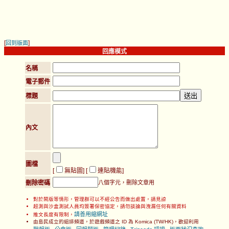
[
]
回到版面
回應模式
名稱
電子郵件
標題
內文
圖檔
[
無貼圖
] [
連貼機能
]
刪除密碼
八個字元，刪除文章用
對於鬧版等情形，管理群可以不經公告而做出處置，請見諒
超測與沙盒測試人員均簽署保密協定，請勿談論與洩漏任何有關資料
請善用縮網址
推文長度有限制，
由島民成立的組排頻道，於遊戲頻道之 ID 為 Komica (TW/HK)，歡迎利用