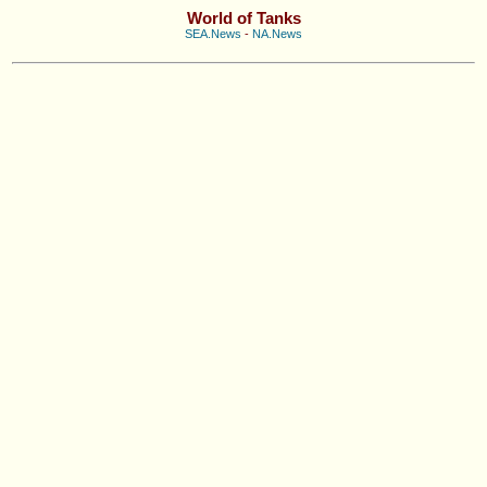
World of Tanks
SEA.News
-
NA.News