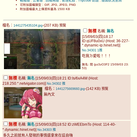
戰報版
公會版
回報鬧版
管理紀錄
Tripcode 認證
版面狀況查詢
.
.
.
.
.
可附加圖檔類型：GIF, JPG, JPEG, PNG
附加圖檔最大上傳資料量為 1500 KB
檔名：
-(207 KB)
1441275435104.jpg
預覽
無標
名稱:
無名
[15/09/03(四)18:17
ID:qUF8u0xU (Host: 36-227-
*.dynamic-ip.hinet.net)]
No.34301
1推
吃我ㄉ愛啦！！！
無名: 閱 (pz3zO3F2 15/09/03 23:
53)
無標
名稱:
無名
[15/09/03(四)18:21 ID:Is/6xA4M (Host:
218.250.*.netvigator.com)]
No.34302
推
檔名：
-(142 KB)
1441275669660.jpg
預覽
無內文
無標
名稱:
無名
[15/09/03(四)18:52 ID:zWEEbmTo (Host: 114-40-
*.dynamic.hinet.net)]
No.34303
推
多久之前就有人發現的事情還拿來在這自嗨