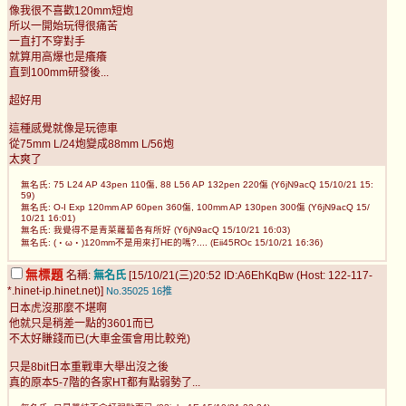
像我很不喜歡120mm短炮
所以一開始玩得很痛苦
一直打不穿對手
就算用高爆也是癢癢
直到100mm研發後...
超好用
這種感覺就像是玩德車
從75mm L/24炮變成88mm L/56炮
太爽了
無名氏: 75 L24 AP 43pen 110傷, 88 L56 AP 132pen 220傷 (Y6jN9acQ 15/10/21 15:
59)
無名氏: O-I Exp 120mm AP 60pen 360傷, 100mm AP 130pen 300傷 (Y6jN9acQ 15/
10/21 16:01)
無名氏: 我覺得不是青菜蘿蔔各有所好 (Y6jN9acQ 15/10/21 16:03)
無名氏: (・ω・)120mm不是用來打HE的嗎?.... (Eii45ROc 15/10/21 16:36)
無標題
名稱:
無名氏
[15/10/21(三)20:52 ID:A6EhKqBw (Host: 122-117-
*.hinet-ip.hinet.net)]
No.35025
16推
日本虎沒那麼不堪啊
他就只是稍差一點的3601而已
不太好賺錢而已(大車金蛋會用比較兇)
只是8bit日本重戰車大舉出沒之後
真的原本5-7階的各家HT都有點弱勢了...