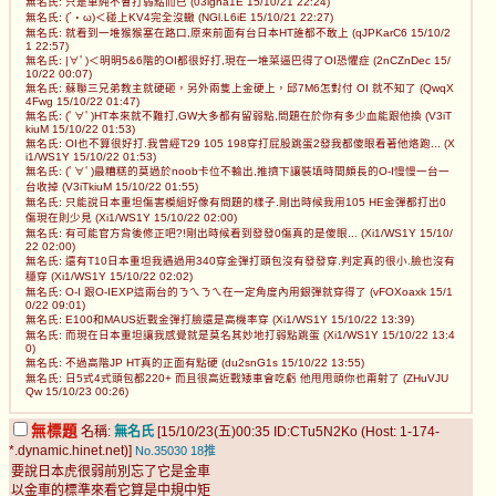
無名氏: 只是單純不會打弱點而已 (03igha1E 15/10/21 22:24)
無名氏: (´・ω)＜碰上KV4完全沒轍 (NGl.L6iE 15/10/21 22:27)
無名氏: 就看到一堆猴猴塞在路口,原來前面有台日本HT誰都不敢上 (qJPKarC6 15/10/2
1 22:57)
無名氏: |∀ﾟ)＜明明5&6階的OI都很好打,現在一堆菜逼巴得了OI恐懼症 (2nCZnDec 15/
10/22 00:07)
無名氏: 蘇聯三兄弟教主就硬砸，另外兩隻上金硬上，邱7M6怎對付 OI 就不知了 (QwqX
4Fwg 15/10/22 01:47)
無名氏: (ﾟ∀ﾟ)HT本來就不難打,GW大多都有留弱點,問題在於你有多少血能跟他換 (V3iT
kiuM 15/10/22 01:53)
無名氏: OI也不算很好打.我曾經T29 105 198穿打屁股跳蛋2發我都傻眼看著他烙跑... (X
i1/WS1Y 15/10/22 01:53)
無名氏: (ﾟ∀ﾟ)最糟糕的莫過於noob卡位不輸出,推擠下讓裝填時間頗長的O-I慢慢一台一
台收掉 (V3iTkiuM 15/10/22 01:55)
無名氏: 只能說日本重坦傷害模組好像有問題的樣子.剛出時候我用105 HE金彈都打出0
傷現在則少見 (Xi1/WS1Y 15/10/22 02:00)
無名氏: 有可能官方背後修正吧?!剛出時候看到發發0傷真的是傻眼... (Xi1/WS1Y 15/10/
22 02:00)
無名氏: 還有T10日本重坦我遇過用340穿金彈打頭包沒有發發穿.判定真的很小.臉也沒有
穩穿 (Xi1/WS1Y 15/10/22 02:02)
無名氏: O-I 跟O-IEXP這兩台的ㄋㄟㄋㄟ在一定角度內用銀彈就穿得了 (vFOXoaxk 15/1
0/22 09:01)
無名氏: E100和MAUS近戰金彈打臉還是高機率穿 (Xi1/WS1Y 15/10/22 13:39)
無名氏: 而現在日本重坦讓我感覺就是莫名其妙地打弱點跳蛋 (Xi1/WS1Y 15/10/22 13:4
0)
無名氏: 不過高階JP HT真的正面有點硬 (du2snG1s 15/10/22 13:55)
無名氏: 日5式4式頭包都220+ 而且很高近戰矮車會吃虧 他甩甩頭你也甭射了 (ZHuVJU
Qw 15/10/23 00:26)
無標題
名稱:
無名氏
[15/10/23(五)00:35 ID:CTu5N2Ko (Host: 1-174-
*.dynamic.hinet.net)]
No.35030
18推
要說日本虎很弱前別忘了它是金車
以金車的標準來看它算是中規中矩