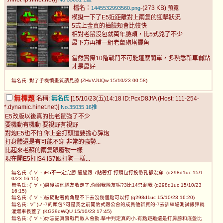
檔名：
-(273 KB)
1445532993560.png
預覽
模擬一下了E5近距離對上兩隻的迎擊狀況
5式上金真的抽臉頰會比較快
相對老鼠沒包就萬年臉頰，比5式兇了不少
最下方再補一組老鼠砲塔擺角
當然實際10階戰鬥不可能這麼簡單，多熟悉新車弱點
才是最好
無名氏: 對了手機憤畫質請見諒 (ZHuVJUQw 15/10/23 00:58)
無標題
名稱:
無名氏
[15/10/23(五)14:18 ID:PcxD8JfA (Host: 111-254-
*.dynamic.hinet.net)]
No.35035
16推
E5改版以後真的比老鼠強了不少
要機動有機動 要視野有視野
對炮E5也不怕 你上金打頭還要擔心彈炮
打身體還是有可能不穿 非常的強勢...
比起來老蘇的兩隻跟廢物一樣
現在開E5打IS4 IS7跟打狗一樣...
無名氏: (ﾟ∀。)E5不一定完勝.遇過跟-7貼著打.打頭包打投幣孔都沒穿. (q298d1uc 15/1
0/23 16:15)
無名氏: (ﾟ∀。)最後被他隊友收走了.你問我隊友呢?3比14只剩我 (q298d1uc 15/10/23
16:15)
無名氏: (ﾟ∀。)被硬貼著俯角壓不下去沒幾個點可以打 (q298d1uc 15/10/23 16:20)
無名氏: ∀ﾟ)ノ-7的頭包?可是我之前開豹式跟公會的成員他新買的-7去訓練場測試銀彈就
灌爆車長蓋了 (KG39oWQU 15/10/23 17:45)
無名氏: (ﾟ∀。)你忘記真實戰鬥敵人會動.擊中判定真的小.有點距離還是打肩膀和底盤比