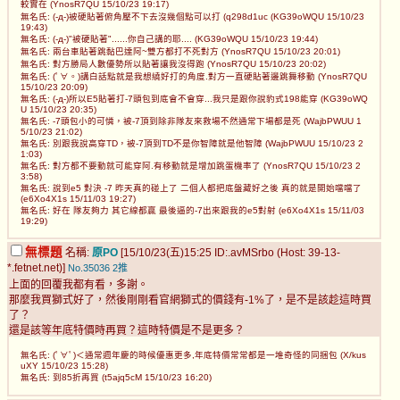
較實在 (YnosR7QU 15/10/23 19:17)
無名氏: (-д-)被硬貼著俯角壓不下去沒幾個點可以打 (q298d1uc (KG39oWQU 15/10/23
19:43)
無名氏: (-д-)"被硬貼著"......你自己講的耶.... (KG39oWQU 15/10/23 19:44)
無名氏: 兩台車貼著跳黏巴達阿~雙方都打不死對方 (YnosR7QU 15/10/23 20:01)
無名氏: 對方勝局人數優勢所以貼著讓我沒得跑 (YnosR7QU 15/10/23 20:02)
無名氏: (ﾟ∀。)講白話點就是我想繞好打的角度.對方一直硬貼著邊跳舞移動 (YnosR7QU
15/10/23 20:09)
無名氏: (-д-)所以E5貼著打-7頭包到底會不會穿...我只是跟你說豹式198能穿 (KG39oWQ
U 15/10/23 20:35)
無名氏: -7頭包小的可憐，被-7頂到除非隊友來救場不然通常下場都是死 (WajbPWUU 1
5/10/23 21:02)
無名氏: 別跟我說高穿TD，被-7頂到TD不是你智障就是他智障 (WajbPWUU 15/10/23 2
1:03)
無名氏: 對方都不要動就可能穿阿.有移動就是增加跳蛋機率了 (YnosR7QU 15/10/23 2
3:58)
無名氏: 說到e5 對決 -7 昨天真的碰上了 二個人都把底盤藏好之後 真的就是開始噹噹了
(e6Xo4X1s 15/11/03 19:27)
無名氏: 好在 隊友夠力 其它線都贏 最後逼的-7出來跟我的e5對射 (e6Xo4X1s 15/11/03
19:29)
無標題
名稱:
原PO
[15/10/23(五)15:25 ID:.avMSrbo (Host: 39-13-
*.fetnet.net)]
No.35036
2推
上面的回覆我都有看，多謝。
那麼我買獅式好了，然後剛剛看官網獅式的價錢有-1%了，是不是該趁這時買
了？
還是該等年底特價時再買？這時特價是不是更多？
無名氏: (ﾟ∀ﾟ)＜通常週年慶的時候優惠更多,年底特價常常都是一堆奇怪的同捆包 (X/kus
uXY 15/10/23 15:28)
無名氏: 到85折再買 (t5ajq5cM 15/10/23 16:20)