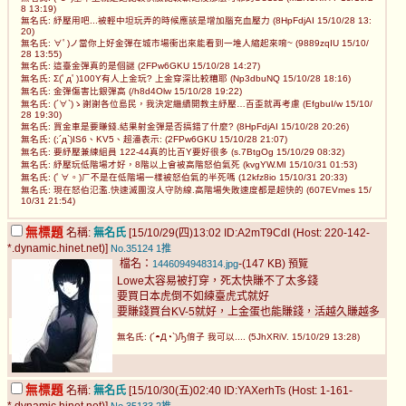
8 13:19)
無名氏: 紓壓用吧...被輕中坦玩弄的時候應該是增加腦充血壓力 (8HpFdjAI 15/10/28 13:
20)
無名氏: ∀ﾟ)ノ當你上好金彈在城市場衝出來能看到一堆人縮起來唷~ (9889zqIU 15/10/
28 13:55)
無名氏: 這臺金彈真的是個謎 (2FPw6GKU 15/10/28 14:27)
無名氏: Σ(ﾟдﾟ)100Y有人上金玩? 上金穿深比較糟耶 (Np3dbuNQ 15/10/28 18:16)
無名氏: 金彈傷害比銀彈高 (/h8d4Olw 15/10/28 19:22)
無名氏: (´∀`)ゝ謝謝各位島民，我決定繼續開教主紓壓…百歪就再考慮 (EfgbuI/w 15/10/
28 19:30)
無名氏: 買金車是要賺錢.結果射金彈是否搞錯了什麼? (8HpFdjAI 15/10/28 20:26)
無名氏: (;´д`)IS6、KV5、超潘表示: (2FPw6GKU 15/10/28 21:07)
無名氏: 要紓壓兼練組員 122-44真的比百Y要好很多 (s.7BtgOg 15/10/29 08:32)
無名氏: 紓壓玩低階場才好，8階以上會被高階怒伯氣死 (kvgYW.MI 15/10/31 01:53)
無名氏: (ﾟ∀。)ㄏ不是在低階場一樣被怒伯氣的半死嗎 (12kfz8io 15/10/31 20:33)
無名氏: 現在怒伯氾濫.快速滅團沒人守防線.高階場失敗速度都是超快的 (607EVmes 15/
10/31 21:54)
無標題
名稱:
無名氏
[15/10/29(四)13:02 ID:A2mT9CdI (Host: 220-142-
*.dynamic.hinet.net)]
No.35124
1推
檔名：
-(147 KB)
1446094948314.jpg
預覽
Lowe太容易被打穿，死太快賺不了太多錢
要買日本虎倒不如練臺虎式就好
要賺錢買台KV-5就好，上金蛋也能賺錢，活越久賺越多
無名氏: (´◓Д◔`)Ԡ俼子 我可以.... (5JhXRiV. 15/10/29 13:28)
無標題
名稱:
無名氏
[15/10/30(五)02:40 ID:YAXerhTs (Host: 1-161-