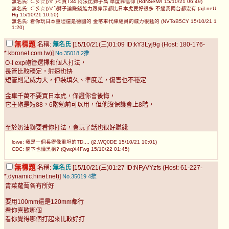
無名氏: ⊂彡☆))∀`)＜買T34 阿法比獅子高 準度靠信仰 (RdNSeM/I 15/10/21 06:49)
無名氏: ⊂彡☆))∀`)獅子論賺錢能力跟穿深都比日本虎要好很多 不過我兩台都沒有 (ajLneU
Hg 15/10/21 10:50)
無名氏: 看你玩日本重坦還是德國的 金幣車代練組員的威力很猛的 (NVToB5CY 15/10/21 1
1:20)
無標題
名稱:
無名氏
[15/10/21(三)01:09 ID:kY3Lyj9g (Host: 180-176-
*.kbronet.com.tw)]
No.35018
2推
O-I exp砲管選擇和個人打法，
長管比較穩定，射速也快
短管則是威力大，但裝填久、準度差，傷害也不穩定
金車千萬不要買日本虎，保證你會後悔，
它主砲是短88，6階勉前可以用，但他沒保護會上8階，
至於奶油獅要看你打法，會玩了話也很好賺錢
lowe: 我是一個長得像重坦的TD.... (j2.WQ0DE 15/10/21 10:01)
CDC: 閣下也懂黑槍? (QwqX4Fwg 15/10/22 01:45)
無標題
名稱:
無名氏
[15/10/21(三)01:27 ID:NFyVYzfs (Host: 61-227-
*.dynamic.hinet.net)]
No.35019
4推
青菜蘿蔔各有所好
要用100mm還是120mm都行
看你喜歡哪個
看你覺得哪個打起來比較好打