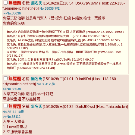
無標題
名稱:
無名氏
[15/10/23(五)16:54 ID:AX7pVJMM (Host: 223-138-
*.emome-ip.hinet.net)]
No.35038
7推
>>No.35036
你要玩奶油獅 就是專門幫人卡點 擺角 扛線 伸縮炮 拖住一票敵軍
你真的會玩嗎
無名氏: 奶油獅這廢物連七階中坦都扛不住正面 去買超潘吧 (PcxD8JfA 15/10/23 16:56)
無名氏: 在會打的中玩前面奶油獅根本就是大肉... (PcxD8JfA 15/10/23 16:57)
無名氏: ALPHA太低 弱點無法藏 根本被IS硬換都會吐血 (PcxD8JfA 15/10/23 16:57)
無名氏: 車軟就是要藏掩體.沒人支援就龜一點在掩體射.這樣加減拖點時間 (q298d1uc 1
5/10/23 17:02)
有玩過: 一個跟大家走在找點 另一個自己卡某個點一顆頭打等被打臉 (YWAdamoI 15/1
0/24 01:27)
無名氏: 10階上金要看對方車種吧? (aSQV2gRk 15/10/24 09:09)
無名氏: |ー`)我覺得在那邊看阿法還是DPM的很好笑 又不是場場對面都跟傻子一樣原地
給妳打 (eaobutvw 15/10/24 14:48)
無標題
名稱:
無名氏
[15/10/28(三)01:01 ID:lnrt9DrI (Host: 118-160-
*.dynamic.hinet.net)]
No.35112
推
>>No.35038
人家買奶油師 總比買cdc什好吧
亞服缺重坦 不缺黑槍阿
無標題
名稱:
無名氏
[15/10/28(三)04:32 ID:nhJK0wsI (Host: *.niu.edu.tw)]
No.35114
10推
>>No.35112
人生三大錯覺
1. Lowe是重坦
2. 亞服玩家會黑槍