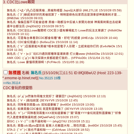
3. CDC比Lowe難開
無名氏: (´◓Д◔`)Ԡ凸亞服黑槍...黑槍狗裡面 Japs佔大部分 (iWL27L1E 15/10/28 05:59)
無名氏: (ﾟ3ﾟ)躲起來好好的黑槍就算了，明明是綠色玩家而且是頂車卻神風衝刺才是....
(9N82lslc 15/10/28 09:03)
無名氏: 偏偏亞服不可能會這樣 黑槍一砲都沒中反被人家開光收掉 神風衝刺衝出去結果
連半台都沒亮 (Jmj30d2Q 15/10/28 09:57)
無名氏: CDC沒比Lowe難開吧 CDC至少還有轉場能力 Lowe的玩法太單調了 (/h8d4Olw
15/10/28 10:11)
無名氏: 可是每台車看到CDC都會有種"癢，好吃"的感覺 (4HEcUjv. 15/10/28 10:44)
無名氏: CDC會玩很盧小 (6o6euZ1k 15/10/28 11:14)
無名氏: (ﾟ∀ﾟ)亞服那能叫黑槍?根本就是電子人形靶，立起來給你打的 (Ev4xNkOk 15/1
0/28 11:34)
無名氏: (ﾟ∀。)o彡ﾟ玩E25遇到那種笨蛋潮爽德 打火雞www (/h8d4Olw 15/10/28 12:01)
AMX CDC: (;´д`)＜每次探頭大家都超愛打我的... (VFP4oD0c 15/11/04 21:52)
無名氏: Lowe 要懂得賣頭啊 ! (FcFHecG. 15/11/05 11:26)
無標題
名稱:
無名氏
[15/10/28(三)11:51 ID:8fQ0BwU2 (Host: 223-139-
*.emome-ip.hinet.net)]
No.35115
19推
>>No.35114
CDC會玩的很變態
無名氏: (σﾟдﾟ)σ然後你用推文就好了 硬要回? (Jmj30d2Q 15/10/28 12:13)
無名氏: (ﾟ∀。)我怕寂寞 (3EYbYVfI 15/10/28 12:45)
無名氏: 同隊看到兩隻cdc 就知道要輸了 (lnrt9DrI 15/10/28 13:00)
無名氏: 如果兩隻CDC會玩 就是對面要輸了 (3EYbYVfI 15/10/28 13:19)
無名氏: ∀ﾟ)ノ"同隊看到兩隻XXX就知道要輸了"跟"兩隻YYY會玩就是對面要輸了"好像
代入甚麼車都無違和感 (WQwkFwhQ 15/10/28 15:07)
邱GC: (ゝ∀･)⌒☆我不違和呦~~~ (shgQ7/tU 15/10/28 15:11)
無名氏: 兩隻cdc或pta當班長 藍紫人也輸面大啦 ,,,現在的圖,, (lnrt9DrI 15/10/28 15:45)
STA-2: (ﾟ∀ﾟ)＜我也不違和呦~~~ (CdVrfuwc 15/10/28 18:52)
KV5: (´・ω)＜有人找我嗎? (3EdSxcXw 15/10/28 23:47)