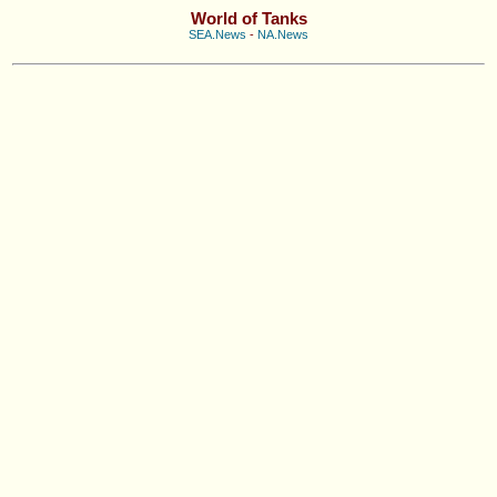
World of Tanks
SEA.News
-
NA.News