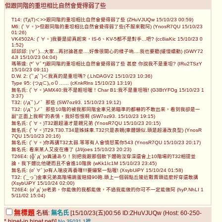
但跟同階的重坦相比自然會覺得弱了些
T14: (TдT)＜>>跟同階的重坦相比自然會覺得弱了些 (ZHuVJUQw 15/10/23 00:59)
M6: (ﾟ∀。)>但跟同階的重坦相比自然會覺得弱了些(不服來戰阿) (YnosR7QU 15/10/23
01:26)
VK4502A: (ﾟ∀。)我要是認真起來，IS-6、KV-5都不是對手...吧? (cc8iaKic 15/10/23 0
1:52)
邱邱邱: |∀ﾟ)...大家...再討論甚麼....好像很開心的樣子吶....我也要聽(緩慢蠕動) (GWY72
4JI 15/10/23 04:04)
瑪蒂達: (*ﾟ∀ﾟ*)跟同階的重坦相比自然會覺得弱了些 甚麼 你說我不是重坦? (IRu2TSzY
15/10/23 09:11)
D.W. 2: (´ﾟдﾟ`)＜我真的是重坦嗎? (.LhDAGV2 15/10/23 10:36)
Type 95: (つд⊂)｡o０…… (cKnkRlns 15/10/23 13:19)
無名氏: (ﾟ∀。)AMX40:我不是輕坦喔！Char B1:我不是重坦哦! (G3BtYFOg 15/10/23 1
3:37)
T32: (ﾉд`ﾟ)ノ゛那些 (SW7oz93. 15/10/23 19:12)
T32: (ﾉд`ﾟ)ノ゛那些10階的被我那同階金車兄弟瞄準的都嚇的不敢出來，看到我卻是一
副"正面上我啊"的表情，我好怨恨啊 (SW7oz93. 15/10/23 19:15)
無名氏: (ﾟ∀。)T32跟超潘才是親兄弟 (YnosR7QU 15/10/23 20:15)
無名氏: (ﾟ∀。)T29.T30.T34是姊妹車.T32只是表親(車體類似.頭是超潘改良型) (YnosR
7QU 15/10/23 20:16)
無名氏: (ﾟ∀。)你再講T32太弱.等等有人會憤怒罵你543 (YnosR7QU 15/10/23 20:17)
無名氏: 看來某人又皮在癢了 (J/l/joes 15/10/23 20:23)
T26E4: (╬ﾟдﾟ)σ異議あり！別把我跟那個軟下體砲沒穿深還會上10階場的T32相提並
論，我下體比他硬而且不會進10階房 (wKk1Ic1M 15/10/23 23:45)
無名氏: (σﾟ∀ﾟ)σ有人嗆皮再養囉!!!要繃緊一點喔! (XsybUiPY 15/10/24 01:58)
T32: (`_っ´)金車兄弟高階場跳蛋賠錢90砲.頭上一個弱點丘陵近戰賣頭這麼好穿還敢講
(XsybUiPY 15/10/24 02:00)
T26E4: (σﾟдﾟ)σ老弟，你能做的我都能做，不過我能做的你可不一定能做阿 (hyP.NhLI 1
5/11/02 15:04)
無標題
名稱:
無名氏
[15/10/23(五)00:56 ID:ZHuVJUQw (Host: 60-250-
*.hinet-ip.hinet.net)]
No.35031
1推