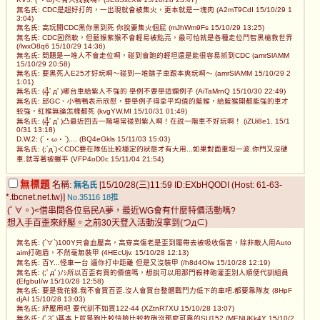
無名氏: CDC是超好打的，一出現就會被集火，更本就是一塊肉 (A2mT9CdI 15/10/29 1
3:04)
無名氏: 高玩開CDC黑你黑到死 你說要集火個屁 (mJhWm9Fs 15/10/29 13:25)
無名氏: CDC固然軟，但藍猴紫猴不會輕易被點亮，最可怕就是各種走位鬥智黑槍救世界
(/lwxO8q6 15/10/29 14:36)
無名氏: 問題是一堆人不會走位啊，碰到會跑的輕坦還是能很容易抓到CDC (amrSlAMM
15/10/29 20:58)
無名氏: 要黑死人E25才好玩啊～碰到一堆瞎子車跟本爽玩啊～ (amrSlAMM 15/10/29 2
1:01)
無名氏: (╬ﾟдﾟ)哪台車給紫人不強的 舉例不要舉這爛例子 (AiTaMrnQ 15/10/30 22:49)
無名氏: 邱GC、小鴨鴨表示欣慰，要舉例子得拿平均值的藍猴，給藍猴開都能強的車才
較強，紅猴無論怎樣都死 (kvgYW.MI 15/10/31 01:49)
無名氏: (╬ﾟдﾟ)凸最近回去一階場常碰到紫人啊！在說一階車不好玩啊！ (iZUi8e1. 15/1
0/31 13:18)
D.W.2: (´・ω・`).... (BQ4eGkls 15/11/03 15:03)
無名氏: (;´д`)＜CDC要在隊伍比較穩定的狀態才有大用...如果對面重坦一波.你門又沒硬
車.就等著被輾平 (VFP4oD0c 15/11/04 21:54)
無標題
名稱:
[15/10/28(三)11:59 ID:EXbHQODI (Host: 61-63-
無名氏
*.tbcnet.net.tw)]
No.35116
18推
(ﾟ∀。)<借串問各位島民A夢，最近WG會有什麼特價活動嗎?
想入手百歪來紓壓。之前30天登入活動沒拿到(つд⊂)
無名氏: (´∀`)100Y只會血壓高，高穿高傷老是歪到履帶去被吸收傷害，除非敵人用Auto
aim打砲盾，不然毫無裝甲 (4HEcUjv. 15/10/28 12:13)
無名氏: 百Y...怪車一台 逼你打中距離 但是又沒裝甲 (/h8d4Olw 15/10/28 12:19)
無名氏: (;ﾟдﾟ)ﾉｼ所以百歪有買的價值嗎，想說可以用那門殺神砲灌歪別人順便代訓組員
(EfgbuI/w 15/10/28 12:58)
無名氏: 要是我花錢.我不會買百歪.沒人會買台整體戰鬥力低下的車吧.都要靠隊友 (8HpF
djAI 15/10/28 13:03)
無名氏: 紓壓用吧 要代訓不如買122-44 (XZtnR7XU 15/10/28 13:07)
無名氏: (ﾟ3ﾟ)基本上就是跑比較快臉比較軟砲沒那麼可靠的SU152 (MENUKk4Y 15/10/2