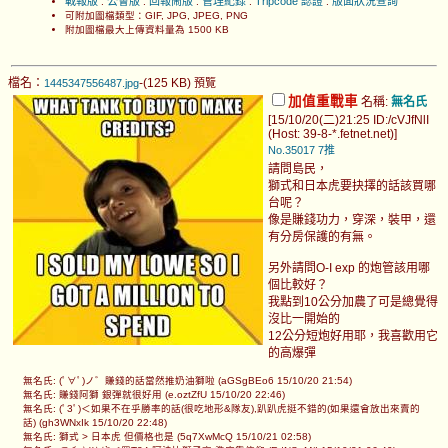
戰報版
公會版
回報鬧版
管理紀錄
Tripcode 認證
版面狀況查詢
.
.
.
.
.
可附加圖檔類型：GIF, JPG, JPEG, PNG
附加圖檔最大上傳資料量為 1500 KB
檔名：
-(125 KB)
1445347556487.jpg
預覽
加值重戰車
名稱:
無名氏
[15/10/20(二)21:25 ID:/cVJfNlI
(Host: 39-8-*.fetnet.net)]
No.35017
7推
請問島民，
獅式和日本虎要抉擇的話該買哪
台呢？
像是賺錢功力，穿深，裝甲，還
有分房保護的有無。
另外請問O-I exp 的炮管該用哪
個比較好？
我點到10公分加農了可是總覺得
沒比一開始的
12公分短炮好用耶，我喜歡用它
的高爆彈
無名氏: (ﾟ∀ﾟ)ノ゛賺錢的話當然推奶油獅啦 (aGSgBEo6 15/10/20 21:54)
無名氏: 賺錢阿獅 銀彈就很好用 (e.oztZfU 15/10/20 22:46)
無名氏: (ﾟ3ﾟ)＜如果不在乎勝率的話(很吃地形&隊友),趴趴虎挺不錯的(如果還會放出來賣的
話) (gh3WNxIk 15/10/20 22:48)
無名氏: 獅式 > 日本虎 但價格也是 (5q7XwMcQ 15/10/21 02:58)