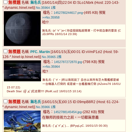
無標題
名稱:
無名氏
[16/01/14(四)22:04 ID:SLo1Nbrk (Host: 220-143-
*.dynamic.hinet.net)]
No.35964
1推
檔名：
-(495 KB)
1452780244617.png
預覽
>>No.35958
哈!?
無名氏: (σﾟ∀ﾟ)σ＜你這個弱點超簡單，打中就自暴的雷貨 (C
JZc9FRs 16/01/14 23:39)
無標題
名稱:
PFC. Martin
[16/01/15(五)00:01 ID:vVmP1zi2 (Host: 59-
126-*.hinet-ip.hinet.net)]
No.35965
2推
檔名：
-(798 KB)
1452787272870.jpg
預覽
>>No.35964
哈?
無名氏: (ﾟ∀。)所以我就說了 自古以來所有巨大戰艦都是被
一台機器人打倒的 或是被一台艦載機打倒 (AZoins76 16/01/
15 07:22)
Death Star: (╬ﾟдﾟ)尼走開!!!! (RoiK.uz2 16/01/15 10:14)
無標題
名稱:
無名氏
[16/01/15(五)00:15 ID:09mpB8R2 (Host: 61-224-
*.dynamic.hinet.net)]
No.35966
1推
檔名：
-(282 KB)
1452788145454.jpg
預覽
在聯邦的技術力之前，一切都無意義
無名氏: (ﾟдﾟ≡ﾟдﾟ).... (BPyqLyC. 16/01/15 00:30)