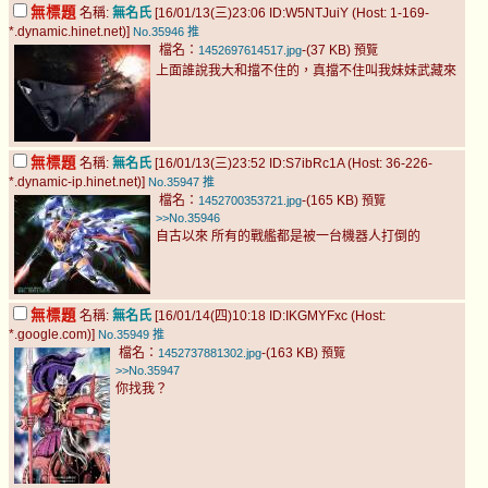
無標題
名稱:
無名氏
[16/01/13(三)23:06 ID:W5NTJuiY (Host: 1-169-
*.dynamic.hinet.net)]
No.35946
推
檔名：
-(37 KB)
1452697614517.jpg
預覽
上面誰說我大和擋不住的，真擋不住叫我妹妹武藏來
無標題
名稱:
無名氏
[16/01/13(三)23:52 ID:S7ibRc1A (Host: 36-226-
*.dynamic-ip.hinet.net)]
No.35947
推
檔名：
-(165 KB)
1452700353721.jpg
預覽
>>No.35946
自古以來 所有的戰艦都是被一台機器人打倒的
無標題
名稱:
無名氏
[16/01/14(四)10:18 ID:IKGMYFxc (Host:
*.google.com)]
No.35949
推
檔名：
-(163 KB)
1452737881302.jpg
預覽
>>No.35947
你找我？