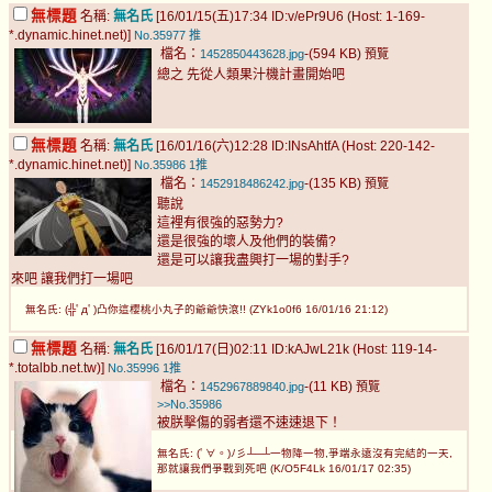
無標題
名稱:
無名氏
[16/01/15(五)17:34 ID:v/ePr9U6 (Host: 1-169-
*.dynamic.hinet.net)]
No.35977
推
檔名：
-(594 KB)
1452850443628.jpg
預覽
總之 先從人類果汁機計畫開始吧
無標題
名稱:
無名氏
[16/01/16(六)12:28 ID:INsAhtfA (Host: 220-142-
*.dynamic.hinet.net)]
No.35986
1推
檔名：
-(135 KB)
1452918486242.jpg
預覽
聽說
這裡有很強的惡勢力?
還是很強的壞人及他們的裝備?
還是可以讓我盡興打一場的對手?
來吧 讓我們打一場吧
無名氏: (╬ﾟдﾟ)凸你這櫻桃小丸子的爺爺快滾!! (ZYk1o0f6 16/01/16 21:12)
無標題
名稱:
無名氏
[16/01/17(日)02:11 ID:kAJwL21k (Host: 119-14-
*.totalbb.net.tw)]
No.35996
1推
檔名：
-(11 KB)
1452967889840.jpg
預覽
>>No.35986
被朕擊傷的弱者還不速速退下！
無名氏: (ﾟ∀。)ﾉ彡┴─┴一物降一物,爭端永遠沒有完結的一天,
那就讓我們爭戰到死吧 (K/O5F4Lk 16/01/17 02:35)