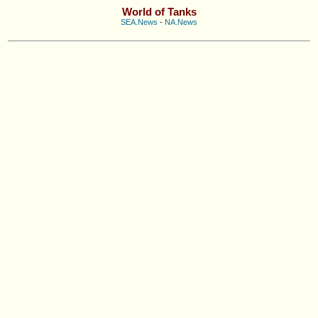
World of Tanks
SEA.News
-
NA.News