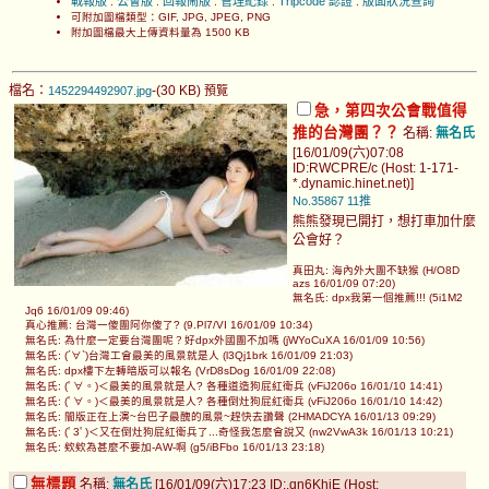
戰報版
公會版
回報鬧版
管理紀錄
Tripcode 認證
版面狀況查詢
.
.
.
.
.
可附加圖檔類型：GIF, JPG, JPEG, PNG
附加圖檔最大上傳資料量為 1500 KB
檔名：
-(30 KB)
1452294492907.jpg
預覽
急，第四次公會戰值得
推的台灣團？？
名稱:
無名氏
[16/01/09(六)07:08
ID:RWCPRE/c (Host: 1-171-
*.dynamic.hinet.net)]
No.35867
11推
熊熊發現已開打，想打車加什麼
公會好？
真田丸: 海內外大團不缺猴 (H/O8D
azs 16/01/09 07:20)
無名氏: dpx我第一個推薦!!! (5i1M2
Jq6 16/01/09 09:46)
真心推薦: 台灣一傻團阿你傻了? (9.Pl7/VI 16/01/09 10:34)
無名氏: 為什麼一定要台灣團呢？好dpx外國團不加嗎 (jWYoCuXA 16/01/09 10:56)
無名氏: (´∀`)台灣工會最美的風景就是人 (l3Qj1brk 16/01/09 21:03)
無名氏: dpx樓下左轉暗版可以報名 (VrD8sDog 16/01/09 22:08)
無名氏: (ﾟ∀。)＜最美的風景就是人? 各種道造狗屁紅衛兵 (vFiJ206o 16/01/10 14:41)
無名氏: (ﾟ∀。)＜最美的風景就是人? 各種倒灶狗屁紅衛兵 (vFiJ206o 16/01/10 14:42)
無名氏: 闇版正在上演~台巴子最醜的風景~趕快去讚聲 (2HMADCYA 16/01/13 09:29)
無名氏: (ﾟ3ﾟ)＜又在倒灶狗屁紅衛兵了...奇怪我怎麼會說又 (nw2VwA3k 16/01/13 10:21)
無名氏: 欸欸為甚麼不要加-AW-啊 (g5/iBFbo 16/01/13 23:18)
無標題
名稱:
無名氏
[16/01/09(六)17:23 ID:.qn6KhjE (Host: