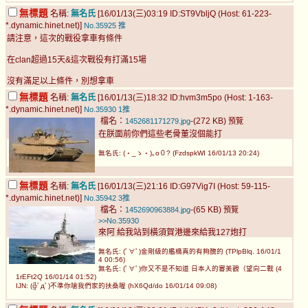
無標題
名稱:
無名氏
[16/01/13(三)03:19 ID:ST9VbljQ (Host: 61-223-
*.dynamic.hinet.net)]
No.35925
推
請注意，這次的戰役拿車有條件
在clan超過15天&這次戰役有打滿15場
沒有滿足以上條件，別想拿車
無標題
名稱:
無名氏
[16/01/13(三)18:32 ID:hvm3m5po (Host: 1-163-
*.dynamic.hinet.net)]
No.35930
1推
檔名：
-(272 KB)
1452681171279.jpg
預覽
在朕面前你們這些老骨董沒個能打
無名氏: (・_ゝ・)｡o０? (FzdspkWI 16/01/13 20:24)
無標題
名稱:
無名氏
[16/01/13(三)21:16 ID:G97Vig7I (Host: 59-115-
*.dynamic.hinet.net)]
No.35942
3推
檔名：
-(65 KB)
1452690963884.jpg
預覽
>>No.35930
來阿 給我站到橫須賀港邊來給我127炮打
無名氏: (ﾟ∀ﾟ)金剛級的艦橋真的有夠醜的 (TPlpBlq. 16/01/1
4 00:56)
無名氏: (ﾟ∀ﾟ)你又不是不知道 日本人的審美觀（望向二戰 (4
1rEFt2Q 16/01/14 01:52)
IJN: (╬ﾟдﾟ)不準你嗆我們家的扶桑喔 (hX6Qd/do 16/01/14 09:08)