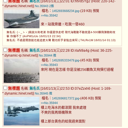
無標題
名稱:
無名氏
[16/01/13(三)22:01 ID:htVd5Yg2 (Host: 220-142-
*.dynamic.hinet.net)]
No.35943
2推
檔名：
-(19 KB)
1452693668234.jpg
預覽
>>No.35942
來，站我旁邊，吃我一發460
無名氏: (・_ゝ・)我說大和老弟 你還是快走吧 現代海戰動不動就是4-500顆飛彈飽和攻
擊 你擋不了 (4nPW1zUo 16/01/13 22:34)
無名氏: 不過是間旅館也能這麼大聲 戰功好歹拿點出來阿 (.T4LRn1M 16/01/14 01:13)
無標題
名稱:
無名氏
[16/01/13(三)22:28 ID:rlaN9a4g (Host: 36-225-
*.dynamic-ip.hinet.net)]
No.35944
推
檔名：
-(45 KB)
1452695333479.jpg
預覽
>>No.35943
來阿 現在是怎樣 你是沒被256顆魚叉飛彈打過喔
無標題
名稱:
無名氏
[16/01/13(三)22:53 ID:07eZzxh6 (Host: 1-169-
*.dynamic.hinet.net)]
No.35945
推
檔名：
-(406 KB)
1452696817372.jpg
預覽
>>No.35944
樓上吃海水的都滾開 我來處理
不爽的我再烙機隊來
樓上那台黃色的給我過來面對