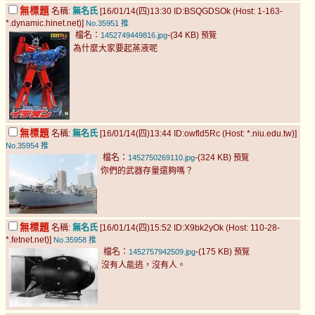
無標題
名稱:
無名氏
[16/01/14(四)13:30 ID:BSQGDSOk (Host: 1-163-
*.dynamic.hinet.net)]
No.35951
推
檔名：
-(34 KB)
1452749449816.jpg
預覽
為什麼大家要起蒸液呢
無標題
名稱:
無名氏
[16/01/14(四)13:44 ID:owfld5Rc (Host: *.niu.edu.tw)]
No.35954
推
檔名：
-(324 KB)
1452750269110.jpg
預覽
你們的武器存量還夠嗎？
無標題
名稱:
無名氏
[16/01/14(四)15:52 ID:X9bk2yOk (Host: 110-28-
*.fetnet.net)]
No.35958
推
檔名：
-(175 KB)
1452757942509.jpg
預覽
沒有人能逃，沒有人。