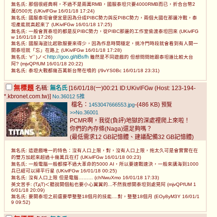
無名氏: 那個很經典啊，不過不是兩萬RMB，國服泰坦只要4000RMB而已，折合台幣2
萬0500元 (UKivlFGw 16/01/18 17:24)
無名氏: 國服泰坦會便宜是因為分成PIBC勢力與反PIBC勢力，兩個大國在那邊冷戰，泰
坦產能就高起來了 (UKivlFGw 16/01/18 17:25)
無名氏: 一般會買泰坦的都是反PIBC勢力，從PIBC那邊的工作室偷渡泰坦回來 (UKivlFG
w 16/01/18 17:26)
無名氏: 國服海盜比起歐服要來得少，因為作息時間穩定，挑冷門時段就會看到有人開一
開泰坦就「忘」在路上 (UKivlFGw 16/01/18 17:28)
http://goo.gl/tiBsfh
無名氏: ∀ﾟ)ノ＜
雖然是不同遊戲的 但想問問她跟泰坦誰比較大台
阿? (mjvQPfUM 16/01/18 20:22)
無名氏: 泰坦大戰都幾百萬新台幣在噴的 (/9vYS0Bc 16/01/18 23:31)
無標題
名稱:
無名氏
[16/01/18(一)00:21 ID:UKivlFGw (Host: 123-194-
*.kbronet.com.tw)]
No.36012
5推
檔名：
-(486 KB)
1453047666553.jpg
預覽
>>No.36001
PCMR啊，我從(負評)地獄的深處裡爬上來啦！
你們的內存條(Naga)還足夠嗎？
(最低需求12 GB記憶體、建議配備32 GB記憶體)
無名氏: 這遊戲唯一的特色：沒有人口上限，對，沒有人口上限，拖太久可是會實實在在
的雙方加起來超過十幾萬兵在打 (UKivlFGw 16/01/18 00:23)
無名氏: 一般電腦一般都撐不過大革命的5000 AI，所以要速戰速決，一般來講海到1000
兵已經可以掃平行星 (UKivlFGw 16/01/18 00:25)
無名氏: 沒有人口上限 但是電腦……… (chNwuXmo 16/01/18 17:33)
英文苦手: (TдT)＜聽說開個船也要小心翼翼的...不然我想開泰坦到處晃阿 (mjvQPfUM 1
6/01/18 20:09)
無名氏: 要開泰坦之前還要學整整18個月的技能....對，整整18個月 (EOy8yM3Y 16/01/1
9 09:52)