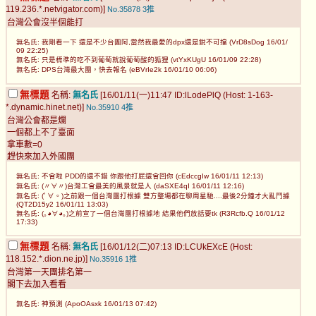
119.236.*.netvigator.com)]
No.35878
3推
台灣公會沒半個能打
無名氏: 我剛看一下 還是不少台團阿,當然我最愛的dpx還是銳不可擋 (VrD8sDog 16/01/
09 22:25)
無名氏: 只是標準的吃不到葡萄就說葡萄酸的狐狸 (vtYxKUgU 16/01/09 22:28)
無名氏: DPS台灣最大團，快去報名 (eBVrIe2k 16/01/10 06:06)
無標題
名稱:
無名氏
[16/01/11(一)11:47 ID:lLodePlQ (Host: 1-163-
*.dynamic.hinet.net)]
No.35910
4推
台灣公會都是爛
一個都上不了臺面
拿車數=0
趕快來加入外國團
無名氏: 不會啦 PDD的還不錯 你跟他打屁還會回你 (cEdccgIw 16/01/11 12:13)
無名氏: (〃∀〃)台灣工會最美的風景就是人 (daSXE4qI 16/01/11 12:16)
無名氏: (ﾟ∀。)之前跟一個台灣團打根據 雙方整場都在聊周星馳....最後2分鐘才大亂鬥據
(QT2D15y2 16/01/11 13:03)
無名氏: (｡◕∀◕｡)之前宣了一個台灣團打根據地 結果他們放話要tk (R3Rcfb.Q 16/01/12
17:33)
無標題
名稱:
無名氏
[16/01/12(二)07:13 ID:LCUkEXcE (Host:
118.152.*.dion.ne.jp)]
No.35916
1推
台灣第一天團排名第一
閣下去加入看看
無名氏: 神預測 (ApoOAsxk 16/01/13 07:42)