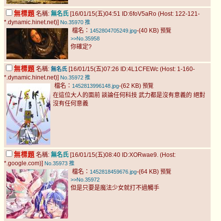
無標題
名稱:
無名氏
[16/01/15(五)04:51 ID:6foV5aRo (Host: 122-121-
*.dynamic.hinet.net)]
No.35970
推
檔名：
-(40 KB)
1452804705249.jpg
預覽
>>No.35958
你確定?
無標題
名稱:
[16/01/15(五)07:26 ID:4L1CFEWc (Host: 1-160-
無名氏
*.dynamic.hinet.net)]
No.35972
推
檔名：
-(62 KB)
1452813996148.jpg
預覽
在這位大人的面前 談論任何科技 武力都是沒有意義的 絕對
沒有任何意義
無標題
名稱:
無名氏
[16/01/15(五)08:40 ID:XORwae9. (Host:
*.google.com)]
No.35973
推
檔名：
-(64 KB)
1452818459676.jpg
預覽
>>No.35972
但是只要是魔法少女就打不過觸手