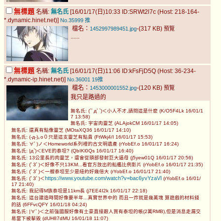
無標題
名稱:
無名氏
[16/01/17(日)10:33 ID:SRWt2l7c (Host: 218-164-
*.dynamic.hinet.net)]
No.35999
推
檔名：
-(317 KB)
1452997989451.jpg
預覽
......
無標題
名稱:
無名氏
[16/01/17(日)11:06 ID:kFsFjD5Q (Host: 36-234-
*.dynamic-ip.hinet.net)]
No.36001
19推
檔名：
-(120 KB)
1453000001552.jpg
預覽
我只是路過的
無名氏: (´ﾟдﾟ`)＜小人不才,請問這是什麼 (K/O5F4Lk 16/01/1
7 13:58)
無名氏: 宇宙肉靈芝 (ALAjokCM 16/01/17 14:05)
無名氏: 還真有點像靈芝 (MOtaXQ36 16/01/17 14:10)
無名氏: (-д-)｡o０只是這支靈芝有點貴 (FtWkj4/I 16/01/17 15:53)
無名氏: ∀ﾟ)ノ＜Homeworld系列裡的古文明遺產 (rYobEf.o 16/01/17 16:24)
無名氏: |д`)＜EVE的泰坦? (QbIKl0Qs 16/01/17 16:40)
無名氏: 13公里長的肉靈芝，還會從頭部發射巨大逼母 (j5yew01Q 16/01/17 20:56)
無名氏: (ﾟ3ﾟ)＜好像不只13KM...看官方放出的船艦比例影片 (rYobEf.o 16/01/17 21:35)
無名氏: (ﾟ3ﾟ)＜一艘泰坦至少是紐約好幾倍大 (rYobEf.o 16/01/17 21:40)
https://www.youtube.com/watch?v=bac6yvYzaVI
無名氏: (ﾟ3ﾟ)＜
(rYobEf.o 16/01/
17 21:40)
無名氏: 我記得M族泰坦是11km長 (j7EE4I2k 16/01/17 22:18)
無名氏: 這台建造時間好像要半年...真實世界中的 而且一炸就是幾萬塊 算遊戲的材料錢
的話 (6FFvcQFY 16/01/18 04:24)
無名氏: |∀ﾟ)＜之前強國服好像有土豪直接跟人買有泰坦的帳(2萬RMB),但是消息走漏交
易當下被擊毀 (dUH87dMU 16/01/18 11:07)