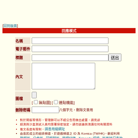
[
]
回到版面
回應模式
名稱
電子郵件
標題
內文
圖檔
[
無貼圖
] [
連貼機能
]
刪除密碼
八個字元，刪除文章用
對於鬧版等情形，管理群可以不經公告而做出處置，請見諒
超測與沙盒測試人員均簽署保密協定，請勿談論與洩漏任何有關資料
請善用縮網址
推文長度有限制，
由島民成立的組排頻道，於遊戲頻道之 ID 為 Komica (TW/HK)，歡迎利用