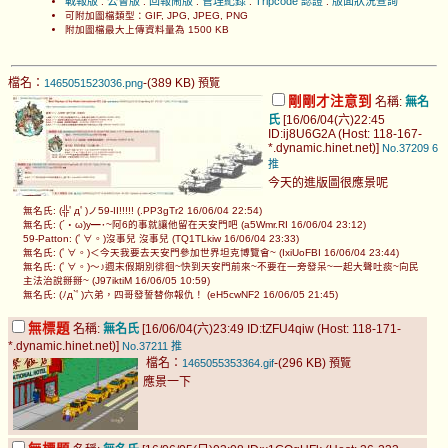
戰報版
公會版
回報鬧版
管理紀錄
Tripcode 認證
版面狀況查詢
.
.
.
.
.
可附加圖檔類型：GIF, JPG, JPEG, PNG
附加圖檔最大上傳資料量為 1500 KB
檔名：
-(389 KB)
1465051523036.png
預覽
剛剛才注意到
名稱:
無名
氏
[16/06/04(六)22:45
ID:ij8U6G2A (Host: 118-167-
*.dynamic.hinet.net)]
No.37209
6
推
今天的進版圖很應景呢
無名氏: (╬ﾟдﾟ)ノ59-II!!!!! (.PP3gTr2 16/06/04 22:54)
無名氏: (´・ω)y━･~阿6的事就讓他留在天安門吧 (a5Wmr.RI 16/06/04 23:12)
59-Patton: (ﾟ∀。)沒事兒 沒事兒 (TQ1TLkiw 16/06/04 23:33)
無名氏: (ﾟ∀。)＜今天我要去天安門參加世界坦克博覽會~ (IxiUoFBI 16/06/04 23:44)
無名氏: (ﾟ∀。)～♪週末假期別徘徊~快到天安門前來~不要在一旁發呆~一起大聲吐痰~向民
主法治說掰掰~ (J97iktiM 16/06/05 10:59)
無名氏: (ﾉд`ﾟ)六弟，四哥發誓替你報仇！ (eH5cwNF2 16/06/05 21:45)
無標題
名稱:
無名氏
[16/06/04(六)23:49 ID:tZFU4qiw (Host: 118-171-
*.dynamic.hinet.net)]
No.37211
推
檔名：
-(296 KB)
1465055353364.gif
預覽
應景一下