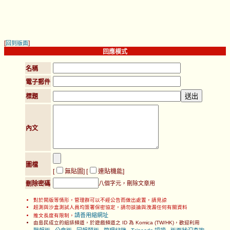
[
]
回到版面
回應模式
名稱
電子郵件
標題
內文
圖檔
[
無貼圖
] [
連貼機能
]
刪除密碼
八個字元，刪除文章用
對於鬧版等情形，管理群可以不經公告而做出處置，請見諒
超測與沙盒測試人員均簽署保密協定，請勿談論與洩漏任何有關資料
請善用縮網址
推文長度有限制，
由島民成立的組排頻道，於遊戲頻道之 ID 為 Komica (TW/HK)，歡迎利用