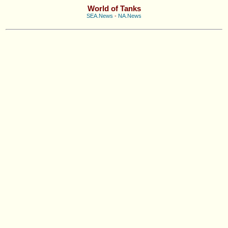
World of Tanks
SEA.News
-
NA.News