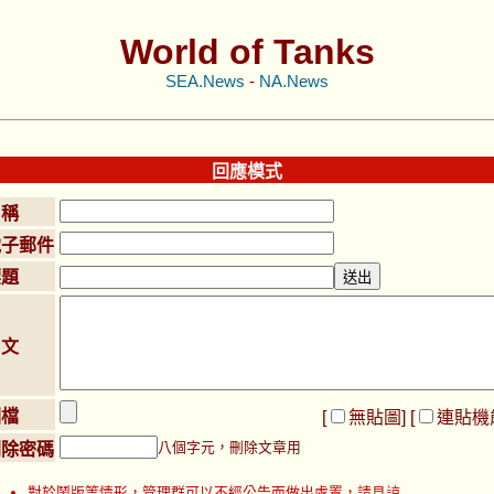
World of Tanks
SEA.News
-
NA.News
回應模式
名稱
電子郵件
標題
內文
圖檔
[
無貼圖
] [
連貼機
八個字元，刪除文章用
刪除密碼
對於鬧版等情形，管理群可以不經公告而做出處置，請見諒