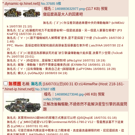
*.dynamic-ip.hinet.net)]
No.37685
9推
檔名：
-(117 KB)
1469883632977.png
預覽
做這麼高是大人的因素吧
無名氏: (ﾟ3ﾟ)＜你沒看到通過車體中央的傳動軸嘛? (icIWEbU
k 16/07/30 21:10)
無名氏: Σ(ﾟдﾟ)右邊截的地方不能隨便省啊!一個是過濾器，另一個是人要塞在哪裡? (P3
K/wF7Q 16/07/30 21:40)
無名氏: (ﾟ∀。)＜跟不懂機械的人解釋哪ˋ麼多,是不是搞錯了什麼 (7o3cs6Pc 16/07/30 2
1:46)
PFC. Martin: 直接這樣砍駕駛和通訊員頭會直接暴露在車外吧 (.aiu3VkA 16/07/30 22:4
2)
無名氏: (ﾟ3ﾟ)＜就是因為那顆該死的星ˋ狀引擎讓傳動軸只能斜置,浪費不少空間 (7o3cs6
Pc 16/07/30 23:01)
無名氏: (ﾟ∀。)你這傢伙...是蘇聯工程師對吧 (dNo1gVsI 16/07/31 19:19)
無名氏: 蘇聯：傳動軸？我們不需要這種東西(拔 (EXNWnTt2 16/08/01 15:10)
無名氏: (ﾟ∀。)沒有傳動軸，乘員自己走~(踩腳踏車 (1aPYOMro 16/08/01 18:28)
無名氏: 轉大人 (/uGNaJQU 16/08/03 04:19)
無標題
名稱:
無名氏
[16/07/31(日)00:31 ID:cU4imwRw (Host: 218-161-
*.hinet-ip.hinet.net)]
No.37687
8推
檔名：
-(46 KB)
1469896273046.jpg
預覽
>>No.37685
正解改後輪驅動,不過依然不能解決星型引擎的高度問
題
無名氏: 其實用M48A3跟M60的那種方式應該可以吧 (QiSQhqUE 16/07/31 01:16)
無名氏: (ﾟдﾟ)M60已經是V12引擎Continental AVDS-1790-2 V12，雪曼應該塞不下這東
西 (Ly2WLI.c 16/07/31 01:46)
無名氏: 可是巴頓系列應該是中戰車/主力戰車裡，高度最高最顯眼的欸，屁屁還超高，這
根本沒解決吧？ (hK05bRhY 16/08/01 01:05)