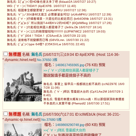
無名氏: Σ(ﾟдﾟ)＜但HD後也差太多了吧 (6daair2A 16/07/27 10:27)
WG: (ﾟ∀。)＜TIIDA!!! (4piEXPB. 16/07/27 11:40)
無名氏: 祖國車全都變更矮了 (vU4xMFKU 16/07/27 12:36)
無名氏: ∀ﾟ)ノ304身材太貧乏 必需要灌金坷垃! (vU4xMFKU 16/07/27 12:39)
無名氏: (ﾟ∀。)仔細看場景，只是拉的比較近而已 (br64O6Nk 16/07/27 13:31)
無名氏: (*´д`)o彡ﾟ所以我說T-44和KV-2的HD呢? (i0QdW9eg 16/07/27 17:26)
無名氏: (ﾟ∀。)只能相信英國人都是矮子了 (Je9/a.Dk 16/07/27 18:14)
無名氏: (ﾟ∀。)＜121的砲管變短啦!!!!!!!!!! (UJPM7WC2 16/07/27 19:03)
無名氏: (ﾟ∀ﾟ)304！TIIDA！ (CSAonEJc 16/07/29 22:10)
無名氏: 波席格不就變髒而已嗎 (G8V0Lmn. 16/07/30 21:22)
無名氏: (;ﾟдﾟ)＜type 64哩? (CI5KSVLw 16/07/31 22:40)
無標題
名稱:
無名氏
[16/07/27(三)19:04 ID:4piEXPB. (Host: 114-36-
*.dynamic.hinet.net)]
No.37650
3推
檔名：
-(76 KB)
1469617459365.jpg
預覽
>> (ﾟ∀。)只能相信英國人都是矮子了
聽說裝填手都是挑個子不高的
無名氏: 事實上 裝甲兵一般都挑比較不高的 (ccN2Z97E 16/0
7/28 11:06)
無名氏: (ﾟ∀。)拜託 雪曼超大台的 (CpX1Ae2M 16/07/29 1
8:40)
無名氏: 雪曼的車體大概有180cm高，所以那個頭頂和車體差
不多高的人其實不矮 (Pfwmzdl2 16/07/30 17:51)
無標題
名稱:
無名氏
[16/07/30(六)17:01 ID:icIWEbUk (Host: 36-231-
*.dynamic-ip.hinet.net)]
No.37680
5推
檔名：
-(60 KB)
1469869290748.jpg
預覽
>>(ﾟ∀。)拜託 雪曼超大台的
(ﾟ∀。)< 別再說高富帥是德國傳統了