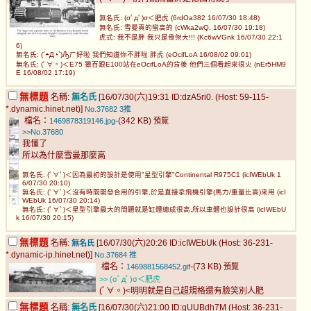
無名氏: (σﾟдﾟ)σ＜肥虎 (6rdOa382 16/07/30 18:48)
無名氏: 雪曼真的蠻高的 (cWka2wQ. 16/07/30 19:18)
虎式: 我不是胖 我只是骨架大!!! (Kc6wVGnk 16/07/30 22:1
6)
無名氏: (´◓Д◔`)Ԡㄏ好啦 我們知道你不胖啦 胖虎 (eOcifLoA 16/08/02 09:01)
無名氏: (ﾟ∀。)＜E75 獵百跟E100站在eOcifLoA的背後 他們三個看起來很火 (nEr5HM9
E 16/08/02 17:19)
無標題
名稱:
無名氏
[16/07/30(六)19:31 ID:dzA5ri0. (Host: 59-115-
*.dynamic.hinet.net)]
No.37682
3推
檔名：
-(342 KB)
1469878319146.jpg
預覽
>>No.37680
我懂了
所以為什麼雪曼那麼高
無名氏: (ﾟ∀ﾟ)＜因為最初的設計是使用"星型引擎"Continental R975C1 (icIWEbUk 1
6/07/30 20:10)
無名氏: (ﾟ∀ﾟ)＜沒有時間開發合用的引擎,於是直接拿飛機引擎(馬力/重量比高)來用 (icI
WEbUk 16/07/30 20:14)
無名氏: (ﾟ∀ﾟ)＜星型引擎最大的問題就是缸體總成很高,所以車體也設計很高 (icIWEbU
k 16/07/30 20:15)
無標題
名稱:
[16/07/30(六)20:26 ID:icIWEbUk (Host: 36-231-
無名氏
*.dynamic-ip.hinet.net)]
No.37684
推
檔名：
-(73 KB)
1469881568452.gif
預覽
>> (σﾟдﾟ)σ＜肥虎
(ﾟ∀。)<明明就是自己超規格還有臉笑別人肥
無標題
名稱:
無名氏
[16/07/30(六)21:00 ID:qUUBdh7M (Host: 36-231-