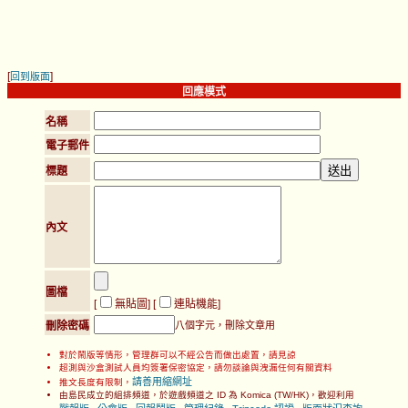
[
]
回到版面
回應模式
名稱
電子郵件
標題
內文
圖檔
[
無貼圖
] [
連貼機能
]
刪除密碼
八個字元，刪除文章用
對於鬧版等情形，管理群可以不經公告而做出處置，請見諒
超測與沙盒測試人員均簽署保密協定，請勿談論與洩漏任何有關資料
請善用縮網址
推文長度有限制，
由島民成立的組排頻道，於遊戲頻道之 ID 為 Komica (TW/HK)，歡迎利用