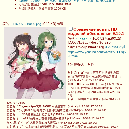
戰報版
公會版
回報鬧版
管理紀錄
Tripcode 認證
版面狀況查詢
.
.
.
.
.
可附加圖檔類型：GIF, JPG, JPEG, PNG
附加圖檔最大上傳資料量為 1500 KB
檔名：
-(942 KB)
1469561010039.png
預覽
Сравнение новых HD
моделей обновления 9.15.1
名稱:
(´・ω・`)
[16/07/27(三)03:23
ID:QvMkv3ac (Host: 36-230-
*.dynamic-ip.hinet.net)]
No.37644
20推
https://www.youtube.com/watch?v=PF0jA
xRfqso
304變好大一台啊
無名氏: (;ﾟдﾟ)WTF! 可不可以把機動力還
來!這已經不是從小客車變箱型車的等級了!
(D0lD9vLk 16/07/27 04:05)
1080P◆fCxh.mI40k: (｀･ω･)＜阿咧?沒有
二次HD的車?還以為像M103這種變化特別
大的會放進去... (EZREiqKs 16/07/27 06:
01)
無名氏: 祖國車又變更矮了 (jwPdXROQ 1
6/07/27 06:03)
無名氏: ﾟÅﾟ)y━･~再一次的.T95E2又被遺忘了. (da/aXg4. 16/07/27 09:57)
無名氏: Σ(ﾟдﾟ)FV304你是吃了什麼可以肥成這樣 (8vZHKjYw 16/07/27 10:03)
無名氏: ......304是被灌金柯拉了喔? (6jPGZ.oI 16/07/27 10:14)
無名氏: (´・ω)183頭是跟現在裝甲數值一樣嗎? (nR4Gwwv. 16/07/27 10:16)
多XA夢: (ﾟ∀。)有人看到我的放大燈嗎? (WkSXTkYU 16/07/27 10:20)
無名氏: (ﾟ∀ﾟ)＜玩304的時候覺得他的大小能塞5人不太科學 (6daair2A 16/07/27 10:27)