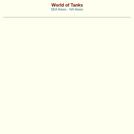
World of Tanks
SEA.News
-
NA.News