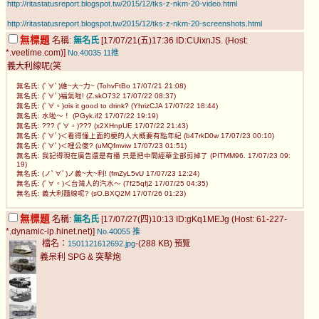
http://ritastatusreport.blogspot.tw/2015/12/tks-z-nkm-20-video.html
http://ritastatusreport.blogspot.tw/2015/12/tks-z-nkm-20-screenshots.html
無標題
名稱:
無名氏
[17/07/21(五)17:36 ID:CUixnJS. (Host:
*.veetime.com)]
No.40035
11推
義大利線呢(笑
無名氏: (ﾟ∀ﾟ)維~大~力~ (TohvFtBo 17/07/21 21:08)
無名氏: (ﾟ∀ﾟ)福氣啦! (Z.skO732 17/07/22 08:37)
無名氏: (ﾟ∀。)σis it good to drink? (YhrizCJA 17/07/22 18:44)
無名氏: 水啦～！ (PGyk.if2 17/07/22 19:19)
無名氏: ??? (ﾟ∀。)??? (x2XHnpUE 17/07/22 21:43)
無名氏: (ﾟ∀ﾟ)＜看得懂上面的梗的人大概要有點年紀 (b47rkD0w 17/07/23 00:10)
無名氏: (ﾟ∀ﾟ)＜哩公傻? (uMQfmviw 17/07/23 01:51)
無名氏: 我記得現在廣告還是有播 只是把中間經華全部剪掉了 (PITMM96. 17/07/23 09:
19)
無名氏: (ノﾟ∀ﾟ)ノ義~大~利! (fmZyL5vU 17/07/23 12:24)
無名氏: (ﾟ∀。)＜台灣人的汽水～ (7f25qfj2 17/07/25 04:35)
無名氏: 義大利麵線呢? (sO.BXQ2M 17/07/26 01:23)
無標題
名稱:
無名氏
[17/07/27(四)10:13 ID:gKq1MEJg (Host: 61-227-
*.dynamic-ip.hinet.net)]
No.40055
推
檔名：
-(288 KB)
1501121612692.jpg
預覽
義呆利 SPG & 突擊炮