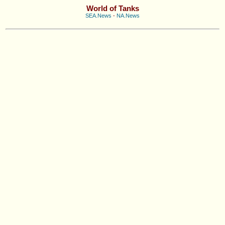
World of Tanks
SEA.News
-
NA.News