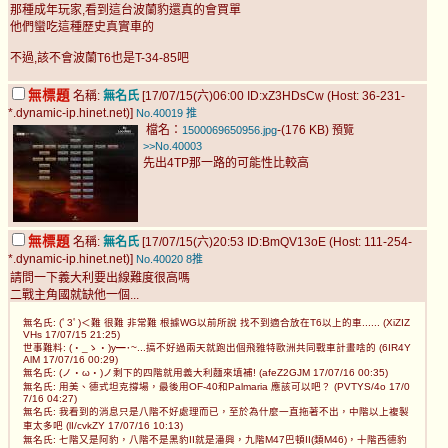
那種成年玩家,看到這台波蘭豹還真的會買單
他們蠻吃這種歷史真實車的
不過,該不會波蘭T6也是T-34-85吧
無標題
名稱:
無名氏
[17/07/15(六)06:00 ID:xZ3HDsCw (Host: 36-231-
*.dynamic-ip.hinet.net)]
No.40019
推
檔名：
-(176 KB)
1500069650956.jpg
預覽
>>No.40003
先出4TP那一路的可能性比較高
無標題
名稱:
無名氏
[17/07/15(六)20:53 ID:BmQV13oE (Host: 111-254-
*.dynamic-ip.hinet.net)]
No.40020
8推
請問一下義大利要出線難度很高嗎
二戰主角國就缺他一個...
無名氏: (ﾟ3ﾟ)＜難 很難 非常難 根據WG以前所說 找不到適合放在T6以上的車...... (XiZIZ
VHs 17/07/15 21:25)
世事難料: (・_ゝ・)y━･~...搞不好過兩天就跑出個飛雅特歐洲共同戰車計畫啥的 (6IR4Y
AlM 17/07/16 00:29)
無名氏: (ノ・ω・)ノ剩下的四階就用義大利麵來填補! (afeZ2GJM 17/07/16 00:35)
無名氏: 用美、德式坦克撐場，最後用OF-40和Palmaria 應該可以吧？ (PVTYS/4o 17/0
7/16 04:27)
無名氏: 我看到的消息只是八階不好處理而已，至於為什麼一直拖著不出，中階以上複製
車太多吧 (lI/cvkZY 17/07/16 10:13)
無名氏: 七階又是阿豹，八階不是黑豹II就是潘興，九階M47巴頓II(類M46)，十階西德豹