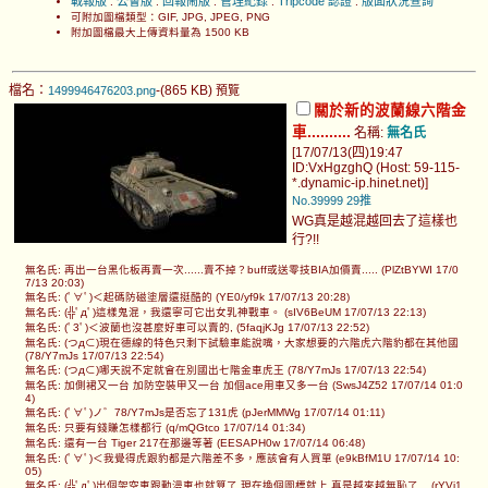
戰報版
公會版
回報鬧版
管理紀錄
Tripcode 認證
版面狀況查詢
.
.
.
.
.
可附加圖檔類型：GIF, JPG, JPEG, PNG
附加圖檔最大上傳資料量為 1500 KB
檔名：
-(865 KB)
1499946476203.png
預覽
關於新的波蘭線六階金
車..........
名稱:
無名氏
[17/07/13(四)19:47
ID:VxHgzghQ (Host: 59-115-
*.dynamic-ip.hinet.net)]
No.39999
29推
WG真是越混越回去了這樣也
行?!!
無名氏: 再出一台黑化板再賣一次......賣不掉？buff或送零技BIA加價賣..... (PlZtBYWI 17/0
7/13 20:03)
無名氏: (ﾟ∀ﾟ)＜起碼防磁塗層還挺酷的 (YE0/yf9k 17/07/13 20:28)
無名氏: (╬ﾟдﾟ)這樣鬼混，我還寧可它出女乳神戰車。 (sIV6BeUM 17/07/13 22:13)
無名氏: (ﾟ3ﾟ)＜波蘭也沒甚麼好車可以賣的, (5faqjKJg 17/07/13 22:52)
無名氏: (つд⊂)現在德線的特色只剩下試驗車能說嘴，大家想要的六階虎六階豹都在其他國
(78/Y7mJs 17/07/13 22:54)
無名氏: (つд⊂)哪天說不定就會在別國出七階金車虎王 (78/Y7mJs 17/07/13 22:54)
無名氏: 加側裙又一台 加防空裝甲又一台 加個ace用車又多一台 (SwsJ4Z52 17/07/14 01:0
4)
無名氏: (ﾟ∀ﾟ)ノ゛78/Y7mJs是否忘了131虎 (pJerMMWg 17/07/14 01:11)
無名氏: 只要有錢賺怎樣都行 (q/mQGtco 17/07/14 01:34)
無名氏: 還有一台 Tiger 217在那邊等著 (EESAPH0w 17/07/14 06:48)
無名氏: (ﾟ∀ﾟ)＜我覺得虎跟豹都是六階差不多，應該會有人買單 (e9kBfM1U 17/07/14 10:
05)
無名氏: (╬ﾟдﾟ)出個架空車跟動漫車也就算了,現在換個圖標就上,真是越來越無恥了... (rYVj1