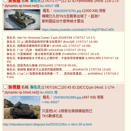
無標題
名稱:
無名氏
[17/07/17(一)12:32 ID:Fpnr6MBE (Host: 218-173-
*.dynamic-ip.hinet.net)]
No.40027
9推
檔名：
-(1000 KB)
1500265976781.jpg
預覽
傳聞已久的TKS豆戰車出現了，超測?
那附圖這台什麼時候才要出
https://www.youtube.com/watch?v=KgOFWuCntEk
無名氏: skin for Universal Carrier 2-pdr (Ot1BYtNI 17/07/17 13:17)
無名氏: Σ(ﾟдﾟ)那兩個副砲塔好像沒有開洞? (lhscSjIE 17/07/17 14:58)
無名氏: 挑戰躲草叢極限的豆戰車!! (KUGE.oZo 17/07/17 14:58)
無名氏: (´◓Д◔`)Ԡ勃，勃起乳頭! (nGclcEUw 17/07/17 15:51)
無名氏: 只是機槍吧，跟主砲旁的那支很像 (Ynt89Z0A 17/07/17 16:13)
無名氏: 車載機槍裝水冷馬克沁之類的吧，才會搞得很像懶覺 (L08OL9Rk 17/07/17 16:
45)
無名氏: 就是馬克沁機槍 (DI30xHXE 17/07/18 00:04)
無名氏: 兩磅砲 聽起來可以虐菜的驅逐戰車........... (K0vKhhY6 17/07/18 13:00)
無名氏: (つд⊂)＜點開來看害我興奮一下......直到結算畫面...... (nOHI8Hn2 17/07/18 2
0:44)
無標題
名稱:
無名氏
[17/07/18(二)20:45 ID:ZdCCQ.po (Host: 1-174-
*.dynamic-ip.hinet.net)]
No.40031
推
檔名：
-(497 KB)
1500381952889.jpg
預覽
>>No.40027
只是把UC-2磅那台換個模組而已
TKS數據在此
http://ritastatusreport.blogspot.tw/2015/12/tks-z-nkm-20-a.html