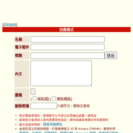
[
]
回到版面
回應模式
名稱
電子郵件
標題
內文
圖檔
[
無貼圖
] [
連貼機能
]
刪除密碼
八個字元，刪除文章用
對於鬧版等情形，管理群可以不經公告而做出處置，請見諒
超測與沙盒測試人員均簽署保密協定，請勿談論與洩漏任何有關資料
請善用縮網址
推文長度有限制，
由島民成立的組排頻道，於遊戲頻道之 ID 為 Komica (TW/HK)，歡迎利用