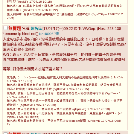
衍生型 (lI/cvkZY 17/07/16 10:18)
無名氏: OF-40基本上太新，最多出它的原型Lion吧。而OTO半人馬有自動裝填可能高射
速也不錯。 (lI/cvkZY 17/07/16 10:22)
義大利神車: 有裝76快砲那台!!彈匣80發!!最低射速一分鐘85發!! (SgsCS/pw 17/07/30 2
2:06)
無標題
名稱:
無名氏
[17/07/17(一)09:22 ID:TdVWOep. (Host: 223-138-
*.emome-ip.hinet.net)]
No.40026
7推
人家WG是市場取向的，沒看最唬爛的中國線都出來了，日後還可能創下唬爛
巔峰的南斯拉夫線都在積極進行中了，只要有市場，沒有什麼是WG製造局/廠/
軍火公司做不出來的
WG：義大利男人從不玩電腦，是最愛好和平的，他們唯一的電子娛樂是FB，
專門拿來騙妹上床的，我去義大利賣保險套開夜店酒吧開愛情賓館還比較賺咧
等等...好像義大利男人才是正常人啊？
無名氏: (・_ゝ・)y━･~歐服已經有義大利文選項不過要出線也是明年以後的事 (uJdK0/e
o 17/07/17 12:01)
無名氏: 幾大國都會有語言選項吧！戰前不是WG在義大利有設點開服，結果沒幾個月就
因為人數慘澹，說是因為整合成歐 (5gtf3evk 17/07/17 22:15)
無名氏: 歐服，但事實上是因為任何一個遊戲廠商在義大利都很難待得下去 (5gtf3evk 1
7/07/17 22:16)
無名氏: 所以就用整合統一一個歐服比較好管理的理由，實際上是義大利人很少，幾乎不
玩遊戲， (5gtf3evk 17/07/17 22:20)
無名氏: 女人比遊戲好玩，意大利男人才不玩遊戲 (qHprevxg 17/07/17 23:19)
無名氏: 義大利無宅男可不是說假的，就連最風靡的單機遊戲：異塵餘生4，巫師3， (a/I
VjemE 17/07/18 09:56)
無名氏: 都在義大利銷售慘淡，不信自己可以去查steam新聞 (a/IVjemE 17/07/18 09:5
7)