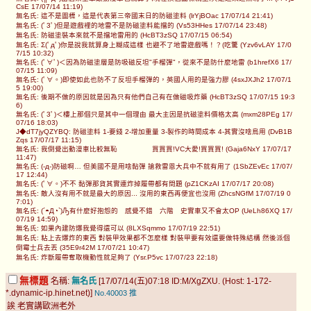
CsE 17/07/14 11:19)
無名氏: 這不是圖標，這是代表第三帝國末日的防磁塗料 (lrYjBOac 17/07/14 21:41)
無名氏: (ﾟ3ﾟ)但是遊戲裡的地雷不是防磁塗料能擋的 (Vs53HHes 17/07/14 23:48)
無名氏: 防磁塗裝本來就不是擋地雷用的 (HcBT3zSQ 17/07/15 06:54)
無名氏: Σ(ﾟдﾟ)你是說我就算身上糊成這樣 也避不了地雷遊戲嗎！？(吃驚 (Yzv6vLAY 17/0
7/15 10:32)
無名氏: (ﾟ∀ﾟ)＜因為防磁塗層是防吸磁反坦"手榴彈"，從來不是防什麼地雷 (b1hrefX6 17/
07/15 11:09)
無名氏: (ﾟ∀。)即使如此也防不了反坦手榴彈的，英國人用的是強力膠 (4sxJXJh2 17/07/1
5 19:00)
無名氏: 後期不做的原因就是因為只有他們自己有在做磁吸炸藥 (HcBT3zSQ 17/07/15 19:3
6)
無名氏: (ﾟ3ﾟ)＜樓上那個只是其中一個理由 最大主因是抗磁塗料價格太高 (mxm28PEg 17/
07/16 18:03)
J◆dT7jyQZYBQ: 防磁塗料 1-要錢 2-增加重量 3-製作的時間成本 4-其實沒啥鳥用 (DvB1B
Zqs 17/07/17 11:15)
無名氏: 我倒覺出動漫車比較無恥 買買買!VC大愛!買買買! (Gaja6NxY 17/07/17
11:47)
無名氏: (-д-)防磁啊… 但美國不是用啥黏彈 搶救雷恩大兵中不就有用了 (1SbZEvEc 17/07/
17 12:44)
無名氏: (ﾟ∀。)不不 黏彈那貨其實連炸掉履帶都有問題 (pZ1CKzAI 17/07/17 20:08)
無名氏: 敵人沒有用不就是最大的原因... 沒用的東西再便宜也沒用 (ZhcsNGfM 17/07/19 0
7:01)
無名氏: (´◓Д◔`)Ԡ有什麼好抱怨的 感覺不錯 六階 史實車又不會太OP (UeLh86XQ 17/
07/19 14:59)
無名氏: 如果內建防爆我覺得還可以 (8LXSqmmo 17/07/19 22:51)
無名氏: 粘上去爆炸的東西 對裝甲效果都不怎麼樣 對裝甲要有效還要做特殊結構 然後派個
倒霉士兵去丟 (35E9r42M 17/07/21 10:47)
無名氏: 炸斷履帶奪取機動性就足夠了 (Ysr.P5vc 17/07/23 22:18)
無標題
名稱:
無名氏
[17/07/14(五)07:18 ID:M/XgZXU. (Host: 1-172-
*.dynamic-ip.hinet.net)]
No.40003
推
誒 老實講歐洲老外