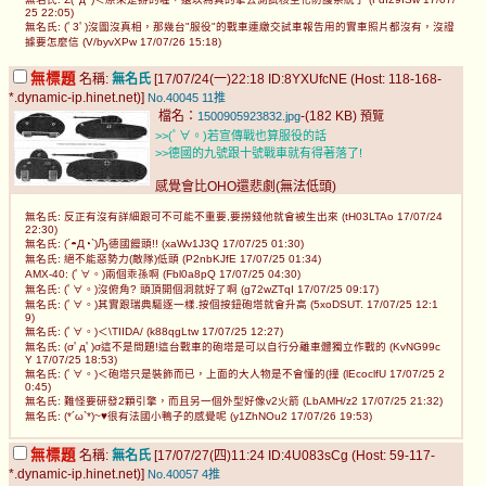
25 22:05)
無名氏: (ﾟ3ﾟ)沒圖沒真相，那幾台"服役"的戰車連繳交試車報告用的實車照片都沒有，沒證
據要怎麼信 (V/byvXPw 17/07/26 15:18)
無標題
名稱:
無名氏
[17/07/24(一)22:18 ID:8YXUfcNE (Host: 118-168-
*.dynamic-ip.hinet.net)]
No.40045
11推
檔名：
-(182 KB)
1500905923832.jpg
預覽
>>(ﾟ∀。)若宣傳戰也算服役的話
>>德國的九號跟十號戰車就有得著落了!
感覺會比OHO還悲劇(無法低頭)
無名氏: 反正有沒有詳細跟可不可能不重要,要撈錢他就會被生出來 (tH03LTAo 17/07/24
22:30)
無名氏: (´◓Д◔`)Ԡ德國饅頭!! (xaWv1J3Q 17/07/25 01:30)
無名氏: 絕不能惡勢力(敵隊)低頭 (P2nbKJfE 17/07/25 01:34)
AMX-40: (ﾟ∀。)兩個乖孫啊 (Fbl0a8pQ 17/07/25 04:30)
無名氏: (ﾟ∀。)沒俯角? 頭頂開個洞就好了啊 (g72wZTqI 17/07/25 09:17)
無名氏: (ﾟ∀。)其實跟瑞典驅逐一樣.按個按鈕砲塔就會升高 (5xoDSUT. 17/07/25 12:1
9)
無名氏: (ﾟ∀。)＜\TIIDA/ (k88qgLtw 17/07/25 12:27)
無名氏: (σﾟдﾟ)σ這不是問題!這台戰車的砲塔是可以自行分離車體獨立作戰的 (KvNG99c
Y 17/07/25 18:53)
無名氏: (ﾟ∀。)＜砲塔只是裝飾而已，上面的大人物是不會懂的(撞 (lEcoclfU 17/07/25 2
0:45)
無名氏: 難怪要研發2顆引擎，而且另一個外型好像v2火箭 (LbAMH/z2 17/07/25 21:32)
無名氏: (*´ω`*)~♥很有法國小鴨子的感覺呢 (y1ZhNOu2 17/07/26 19:53)
無標題
名稱:
無名氏
[17/07/27(四)11:24 ID:4U083sCg (Host: 59-117-
*.dynamic-ip.hinet.net)]
No.40057
4推