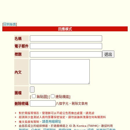
[
]
回到版面
回應模式
名稱
電子郵件
標題
內文
圖檔
[
無貼圖
] [
連貼機能
]
刪除密碼
八個字元，刪除文章用
對於鬧版等情形，管理群可以不經公告而做出處置，請見諒
超測與沙盒測試人員均簽署保密協定，請勿談論與洩漏任何有關資料
請善用縮網址
推文長度有限制，
由島民成立的組排頻道，於遊戲頻道之 ID 為 Komica (TW/HK)，歡迎利用