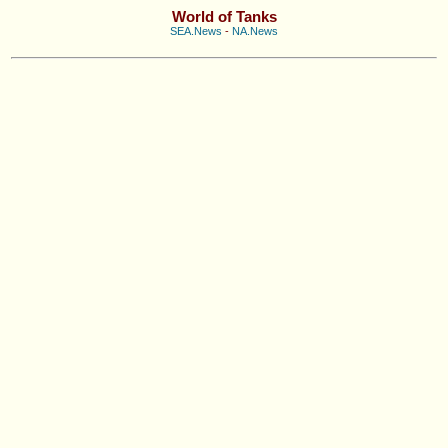
World of Tanks
SEA.News
-
NA.News