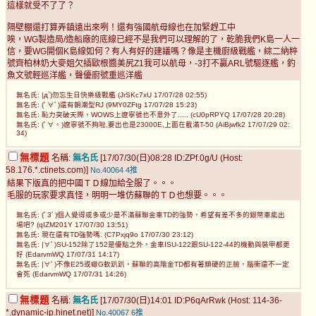
這樣就受不了了？
隔壁棚還打算弄鎮遠出來咧！還有強國航母線也在加緊趕工中
唉，WG製造局/造船廠的底線已經不是我們可以理解的了，乾脆我們K島一人一
信，要WG開個K島線如何？有人有好的建議嗎？像是主機廚級戰艦，綜二納粹
號齊柏林奶大麥姐欠插歐根醬美尻Z1我可以航母，-3打不贏ARL號驅逐艦，釣
魚文號輕巡洋艦，聲優廚號重巡洋艦
無名氏: |д`)勿忘生日快樂級戰艦 (JrSKc7xU 17/07/28 02:55)
無名氏: (ﾟ∀ﾟ)還有朝潮型RJ (9MY0ZFtg 17/07/28 15:23)
無名氏: 恥力突破天際，WOWS上遼寧號也不意外了..... (cU0pRPYQ 17/07/28 20:28)
無名氏: (ﾟ∀。)遼寧號不夠啦,要出也是23000E,上面在載滿T-50 (AiBjwfk2 17/07/29 02:
34)
無標題
名稱:
無名氏
[17/07/30(日)08:28 ID:ZPf.0g/U (Host:
58.176.*.ctinets.com)]
No.40064
4推
結果下版真的把中國ＴＤ線加給全服了。。。
毛服的玩家要求真怪，明明一堆仿蘇聯的ＴＤ也想要。。。
無名氏: (ﾟ3ﾟ)個人覺得或多或少是不滿蘇聯金車TD的強勢，希望有差不多的銀幣車能出
場吧? (qIZM201Y 17/07/30 13:51)
無名氏: 現在還有TD強勢嗎. (C7Pxjq9o 17/07/30 23:12)
無名氏: |∀ﾟ)SU-152除了152是優點之外，金車ISU-122跟SU-122-44的機動與裝甲都更
好 (EdarvmWQ 17/07/31 14:17)
無名氏: |∀ﾟ)不像E25或蠍G軟趴趴，蘇聯的高階金TD都有著頗硬的正臉，腦衝還不一定
會死 (EdarvmWQ 17/07/31 14:26)
無標題
名稱:
無名氏
[17/07/30(日)14:01 ID:P6qArRwk (Host: 114-36-
*.dynamic-ip.hinet.net)]
No.40067
6推