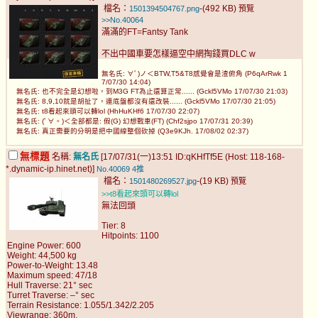
檔名：
-(492 KB)
1501394504767.png
預覽
>>No.40064
滿滿的FT=Fantsy Tank
不出中國車要怎樣逼空中網掏錢買DLC w
無名氏: ∀ﾟ)ノ＜BTW,T5&T8感覺會是渣俯角 (P6qArRwk 1
7/07/30 14:04)
無名氏: 也不完全是幻想啦，到M3G FT為止還算正常...... (Gckl5VMo 17/07/30 21:03)
無名氏: 8,9,10就是胡扯了，連底盤都沒有還改裝...... (Gckl5VMo 17/07/30 21:05)
無名氏: t8看起來頭可以轉lol (HhHuKHf6 17/07/30 22:07)
無名氏: (ﾟ∀。)＜全部都是: 假(G) 幻想戰車(FT) (Chf2sjpo 17/07/31 20:39)
無名氏: 真正需要的分明是把中國線整個砍掉 (Q3e9KJh. 17/08/02 02:37)
無標題
名稱:
無名氏
[17/07/31(一)13:51 ID:qKHfTf5E (Host: 118-168-
*.dynamic-ip.hinet.net)]
No.40069
4推
檔名：
-(19 KB)
1501480269527.jpg
預覽
>>t8看起來頭可以轉lol
無法回頭
Tier: 8
Hitpoints: 1100
Engine Power: 600
Weight: 44,500 kg
Power-to-Weight: 13.48
Maximum speed: 47/18
Hull Traverse: 21° sec
Turret Traverse: –° sec
Terrain Resistance: 1.055/1.342/2.205
Viewrange: 360m.