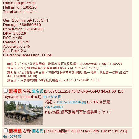
Radio range: 750m
Hull armor: 180/120
Turret armor: — // —
Gun: 130 mm 59-130JG FT
Damage: 560/560/660
Penetration: 271/340/65
DPM: 2,502.9
ROF: 4.469
Reload: 13.425
Accuracy: 0.345
Aim Time: 2.4
Elevation/Depression: +15/-6
無名氏: (;ﾟдﾟ)｡o０這裝甲值...覺得AT家可以洗洗睡了 (EdarvmWQ 17/07/31 14:27)
無名氏: (ﾟ∀ﾟ)ﾉ車體裝甲不包含臉頰吧 (XsK.x.bE 17/07/31 14:43)
無名氏: (;ﾟдﾟ)看看那些日重，假如WG要他前方裝甲整片都一樣厚，他就會一樣厚 (i1x2T
d4o 17/08/01 14:18)
無名氏: (;´д`)阿獅想要150厚度的底盤 (yn2zORuQ 17/08/01 18:37)
無標題
名稱:
無名氏
[17/08/01(二)16:40 ID:gkDvQ5FU (Host: 59-115-
*.dynamic-ip.hinet.net)]
No.40070
推
檔名：
-(279 KB)
1501576830234.jpg
預覽
>>No.40069
有87%像,說不定戰鬥室是紙裝甲 (ﾟ∀。)
無標題
名稱:
無名氏
[17/08/03(四)05:43 ID:vUeY7vRw (Host: *.sfu.ca)]
No.40075
推