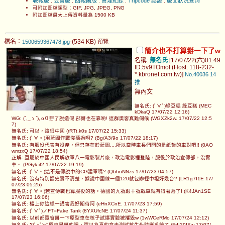
戰報版
公會版
回報鬧版
管理紀錄
Tripcode 認證
版面狀況查詢
.
.
.
.
.
可附加圖檔類型：GIF, JPG, JPEG, PNG
附加圖檔最大上傳資料量為 1500 KB
檔名：
-(534 KB)
1500659367478.jpg
預覽
簡介也不打算掰一下了w
名稱:
無名氏
[17/07/22(六)01:49
ID:5v9TOmoI (Host: 118-232-
*.kbronet.com.tw)]
No.40036
14
推
無內文
無名氏: (ﾟ∀ﾟ)綠豆糕 綠豆糕 (MEC
kDkaQ 17/07/22 12:16)
WG: (´,_ゝ`)｡o０掰了說造假,部掰也在靠喲! 這群奧客真難伺候 (WGXZk2w. 17/07/22 12:5
7)
無名氏: 可以，這很中國 (rRTt.k0s 17/07/22 15:33)
無名氏: (ﾟ∀。)用藍圖作戰沒聽過啊? (Bg/A3/9o 17/07/22 18:17)
無名氏: 有服役代表有投產，但只存在於藍圖....所以當時車長們開的是紙紮的車對吧!! (0AO
wmzxQ 17/07/22 18:54)
正解: 直屬於中國人民解放軍八一電影製片廠，政治電影裡登陸，服役於政治宣傳部，沒實
車。 (PGyk.if2 17/07/22 19:19)
無名氏: (ﾟ∀。)這不是傳說中的CG建軍嗎? (QbhnNNzs 17/07/23 04:57)
無名氏: 沒有特別翻史實不清楚，據說中國線一個120就包辦輕中坦好幾台? (LR1g7I1E 17/
07/23 05:25)
無名氏: (ﾟ∀。)若宣傳戰也算服役的話，德國的九號跟十號戰車就有得著落了! (K4JAn1SE
17/07/23 16:06)
無名氏: 樓上你這樣一講害我好期待阿 (eHnXCnE. 17/07/23 17:59)
無名氏: (ﾟ∀ﾟ)ノFT=Fake Tank (8YXUfcNE 17/07/24 11:37)
無名氏: 以前都還會掰一下原型車在核子試爆實驗被摧毀w (1wWCeRMo 17/07/24 12:12)
無名氏: Σ(ﾟдﾟ)＜原來是掰的喔，還以為真的拿去測試核生化防護系統了 (FdI29ISw 17/07/