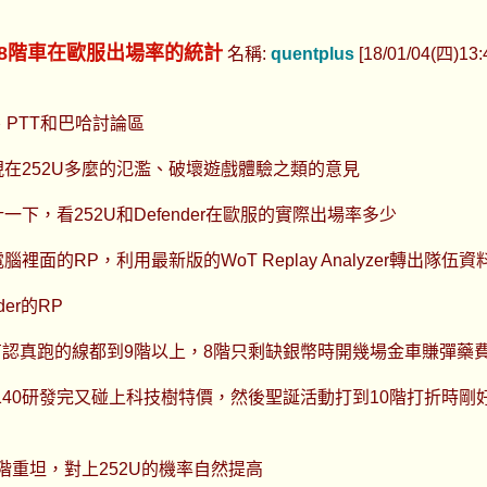
他8階車在歐服出場率的統計
名稱:
quentplus
[18/01/04(四)13:4
、PTT和巴哈討論區
在252U多麼的氾濫、破壞遊戲體驗之類的意見
下，看252U和Defender在歐服的實際出場率多少
面的RP，利用最新版的WoT Replay Analyzer轉出隊伍資
er的RP
有認真跑的線都到9階以上，8階只剩缺銀幣時開幾場金車賺彈藥
obj140研發完又碰上科技樹特價，然後聖誕活動打到10階打折時剛
階重坦，對上252U的機率自然提高