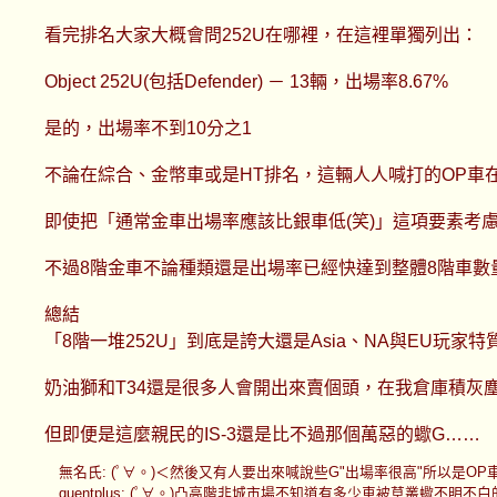
看完排名大家大概會問252U在哪裡，在這裡單獨列出：
Object 252U(包括Defender) － 13輛，出場率8.67%
是的，出場率不到10分之1
不論在綜合、金幣車或是HT排名，這輛人人喊打的OP車
即使把「通常金車出場率應該比銀車低(笑)」這項要素考慮
不過8階金車不論種類還是出場率已經快達到整體8階車
總結
「8階一堆252U」到底是誇大還是Asia、NA與EU玩
奶油獅和T34還是很多人會開出來賣個頭，在我倉庫積灰塵的T
但即便是這麼親民的IS-3還是比不過那個萬惡的蠍G……
無名氏: (ﾟ∀。)＜然後又有人要出來喊說些G"出場率很高"所以是OP車 (7MX5o
quentplus: (ﾟ∀。)凸高階非城市場不知道有多少車被草叢蠍不明不白的打成豬