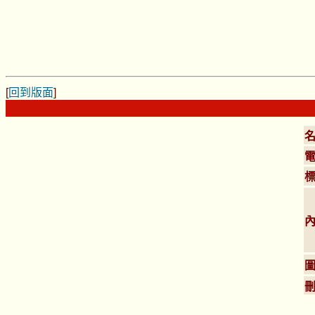
[
回到版面
]