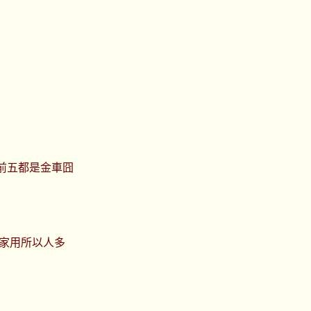
前五都是金車囧
起家用所以人多