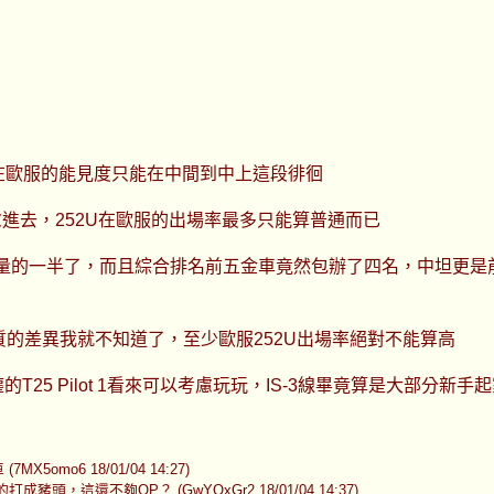
在歐服的能見度只能在中間到中上這段徘徊
進去，252U在歐服的出場率最多只能算普通而已
數量的一半了，而且綜合排名前五金車竟然包辦了四名，中坦更是
家特質的差異我就不知道了，至少歐服252U出場率絕對不能算高
25 Pilot 1看來可以考慮玩玩，IS-3線畢竟算是大部分新手
mo6 18/01/04 14:27)
頭，這還不夠OP？ (GwYQxGr2 18/01/04 14:37)