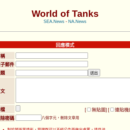
World of Tanks
SEA.News
-
NA.News
回應模式
名稱
電子郵件
標題
內文
圖檔
[
無貼圖
] [
連貼機
八個字元，刪除文章用
刪除密碼
對於鬧版等情形，管理群可以不經公告而做出處置，請見諒