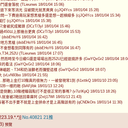
(TLieunws 18/01/04 15:06)
消光 沒被開光就黑爽爽 (cjJQ4Ycs 18/01/04 15:28)
一下費迪南玩家想黑槍多還是想一起槓線多 (cjJQ4Ycs 18/01/04 15:34)
Q4Ycs 18/01/04 15:38)
頭 (DCzT/3yI 18/01/04 15:46)
幾台更爽 (DCzT/3yI 18/01/04 15:53)
HoY6 18/01/04 16:42)
dsbEHoY6 18/01/04 16:45)
不會想看到同隊有的 (dsbEHoY6 18/01/04 16:47)
 (TLieunws 18/01/04 17:07)
而時至今日蠍G還是場場出而252U已經退燒許多 (GwYQxGr2 18/01/04 18:04
(GwYQxGr2 18/01/04 18:06)
起、T34和奶油獅老而彌堅這樣 (GwYQxGr2 18/01/04 18:07)
93bo 18/01/04 21:55)
上金打10階真的很無力，一被發現常1到 (fi1xttkQ 18/01/10 23:05)
 (0iAFjIbk 18/01/13 12:24)
,10階裡瞄弱點打不是很正常的事嗎? (v7izIKpQ 18/01/13 18:26)
送回車庫阿 (Zn/j17WI 18/01/13 21:43)
著不出手要不就是上金拼命才是上高階該有的 (qCNDkOrs 18/01/14 11:30)
23.19.*.*)]
No.40821
21推
KB)
預覽