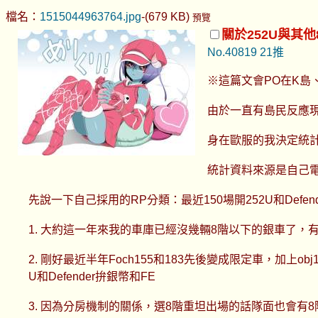
檔名：
1515044963764.jpg
-(679 KB)
預覽
關於252U與其
No.40819
21推
※這篇文會PO在K島
由於一直有島民反應現
身在歐服的我決定統計一
統計資料來源是自己電腦裡
先說一下自己採用的RP分類：最近150場開252U和Defend
1. 大約這一年來我的車庫已經沒幾輛8階以下的銀車了，
2. 剛好最近半年Foch155和183先後變成限定車，加上
U和Defender拚銀幣和FE
3. 因為分房機制的關係，選8階重坦出場的話隊面也會有8