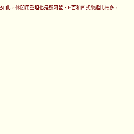
更是如此，休閒用重坦也是選阿鼠、E百和四式樂趣比較多，