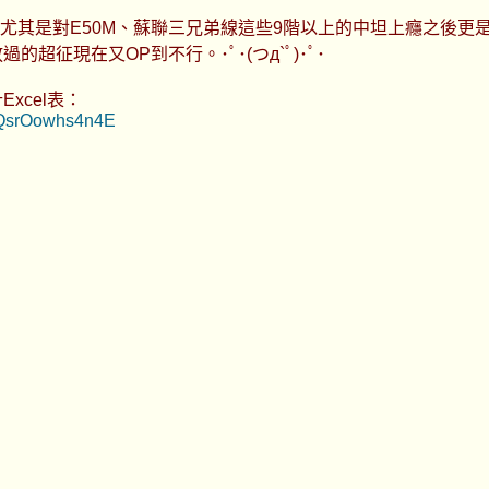
的，尤其是對E50M、蘇聯三兄弟線這些9階以上的中坦上癮之後
征現在又OP到不行。･ﾟ･(つд`ﾟ)･ﾟ･
xcel表：
npQsrOowhs4n4E