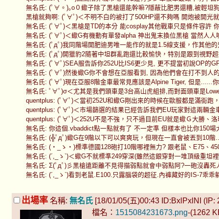
無名氏: (ﾟ∀。)｡o０蠍子除了黑槍還能幹嘛?隱蔽比肥男還糟,被輕坦狗鬥還會落枕 
黑槍就夠啊: (ﾟ∀ﾟ)＜不明不白的被打了500HP還不夠嗎 開炮被開光就退下來等
無名氏: (ﾟ∀ﾟ)＜黑槍是TD的本分 能cosplay其他戰車只是條件容許 你問
無名氏: (ﾟ∀ﾟ)＜蠍G有機動有單發alpha 神出鬼末換位黑槍 當然人人喊打 (cjJ
無名氏: (ﾟдﾟ)我同階場開肥迪男唯一能作的就是1.5線支援，作其他的只會被尻成豬
無名氏: (ﾟдﾟ)開獵豹2隨著中坦群亂跑還比較愉快，特別是跟到視野超過450以上那
無名氏: (ﾟ∀ﾟ)SEA服告訴你252U比IS6更少見, 更不提當初說OP的GF (dsbE
無名氏: (ﾟ∀ﾟ)然後蠍G你不會想在亞服看到, 因為他們會在打不到人的地方黑槍 (
無名氏: (ﾟ∀ﾟ)現在亞服8階金車最常見應該是Alpine Tiger, 但是......你
無名氏: ﾟ∀ﾟ)σ＜尤其是我們頭車是3台高山虎組排,而對面頭車是Lowe,T34,252U
quentplus: (ﾟ∀ﾟ)＜當初252U和蠍G剛出來的時候在歐服都是滿街跑，然
quentplus: (ﾟ∀ﾟ)＜市場篩選的結果已經告訴我們EU玩家對這兩輛金車的看法 
quentplus: (ﾟ∀ﾟ)＜252U不是不強，只不過目前EU就是蠍Ｇ大勝、洛琳崛
無名氏: 你這個.vbaddict點一點就有了 不一定準 但樣本也比你150場大 (vLvN
無名氏: (╬ﾟдﾟ)蠍G在9階以下可以爽爽玩，但現在一直會被丟到10階....那砲
無名氏: (・_ゝ・)標準德國128砲打10階哪裡無力? 跟老鼠、E75、4502B一樣的砲
無名氏: (´,_ゝ`)＜蠍G不就標準249穿深(雖然這銀穿對一堆頂級重坦裡是倒數)
無名氏: Σ(ﾟдﾟ)彡黑槍遠距離不見得描弱點就會中弱點阿?一砲沒轟死人就會被2砲
無名氏: (´,_ゝ`)看到老鼠.E100.只露腦袋的超征.內褲藏好的IS-7乖乖躲
出場率
名稱:
無名氏
[18/01/05(五)00:43 ID:BxlPxlNI (IP: 2
檔名：
1515084231673.png
-(1262 