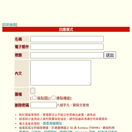
[
]
回到版面
回應模式
名稱
電子郵件
標題
內文
圖檔
[
無貼圖
] [
連貼機能
]
刪除密碼
八個字元，刪除文章用
對於鬧版等情形，管理群可以不經公告而做出處置，請見諒
超測與沙盒測試人員均簽署保密協定，請勿談論與洩漏任何有關資料
請善用縮網址
推文長度有限制，
由島民成立的組排頻道，於遊戲頻道之 ID 為 Komica (TW/HK)，歡迎利用