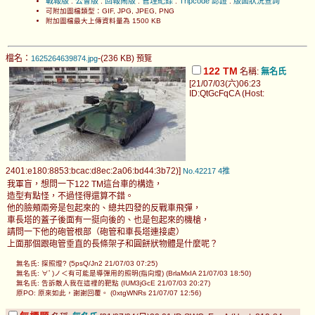
戰報版
公會版
回報鬧版
管理紀錄
Tripcode 認證
版面狀況查詢
.
.
.
.
.
可附加圖檔類型：GIF, JPG, JPEG, PNG
附加圖檔最大上傳資料量為 1500 KB
檔名：
-(236 KB)
1625264639874.jpg
預覽
122 TM
名稱:
無名氏
[21/07/03(六)06:23
ID:QtGcFqCA (Host:
2401:e180:8853:bcac:d8ec:2a06:bd44:3b72)]
No.42217
4推
我軍盲，想問一下122 TM這台車的構造，
造型有點怪，不過怪得還算不錯。
他的臉頰兩旁是包起來的、總共四發的反戰車飛彈，
車長塔的蓋子後面有一挺向後的、也是包起來的機槍，
請問一下他的砲管根部（砲管和車長塔連接處）
上面那個跟砲管垂直的長條架子和圓餅狀物體是什麼呢？
無名氏: 探照燈? (5psQ/Jn2 21/07/03 07:25)
無名氏: ∀ﾟ)ノ＜有可能是導彈用的照明(指向燈) (BrlaMxIA 21/07/03 18:50)
無名氏: 告訴敵人我在這裡的靶點 (IUM3jGcE 21/07/03 20:27)
原PO: 原來如此，謝謝回覆。 (0xtgWNRs 21/07/07 12:56)