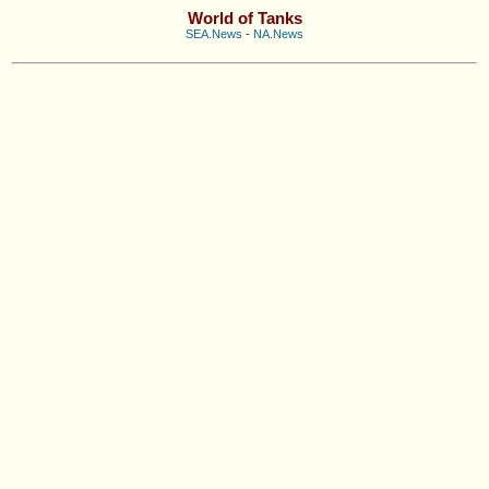
World of Tanks
SEA.News
-
NA.News