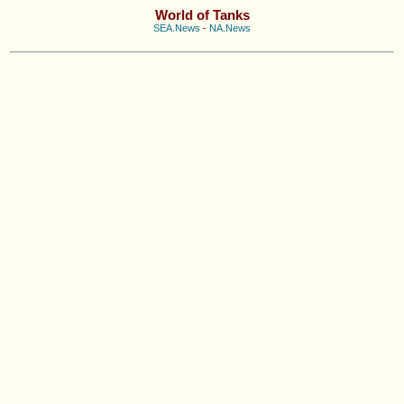
World of Tanks
SEA.News
-
NA.News