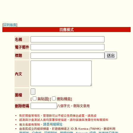
[
]
回到版面
回應模式
名稱
電子郵件
標題
內文
圖檔
[
無貼圖
] [
連貼機能
]
刪除密碼
八個字元，刪除文章用
對於鬧版等情形，管理群可以不經公告而做出處置，請見諒
超測與沙盒測試人員均簽署保密協定，請勿談論與洩漏任何有關資料
請善用縮網址
推文長度有限制，
由島民成立的組排頻道，於遊戲頻道之 ID 為 Komica (TW/HK)，歡迎利用