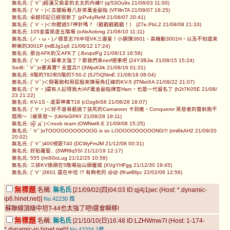
無名氏: (ﾟ∀ﾟ)超潘又偷拿豹太太的內褲!! (q/53Ou9s 21/08/03 11:00)
無名氏: (ﾟ∀。)＜去闇板看八卦笑萬金副指 (VFIllnTA 21/08/07 16:25)
無名氏: 卓越印記已經很新了 (pPv4yReM 21/08/07 20:41)
無名氏: (ﾟ∀。)＜你聽過57神針嗎？（戳戳戳戳戳！） (Z7e.PbL2 21/08/08 21:33)
無名氏: 105金蛋屌虐五階場 (oAbAobmg 21/08/10 11:11)
無名氏: (ノ・ω・)ノ德意志T6中坦VK三連星！小鋼彈3601、高機動3001H，以及不知道來
幹嘛的3001P (mlBJg1q6 21/08/12 17:24)
無名氏: 那台AFK豹又AFK了 (.BxvpdFg 21/08/13 16:58)
無名氏: (ﾟ∀。)＜蘇車太強了？那我們來nerf德車吧 (24Y3BJw. 21/08/15 15:24)
SerB: ﾟ∀ﾟ)σ要真實? 去當兵!! (3WpdfJrk 21/08/16 01:31)
無名氏: 8階的T92和5階的T-50-2 (SJTtQNmE 21/08/18 08:04)
無名氏: (ﾟ∀ﾟ)＜倒著跑和用屁股來陳菊角扛線的KV-5 (lTNlxtXA 21/08/22 21:07)
無名氏: (ﾟ∀。)還有人記得我大IAF萬金副指揮官Harc，也是一代留名了 (h2t7K05E 21/08/
23 21:22)
無名氏: KV-1S、虐菜神車T18 (cOzg6rS6 21/08/28 18:07)
無名氏: (ﾟ∀。)＜好不容易捱過了該死的Carnarvon 卡到瘋，Conqueror 蒸發者的雷射跑不
錯用～（被蒸發～ (UkHxGPAY 21/08/28 19:11)
無名氏: (╬ﾟдﾟ)＜noob team (OWNwt6.E 21/09/08 15:25)
無名氏: ﾟ∀ﾟ)σTOOOOOOOOOOOG is so LOOOOOOOOOONG!!! (rmi6kAH2 21/09/20
20:02)
無名氏: (ﾟ∀ﾟ)400視距T40 (DCWyFmJM 21/12/08 00:31)
無名氏: 好貼蘿蔔.. (3WR8q5SI 21/12/19 12:17)
無名氏: 555 (/mS0oLug 21/12/25 10:58)
無名氏: 三排KV換頭在5階場站山頭屠城 (XVgYHFgg 21/12/30 19:45)
無名氏: (ﾟ∀ﾟ)3601 還在中坦 !? 有夠老的 @@ (fKwrBfpc 22/02/06 12:56)
無標題
名稱:
無名氏
[21/09/02(四)04:03 ID:qj4j1jwc (Host: *.dynamic-
ip6.hinet.net)]
No.42230
推
蘇聯線頂級中坦T-44也太強了吧!還會瞬移!
無標題
名稱:
無名氏
[21/10/10(日)16:48 ID:LZHWmw7I (Host: 1-174-
*.dynamic-ip.hinet.net)]
No.42234
1推