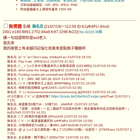
戰報版
公會版
回報鬧版
管理紀錄
Tripcode 認證
版面狀況查詢
.
.
.
.
.
可附加圖檔類型：GIF, JPG, JPEG, PNG
附加圖檔最大上傳資料量為 1500 KB
無標題
名稱:
無名氏
[21/07/19(一)13:58 ID:K2yfh9FU (Host:
2401:e180:8891:2752:d4a9:fc97:2296:fe22)]
No.42223
38推
講一句話證明你是wot老人
我先來
我的砲管上有卓越印記強化效果來虐點猴子囉頗呵
無名氏: (σﾟ∀ﾟ)σ＜Don't play. (mUbqXLao 21/07/19 18:10)
無名氏: Pay ti win. (4R/Sx2u2 21/07/19 21:32)
無名氏: (´,_ゝ`)｡o０命中次數最多的人有勳章拿歐 (UZ/LWf8Q 21/07/19 22:04)
無名氏: dont cross the bridge (tB3jcBV2 21/07/19 22:47)
無名氏: Fucking noobs pls uninstall wot (EWRmi4/g 21/07/20 14:56)
無名氏: (ﾟ∀。)WG: WE DID (ItL.lOUY 21/07/20 19:14)
無名氏: (ゝ∀･)李將軍你又上島拉 (BN5PMjGg 21/07/21 10:33)
無名氏: 偵察豹配逆轉章 (gHEZA9Tc 21/07/23 02:36)
無名氏: ∀ﾟ)ノtooooooooooooooooooooooooog (jQ/9r1E2 21/07/23 16:16)
https://youtu.be/16wHmZrxsqw
AT-2打贏IS: (ﾟ∀ﾟ)＜這夠老嗎?
(yHtJTvwI 21/07/23 1
7:15)
無名氏: 美國重坦9階T34，10階T30... (Ak6l5rF. 21/07/23 22:54)
無名氏: 「滾開，法西斯。一五二榴說不可試探你的神！我定要擊碎你這法西斯老鼠啊！」
(iuEUYv0I 21/07/24 14:31)
無名氏: (ﾟ3ﾟ)阿瑪的地圖攻略 (0PsxUvSI 21/07/24 23:40)
無名氏: (ﾟ∀。)＜癡漢潘跟蘿莉豹 (vfHPslPo 21/07/26 12:09)
無名氏: 10階場隊友Troll排上一隻MS1 (w6YSeSnM 21/07/27 16:19)
無名氏: (╬ﾟдﾟ)｡o０淦又是對面一堆上了152的KV(5階)，玩屁阿！ (279XPans 21/07/27 1
7:20)
無名氏: 五台砲車，開不開心? (D0DzT3iY 21/07/30 12:45)