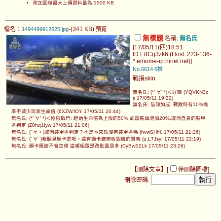
附加圖檔最大上傳資料量為 1500 KB
檔名：
-(341 KB)
1494499912625.jpg
預覽
無標題
名稱:
無名氏
[17/05/11(四)18:51
ID:E8Cg3zk6 (Host: 223-136-
*.emome-ip.hinet.net)]
No.6614
6推
戰損skin
無名氏: (*ﾟ∀ﾟ*)＜好讚 (YQVKN3c
s 17/05/11 19:22)
無名氏: 信仰加成: 戰敗時有10%機
率不減少玩家生命值 (6XZW.fOY 17/05/11 20:44)
無名氏: (*ﾟ∀ﾟ*)＜極限戰鬥: 起始生命值為上限的50%,武器裝填增加20%,取消自身的裝甲
區判定 (Z0hq1Iyw 17/05/11 21:06)
無名氏: (ﾟ∀。)取消裝甲區判定？不是本來就沒有裝甲區嗎 (hvwSHhl. 17/05/11 21:26)
無名氏: (ﾟ∀ﾟ)我聽見顯卡悲鳴，還有顯卡廠商收銀機的聲音 (u.L7JsyI 17/05/11 22:19)
無名氏: 顯卡應該不會怎樣 這模組還是改貼圖居多 (CyBwS2Lk 17/05/11 23:26)
【刪除文章】[
僅刪除圖檔
]
刪除密碼: