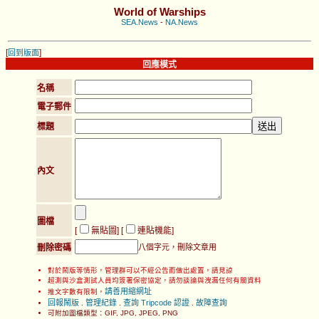
World of Warships
SEA.News
-
NA.News
[
]
回到版面
回應模式
名稱
電子郵件
標題
內文
圖檔
[
無貼圖
] [
連貼機能
]
刪除密碼
八個字元，刪除文章用
對於鬧版等情形，管理群可以不經公告而做出處置，請見諒
超測與沙盒測試人員均簽署保密協定，請勿談論與洩漏任何有關資料
請善用縮網址
推文字數有限制，
回報鬧版
管理紀錄
查詢 Tripcode 認證
故障查詢
.
.
.
可附加圖檔類型：GIF, JPG, JPEG, PNG