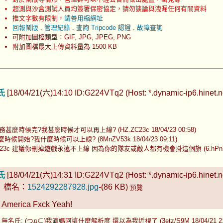
超測與沙盒測試人員均簽署保密協定，請勿談論與洩漏任何有關資料
推文字數有限制，
請善用縮網址
回報鬧版
.
管理紀錄
.
查詢 Tripcode 認證
.
故障查詢
可附加圖檔類型：GIF, JPG, JPEG, PNG
附加圖檔最大上傳資料量為 1500 KB
氏
[18/04/21(六)14:10 ID:G224VTq2 (Host: *.dynamic-ip6.hinet.n
甚麼時候完?我甚麼時候才可以再上線? (HZ.ZC23c 18/04/23 00:58)
麼時候開始?我什麼時候可以上線? (8MnZV53k 18/04/23 09:11)
ZC23c 建議你刪掉遊戲永遠不上線 因為你的隊友或敵人都有機會掛這個旗 (6.hPnYcg 18
氏
[18/04/21(六)14:31 ID:G224VTq2 (Host: *.dynamic-ip6.hinet.n
檔名：
1524292287928.jpg
-(86 KB)
預覽
America Fxck Yeah!
無名氏: (つд⊂)我滴媽阿這什麼解析度 還以為我近視了 (3etz/S9M 18/04/21 21: