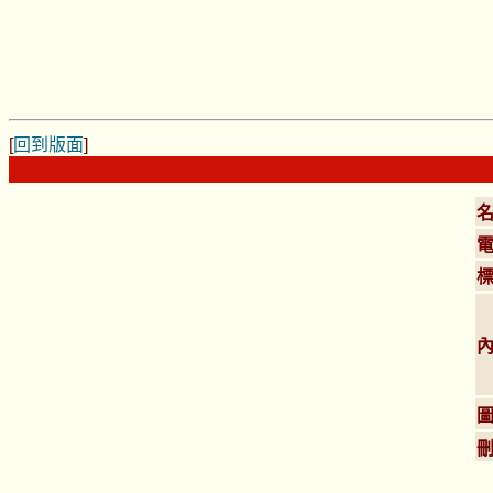
[
回到版面
]