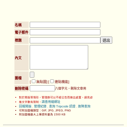
名稱
電子郵件
標題
內文
圖檔
[
無貼圖
] [
連貼機能
]
刪除密碼
八個字元，刪除文章用
對於鬧版等情形，管理群可以不經公告而做出處置，請見諒
請善用縮網址
推文字數有限制，
回報鬧版
管理紀錄
查詢 Tripcode 認證
故障查詢
.
.
.
可附加圖檔類型：GIF, JPG, JPEG, PNG
附加圖檔最大上傳資料量為 1500 KB