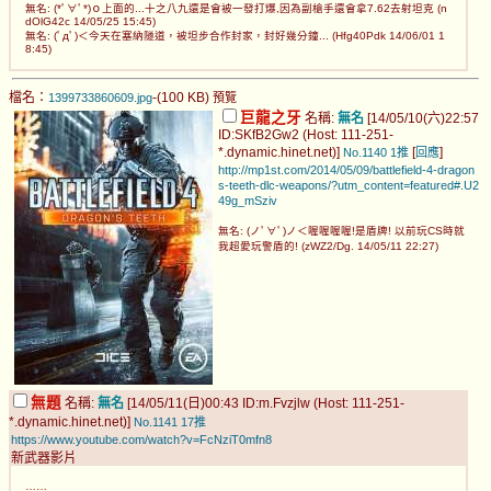
無名: (*ﾟ∀ﾟ*)ｏ上面的...十之八九還是會被一發打爆,因為副槍手還會拿7.62去射坦克 (n
dOlG42c 14/05/25 15:45)
無名: (ﾟдﾟ)＜今天在塞納隧道，被坦步合作封家，封好幾分鐘... (Hfg40Pdk 14/06/01 1
8:45)
檔名：
-(100 KB)
1399733860609.jpg
預覽
巨龍之牙
名稱:
無名
[14/05/10(六)22:57
ID:SKfB2Gw2 (Host: 111-251-
*.dynamic.hinet.net)]
[
]
No.1140
1推
回應
http://mp1st.com/2014/05/09/battlefield-4-dragon
s-teeth-dlc-weapons/?utm_content=featured#.U2
49g_mSziv
無名: (ノﾟ∀ﾟ)ノ＜喔喔喔喔!是盾牌! 以前玩CS時就
我超愛玩警盾的! (zWZ2/Dg. 14/05/11 22:27)
無題
名稱:
無名
[14/05/11(日)00:43 ID:m.Fvzjlw (Host: 111-251-
*.dynamic.hinet.net)]
No.1141
17推
https://www.youtube.com/watch?v=FcNziT0mfn8
新武器影片
……