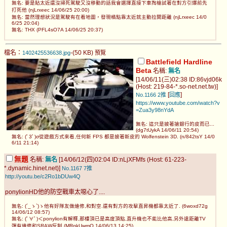
無名: 要是貼太近還沒掃死駕駛又沒移動的話我會選擇直接下車掏槍試著在對方引爆前先
打死他 (njLrxeec 14/06/25 20:00)
無名: 當然理想狀況是駕駛有在看地圖，發現橘點靠太近就主動拉開距離 (njLrxeec 14/0
6/25 20:04)
無名: THX (PFL4sO7A 14/06/25 20:37)
檔名：
-(50 KB)
1402425536638.jpg
預覽
Battlefield Hardline
Beta
名稱:
無名
[14/06/11(三)02:38 ID:86vjd06k
(Host: 219-84-*.so-net.net.tw)]
[
]
No.1166
2推
回應
https://www.youtube.com/watch?v
=Zua3y98nYdA
無名: 這只是披著搶銀行的皮而已...
(dg7tUykA 14/06/11 20:54)
無名: (ﾟ3ﾟ)σ從遊戲方式來看,任何新 FPS 都是披著新皮的 Wolfenstein 3D. (n/842tsY 14/0
6/11 21:14)
無題
名稱:
無名
[14/06/12(四)02:04 ID:nLjXFMfs (Host: 61-223-
*.dynamic.hinet.net)]
No.1167
7推
http://youtu.be/c2Ro1bDUw4Q
ponylionHD他的防空戰車太噁心了....
無名: (´_ゝ`)ゝ他有好隊友做維修,和對空.還有對方的攻擊直昇機都靠太近了. (6woxd72g
14/06/12 08:57)
無名: (ﾟ∀ﾟ)＜ponylion有解釋,那樓頂已是高度頂點,直升機也不能比他高,另外遠距離TV
彈有維修和SRAW反制 (MRqkUwmQ 14/06/13 14:25)