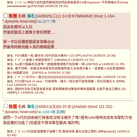
無名: (ゝ∀･)ﾉｼ神狙什麼的當然要繞到他們屁股後面丟C4或Claymore! 不然銲槍也可以!ww
wwwwwwwww (goPQUGjM 14/06/28 19:34)
無題
名稱:
無名
[14/06/25(三)11:14 ID:K7WKMAVE (Host: 1-164-
*.dynamic.hinet.net)]
No.1177
7推
因為免費所以入坑
然後就變成上面推文者的標靶......
第一次玩這種遊戲還會頭暈@@
然後用肉眼找敵人真的眼睛超累...
無名: FOV調高一點 最好90 四代的話大概90~110 (PFL4sO7A 14/06/25 19:39)
無名: (ﾟ∀ﾟ)＜會看小地圖就很好了 (cMm9iAL6 14/06/25 21:51)
無名: fov是只螢幕的亮度嗎？(遊戲選像裡面不知到哪一項) (2kPISS.w 14/06/26 11:35)
無名: 看不到啊，如果沒有偵查用的感應器然後又沒有標示敵人，就算敵人站在對面顏射
我小地圖都沒有... (2kPISS.w 14/06/26 11:36)
無名: (ﾟ∀ﾟ)＜你可以一直QQQQQQQQQQQQQQQQQQ (htHAUzWc 14/06/26 13:54)
無名: FOV是Field of view，代表視角。調大一點比較不容易頭暈，但也別調太大 (8RML
I.ew 14/06/26 14:21)
無名: 顏射你沒有可能是有裝消音 還有開槍發出聲音好像有個範圍 太遠不會自己曝光 (iG
nBMFQY 14/06/26 18:26)
無題
名稱:
無名
[14/06/13(五)02:25 ID:j2As0xtU (Host: 111-252-
*.dynamic.hinet.net)]
[
]
No.1169
6推
回應
請問一下4代的迫砲被打掉後就沒辦法補充了嗎?還有UAV啥時改成有攻擊對方地
面設備的功能了(但還是不算攻擊型載具,喵的咧)
無名: (ﾟ∀ﾟ)＜3代就能電爆電子設備了吧,像是地探,重生信號之類的 (MRqkUwmQ 14/06/13
02:46)