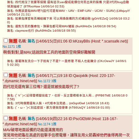
無名: 四代炮沒了就要等接關 還有這次uav變成能爆任何丟出來的裝備 只是3代的bug自動
偵測抽掉了 (8TRxoHaw 14/06/14 02:53)
無名: 你應該是指MAV吧?(這代可是有MAV、UAV、EMP-UAV、UCAV、SUAV) (LWsjuyiY
14/06/14 21:31)
無名: 如果指揮官有丟補給箱下來 可以用換裝備的方式補迫砲 (gGrVEZoQ 14/06/16 03:2
0)
無名: 連對方丟的醫療包、彈藥包都可用MAV摧毀 (9uA9HnDs 14/06/18 09:54)
無名: claymore也行 (9uA9HnDs 14/06/18 09:55)
無題
名稱:
無名
[14/06/15(日)01:06 ID:kKzayB8s (Host: *.scansafe.net)]
No.1171
1推
啊!對對對,是MAV,話說回來工兵的地面防空飛彈好難解開
無名: 跟著隊友洗分一下子就有了不是? 一直修理 不殺人也能賺分 (CKcOewJY 14/06/1
5 02:30)
無題
名稱:
無名
[14/06/17(二)19:18 ID:QaojxkIk (Host: 220-137-
*.dynamic.hinet.net)]
No.1172
3推
四代坦克還有第三位嗎? 還是就被技能取代了?
無名: (ﾟ∀ﾟ)＜記得雷標變技能了，也好、反正雷標根本沒人用... (PPB6TklE 14/06/18 0
7:58)
無名: 3代時偶爾還有人裝，4代根本沒見過... (mGqnlGwI 14/06/18 16:43)
無名: (´・ω・`)＜別這麼說，那方便我搭便車 (hT66UsQY 14/06/19 01:00)
無題
名稱:
無名
[14/06/19(四)22:16 ID:PscGf2bM (Host: 118-167-
*.dynamic.hinet.net)]
No.1174
1推
MAV破壞地面設備的功能還滿實用的
常常用他把龜在高處的狙擊手信標電爆，讓隊友用火箭轟掉他們後得再爬一次