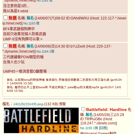
*.dynamic.hinet.net)]
No.1162
推
沒注意到是3的...
我以為是4 xdxd
無題
名稱:
無名
[14/06/07(六)08:02 ID:OAhi8WXU (Host: 122-117-*.hinet-
ip.hinet.net)]
No.1163
推
BF4拿武器個狗牌中
目前只收集完個人防衛武器
UMP-9沒有狗牌可以拿:<
無題
名稱:
無名
[14/06/08(日)14:30 ID:bY.zZxo6 (Host: 220-137-
*.dynamic.hinet.net)]
No.1164
2推
三代建議衝PDW類型的槍
台灣人也少玩
UMP45一根消音管O翻整場
無名: 以前剛beta的時候神槍 後來弱化 然後接近倒數第二的資料片時又強化過 (jpnK/2h
Y 14/06/08 15:58)
無名: 雖然仍比不上當初beta時 不過也夠強了 pdw裡op的大概就mp5k (jpnK/2hY 14/0
6/08 15:58)
檔名：
-(132 KB)
1401262151435.png
預覽
Battlefield: Hardline
名
稱:
無名
[14/05/28(三)15:29
ID:TRfRuGBo (Host:
119.247.*.ctinets.com)]
[
]
No.1155
1推
回應
由Visceral Games制作