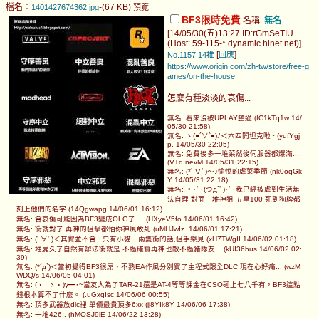
檔名：
-(67 KB)
1401427674362.jpg
預覽
BF3限時免費
名稱:
無名
[14/05/30(五)13:27 ID:rGmSeTIU
(Host: 59-115-*.dynamic.hinet.net)]
[
]
No.1157
14推
回應
https://www.origin.com/zh-tw/store/free-g
ames/on-the-house
怎麼有種淡淡的哀傷...
無名: 看來沒被UPLAY整過 (fC1kTq1w 14/
05/30 21:58)
無名: ヽ(●´∀`●)ﾉ＜六四開坦克啦~ (yufYgj
p. 14/05/30 22:05)
無名: 免費後多一堆菜然後伺服器都爆滿....
(VTd.nevM 14/05/31 22:15)
無名: (*ﾟ∇ﾟ)～♪愉悅的虐菜季節 (nk0oqGk
Y 14/05/31 22:18)
無名: 。･ﾟ･(つд`ﾟ)･ﾟ･我已經被虐到生活無
法自理 對面一堆神狙 五星100 死到狗牌都
刻上他們的名字 (14Qgwapg 14/06/01 16:12)
無名: 會哀傷可能因為BF3變成OLG了.... (HXyeV5fo 14/06/01 16:42)
無名: 衝就對了 再神的狙擊都怕你神風敢死 (uMHJwIz. 14/06/01 17:21)
無名: (ﾟ∀ﾟ)＜其實並不會...只有小貓一兩隻衝的話,狙手樂見 (xH7TWgII 14/06/02 01:18)
無名: 堆屍久了自然有辦法衝就是 不過確實再神也敵不過豬隊友... (kUI36bus 14/06/02 02:
39)
無名: (*´д`)＜當初覺得BF3很屌，不熟EA作風分別買了主程式跟全DLC 現在心好痛... (wzM
WDQ/s 14/06/05 04:01)
無名: (・_ゝ・)y━･~當友人為了TAR-21還是AT-4等等課金在CSO砸上七八千有，BF3這點
錢根本算不了什麼。 (.uGxqIsc 14/06/06 00:55)
無名: 頂多武器放dlc裡 單價最貴頂多6xx (jj8YIk8Y 14/06/06 17:38)
無名: 一堆426.. (hMOSJ9lE 14/06/22 13:28)