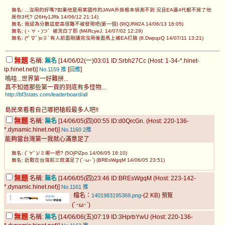
無名: ...沒用的好嗎?如果他是用某國作的JAVA外掛根本偵測不到 況且EA連4代都不屌了他
屌你3代? (26Hy1JRk 14/06/12 21:14)
無名: 我認為分數這麼高很難不被發現吧(第一個) (9IQJfW2A 14/06/13 16:05)
無名: (・∀・)つ゛被洗白了耶 (M4RcyeJ. 14/07/02 12:29)
無名: (*ﾟ∇ﾟ)o彡ﾟ有人前面剛講完沒用後面馬上被EA打臉 (8.DwpqzQ 14/07/11 13:21)
無題
名稱:
無名
[14/06/02(一)03:01 ID:Srbh27Cc (Host: 1-34-*.hinet-
ip.hinet.net)]
[
]
No.1159
推
回應
嗚哇...世界第一好難拼...
真不知道那些第一頁的到底有多怪物...
http://bf3stats.com/leaderboard/all
島民來看看自己哪把槍殺最多人吧!!
無題
名稱:
無名
[14/06/05(四)00:55 ID:d0QrcGn. (Host: 220-136-
*.dynamic.hinet.net)]
No.1160
2推
能夠當台灣第一我就心滿意足了
無名: (ﾟ∀ﾟ)ﾉミ哪一把? (5OjPlZpo 14/06/05 18:10)
無名: 近戰在台灣前三就滿足了(´･ω･`) (BREsWgqM 14/06/05 23:51)
無題
名稱:
無名
[14/06/05(四)23:46 ID:BREsWgqM (Host: 223-142-
*.dynamic.hinet.net)]
No.1161
推
檔名：
-(2 KB)
1401983195369.png
預覽
(´･ω･`)
無題
名稱:
無名
[14/06/06(五)07:19 ID:3HprbYwU (Host: 220-136-