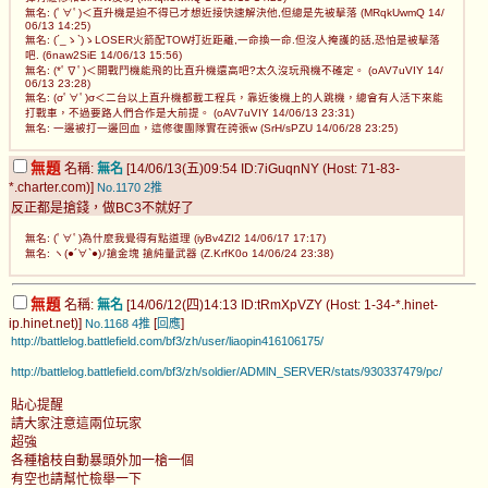
無名: (ﾟ∀ﾟ)＜直升機是迫不得已才想近接快速解決他,但總是先被擊落 (MRqkUwmQ 14/
06/13 14:25)
無名: (´_ゝ`)ゝLOSER火箭配TOW打近距離,一命換一命.但沒人掩護的話,恐怕是被擊落
吧. (6naw2SiE 14/06/13 15:56)
無名: (*ﾟ∇ﾟ)＜開戰鬥機能飛的比直升機還高吧?太久沒玩飛機不確定。 (oAV7uVIY 14/
06/13 23:28)
無名: (σﾟ∀ﾟ)σ＜二台以上直升機都載工程兵，靠近後機上的人跳機，總會有人活下來能
打戰車，不過要路人們合作是大前提。 (oAV7uVIY 14/06/13 23:31)
無名: 一邊被打一邊回血，這修復團隊實在誇張w (SrH/sPZU 14/06/28 23:25)
無題
名稱:
無名
[14/06/13(五)09:54 ID:7iGuqnNY (Host: 71-83-
*.charter.com)]
No.1170
2推
反正都是搶錢，做BC3不就好了
無名: (ﾟ∀ﾟ)為什麼我覺得有點道理 (iyBv4ZI2 14/06/17 17:17)
無名: ヽ(●´∀`●)ﾉ搶金塊 搶純量武器 (Z.KrfK0o 14/06/24 23:38)
無題
名稱:
無名
[14/06/12(四)14:13 ID:tRmXpVZY (Host: 1-34-*.hinet-
ip.hinet.net)]
[
]
No.1168
4推
回應
http://battlelog.battlefield.com/bf3/zh/user/liaopin416106175/
http://battlelog.battlefield.com/bf3/zh/soldier/ADMlN_SERVER/stats/930337479/pc/
貼心提醒
請大家注意這兩位玩家
超強
各種槍枝自動暴頭外加一槍一個
有空也請幫忙檢舉一下