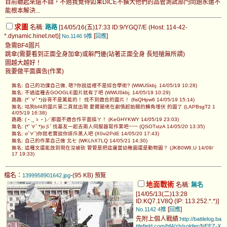
目前聽起來還不錯，不過我覺得如果DICE不擴大他們的品管測試部門問題永遠不
能根本解決...
求圖
名稱:
路路
[14/05/16(五)17:33 ID:9/YGQ7/E (Host: 114-42-
*.dynamic.hinet.net)]
[
]
No.1146
9推
回應
急需BF4圖片
跳傘(需要看到正面全身加傘)或躲門邊(站著正面全身 長短槍無所謂)
圖越大越好！
我要做平面廣告(作業)
無名: 自己的功課自己做, 嗯?你說這裡不是綜合學術? (WWUSkbj. 14/05/19 10:28)
無名: 不過這種去GOOGLE圖片就有了吧 (WWUSkbj. 14/05/19 10:29)
路路: (*ﾟ∀ﾟ*)谷哥不是萬能的！ 找不到適合的圖片！ (fisQHpw6 14/05/19 15:14)
無名: 咕狗bf4的圖片第二頁就出現 愛爾蘭佬在劇情起始關的轉角埋伏 的圖了 (LAPBsgT2 1
4/05/19 16:38)
路路: (・_ゝ・)／那圖不適合作平面搞ㄚ！ (KeGHYKWY 14/05/19 23:03)
無名: (*ﾟ∀ﾟ*)o彡ﾟ找基友一起去兩人伺服器寫作業吧~~~ (QSOTxtzA 14/05/20 13:35)
無名: σ`∀´)你就老實說你排斥黑人吧 (X0vi2PdE 14/05/20 17:43)
無名: 自己的作業自己做 北七 (WKLhX7LQ 14/05/21 14:30)
無名: 這種文還能放到現在沒被砍 管管是把這邊當幼稚園還是動物園？ (JKB0W6.U 14/09/
17 19:33)
檔名：
-(95 KB)
1399958901642.jpg
預覽
地面戰術
名稱:
無名
[14/05/13(二)13:28
ID:KQ7.1V8Q (IP: 113.252.*.*)]
[
]
No.1142
4推
回應
先附上個人戰績:
http://battlelog.ba
ttlefield.com/bf4/zh/soldier/NEEZ-X