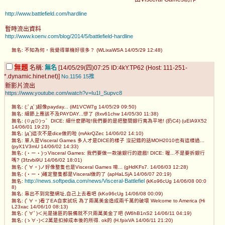
http://www.battlefield.com/hardline
暫時流出資料
http://www.koenv.com/blog/2014/5/battlefield-hardline
無名: 不知為何，我覺得單機好很多？ (WLixaWSA 14/05/29 12:48)
無題
名稱:
無名
[14/05/29(四)07:25 ID:4kY.TP62 (Host: 111-251-
*.dynamic.hinet.net)]
No.1156
15推
新影片流出
https://www.youtube.com/watch?v=Iu1I_Supvc8
無名: (;ﾟдﾟ)超像payday... (iM1VCW7g 14/05/29 09:50)
無名: 細節上應該不及PAYDAY...慘了 (8xv61chw 14/05/30 11:38)
無名: (☉д⊙)っ゛DICE: 細什麼節啦!我們要的是把整間銀行夷為平地! (扔C4) (uElA9X52
14/06/01 19:23)
無名: |д`)這次不是dice做的啦 (mAkrQZec 14/06/02 14:10)
無名: 單人是Visceral Games 多人才是DICE的樣子 沒記錯的話MOH2010也有這樣過...
(pyX1V3mU 14/06/02 14:33)
無名: (・ー・)っVisceral Games: 我們要做一款搶銀行的遊戲! DICE: 喔...不是要拆銀行
嗎? (3fzvbi9U 14/06/02 18:01)
無名: (ﾟ∀。)ノ好像整隻也是Visceral Games 唷... (gHdKFs7. 14/06/03 12:28)
無名: (・ー・)確定整隻都是Visceral做的了 (apHaLSjA 14/06/07 20:19)
http://news.softpedia.com/news/Visceral-Battlefiel
無名:
(kKo96cUg 14/06/08 00:0
8)
無名: 靠出不到完整網址,自己上去看吧 (kKo96cUg 14/06/08 00:09)
無名: (ﾟ∀。)看了EA自家試玩 為了兩萬美金造成兩千萬的破壞 Welcome to America (Hi
L23xac 14/06/10 08:13)
無名: (ﾟ∀ﾟ)＜光是搶匪的裝備就不只兩萬美金了吧 (W6hB1nS2 14/06/11 04:19)
無名: (ゝ∀･)＜2萬是扣掉成本後的所得. ok的 (H.fpixVA 14/06/11 21:20)