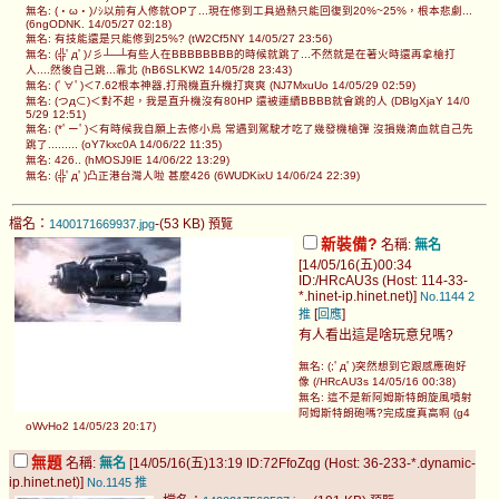
無名: (・ω・)ﾉｼ以前有人修就OP了...現在修到工具過熱只能回復到20%~25%，根本悲劇...
(6ngODNK. 14/05/27 02:18)
無名: 有技能還是只能修到25%? (tW2Cf5NY 14/05/27 23:56)
無名: (╬ﾟдﾟ)ﾉ彡┴─┴有些人在BBBBBBBB的時候就跳了...不然就是在著火時還再拿槍打
人....然後自己跳...靠北 (hB6SLKW2 14/05/28 23:43)
無名: (ﾟ∀ﾟ)＜7.62根本神器,打飛機直升機打爽爽 (NJ7MxuUo 14/05/29 02:59)
無名: (つд⊂)＜對不起，我是直升機沒有80HP 還被連續BBBB就會跳的人 (DBlgXjaY 14/0
5/29 12:51)
無名: (*ﾟーﾟ)＜有時候我自願上去修小鳥 常遇到駕駛才吃了幾發機槍彈 沒損幾滴血就自己先
跳了......... (oY7kxc0A 14/06/22 11:35)
無名: 426.. (hMOSJ9lE 14/06/22 13:29)
無名: (╬ﾟдﾟ)凸正港台灣人啦 甚麼426 (6WUDKixU 14/06/24 22:39)
檔名：
-(53 KB)
1400171669937.jpg
預覽
新裝備?
名稱:
無名
[14/05/16(五)00:34
ID:/HRcAU3s (Host: 114-33-
*.hinet-ip.hinet.net)]
No.1144
2
[
]
推
回應
有人看出這是啥玩意兒嗎?
無名: (;ﾟдﾟ)突然想到它跟感應砲好
像 (/HRcAU3s 14/05/16 00:38)
無名: 這不是新阿姆斯特朗旋風噴射
阿姆斯特朗砲嗎?完成度真高啊 (g4
oWvHo2 14/05/23 20:17)
無題
名稱:
無名
[14/05/16(五)13:19 ID:72FfoZqg (Host: 36-233-*.dynamic-
ip.hinet.net)]
No.1145
推