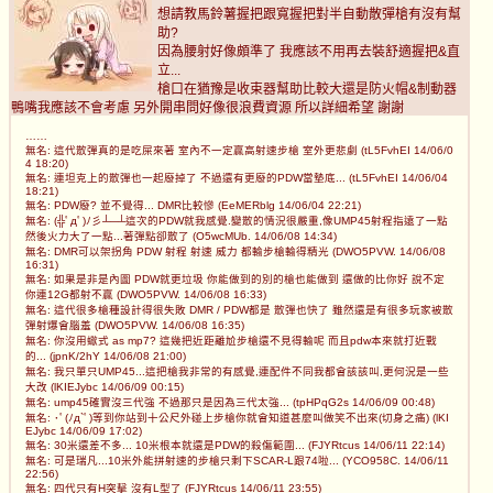
想請教馬鈴薯握把跟寬握把對半自動散彈槍有沒有幫
助?
因為腰射好像頗準了 我應該不用再去裝舒適握把&直
立...
槍口在猶豫是收束器幫助比較大還是防火帽&制動器
鴨嘴我應該不會考慮 另外開串問好像很浪費資源 所以詳細希望 謝謝
……
無名: 這代散彈真的是吃屎來著 室內不一定贏高射速步槍 室外更悲劇 (tL5FvhEI 14/06/0
4 18:20)
無名: 連坦克上的散彈也一起廢掉了 不過還有更廢的PDW當墊底... (tL5FvhEI 14/06/04
18:21)
無名: PDW廢? 並不覺得... DMR比較慘 (EeMERblg 14/06/04 22:21)
無名: (╬ﾟдﾟ)ﾉ彡┴─┴這次的PDW就我感覺.變散的情況很嚴重,像UMP45射程指遠了一點
然後火力大了一點...著彈點卻散了 (O5wcMUb. 14/06/08 14:34)
無名: DMR可以架拐角 PDW 射程 射速 威力 都輸步槍輸得精光 (DWO5PVW. 14/06/08
16:31)
無名: 如果是非是內圖 PDW就更垃圾 你能做到的別的槍也能做到 還做的比你好 說不定
你連12G都射不贏 (DWO5PVW. 14/06/08 16:33)
無名: 這代很多槍種設計得很失敗 DMR / PDW都是 散彈也快了 雖然還是有很多玩家被散
彈射爆會腦羞 (DWO5PVW. 14/06/08 16:35)
無名: 你沒用蠍式 as mp7? 這幾把近距離尬步槍還不見得輸呢 而且pdw本來就打近戰
的... (jpnK/2hY 14/06/08 21:00)
無名: 我只單只UMP45...這把槍我非常的有感覺,連配件不同我都會該該叫,更何況是一些
大改 (lKIEJybc 14/06/09 00:15)
無名: ump45確實沒三代強 不過那只是因為三代太強... (tpHPqG2s 14/06/09 00:48)
無名: ･ﾟ(ﾉд`ﾟ)等到你站到十公尺外碰上步槍你就會知道甚麼叫做笑不出來(切身之痛) (lKI
EJybc 14/06/09 17:02)
無名: 30米還差不多... 10米根本就還是PDW的殺傷範圍... (FJYRtcus 14/06/11 22:14)
無名: 可是瑞凡...10米外能拼射速的步槍只剩下SCAR-L跟74啦... (YCO958C. 14/06/11
22:56)
無名: 四代只有H突擊 沒有L型了 (FJYRtcus 14/06/11 23:55)