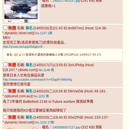
檔名：
-(191 KB)
1400217562537.jpg
預覽
感應砲+1
無題
名稱:
無名
[14/05/16(五)21:45 ID:dn997nn2 (Host: 114-38-
*.dynamic.hinet.net)]
No.1147
1推
MKV
史塔克工業(洛克希德馬汀)的黑科技產品...
http://youtu.be/upp05Agbzr8
無名: (|||ﾟдﾟ)＜新資料片還真的是機械人大戰 (VI1DPLk2 14/05/17 03:17)
無題
名稱:
無名
[14/05/17(六)13:59 ID:3erUPh6g (Host:
119.247.*.ctinets.com)]
No.1148
推
原來日本人也有在搞這玩意
http://www.youtube.com/watch?v=63gqPvWbkMg
突然覺得它很可愛
無題
名稱:
無名
[14/05/20(二)16:58 ID:59rVwDik (Host: 49-181-
*.optusnet.com.au)]
No.1151
推
為了2年後的 Battlefield 2146 or Future warfare 做測試準備
我只知道我的KD值又要被這東西給降低了
無題
名稱:
無名
[14/05/20(二)19:40 ID:X0vi2PdE (Host: 220-137-
*.dynamic.hinet.net)]
No.1152
27推
檔名：
-(332 KB)
1400586057127.jpg
預覽