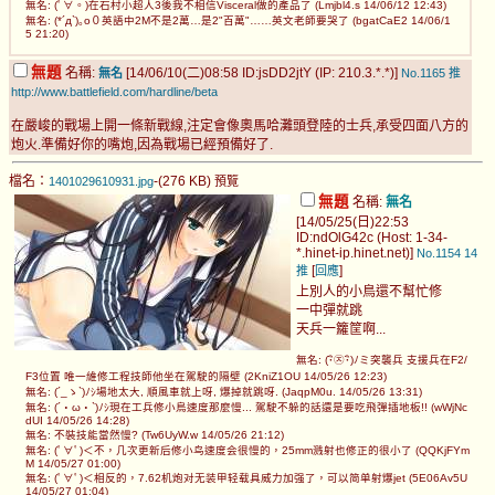
無名: (ﾟ∀。)在石村小超人3後我不相信Visceral做的產品了 (Lmjbl4.s 14/06/12 12:43)
無名: (*´д`)｡o０英語中2M不是2萬…是2"百萬"……英文老師要哭了 (bgatCaE2 14/06/1
5 21:20)
無題
名稱:
[14/06/10(二)08:58 ID:jsDD2jtY (IP: 210.3.*.*)]
無名
No.1165
推
http://www.battlefield.com/hardline/beta
在嚴峻的戰場上開一條新戰線,注定會像奧馬哈灘頭登陸的士兵,承受四面八方的
炮火.準備好你的嘴炮,因為戰場已經預備好了.
檔名：
-(276 KB)
1401029610931.jpg
預覽
無題
名稱:
無名
[14/05/25(日)22:53
ID:ndOlG42c (Host: 1-34-
*.hinet-ip.hinet.net)]
No.1154
14
[
]
推
回應
上別人的小鳥還不幫忙修
一中彈就跳
天兵一籮筐啊...
無名: (･ิ㉨･ิ)ﾉミ突襲兵 支援兵在F2/
F3位置 唯一維修工程技師他坐在駕駛的隔壁 (2KniZ1OU 14/05/26 12:23)
無名: (´_ゝ`)ﾉｼ場地太大, 順風車就上呀, 爆掉就跳呀. (JaqpM0u. 14/05/26 13:31)
無名: (´・ω・`)ﾉｼ現在工兵修小鳥速度那麼慢... 駕駛不躲的話還是要吃飛彈插地板!! (wWjNc
dUI 14/05/26 14:28)
無名: 不裝技能當然慢? (Tw6UyW.w 14/05/26 21:12)
無名: (ﾟ∀ﾟ)＜不，几次更新后修小鸟速度会很慢的，25mm溅射也修正的很小了 (QQKjFYm
M 14/05/27 01:00)
無名: (ﾟ∀ﾟ)＜相反的，7.62机炮对无装甲轻载具威力加强了，可以简单射爆jet (5E06Av5U
14/05/27 01:04)