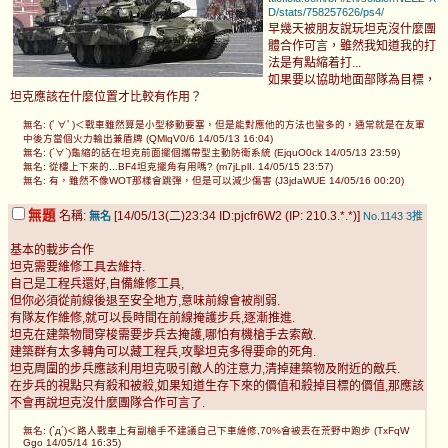
D/stats/758257626/ps4/
早幾天被朋友說玩坦克沒什麼團
體合作可言，雖然我知道我的打
法是有點縮着打...
如果要以協助地面部隊為目標，
坦克應該在什麼位置才比較有作用？
無名: (ﾟ∀ﾟ)＜戰車雖然算是小型移動要塞，但是能對應他的方法也蠻多的，通常就是在友軍
中後方當個火力輸出兼盾牌 (QMlqV0/6 14/05/13 16:04)
無名: (´∀`)龜縮的話在坦克前面擺個攜帶型主動防衛系統 (EjquO0ck 14/05/13 23:59)
無名: 從樓上下來的...BF4坦克擺角有用嗎? (m7jLplI. 14/05/15 23:57)
無名: 有，雖然不像WOT那樣會跳彈，但是可以減少傷害 (J3jdaWUE 14/05/16 00:20)
無題
名稱:
[14/05/13(二)23:34 ID:pjcfr6W2 (IP: 210.3.*.*)]
無名
No.1143
3推
基本的載步合作
坦克需要維修工具去維持.
自己是工程兵還好,自備維修工具,
但你必須從前線後退至安全地方,意味前線會被削弱.
有隊友作維修,就可以長時間在前線掩護步兵,逐漸推進.
坦克在建築物間穿梭需要步兵去掩護,哪怕有機槍手去索敵.
建築群有太多轉角可以藏工程兵,攻擊坦克多得要命的死角.
坦克周圍的步兵應該利用坦克吸引敵人的注意力,清掉建築物及附近的敵兵.
在步兵的視點只有殺和被殺,如果知道生存下來的價值和殺掉目標的價值,那應該
不會再說坦克沒什麼團隊合作可言了.
無名: (`д´)＜路人戰車上有副槍手不建議自己下車維修,70%會被丟在荒野中跑步 (TxFqW
Ggo 14/05/14 16:35)