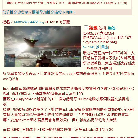
無名: 四代的UMP已經不像三代那麼好拼了...連H都比他穩 (tRmXpVZY 14/06/12 12:28)
部分推文被省略。閱讀全部推文請按下回應。
檔名：
-(1823 KB)
1400324064472.png
預覽
無題
名稱:
無名
[14/05/17(六)18:54
ID:5FXVw4qk (Host: 118-167-
*.dynamic.hinet.net)]
[
]
No.1149
推
回應
最近官方在搞一個CTE測試，大
概是為了彌補自家測試人員不足
所以試著找玩家去當測試者測試
一些新修改的內容
從參與者的反應表示，目前測試版的netcode有被改善很多，主要是由於所謂tickr
ate的增加
tickrate簡單來說就是你的電腦和伺服器之間每秒交換資訊的次數，COD是30、C
S可由客戶端設定，通常為60但最高可以高到100
而現在BF4的tickrate是悲劇的10...換句話說每100ms電腦才跟伺服器交換資訊一
次
這點已經被抗議過很多次了，雖然高tickrate會造成電腦與網路的負擔(別忘記BF4
有極大量的資訊必須傳送：物件的物理破壞、子彈的運行軌跡、水波的位置等
等。要是tickrate調太高反而會有反效果)，但10被認為仍然低得太誇張
而這次的CTE測試中，DICE終於腦袋恢復正常把tickrate調升到了30