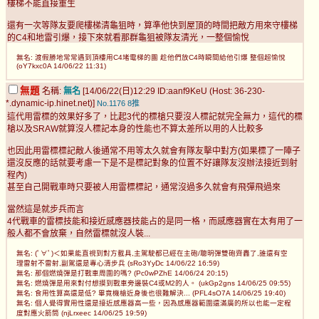
樓梯不能直接重生
還有一次等隊友要爬樓梯清龜狙時，算準他快到屋頂的時間把敵方用來守樓梯
的C4和地雷引爆，接下來就看那群龜狙被隊友清光，一整個愉悅
無名: 渡假勝地常常遇到頂樓用C4堵電梯的團 趁他們放C4時瞬間給他引爆 整個超愉悅
(oY7kxc0A 14/06/22 11:31)
無題
名稱:
無名
[14/06/22(日)12:29 ID:aanf9KeU (Host: 36-230-
*.dynamic-ip.hinet.net)]
No.1176
8推
這代用雷標的效果好多了，比起3代的標槍只要沒人標記就完全無力，這代的標
槍以及SRAW就算沒人標記本身的性能也不算太差所以用的人比較多
也因此用雷標標記敵人後通常不用等太久就會有隊友擊中對方(如果標了一陣子
還沒反應的話就要考慮一下是不是標記對象的位置不好讓隊友沒辦法接近到射
程內)
甚至自己開戰車時只要被人用雷標標記，通常沒過多久就會有飛彈飛過來
當然這是就步兵而言
4代戰車的雷標技能和接近感應器技能占的是同一格，而感應器實在太有用了一
般人都不會放棄，自然雷標就沒人裝...
無名: (ﾟ∀ﾟ)＜如果能直視到對方載具,主駕駛都已經在主砲/聰明彈雙砲齊轟了,誰還有空
理雷射不雷射,副駕還是專心清步兵 (sRo3YyDc 14/06/22 16:59)
無名: 那個燃燒彈是打戰車周圍的嗎? (Pc0wPZhE 14/06/24 20:15)
無名: 燃燒彈是用來對付想摸到戰車旁邊裝C4或M2的人。 (ukGp2gns 14/06/25 09:55)
無名: 食用性算高還是低? 畢竟機槍近身後也很難解決... (PFL4sO7A 14/06/25 19:40)
無名: 個人覺得實用性還是接近感應器高一些，因為感應器範圍還滿廣的所以也能一定程
度對應火箭筒 (njLrxeec 14/06/25 19:59)