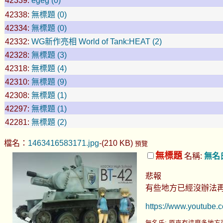
42339:
egeg (0)
42338:
無標題 (0)
42334:
無標題 (0)
42332:
WG新作亮相 World of Tank:HEAT (2)
42328:
無標題 (3)
42318:
無標題 (4)
42310:
無標題 (9)
42308:
無標題 (1)
42297:
無標題 (1)
42281:
無標題 (2)
檔名：
1463416583171.jpg
-(210 KB)
預覽
無標題
名稱:
無名
悲報
有些地方已經沒辦法
https://www.youtub
無名氏: 原來有這麼多地方可以去