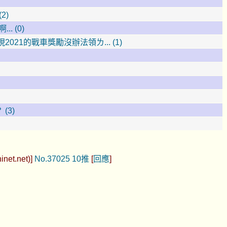
2)
. (0)
021的戰車獎勵沒辦法領ㄌ... (1)
(3)
net.net)]
No.37025
10推
[
回應
]