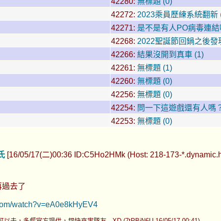
42280:
無標題 (0)
42272:
2023乘員歷練系統翻新 (
42271:
是不是有人PO病毒連結啊..
42268:
2022聖誕節回鍋之後發現2
42266:
結果沒開到真車 (1)
42261:
無標題 (1)
42260:
無標題 (0)
42256:
無標題 (0)
42254:
問一下這遊戲還有人嗎？ 
42253:
無標題 (0)
氏
[16/05/17(二)00:36 ID:C5Ho2HMk (Host: 218-173-*.dynamic.hi
再過去了
e.com/watch?v=eA0e8kHyEV4
，多虧官方提供，趕快來害隊友...XD (7tPBjN6U 16/05/17 00:41)