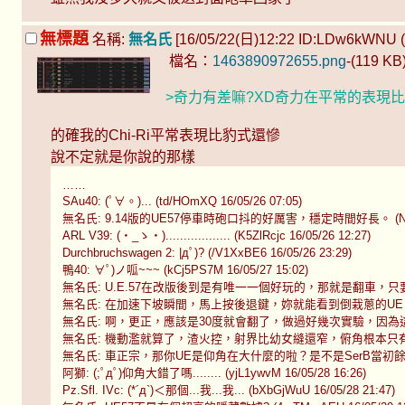
無標題
名稱:
無名氏
[16/05/22(日)12:22 ID:LDw6kWNU (Ho
檔名：
1463890972655.png
-(119 KB
>奇力有差嘛?XD奇力在平常的表現
的確我的Chi-Ri平常表現比豹式還慘
說不定就是你說的那樣
……
SAu40: (ﾟ∀。)... (td/HOmXQ 16/05/26 07:05)
無名氏: 9.14版的UE57停車時砲口抖的好厲害，穩定時間好長。 (NHlgKaP
ARL V39: (・_ゝ・).................. (K5ZlRcjc 16/05/26 12:27)
Durchbruchswagen 2: |дﾟ)? (/V1XxBE6 16/05/26 23:29)
鴨40: ∀ﾟ)ノ呱~~~ (kCj5PS7M 16/05/27 15:02)
無名氏: U.E.57在改版後到是有唯一一個好玩的，那就是翻車，只要一個斜坡超過
無名氏: 在加速下坡瞬間，馬上按後退鍵，妳就能看到倒栽蔥的UE (2tbNu.F
無名氏: 啊，更正，應該是30度就會翻了，做過好幾次實驗，因為這車的的還蠻
無名氏: 機動濫就算了，渣火控，射界比幼女縫還窄，俯角根本只有-1度，然
無名氏: 車正宗，那你UE是仰角在大什麼的啦？是不是SerB當初餘興亂搞的數據？
阿獅: (;ﾟдﾟ)仰角大錯了嗎........ (yjL1ywvM 16/05/28 16:26)
Pz.Sfl. IVc: (*´д`)＜那個...我...我... (bXbGjWuU 16/05/28 21:47)