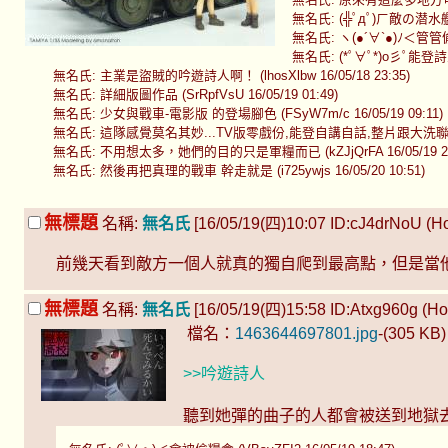
無名氏: (╬ﾟдﾟ)ㄏ敵の潜水艦を発
無名氏: ヽ(●´∀`●)ﾉ＜管管偷
無名氏: (*ﾟ∀ﾟ*)o彡ﾟ能登詩人超
無名氏: 主業是盜賊的吟遊詩人啊！ (lhosXlbw 16/05/18 23:35)
無名氏: 詳細版圖作品 (SrRpfVsU 16/05/19 01:49)
無名氏: 少女與戰車-電影版 的登場腳色 (FSyW7m/c 16/05/19 09:11)
無名氏: 這隊感覺莫名其妙...TV版零戲份,能登自講自話,整片跟大洗聯隊也沒啥
無名氏: 不用想太多，她們的目的只是軍糧而已 (kZJjQrFA 16/05/19 23
無名氏: 然後再把真理的戰車 幹走就是 (i725ywjs 16/05/20 10:51)
無標題
名稱:
無名氏
[16/05/19(四)10:07 ID:cJ4drNoU (Host
前幾天看到敵方一個人就真的獨自爬到最高點，但是當
無標題
名稱:
無名氏
[16/05/19(四)15:58 ID:Atxg960g (Hos
檔名：
1463644697801.jpg
-(305 KB
>>吟遊詩人
聽到她彈的曲子的人都會被送到地獄