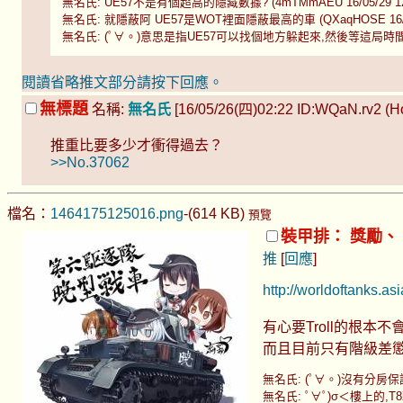
無名氏: UE57不是有個超高的隱藏數據? (4mTMmAEU 16/05/29 12
無名氏: 就隱蔽阿 UE57是WOT裡面隱蔽最高的車 (QXaqHOSE 16/05/
無名氏: (ﾟ∀。)意思是指UE57可以找個地方躲起來,然後等這局時間到結束 (n
閱讀省略推文部分請按下回應。
無標題
名稱:
無名氏
[16/05/26(四)02:22 ID:WQaN.rv2 (Hos
推重比要多少才衝得過去？
>>No.37062
檔名：
1464175125016.png
-(614 KB)
預覽
裝甲排： 獎勵、
推
[
回應
]
http://worldoftanks.a
有心要Troll的根本
而且目前只有階級差懲
無名氏: (ﾟ∀。)沒有分房保護的
無名氏: ﾟ∀ﾟ)σ＜樓上的,T8輕坦