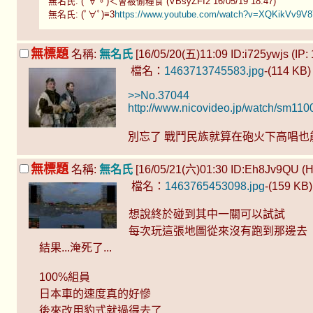
無名氏: (ﾟ∀。)＜會被偷糧食 (VBsyZFI2 16/05/19 18:47)
無名氏: (ﾟ∀ﾟ)≡3
https://www.youtube.com/watch?v=XQKikVv9V
無標題
名稱:
無名氏
[16/05/20(五)11:09 ID:i725ywjs (IP: 
檔名：
1463713745583.jpg
-(114 KB
>>No.37044
http://www.nicovideo.jp/watch/sm11
別忘了 戰鬥民族就算在砲火下高唱也
無標題
名稱:
無名氏
[16/05/21(六)01:30 ID:Eh8Jv9QU (Hos
檔名：
1463765453098.jpg
-(159 KB
想說終於碰到其中一關可以試試
每次玩這張地圖從來沒有跑到那邊去
結果...淹死了...
100%組員
日本車的速度真的好慘
後來改用豹式就過得去了