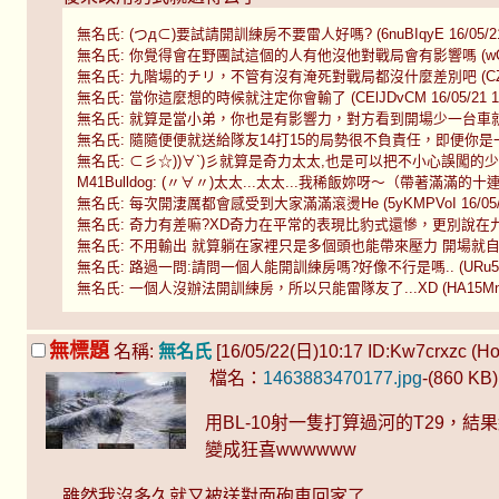
無名氏: (つд⊂)要試請開訓練房不要雷人好嗎? (6nuBIqyE 16/05/21 
無名氏: 你覺得會在野團試這個的人有他沒他對戰局會有影響嗎 (wQxsLG/Y
無名氏: 九階場的チリ，不管有沒有淹死對戰局都沒什麼差別吧 (CZUuLMew
無名氏: 當你這麼想的時候就注定你會輸了 (CElJDvCM 16/05/21 16
無名氏: 就算是當小弟，你也是有影響力，對方看到開場少一台車就是打得更輕
無名氏: 隨隨便便就送給隊友14打15的局勢很不負責任，即便你是一台Chi-Ri也
無名氏: ⊂彡☆))∀`)彡就算是奇力太太,也是可以把不小心誤闖的少年(LT)給
M41Bulldog: (〃∀〃)太太...太太...我稀飯妳呀～（帶著滿滿的十連發愛意）
無名氏: 每次開淒厲都會感受到大家滿滿滾燙He (5yKMPVoI 16/05/22
無名氏: 奇力有差嘛?XD奇力在平常的表現比豹式還慘，更別說在九階場能有什麼
無名氏: 不用輸出 就算躺在家裡只是多個頭也能帶來壓力 開場就自暴自棄你還玩
無名氏: 路過一問:請問一個人能開訓練房嗎?好像不行是嗎.. (URu5qb/Q 1
無名氏: 一個人沒辦法開訓練房，所以只能雷隊友了...XD (HA15Mn2A 16
無標題
名稱:
無名氏
[16/05/22(日)10:17 ID:Kw7crxzc (Hos
檔名：
1463883470177.jpg
-(860 KB
用BL-10射一隻打算過河的T29，
變成狂喜wwwwww
雖然我沒多久就又被送對面砲車回家了