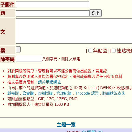
電子郵件
標題
內文
圖檔
[
無貼圖
] [
連貼機
八個字元，刪除文章用
刪除密碼
對於鬧版等情形，管理群可以不經公告而做出處置，請見諒
超測與沙盒測試人員均簽署保密協定，請勿談論與洩漏任何有關資料
推文長度有限制，
請善用縮網址
由島民成立的組排頻道，於遊戲頻道之 ID 為 Komica (TW/HK)，歡迎利用
戰報版
.
公會版
.
回報鬧版
.
管理紀錄
.
Tripcode 認證
.
版面狀況查詢
可附加圖檔類型：GIF, JPG, JPEG, PNG
附加圖檔最大上傳資料量為 1500 KB
主題一覽