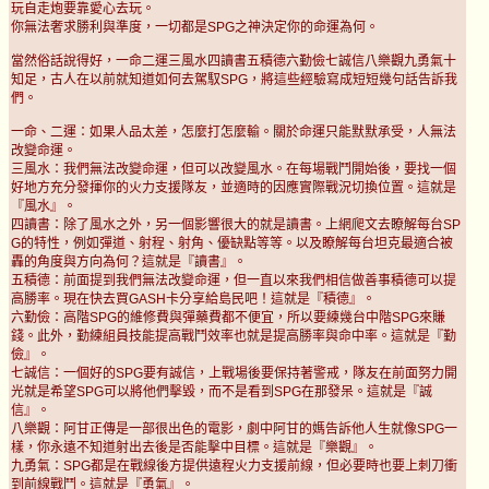
玩自走炮要靠愛心去玩。
你無法奢求勝利與準度，一切都是SPG之神決定你的命運為何。
當然俗話說得好，一命二運三風水四讀書五積德六勤儉七誠信八樂觀九勇氣十
知足，古人在以前就知道如何去駕馭SPG，將這些經驗寫成短短幾句話告訴我
們。
一命、二運：如果人品太差，怎麼打怎麼輸。關於命運只能默默承受，人無法
改變命運。
三風水：我們無法改變命運，但可以改變風水。在每場戰鬥開始後，要找一個
好地方充分發揮你的火力支援隊友，並適時的因應實際戰況切換位置。這就是
『風水』。
四讀書：除了風水之外，另一個影響很大的就是讀書。上網爬文去瞭解每台SP
G的特性，例如彈道、射程、射角、優缺點等等。以及瞭解每台坦克最適合被
轟的角度與方向為何？這就是『讀書』。
五積德：前面提到我們無法改變命運，但一直以來我們相信做善事積德可以提
高勝率。現在快去買GASH卡分享給島民吧！這就是『積德』。
六勤儉：高階SPG的維修費與彈藥費都不便宜，所以要練幾台中階SPG來賺
錢。此外，勤練組員技能提高戰鬥效率也就是提高勝率與命中率。這就是『勤
儉』。
七誠信：一個好的SPG要有誠信，上戰場後要保持著警戒，隊友在前面努力開
光就是希望SPG可以將他們擊毀，而不是看到SPG在那發呆。這就是『誠
信』。
八樂觀：阿甘正傳是一部很出色的電影，劇中阿甘的媽告訴他人生就像SPG一
樣，你永遠不知道射出去後是否能擊中目標。這就是『樂觀』。
九勇氣：SPG都是在戰線後方提供遠程火力支援前線，但必要時也要上刺刀衝
到前線戰鬥。這就是『勇氣』。