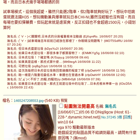
場，而且日本虎幾乎場場都遇的到
試車場模式，這個我超愛，雖然只能選2階車，但2階車就夠好玩了，想玩中坦跳
蛋就選法國H35，想玩機動兼具爆車就玩日本CHI-NI,雖然沒經驗也沒有錢，而且
每場也要扣彈藥費，但玩起來就是虐菜爽，反正扣錢也不會超過1500元，小錢划
算阿
無名氏: (ﾟ∀。)＜醒醒吧,日本虎的分房權重根本沒動過 (EjXqmRo. 16/06/07 20:20)
無名氏: (ﾟ∀。)試車場幾百年前就已經放在那裡了，你眼睛沒問題嗎？ (WOT5SdRU 16/06/
07 20:24)
無名氏: 但日本虎還是垃圾 (kDysYu2I 16/06/07 20:38)
無名氏: 如果日本虎是垃圾，那很多車子都算廢物了。 (ENMKYg5g 16/06/08 02:10)
無名氏: 日本虎垃圾！？確定嗎 (K/Szpy.g 16/06/08 09:44)
無名氏: 如果真是這樣，那虎式算什麼... (Wr6lregA 16/06/08 11:22)
無名氏: 可燃垃圾 (zqBgZUyU 16/06/08 11:53)
無名氏: 這次改版把日本虎從垃圾救回普通爛的程度了吧 (cfpDwhHY 16/06/08 11:56)
無名氏: 砲一樣是六階重坦最低水準，車體也在普通水準 (cfpDwhHY 16/06/08 12:00)
無名氏: Σ(ﾟдﾟ)＜不好了,四驅,四驅他(ry (WBi6rGj6 16/06/09 07:39)
無名氏: 如果是日本虎是垃圾，那虎王就是垃圾中的垃圾了...日本虎根本神車一台 (IOicD5A
c 16/06/09 22:43)
檔名：
-(540 KB)
1465247208553.jpg
預覽
貼圖無法開最高
名稱:
無名氏
[16/06/07(二)05:06 ID:DNqj9gcw (Host: 61-
228-*.dynamic.hinet.net)]
[
]
No.37245
3推
回應
win10 64
vga 970 驅動最新版本
遊戲設定的貼圖品質不給調到最高，請問有什麼
原因嗎？(無mod)