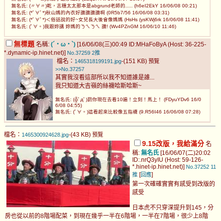
無名氏: (〃∀〃)乾，志穗太太那本是abgrund老師的..... (h6eI2EkY 16/06/08 00:21)
無名氏: (*ﾟ∀ﾟ*)秋山媽的內衣好讚讚讚讚啊 (0R5b7/56 16/06/08 03:31)
無名氏: (*ﾟ∀ﾟ*)＜俗話說的好~女兒長大後會像媽媽 (HsHs (ysKWj6rk 16/06/08 11:41)
無名氏: (ﾟ∀。)我跟妳講 妳媽的ㄋㄟㄋㄟ 讚! (Wv4PZnGM 16/06/10 11:46)
無標題
名稱:
(´・ω・`)
[16/06/08(三)00:49 ID:MHaFoByA (Host: 36-225-
*.dynamic-ip.hinet.net)]
No.37259
2推
檔名：
-(151 KB)
1465318199191.jpg
預覽
>>No.37257
其實我沒看這部所以我不知道誰是誰...
我只知道大吉嶺的絲襪哈斯哈斯~
無名氏: (╬ﾟдﾟ)罰你現在去看10遍！立刻！馬上！ (FDyuYDv6 16/0
6/08 04:55)
無名氏: (ﾟ∀。)這看起來比較像五指襪 (9.R56I46 16/06/08 07:28)
檔名：
-(43 KB)
1465300924628.jpg
預覽
9.15改版，我給滿分
名
稱:
無名氏
[16/06/07(二)20:02
ID:.nrQ3yIU (Host: 59-126-
*.hinet-ip.hinet.net)]
No.37252
11
[
]
推
回應
第一次確確實實有感受到改版的
感受
日本虎不只穿深提升到145，分
房也從以前的8階場配菜，到現在幾乎一半在6階場，一半在7階場，很少上8階