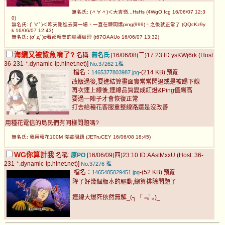
無名氏: (〃∀〃)＜大吉嶺...HsHs (4WgO.fcg 16/06/07 12:3
0)
無名氏: (ﾟ∀ﾟ)＜昨天剛進去第一場，一直在瞬間爆ping(999)。之後就正常了 (QQcKz9y
k 16/06/07 12:43)
無名氏: (σﾟдﾟ)σ看那精美的絲襪紋理 (t67OAAUo 16/06/07 13:32)
海纜又被鯊魚啃了?
名稱:
無名氏
[16/06/08(三)17:23 ID:ysKWj6rk (Host:
36-231-*.dynamic-ip.hinet.net)]
No.37262
1推
檔名：
-(214 KB)
1465377803987.jpg
預覽
改版過後,要進結算畫面實常常閃退或是被踢下線
再次連上線後,連線品質變成紅燈&Ping值飆高
要過一陣子才會恢復正常
打去給種花客服重整線路還是沒改善
用種花電信的島民們有同樣問題嗎?
無名氏: 我用種花100M 沒這問題 (JETruCEY 16/06/08 18:45)
WG你算計我
名稱:
原PO
[16/06/09(四)23:10 ID:AAstMxxU (Host: 36-
231-*.dynamic-ip.hinet.net)]
No.37276
推
檔名：
-(52 KB)
1465485029451.jpg
預覽
降了好幾個版本的驅動,總算排除問題了
連線大爆死依然無解_(┐「﹃ﾟ｡)_