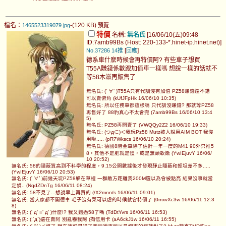
檔名：
-(120 KB)
1465523319079.jpg
預覽
特價
名稱:
無名氏
[16/06/10(五)09:48
ID:7amb99Bs (Host: 220-133-*.hinet-ip.hinet.net)]
[
]
No.37286
14推
回應
德系車什麼時候會再特價阿? 有些車子想買
T55A賺錢係數跟加值車一樣嗎 想說一樣的話就不
等58木滋再販售了
無名氏: (ﾟ∀ﾟ)T55A只有代訓沒有加值 PZ58賺錢還不錯
可以賣俯角 (kUfJFpHk 16/06/10 10:35)
無名氏: 所以任務車都這樣嗎 只代訓沒賺錢? 那就等PZ58
再售好了 88豹真心不太會完 (7amb99Bs 16/06/10 13:4
5)
無名氏: PZ58再開賣了 (VWQQy2Z2 16/06/10 19:33)
無名氏: (つд⊂)＜我玩Pz58 Mutz被人說用AIM BOT 我沒
用啦..... (pR7Wkscs 16/06/10 20:24)
無名氏: 德國8階金車除了估計一年一度的M41 90外只推5
8，其他不是肥就是慢，或是無頭軟嫩 (YwIEjuvY 16/06/
10 20:52)
無名氏: 58的隱蔽質高到不科學的程度，9.15公開數據後才發現靜止隱蔽和輕坦差不多.....
(YwIEjuvY 16/06/10 20:53)
無名氏: (ﾟ∀ﾟ)前幾天玩PZ58躲在草裡 一群敵方距離我200M還以為會被點亮 結果沒事就當
定偵.. (NqdZDnTg 16/06/11 08:24)
無名氏: 58不見了...想說早上再買的 (/X2mnn/s 16/06/11 09:01)
無名氏: 當大家都不開德車 毛子沒有菜可以虐的時候就會特價了 (0mxvXc3w 16/06/11 12:3
8)
無名氏: (ﾟдﾟ≡ﾟдﾟ)什麼!? 我又錯過58了嗎 (TdDtYvrs 16/06/11 16:53)
無名氏: (;´д`)還在賣阿 別亂嚇我阿 (掏信用卡 (aA6ckJ1w 16/06/11 16:55)