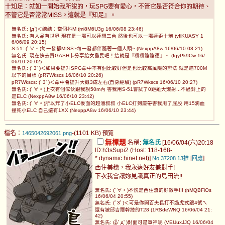
十知足：就如一開始我所說的，玩SPG要有愛心，不管它是否符合你的期待、
不管它是否常常MISS。這就是『知足』。
無名氏: |д`)＜總結：當個抖M (mi8M6U3g 16/06/08 23:46)
無名氏: 有人品有世界 現在是一場可以連開三台 然後也可以一場連歪十炮 (vfiKUASY 1
6/06/09 20:15)
S-51: (ﾟ∀。)每一發都MISS~每一發都伴隨著一個人頭~ (NexppA8w 16/06/10 08:21)
無名氏: 現在快去買GASH卡分享給女島民吧！這就是『積積陰陰德』。 (IqyPk9Cw 16/
06/10 20:02)
無名氏: (ﾟ3ﾟ)＜如果要提升SPG命中率有個比較好但是也比較高風險的辦法 就是瞄700M
以下的目標 (pR7Wkscs 16/06/10 20:26)
pR7Wkscs: (ﾟ3ﾟ)＜命中會提升大概3成左右(自身經驗) (pR7Wkscs 16/06/10 20:27)
無名氏: (ﾟ∀。)上次有個傢伙跟我說50m內 害我用S-51嘗試了0距離大爆射...不過對上的
是ELC (NexppA8w 16/06/10 23:42)
無名氏: (ﾟ∀。)所以炸了小ELC後面的超潘叔叔 小ELC打到履帶害我甩了屁股 用15滴血
撞死小ELC 自己還有1XX (NexppA8w 16/06/10 23:44)
檔名：
-(1101 KB)
1465042692061.png
預覽
無標題
名稱:
無名氏
[16/06/04(六)20:18
ID:h3sSupi2 (Host: 118-168-
*.dynamic.hinet.net)]
[
]
No.37208
13推
回應
西住美穗，我永遠好友兼對手!
下次我會讓妳見識真正的島田流!!
無名氏: (ﾟ∀。)不愧是西住流的好敵手!!! (nMQBFiOs
16/06/04 20:55)
無名氏: (ﾟ3ﾟ)＜可是你開百夫長打不過虎式跟4號ㄟ
還有被邱吉爾幹掉的T28 (1RSdeWNQ 16/06/04 21:
42)
無名氏: (╬ﾟдﾟ)對面可是軍神呢 (VEUuxJJQ 16/06/04