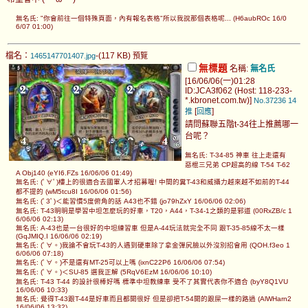
無名氏: "你會前往一個特殊頁面，內有報名表格"所以我說那個表格呢... (H6aubROc 16/0
6/07 01:00)
檔名：
-(117 KB)
1465147701407.jpg
預覽
無標題
名稱:
無名氏
[16/06/06(一)01:28
ID:JCA3f062 (Host: 118-233-
*.kbronet.com.tw)]
No.37236
14
[
]
推
回應
請問蘇聯五階t-34往上推薦哪一
台呢？
無名氏: T-34-85 神車 往上走還有
惡棍三兄弟 CP超高的線 T-54 T-62
A Obj140 (eYI6.FZs 16/06/06 01:49)
無名氏: (ﾟ∀ﾟ)樓上的很適合去國軍人才招募喔! 中間的糞T-43和威攝力越來越不如前的T-44
都不提的 (wM5tcu8I 16/06/06 01:56)
無名氏: (ﾟ3ﾟ)＜能習慣5度俯角的話 A43也不錯 (jo79hZxY 16/06/06 02:06)
無名氏: T-43明明是學習中坦怎麼玩的好車，T20，A44，T-34-1之類的是邪道 (00RxZB/c 1
6/06/06 02:13)
無名氏: A-43也是一台很好的中坦練習車 但是A-44玩法就完全不同 跟T-35-85線不太一樣
(GqJMIQ.I 16/06/06 02:19)
無名氏: (ﾟ∀。)我論不會玩T-43的人遇到硬車除了拿金彈尻臉以外沒別招會用 (QOH.f3eo 1
6/06/06 07:18)
無名氏: (ﾟ∀。)不是還有MT-25可以上嗎 (ixnC22P6 16/06/06 07:54)
無名氏: (ﾟ∀。)＜SU-85 選我正解 (5RqV6EzM 16/06/06 10:10)
無名氏: T-43 T-44 的設計很棒好嗎 標準中坦教練車 受不了其實代表你不適合 (byY8Q1VU
16/06/06 10:33)
無名氏: 覺得T-43跟T-44是好車而且都開很好 但是卻把T-54開的跟屎一樣的路過 (AlWHarn2
16/06/06 13:32)