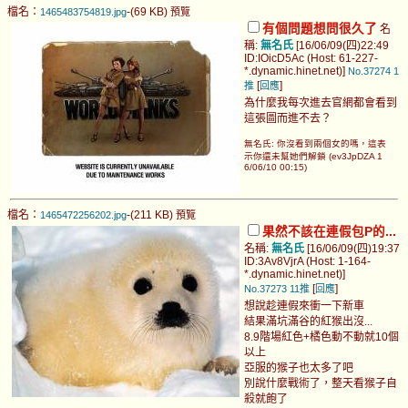
檔名：
-(69 KB)
1465483754819.jpg
預覽
有個問題想問很久了
名
稱:
無名氏
[16/06/09(四)22:49
ID:IOicD5Ac (Host: 61-227-
*.dynamic.hinet.net)]
No.37274
1
[
]
推
回應
為什麼我每次進去官網都會看到
這張圖而進不去？
無名氏: 你沒看到兩個女的嗎，這表
示你還未幫她們解鎖 (ev3JpDZA 1
6/06/10 00:15)
檔名：
-(211 KB)
1465472256202.jpg
預覽
果然不該在連假包P的...
名稱:
無名氏
[16/06/09(四)19:37
ID:3Av8VjrA (Host: 1-164-
*.dynamic.hinet.net)]
[
]
No.37273
11推
回應
想說趁連假來衝一下新車
結果滿坑滿谷的紅猴出沒...
8.9階場紅色+橘色動不動就10個
以上
亞服的猴子也太多了吧
別說什麼戰術了，整天看猴子自
殺就飽了