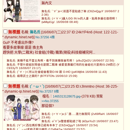
無內文
無名氏: ﾟ∀ﾟ)σ＜前面不是貼過了嘛 (C6ZmQgyY 16/06/07 2
2:36)
無名氏: (〃∀〃)讓人GG IN In的人妻，貼再多遍也值得啊！
(wMqd1g/. 16/06/08 08:46)
無標題
名稱:
無名氏
[16/06/07(二)22:37 ID:24kYP4n6 (Host: 122-121-
*.dynamic.hinet.net)]
No.37256
4推
GuP 不考慮出外傳?
看要多故事線 還是 換主角
趕快把 大學(二戰末) 社會組(冷戰) 職業(現役)科技樹補完阿...
無名氏: 美穗不能不當主角啊，看不到美穗我會死啊！ (z9uZQd2U 16/06/07 22:50)
無名氏: 不管什麼組別等級也是開二戰車 被愛里壽蘿打垮的社會組也只是用IS-2M而已 (Y
C933yTI 16/06/07 23:17)
無名氏: (ﾟ∀。)＜所以社會組會看到O-NI 跟 O-HO (ysKWj6rk 16/06/08 11:43)
無名氏: 緞帶武士之類的? (B7F3TOfs 16/06/10 15:09)
無標題
名稱:
(´・ω・`)
[16/06/07(二)23:25 ID:rJlmmtno (Host: 36-225-
*.dynamic-ip.hinet.net)]
No.37257
8推
檔名：
-(378 KB)
1465313128675.jpg
預覽
>>No.37255
那這個?
無名氏: (〃∀〃)o彡ﾟ潛.....潛力無限阿 (2v69RaH. 16/06/07
23:46)
無名氏: σ`∀´)σ整套都貼過了啦 (kDysYu2I 16/06/07 23:47)
無名氏: |∀ﾟ)＜西住媽好像已經有本本了 (C6ZmQgyY 16/06/07 23:54)
無名氏: (｀・ω)求麻子跟沙織的 (1ZqBi47w 16/06/07 23:57)