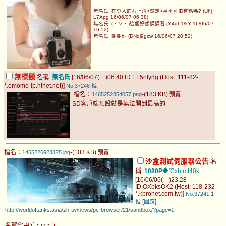
無名氏: 在登入的右上角>設定>基本>HD有點嗎? (Uhj
L7Apg 16/06/07 06:38)
無名氏: (・∀・)這個好想摸摸看 (Y4gL1/kY 16/06/07
16:52)
無名氏: 謝謝你 (DNqj9gcw 16/06/07 20:52)
無標題
名稱:
無名氏
[16/06/07(二)06:40 ID:EF5nIy8g (Host: 111-82-
*.emome-ip.hinet.net)]
No.37246
推
檔名：
-(183 KB)
1465252854057.png
預覽
SD客戶端預設就是無法開到最高的
檔名：
-(103 KB)
1465226923325.jpg
預覽
沙盒測試伺服器公告
名
稱:
1080P
◆fCxh.mI40k
[16/06/06(一)23:28
ID:OXbksOK2 (Host: 118-232-
*.kbronet.com.tw)]
No.37241
1
[
]
推
回應
http://worldoftanks.asia/zh-tw/news/pc-browser/21/sandbox/?page=1
希望會中 (´・ω・`)