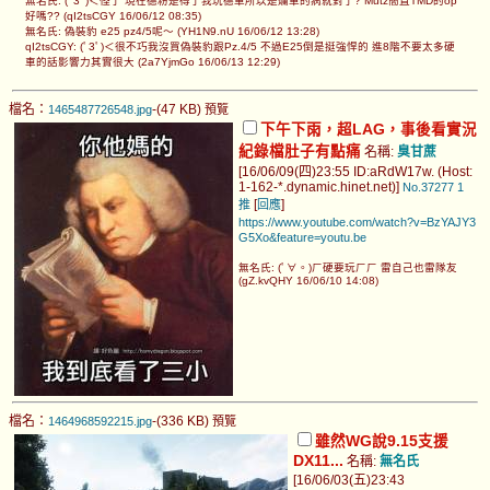
無名氏: (ﾟ3ﾟ)＜怪了 現在德粉是得了我玩德車所以是爛車的病就對了? Mutz簡直TMD的op
好嗎?? (qI2tsCGY 16/06/12 08:35)
無名氏: 偽裝豹 e25 pz4/5呢～ (YH1N9.nU 16/06/12 13:28)
qI2tsCGY: (ﾟ3ﾟ)＜很不巧我沒買偽裝豹跟Pz.4/5 不過E25倒是挺強悍的 進8階不要太多硬
車的話影響力其實很大 (2a7YjmGo 16/06/13 12:29)
檔名：
-(47 KB)
1465487726548.jpg
預覽
下午下雨，超LAG，事後看實況
紀錄檔肚子有點痛
名稱:
臭甘蔗
[16/06/09(四)23:55 ID:aRdW17w. (Host:
1-162-*.dynamic.hinet.net)]
No.37277
1
[
]
推
回應
https://www.youtube.com/watch?v=BzYAJY3
G5Xo&feature=youtu.be
無名氏: (ﾟ∀。)ㄏ硬要玩ㄏㄏ 雷自己也雷隊友
(gZ.kvQHY 16/06/10 14:08)
檔名：
-(336 KB)
1464968592215.jpg
預覽
雖然WG說9.15支援
DX11...
名稱:
無名氏
[16/06/03(五)23:43