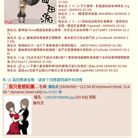
21:44)
無名氏: (ﾟ∀ﾟ)＜不只軍神，對面還有超多神隊友 (Yg
oprqS. 16/06/04 22:18)
無名氏: (ﾟ∀。)戰車是拘束器 (4rthW0Kk 16/06/04 2
2:19)
無名氏: (ﾟ∀。)＜若說島田善用忍者戰術，那麼西住
就是一整個忍者軍團 (YgoprqS. 16/06/04 22:21)
無名氏: 軍神被75mm顏面直擊都沒事情，你丟百夫長有用嗎?? (h2Yy9lFY 16/06/04 22:2
7)
無名氏: (╬ﾟдﾟ)最後那段哪裡是在開戰車，根本是在打綜合格鬥技 (cTxuNuoM 16/06/04 2
2:28)
無名氏: 真想給米卡一台ＯＰ車看會是什麼樣的魔王... (WXZYNXrU 16/06/05 01:06)
無名氏: 最後那段的履帶根本超規格，說不定是媽媽暗中資助的 (2TuDvv9s 16/06/05 03:1
8)
無名氏: (´◓Д◔`)Ԡ百夫長打不過虎式跟4號?? 那發無視破爛熊直接貓下去的話軍神瞬間變軍
鬼 (PUYI4aYY 16/06/05 21:58)
無名氏: (╬ﾟдﾟ)＜不要小看波蘭熊啊!他的軍階可是比你高的! (8j4p.bXM 16/06/06 00:56)
無名氏: 是說wot怎麼不出個GuP模式大家全部都來飆 (.tg8thMQ 16/06/10 00:22)
有 10 篇回應被省略，請按下回應鍵閱讀所有回應
我只是想貼圖...
名稱:
[16/06/06(一)12:34 ID:lviymnuA (Host: 114-
無名氏
36-*.dynamic.hinet.net)]
No.37237
推
檔名：
-(50 KB)
1465187686695.jpg
預覽
無內文