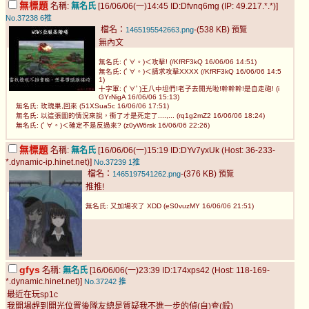
無標題
名稱:
無名氏
[16/06/06(一)14:45 ID:Dfvnq6mg (IP: 49.217.*.*)]
No.37238
6推
檔名：
-(538 KB)
1465195542663.png
預覽
無內文
無名氏: (ﾟ∀。)＜攻擊! (/KfRF3kQ 16/06/06 14:51)
無名氏: (ﾟ∀。)＜請求攻擊XXXX (/KfRF3kQ 16/06/06 14:5
1)
十字軍: (ﾟ∀ﾟ)王八中坦們!老子去開光啦!幹幹幹!是自走砲! (i
GYrNigA 16/06/06 15:13)
無名氏: 玫瑰果,回來 (51XSua5c 16/06/06 17:51)
無名氏: 以這張圖的情況來說，衝了才是死定了....,... (rq1g2mZ2 16/06/06 18:24)
無名氏: (ﾟ∀。)＜確定不是反過來? (z0yW6rsk 16/06/06 22:26)
無標題
名稱:
無名氏
[16/06/06(一)15:19 ID:DYv7yxUk (Host: 36-233-
*.dynamic-ip.hinet.net)]
No.37239
1推
檔名：
-(376 KB)
1465197541262.png
預覽
推推!
無名氏: 又加場次了 XDD (eS0vuzMY 16/06/06 21:51)
gfys
名稱:
無名氏
[16/06/06(一)23:39 ID:174xps42 (Host: 118-169-
*.dynamic.hinet.net)]
No.37242
推
最近在玩sp1c
我開場趕到開光位置後隊友總是質疑我不進一步的偵(自)查(殺)