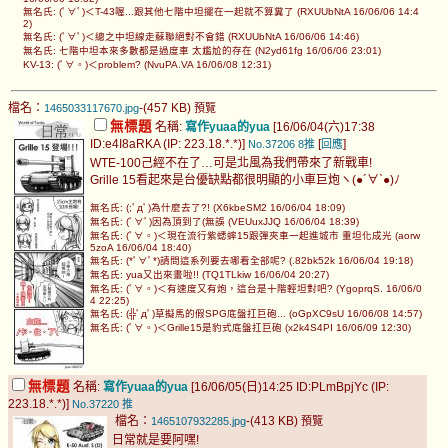
無名氏: (ﾟ∀ﾟ)＜T-43喔...跟其他七階中坦擺在一起就不算糞了 (RXUUbNtA 16/06/06 14:4
2)
無名氏: (ﾟ∀ﾟ)＜總之中坦線走蘇聯絕對不會錯 (RXUUbNtA 16/06/06 14:46)
無名氏: 七階中坦本來多數都是過度車 太尷尬的存在 (N2yd61fg 16/06/06 23:01)
KV-13: (ﾟ∀。)＜problem? (NvuPA.VA 16/06/08 12:31)
檔名：
-(457 KB)
1465033117670.jpg
預覽
無標題
名稱:
寫作yuaa的yua
[16/06/04(六)17:38
ID:e4I8aRKA (IP: 223.18.*.*)]
[
]
No.37206
8推
回應
WTE-100己經不在了…可是北風為我們帶來了新戰車!
Grille 15看起來是台優缺點都很明顯的小車巨炮ヽ(●´∀`●)ﾉ
無名氏: (;ﾟдﾟ)為什麼去了?! (X6kbeSM2 16/06/04 18:09)
無名氏: (ﾟ∀ﾟ)因為頂到了(無誤 (VEUuxJJQ 16/06/04 18:39)
無名氏: (ﾟ∀。)＜現在流行紫蟋蟀15跟彈夾車一起進城市 重坦化成光 (aorw
5zoA 16/06/04 18:40)
無名氏: (*ﾟ∀ﾟ*)請問這系列要去哪看全部呢? (.82bk52k 16/06/04 19:18)
無名氏: yua又出來畫啦!! (TQ1TLkiw 16/06/04 20:27)
無名氏: (ﾟ∀。)＜有速度又有炮，這台是十階輕坦對吧? (YgoprqS. 16/06/0
4 22:25)
無名氏: (╬ﾟдﾟ)草擬馬的假SPG底盤扛巨砲... (oGpXC9sU 16/06/08 14:57)
無名氏: (ﾟ∀。)＜Grille15是豹式底盤扛巨砲 (x2k4S4PI 16/06/09 12:30)
無標題
名稱:
寫作yuaa的yua
[16/06/05(日)14:25 ID:PLmBpjYc (IP:
223.18.*.*)]
No.37220
推
檔名：
-(413 KB)
1465107932285.jpg
預覽
日常就是要阿嘿!