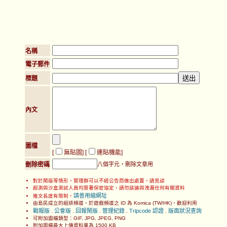
名稱
電子郵件
標題
內文
圖檔
[
無貼圖
] [
連貼機能
]
刪除密碼
八個字元，刪除文章用
對於鬧版等情形，管理群可以不經公告而做出處置，請見諒
超測與沙盒測試人員均簽署保密協定，請勿談論與洩漏任何有關資料
請善用縮網址
推文長度有限制，
由島民成立的組排頻道，於遊戲頻道之 ID 為 Komica (TW/HK)，歡迎利用
戰報版
公會版
回報鬧版
管理紀錄
Tripcode 認證
版面狀況查詢
.
.
.
.
.
可附加圖檔類型：GIF, JPG, JPEG, PNG
附加圖檔最大上傳資料量為 1500 KB