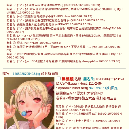
無名氏: (ﾟ∀。)＜關掉xvm,你會發現新世界 (QCeK5BkA 16/06/09 19:39)
無名氏: (ﾟ∀。)＜BTW,部分整合包的XVM會跟官方內建的25X鏡衝突(變成只能開到8X) (QC
eK5BkA 16/06/09 19:40)
無名氏: (-д-)＜去獵對面的紅猴子不會? (IKf3b1vw 16/06/09 20:17)
無名氏: (ﾟ∀。)要獵猴也要自家的紅猴能配合呀 (aIQUL6AA 16/06/09 20:23)
無名氏: 要獵猴還要人配合那你也是猴 (vfiKUASY 16/06/09 20:29)
無名氏: (ﾟ∀。)包P就是要開金車轉自由經驗啊! 戰車用自由經驗點開就夠了 (iiMzq2RY 16/
06/09 20:37)
無名氏: (ノ・ω・)ノ我能理解假日更本不能上來玩的，開場3分鐘就10比0....還用玩嗎?? (j
NfTivXA 16/06/09 23:20)
無名氏: 根本 (N/R7YE0g 16/06/10 00:51)
無名氏: 美服的老外都說現在6月，要play for fun，不要太認真了... (f6cF3xtI 16/06/10 01:
05)
無名氏: 看qb之類的實況好像 其他server的蕃茄好像也不會少到哪裡去就是 (KmELBtj6 16/
06/10 02:50)
無名氏: (ﾟ∀。)｡o０304灌猴子灌好灌滿HE滾燙啊嘿漢化組 (NexppA8w 16/06/10 23:40)
檔名：
-(9 KB)
1465228795423.jpg
預覽
無標題
名稱:
無名氏
[16/06/06(一)23:59
ID:CeY4kggw (Host: 111-249-
*.dynamic.hinet.net)]
[
]
No.37243
11推
回應
請問島民M44要怎打才會穿阿?
我看RP瞄側面打都五六百 我打都兩三百
無名氏: (ﾟ∀。)多燒香 多扶老太太過街 多作善事 (N
aBVxoSs 16/06/07 01:01)
無名氏: (ﾟ∀。)＜上HEAT阿 (w7.3s8eQ 16/06/07 0
1:06)
無名氏: (ﾟ∀。)上金，祈禱。 (TosM6jO2 16/06/07
01:08)
無名氏: (ﾟ∀ﾟ)看打什麼車阿 GWTP(頂砲)打鼠式側面