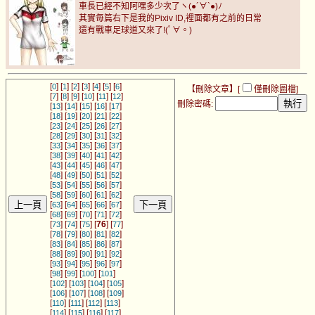
車長已經不知阿嘿多少次了ヽ(●´∀`●)ﾉ
其實毎篇右下是我的Pixiv ID,裡面都有之前的日常
還有戰車足球道又來了!(ﾟ∀。)
[
] [
] [
] [
] [
] [
] [
]
0
1
2
3
4
5
6
【刪除文章】[
僅刪除圖檔
]
[
] [
] [
] [
] [
] [
]
7
8
9
10
11
12
刪除密碼:
[
] [
] [
] [
] [
]
13
14
15
16
17
[
] [
] [
] [
] [
]
18
19
20
21
22
[
] [
] [
] [
] [
]
23
24
25
26
27
[
] [
] [
] [
] [
]
28
29
30
31
32
[
] [
] [
] [
] [
]
33
34
35
36
37
[
] [
] [
] [
] [
]
38
39
40
41
42
[
] [
] [
] [
] [
]
43
44
45
46
47
[
] [
] [
] [
] [
]
48
49
50
51
52
[
] [
] [
] [
] [
]
53
54
55
56
57
[
] [
] [
] [
] [
]
58
59
60
61
62
[
] [
] [
] [
] [
]
63
64
65
66
67
[
] [
] [
] [
] [
]
68
69
70
71
72
[
] [
] [
] [
76
] [
]
73
74
75
77
[
] [
] [
] [
] [
]
78
79
80
81
82
[
] [
] [
] [
] [
]
83
84
85
86
87
[
] [
] [
] [
] [
]
88
89
90
91
92
[
] [
] [
] [
] [
]
93
94
95
96
97
[
] [
] [
] [
]
98
99
100
101
[
] [
] [
] [
]
102
103
104
105
[
] [
] [
] [
]
106
107
108
109
[
] [
] [
] [
]
110
111
112
113
[
] [
] [
] [
]
114
115
116
117