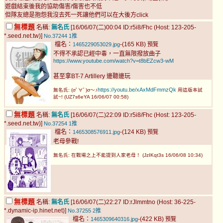
遊戲結束後我的協助傷害/傷害也不低
但隊友總是抱怨我沒去死一死讓他們可以在大後方click
無標題
名稱:
無名氏
[16/06/07(二)00:04 ID:r5i8/Fhc (Host: 123-205-
*.seed.net.tw)]
No.37244
1推
檔名：
-(165 KB)
1465229053029.jpg
預覽
不得不承認已經中毒，一直無限撥放曲子
https://www.youtube.com/watch?v=t8bEZcw3-wM
甚至拿BT-7 Artillery 邊聽邊玩
https://youtu.be/xAxMdFmmzQk
無名氏: (σﾟ∀ﾟ)σ～♪
用這版本試
試~! (UZ7s6eYA 16/06/07 00:58)
無標題
名稱:
無名氏
[16/06/07(二)22:09 ID:r5i8/Fhc (Host: 123-205-
*.seed.net.tw)]
No.37254
1推
檔名：
-(124 KB)
1465308576911.jpg
預覽
老母參戰!
無名氏: 在戰場之上不能提到人家老母！ (JzIKqt3s 16/06/08 10:34)
無標題
名稱:
無名氏
[16/06/07(二)22:27 ID:rJlmmtno (Host: 36-225-
*.dynamic-ip.hinet.net)]
No.37255
2推
檔名：
-(422 KB)
1465309640316.jpg
預覽