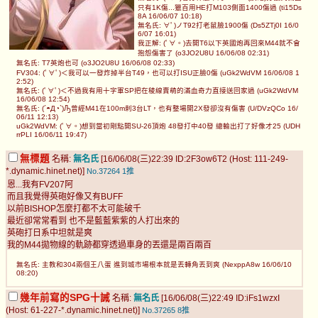
只有1K傷...獵百用HE打M103側面1400傷過 (ti15Ds
8A 16/06/07 10:18)
無名氏: ∀ﾟ)ノT92打老鼠臉1900傷 (Ds5ZTj0I 16/0
6/07 16:01)
我正解: (ﾟ∀。)去開T6以下英國炮再回來M44就不會
抱怨傷害了 (o3JO2U8U 16/06/08 02:31)
無名氏: T7英炮也可 (o3JO2U8U 16/06/08 02:33)
FV304: (ﾟ∀ﾟ)＜我可以一發炸掉半台T49，也可以打ISU正臉0傷 (uGk2WdVM 16/06/08 1
2:52)
無名氏: (ﾟ∀ﾟ)＜不過我有用十字軍SP把在稜線賣萌的滿血奇力直接送回家過 (uGk2WdVM
16/06/08 12:54)
無名氏: (´◓Д◔`)Ԡ曾經M41在100m刺3台LT，也有整場開2X發卻沒有傷害 (U/DVzQCo 16/
06/11 12:13)
uGk2WdVM: (ﾟ∀。)想到當初剛點開SU-26頂炮 48發打中40發 總輸出打了好像才25 (UDH
rrPLI 16/06/11 19:47)
無標題
名稱:
無名氏
[16/06/08(三)22:39 ID:2F3ow6T2 (Host: 111-249-
*.dynamic.hinet.net)]
No.37264
1推
恩...我有FV207阿
而且我覺得英砲好像又有BUFF
以前BISHOP怎麼打都不太可能破千
最近卻常常看到 也不是藍藍紫紫的人打出來的
英砲打日系中坦就是爽
我的M44拋物線的軌跡都穿透過車身的丟還是兩百兩百
無名氏: 主教和304兩個王八蛋 進到城市場根本就是丟轉角丟到爽 (NexppA8w 16/06/10
08:20)
幾年前寫的SPG十誡
名稱:
無名氏
[16/06/08(三)22:49 ID:iFs1wzxI
(Host: 61-227-*.dynamic.hinet.net)]
No.37265
8推