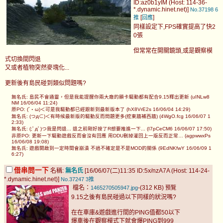
ID:az0b1yIM (Host: 114-36-
*.dynamic.hinet.net)]
No.37198
6
[
]
推
回應
同樣設定下,FPS確實提高了快2
0張
但常常在開關鏡頭,或是觀察模
式切換間閃退
又或者植物突然麥塊化...
更新後有島民碰到類似問題嗎?
無名氏: 島民不會通靈，但是我能提醒你兩大廠的顯卡驅動都有配合9.15釋出更新 (uINLw8
NM 16/06/04 11:24)
原PO: (´・ω)＜可是我驅動都已經跟新到最新版本了 (hX8VrE2s 16/06/04 14:29)
無名氏: (つд⊂)＜有時候最新版的驅動反而問題更多(挖東牆補西牆) (4WgO.fcg 16/06/07 1
2:33)
無名氏: (;ﾟдﾟ)つ我是閃退... 退之前剛好按了R想要推進一下... (I7pCeCM6 16/06/07 17:50)
非原PO: 更新一下驅動遊戲反而會沒有回應 用DDU刪掉灌回上一版反而正常… (agpwwxPs
16/06/08 19:08)
無名氏: 遊戲開啟到一定時間會崩潰 不過不確定是不是MOD的關係 (9EdNKfwY 16/06/09 1
6:27)
借串問一下
名稱:
無名氏
[16/06/07(二)11:35 ID:5x/nzA7A (Host: 114-24-
*.dynamic.hinet.net)]
No.37247
3推
檔名：
-(312 KB)
1465270505947.jpg
預覽
9.15之後有島民碰過以下同樣的狀況嗎?
在在車庫&遊戲進行間的PING值都50以下
爆車後在觀察模式下就會爆PING到999