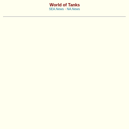
World of Tanks
SEA.News
-
NA.News