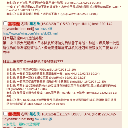
無名氏: σ`∀´)啊, 不就更適合做戰鬥機任務嗎 (SuP56CIA 16/02/23 00:34)
一滅: (ﾟ∀ﾟ)我記得B29尾槍不是有裝機砲，為什麼不弄成改裝配件呢?看看G8N還有IL28 (7
Bvmi5aI 16/02/23 01:26)
無名氏: 光是武裝都在機鼻上這點就不錯了 (Q3q1wIew 16/02/23 11:04)
無標題
名稱:
無名氏
[16/02/23(二)15:50 ID:sjrdHNLI (Host: 220-142-
*.dynamic.hinet.net)]
No.9665
7推
http://www.afwing.com/aircraft/ki83.html
日本最高速Ki-83远战揭秘:
第二次世界大战期间，日本陆航和海航先后装备了零战、钟馗、疾风等一批性
能优秀的单发螺旋桨战机，但最高速螺旋桨战机的桂冠却被双发的三菱 Ki-83
夺得
日本活塞機中最高速是他!?雙發機耶???
無名氏: 用了兩顆好引擎! (F5DLzdZU 16/02/23 16:16)
無名氏: 一樣的引擎怎麼紫電烈風跟龜爬一樣.. (sjrdHNLI 16/02/23 19:24)
無名氏: 紫電是一顆Ki-83是2顆耶 (0pbdFm7k 16/02/23 22:28)
無名氏: 一顆兩顆從來不是重點 氣動外形才是重點 (iImWSSJI 16/02/24 12:35)
無名氏: 不然Bf110到後來的Me410沒道理在速度甚至所有的飛行性能上輸給單發的Me1
09 (iImWSSJI 16/02/24 12:36)
無名氏: 美國最速機也會變成P-38K而不是P-51H和P-47M這些 (iImWSSJI 16/02/24 12:
40)
無名氏: 像Ki-64或Do335這種雙發卻單胴的比較有機會挑戰通常形式的單發機 圖的就是
阻力較小的好處 (duTXanCs 16/02/25 01:59)
無標題
名稱:
無名氏
[16/02/24(三)11:24 ID:Uu5FD74. (Host: 220-142-
*.dynamic.hinet.net)]
No.9668
5推
>>紫電是一顆Ki-83是2顆耶