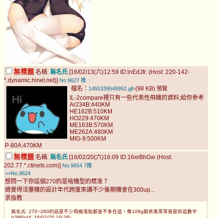
無標題
名稱:
無名氏
[16/02/13(六)12:59 ID:lnEdJfr. (Host: 220-142-
*.dynamic.hinet.net)]
No.9627
推
檔名：
-(98 KB)
1455339549952.gif
預覽
IL-2compare裡只有一些代表性飛機的資料;給你參考
Ar234B:440KM
HE162B:510KM
HO229:470KM
ME163B:570KM
ME262A:480KM
MIG-9:500KM
P-80A:470KM
無標題
名稱:
無名氏
[16/02/20(六)16:09 ID:16xrBhGw (Host:
202.77.*.ctinets.com)]
No.9654
7推
>>No.9624
想問一下你這個270約是啥機型的標准？
總覺得活塞機的設計年代跨度來講不少後期機會在300up...
求指教
無名氏: 270~260的話是不少飛機落點都差不多在這，像109g跟疾風等等我是抓這數字
(tJW0pIY. 16/02/20 19:28)