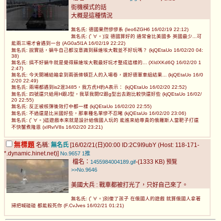
街機模式的話
大概是這種情況
無名氏: 德國果然慘慘系 (Ieo6ZGH6 16/02/19 22:12)
無名氏: (ﾟ∀。)沒 德國算好的 通常會比美國多 英國最少...可
能兩三場才會遇到一台 (AG0a5l1A 16/02/19 22:22)
無名氏: 說實話，蝸牛自己都沒意識到蘇維埃大戰並不好玩嗎？ (kjQEtaUo 16/02/20 04:
38)
無名氏: 搞不好蝸牛就是覺得蘇維埃大戰最好玩才整成這樣的... (XIdXKd6Q 16/02/20 1
2:47)
無名氏: 今天開補給箱拿到兩張條頓巨人的入場卷，選好德軍車組結果... (kjQEtaUo 16/0
2/20 22:49)
無名氏: 兩場都遇到is2混3485，我方虎H豹A表示： (kjQEtaUo 16/02/20 22:52)
無名氏: 四號還只給用H跟J型，我草我開f2跟g型出去跑比較快還好些 (kjQEtaUo 16/02/
20 22:55)
無名氏: 反正被核彈後效打中都一樣 (kjQEtaUo 16/02/20 22:55)
無名氏: 不過還是比米國好些，那車種名單慘不忍睹 (kjQEtaUo 16/02/20 23:06)
無名氏: (ﾟ∀。)這遊戲本來就是設計給俄國人玩的 能進來給尊貴的俄羅斯人當靶子打還
不快蟹煮隆恩 (xIRv/V8s 16/02/20 23:21)
無標題
名稱:
無名氏
[16/02/21(日)00:00 ID:2C9I9ubY (Host: 118-171-
*.dynamic.hinet.net)]
No.9657
1推
檔名：
-(1333 KB)
1455984004189.gif
預覽
>>No.9646
美國大兵 : 戰車都被打光了，只好自己來了。
無名氏: (ﾟ∀。)別傻了孩子 在俄國人的遊戲 就算俄國人拿著
掃把喊碰碰 都能殺死你 (F.CvJves 16/02/21 01:21)