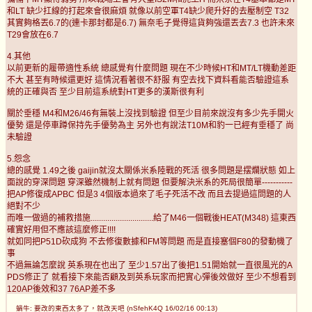
和LT 缺少扛線的打起來會很麻煩 就像以前空軍T4缺少爬升好的去壓制空 T32
其實夠格丟6.7的(連卡那封都是6.7) 無奈毛子覺得這貨夠強還丟去7.3 也許未來
T29會放在6.7
4.其他
以前更新的履帶適性系統 總感覺有什麼問題 現在不少時候HT和MT/LT機動差距
不大 甚至有時候還更好 這情況看著很不舒服 有空去找下資料看能否驗證這系
統的正確與否 至少目前這系統對HT更多的漢斯很有利
關於垂穩 M4和M26/46有無裝上沒找到驗證 但至少目前來說沒有多少先手開火
優勢 還是停車蹲保持先手優勢為主 另外也有說法T10M和豹一已經有垂穩了 尚
未驗證
5.怨念
總的感覺 1.49之後 gaijin就沒太關係米系陸戰的死活 很多問題是摆爛狀態 如上
面說的穿深問題 穿深雖然機制上就有問題 但要解決米系的死局很簡單-----------
把AP修復成APBC 但是3 4個版本過來了毛子死活不改 而且去提過這問題的人
絕對不少
而唯一做過的補救措施..............................給了M46一個戰後HEAT(M348) 這東西
確實好用但不應該這麼修正!!!!
就如同把P51D砍成狗 不去修復數據和FM等問題 而是直接塞個F80的發動機了
事
不過無論怎麼說 英系現在也出了 至少1.57出了後把1.51開始就一直很風光的A
PDS修正了 就看接下來能否顧及到英系玩家而把實心彈後效做好 至少不想看到
120AP後效和37 76AP差不多
蝸牛: 要改的東西太多了，就改天吧 (nSfehK4Q 16/02/16 00:13)