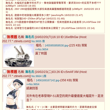
無名氏: 大幅低於這數字的也不少，像地獄貓跟零戰等等，要求到300+的反而不多吧???
(tJW0pIY. 16/02/20 19:30)
無名氏: 260~280這個區間對大部份高速高翼載機都通用就是 (tJW0pIY. 16/02/20 19:3
1)
無名氏: 遊戲中的地獄貓大概要用多少爬? (seeAmyFk 16/02/20 21:47)
無名氏: 地獄猫240~250km (lfTp7grI 16/02/21 01:46)
無名氏: 270是遊戲中德機的WT官方公開數據，但其他國家未必能套用 (VLASFGaw 16/
02/21 22:14)
無名氏: 記得官方在論壇的190介紹串就有公開寫了 (VLASFGaw 16/02/21 22:14)
無標題
名稱:
無名氏
[16/02/20(六)16:10 ID:16xrBhGw (Host:
202.77.*.ctinets.com)]
No.9655
推
檔名：
-(225 KB)
1455955858530.jpg
預覽
>>No.9654
漏了附圖
無標題
名稱:
無名氏
[16/02/23(二)03:26 ID:c5mAF.XM (Host:
202.77.*.ctinets.com)]
No.9664
1推
檔名：
-(356 KB)
1456169167142.jpg
預覽
>>No.9654
感謝回答
另外有在老串發現P-51高空的爬升最優速度大幅提升，是流
言？
無名氏: (ﾟ∀。)＜嘛，主要是想問層流翼的升力，是要用速度支撐