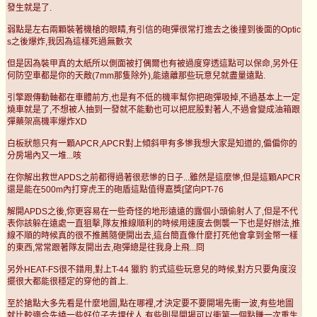
發生就是了.
弱點是左右兩顆裝著機槍的眼睛,有引信的砲彈很常打進去之後撞到後面的Optic
s之後爆炸,我因為這樣死過無數次
但是因為裝甲真的太紙所以側面被打偶爾也有被過度穿透這點可以保命,另外任
何防空車都是你的天敵(7mm那隻除外),能遠離那些玩意兒就盡量遠點.
引擎跟傳動軸都在車體前方,也是有不低的機率幫你把砲彈吸掉,不過基本上一定
燒車就是了,不想被人抽到一發就不能動也可以把屁股對著人,不過會變成油箱跟
彈藥架高機率爆炸XD
白板狀態只有一顆APCR,APCR對上傾斜甲有多慘我想大家是知道的,偏偏你的
分房場內又一堆...咳
在你解出救世APDS之前都得過著很悲慘的日子...雖然是這麼慘,但是這顆APCR
還是能在500m內打穿虎王的砲盾這點值得嘉獎[望向PT-76
解開APDS之後,你更容易在一些奇怪的地形遠遠的露個小頭偷射人了,但是不代
表你該躲在遠處一直狙擊,隊友推線順利的時候用速度去側襲一下也是好辦法,推
線不順的時候真的很不推薦隨便開出去,這台簡直像什麼打死他會拿到金幣一樣
的東西,常常跟著隊友開出去,砲彈總是往我身上飛...冏
另外HEAT-FS很不錯用,對上T-44 獵豹 豹式這些玩意兒的時候,對方只要角度沒
擺很大都能很穩定的穿他的首上.
至於搶點大多先看是什麼地圖,點在哪裡,才決定要不要開場先衝一波,有些地圖
就比較適合先繞一些好位子去埋伏人,有些則是開場可以衝第一個點賺一次重生