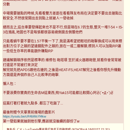
分數
中場需要搶點的時候,先看看雙方差距在看看隊友布局在決定要不要出去搶點比
較安全,不然很常開出去到點上就被人一發收掉.
總而言之,這台車要發揮起來也不是不行,但是現在6.7的生態,整天一堆T-54 + IS-
3在搗亂,地圖也不是每張都很容易繞側面去側襲他們
只能看蝸牛要不要在1.57平衡一下了,我是滿希望把輕坦的砲擊換成可以用來標
出對方位子之類的望遠鏡配件之類的,放在一或二層解鎖,標到人可以加點RP讓
一些低生存率的車能額外賺點RP
建議解鎖順序依然是標準的 維修包 砲塔環 至於滅火器跟砲管,就看你會常常被
打還是不常被打來決定
解完就先把APDS跟他右邊的,之後是HEAT-FS,HEAT解完之後看你想先升機動
方面還是弄個炸自己人比較準的砲擊.
懶人包：
不要浪費你寶貴的生命去M這東西,飛Yak15可能都比較開心阿✌(´◓Д◔`)✌
這篇打著打著就九點多..都忘了吃飯了...
最後附贈今天畢業前幾場的蠢影片
https://youtu.be/cR4bWsYl4kw
第一發如果就抽到他引擎,應該就沒後續的部份了w
無名氏: (ﾟ∀。)｡o０apds應該是打穿虎王的砲塔吧 (XCbCRzcA 16/02/27 21:31)