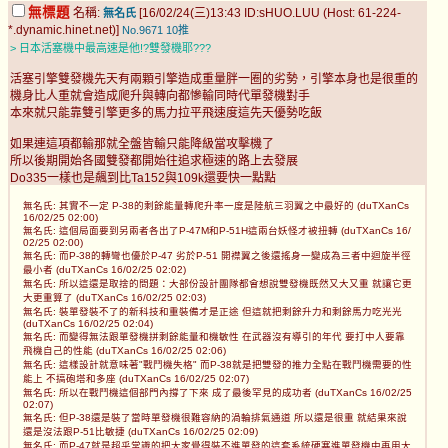
無標題
名稱:
[16/02/24(三)13:43 ID:sHUO.LUU (Host: 61-224-
無名氏
*.dynamic.hinet.net)]
No.9671
10推
> 日本活塞機中最高速是他!?雙發機耶???
活塞引擎雙發機先天有兩顆引擎造成重量胖一圈的劣勢，引擎本身也是很重的
機身比人重就會造成爬升與轉向都慘輸同時代單發機對手
本來就只能靠雙引擎更多的馬力拉平飛速度這先天優勢吃飯
如果連這項都輸那就全盤皆輸只能降級當攻擊機了
所以後期開始各國雙發都開始往追求極速的路上去發展
Do335一樣也是飆到比Ta152與109k還要快一點點
無名氏: 其實不一定 P-38的剩餘能量轉爬升率一度是陸航三羽翼之中最好的 (duTXanCs
16/02/25 02:00)
無名氏: 這個局面要到另兩者各出了P-47M和P-51H這兩台妖怪才被扭轉 (duTXanCs 16/
02/25 02:00)
無名氏: 而P-38的轉彎也優於P-47 劣於P-51 開襟翼之後還搖身一變成為三者中迴旋半徑
最小者 (duTXanCs 16/02/25 02:02)
無名氏: 所以這還是取捨的問題：大部份設計團隊都會想說雙發機既然又大又重 就讓它更
大更重算了 (duTXanCs 16/02/25 02:03)
無名氏: 裝單發裝不了的新科技和重裝備才是正途 但這就把剩餘升力和剩餘馬力吃光光
(duTXanCs 16/02/25 02:04)
無名氏: 而變得無法跟單發機拼剩餘能量和機敏性 在武器沒有導引的年代 要打中人要靠
飛機自己的性能 (duTXanCs 16/02/25 02:06)
無名氏: 這樣設計就意味著"戰鬥機失格" 而P-38就是把雙發的推力全點在戰鬥機需要的性
能上 不搞砲塔和多座 (duTXanCs 16/02/25 02:07)
無名氏: 所以在戰鬥機這個部門內撐了下來 成了最後罕見的成功者 (duTXanCs 16/02/25
02:07)
無名氏: 但P-38還是裝了當時單發機很難容納的渦輪排氣通道 所以還是很重 就結果來說
還是沒法跟P-51比敏捷 (duTXanCs 16/02/25 02:09)
無名氏: 而P-47就是超乎常識的把大家覺得裝不進單發的這套系統硬塞進單發機中再用大