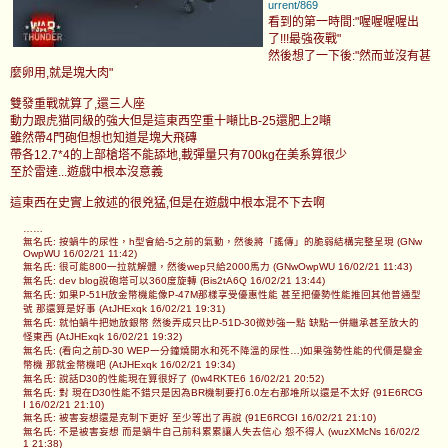
urrent/869
看到的第一時間:"喔喔喔喔出
了!!!最強夜戰"
然後想了一下後:"然而並沒有甚
麼卵用,就是塊大肉"
雙發重戰就算了,還三人座
動力跟虎猫同級的強大但是這東西空重十噸比B-25還肥上2噸
雖然帶4門砲但想也知道是塊大飛磚
帶各12.7*4的上部槍塔不能舔地,載彈量只有700kg在美系算很少
至於雷達...遊戲中根本沒意義
這東西在史實上敘述的很兇猛,但是在遊戲中根本混不下去啊
……
無名氏: 按蝸牛的尿性，h型會給-5之前的氣動，然後將「謠傳」的脆弱結構完整呈現 (GNw
OwpWU 16/02/21 11:42)
無名氏: 很可能800一拉就解體，然後wep只給2000馬力 (GNwOwpWU 16/02/21 11:43)
無名氏: dev blog說砲塔可以360度旋轉 (Bis2tA6Q 16/02/21 13:44)
無名氏: 如果P-51H放金幣機能像P-47M那樣享受優惠性能 甚至把優勢性能推回其他普通型
號 那還算是好事 (AtJHExqk 16/02/21 19:31)
無名氏: 就怕蝸牛把她放銀幣 然後弄成只比P-51D-30微妙強一點 缺點一併繼承甚至放大的
怪東西 (AtJHExqk 16/02/21 19:32)
無名氏: (看向之前D-30 WEP一分鐘燒開水和死不降溫的尿性…)如果強勢性能的代價是變金
幣機 那就金幣機吧 (AtJHExqk 16/02/21 19:34)
無名氏: 說話D30的性能現在算很好了 (0w4RKTE6 16/02/21 20:52)
無名氏: 對 現在D30性能不錯只是因為BR機制要打6.0左右那堆所以還是不太好 (91E6RCG
I 16/02/21 21:10)
無名氏: 被害妄想還是克制下更好 至少等出了再說 (91E6RCGI 16/02/21 21:10)
無名氏: 不是被害妄想 而是蝸牛自己前科累累讓人失去信心 怨不得人 (wuzXMcNs 16/02/2
1 21:38)