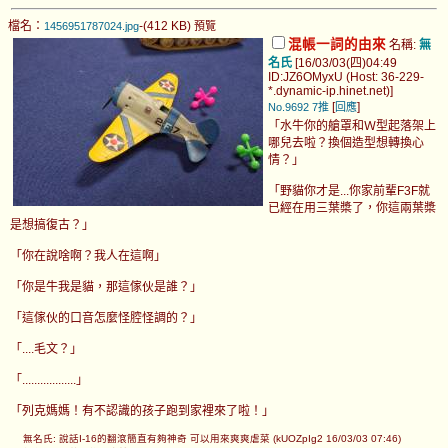
檔名：
-(412 KB)
1456951787024.jpg
預覽
混帳一詞的由來
名稱:
無
名氏
[16/03/03(四)04:49
ID:JZ6OMyxU (Host: 36-229-
*.dynamic-ip.hinet.net)]
[
]
No.9692
7推
回應
「水牛你的艙罩和Ｗ型起落架上
哪兒去啦？換個造型想轉換心
情？」
「野貓你才是...你家前輩F3F就
已經在用三葉槳了，你這兩葉槳
是想搞復古？」
「你在說啥啊？我人在這啊」
「你是牛我是貓，那這傢伙是誰？」
「這傢伙的口音怎麼怪腔怪調的？」
「....毛文？」
「..................」
「列克媽媽！有不認識的孩子跑到家裡來了啦！」
無名氏: 說話I-16的翻滾簡直有夠神奇 可以用來爽爽虐菜 (kUOZpIg2 16/03/03 07:46)