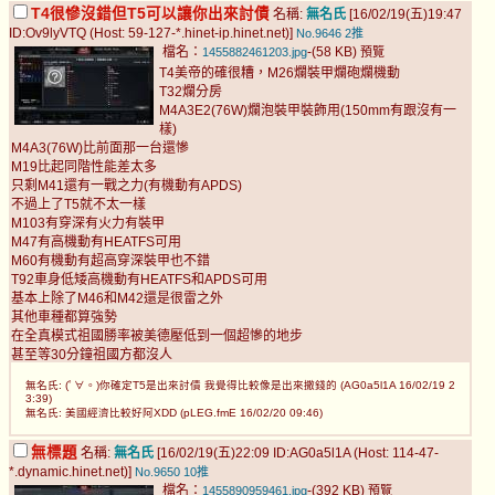
T4很慘沒錯但T5可以讓你出來討債
名稱:
無名氏
[16/02/19(五)19:47
ID:Ov9lyVTQ (Host: 59-127-*.hinet-ip.hinet.net)]
No.9646
2推
檔名：
-(58 KB)
1455882461203.jpg
預覽
T4美帝的確很糟，M26爛裝甲爛砲爛機動
T32爛分房
M4A3E2(76W)爛泡裝甲裝飾用(150mm有跟沒有一
樣)
M4A3(76W)比前面那一台還慘
M19比起同階性能差太多
只剩M41還有一戰之力(有機動有APDS)
不過上了T5就不太一樣
M103有穿深有火力有裝甲
M47有高機動有HEATFS可用
M60有機動有超高穿深裝甲也不錯
T92車身低矮高機動有HEATFS和APDS可用
基本上除了M46和M42還是很雷之外
其他車種都算強勢
在全真模式祖國勝率被美德壓低到一個超慘的地步
甚至等30分鐘祖國方都沒人
無名氏: (ﾟ∀。)你確定T5是出來討債 我覺得比較像是出來撒錢的 (AG0a5l1A 16/02/19 2
3:39)
無名氏: 美國經濟比較好阿XDD (pLEG.fmE 16/02/20 09:46)
無標題
名稱:
無名氏
[16/02/19(五)22:09 ID:AG0a5l1A (Host: 114-47-
*.dynamic.hinet.net)]
No.9650
10推
檔名：
-(392 KB)
1455890959461.jpg
預覽