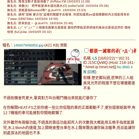
無名氏: 降落沒鉤子直接滑壘了 (tVRdxcYM 16/03/03 11:08)
無名氏: 滑壘(X) 把甲板當滑水道玩跳水(O) (zs9w7aGE 16/03/04 05:08)
無名氏: 混帳是指Bastard嗎? (jLdu4Yh. 16/03/04 15:03)
無名氏: 請用"混帳 蒙古包"這樣的關鍵字去搜尋, 你就知道原po這個標題和內文搭配得多妙
了www (1BN7Skko 16/03/04 19:56)
無名氏: 原來如此。 (jLdu4Yh. 16/03/04 20:49)
無名氏: (ノﾟ∀ﾟ)ノ⌒☆咱俄毛跟蒙古是鄰居 跟他們學點草原把妹的風尚也是很自然的 嘎哈
哈哈 (fuCyUiw. 16/03/05 00:32)
檔名：
-(421 KB)
1456079496850.jpg
預覽
都是一滅害的✌(´◓Д◔`)✌
名稱:
LS
[16/02/22(一)02:31
ID:J15CQvWQ (Host: 218-161-
*.hinet-ip.hinet.net)]
No.9660
4
[
]
推
回應
街機 歷史都玩過,悲慘的三人組
員見光死的程度不管在哪邊都差
不多
不過街機會死更大,畢竟對方叫台戰鬥機出來就能打暴你了
在你解開HEAT-FS之前你連一些比你低階的車的正面都動不了,更別提那紙裝甲,有
12.7機槍的車可能連對你開砲都懶了.
另外雖然有兩棲功能,不過真的靠這功能殺死人的次數我大概能用五根手指就能算
完,水上9km/h的速度,加上開砲會整台車在水上飄來飄去讓你無法瞄準,而且能讓你
到處游泳的地圖也不多.