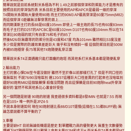
簡單說就是目前系統對米系極為不利 1.49之前那個穿深和防禦能力才是應有的
按照目前的穿深強烈表 米系目前主要使用的AP和APCR是最弱一級的穿深
T4開始米系開始大量使用90炮 而主打的90M3 AP最高穿深是60度75mm(M82)
而這個穿深 0距離無法擊穿黑豹首上.............
而同期漢斯主打的長88是60度105mm 即使上一級主炮的長75也有60度83mm
而毛子主打的D25T的APCBC是60度102mm D10T也有60度104mm 所以在T4
穿深比90炮弱的就只有自家76和毛子的85了
然後M26/巨無霸等的防禦分別是43度和47度 均為101mm 雖然相比53度沒差
多少但是實際的防護效果差距巨大 幾乎和沒有傾斜一樣 這個防禦目前是500M
內被85炮穩穿 長75等其他T4炮隨便亂穿正面
簡單說米系T4正面遇敵只能打面癱的炮塔 而其他系打米系基本都是隨便亂穿
2.輸出能力
主打的實心彈DM至今還沒做好 雖然不至於像以前那樣打孔了 但是不同口徑的
毫無區別 不說76/90沒啥區別 連120/37這種巨大口徑差異的打起來也沒啥區別
還好90炮有M82這個裝藥彈 殺傷沒問題 而且這彈藥是目前90炮除heat外穿深
最好的 當然不和其他系比心裏會好受些
另一個問題是射速 90炮的射速 我查過很多資料都是8發/MIN 也就是7.5S 而現
在是10S+ 唯一例外是JPZ4-5
不說本身射速如何 現在90炮射速比長88/D10T還慢(這倆在1.51都BUFF過) 無
論怎麼說都不算平衡的了
3.車種
主要是缺HT 目前無論街機還是歷史 對單體戰力高的優勢更大 無重生次數優勢
彌補下MT顯得弱勢 所以戰場上會有大量IS2M和虎王H 而米系在T4基本都是MT