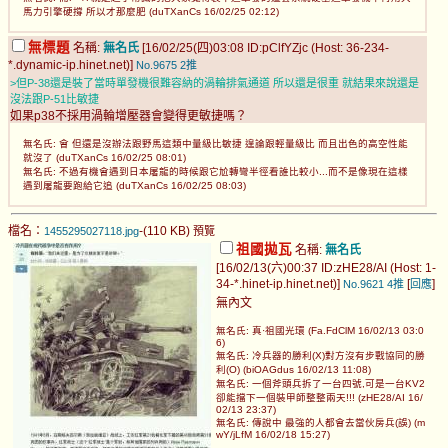
馬力引擎硬撐 所以才那麼肥 (duTXanCs 16/02/25 02:12)
無標題
名稱:
無名氏
[16/02/25(四)03:08 ID:pClfYZjc (Host: 36-234-
*.dynamic-ip.hinet.net)]
No.9675
2推
>但P-38還是裝了當時單發機很難容納的渦輪排氣通道 所以還是很重 就結果來說還是
沒法跟P-51比敏捷
如果p38不採用渦輪增壓器會變得更敏捷嗎？
無名氏: 會 但還是沒辦法跟野馬這類中量級比敏捷 遑論跟輕量級比 而且出色的高空性能
就沒了 (duTXanCs 16/02/25 08:01)
無名氏: 不過有機會遇到日本屠龍的時候跟它尬轉彎半徑看誰比較小...而不是像現在這樣
遇到屠龍要跑給它追 (duTXanCs 16/02/25 08:03)
檔名：
-(110 KB)
1455295027118.jpg
預覽
祖國拋瓦
名稱:
無名氏
[16/02/13(六)00:37 ID:zHE28/AI (Host: 1-
34-*.hinet-ip.hinet.net)]
[
]
No.9621
4推
回應
無內文
無名氏: 真·祖國光環 (Fa.FdClM 16/02/13 03:0
6)
無名氏: 冷兵器的勝利(X)對方沒有步戰協同的勝
利(O) (biOAGdus 16/02/13 11:08)
無名氏: 一個斧頭兵拆了一台四號,可是一台KV2
卻能擋下一個裝甲師整整兩天!!! (zHE28/AI 16/
02/13 23:37)
無名氏: 傳說中 最強的人都會去當伙房兵(誤) (m
wY/jLfM 16/02/18 15:27)