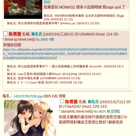
摧毀
如果是玩 MOWAS2 很多人這個時候 就rage quit 了
無名氏: MOW的88炮根本魔砲 沒派步兵摸哨休想接近 (f3gjp
ASk 16/02/20 11:13)
無名氏: 所以斧頭拆四號是真實事件嗎? (ehHuLLyo 16/02/21 22:05)
無標題
名稱:
無名氏
[16/02/24(三)00:01 ID:U9z8blSI (Host: 114-33-
*.hinet-ip.hinet.net)]
No.9666
4推
斧頭拆四號
https://ru.wikipedia.org/wiki/%D0%A1%D0%B5%D1%80%D0%B5%D0%B4%D0%B
0,_%D0%98%D0%B2%D0%B0%D0%BD_%D0%9F%D0%B0%D0%B2%D0%BB%
D0%BE%D0%B2%D0%B8%D1%87
無名氏: 所以這是個真實事件?! 一直以為是網路上的唬爛故事 (4czvc44. 16/02/24 00:3
8)
無名氏: ivan又是你!每個俄國人都叫ivan! (lO1Q2hfg 16/02/24 23:47)
無名氏: 就菜市場名來著 (vA2WBfMA 16/03/03 13:43)
無名氏: (ﾟ∀。)＜Ivan=家豪 (kfJ6YrZ2 16/03/09 19:23)
檔名：
-(985 KB)
1455337857036.jpg
預覽
無標題
名稱:
無名氏
[16/02/13(六)12:30
ID:r7GeAD42 (Host: 220-143-
*.dynamic.hinet.net)]
[
]
No.9624
推
回應
知道活塞機的最佳爬升速度約是對空速270
那請問噴射機該怎麼爬比較好?謝謝島民