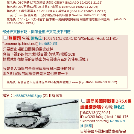
無名氏: D30不是4.7嗎怎麼會遇到6.0那堆? (Bis2tA6Q 16/02/21 21:52)
無名氏: D30不是5.3嗎 D5才是4.7來著 (91E6RCGI 16/02/21 22:06)
無名氏: RB全部都是4.7，AB D30 4.7 其他4.0 (tAq/LTuc 16/02/21 22:17)
一滅: (｀･ω･)有股味道.....是小碉堡殺手的味道 (FlWotLkc 16/02/21 23:59)
無名氏: (ﾟ∀。)｡o０太可怕了 接下來一滅要挑戰倒著飛 用機背砲塔殺小碉堡嗎.... (AHGqDc
8M 16/02/22 19:51)
部分推文被省略。閱讀全部推文請按下回應。
無標題
名稱:
無名氏
[16/02/21(日)23:41 ID:WXe4/zjU (Host: 111-81-
*.emome-ip.hinet.net)]
No.9659
1推
只要歷史場把日間機的雷達拔掉
僅留下視野的標示(模擬目視)與地圖(模擬GCI)
這樣就能很簡單的創造出與夜戰機有區別的使用環境了
只是令人煩惱的是既然這樣模擬出雷達的效果
那P-51屁股的尾部警告是不是也要來一下...
無名氏: 有警告也只是讓你提早J3不被賺擊殺罷了www (2lym0A56 16/02/23 00:22)
檔名：
-(21 KB)
1455367886615.jpg
預覽
請問美國陸戰到BR5.0後
該繼續走嗎?
名稱:
無名氏
[16/02/13(六)20:51
ID:wO20UuXg (Host: 180-176-
*.kbronet.com.tw)]
No.9632
9
[
]
推
回應
目前美國陸戰把III階車都解完