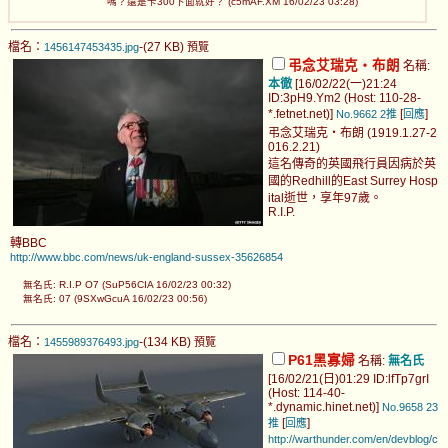
嗎？還是卡300下面就好？ (c5mAF.XM 16/02/23 03:28)
檔名：
-(27 KB)
1456147453435.jpg
預覽
弔念艾瑞克‧布朗
名稱:
本徹
[16/02/22(一)21:24
ID:3pH9.Ym2 (Host: 110-28-
*.fetnet.net)]
[
]
No.9662
2推
回應
弔念艾瑞克‧布朗 (1919.1.27-2
016.2.21)
這名傳奇的英國飛行員因病於英
國的Redhill的East Surrey Hosp
ital逝世，享年97歲。
R.I.P.
轉BBC
http://www.bbc.com/news/uk-england-sussex-35626854
無名氏: R.I.P O7 (SuP56CIA 16/02/23 00:32)
無名氏: 07 (9SXwGcuA 16/02/23 00:56)
檔名：
-(134 KB)
1455989376493.jpg
預覽
P61黑寡婦
名稱:
無名氏
[16/02/21(日)01:29 ID:lfTp7grI
(Host: 114-40-
*.dynamic.hinet.net)]
No.9658
23
[
]
推
回應
http://warthunder.com/en/devblog/c