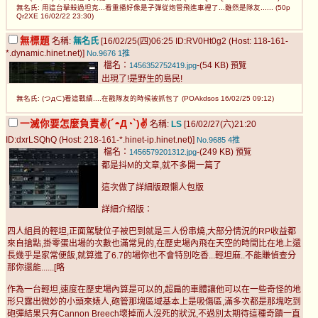
無名氏: 用這台擊殺過坦克...看重播好像是子彈從炮管飛進車裡了...雖然是隊友...... (50p
Qr2XE 16/02/22 23:30)
無標題
名稱:
無名氏
[16/02/25(四)06:25 ID:RV0Ht0g2 (Host: 118-161-
*.dynamic.hinet.net)]
No.9676
1推
檔名：
-(54 KB)
1456352752419.jpg
預覽
出現了!是野生的島民!
無名氏: (つд⊂)看這戰績....在戳隊友的時候被抓包了 (POAkdsos 16/02/25 09:12)
一滅你要怎麼負責✌(´◓Д◔`)✌
名稱:
LS
[16/02/27(六)21:20
ID:dxrLSQhQ (Host: 218-161-*.hinet-ip.hinet.net)]
No.9685
4推
檔名：
-(249 KB)
1456579201312.jpg
預覽
都是抖M的文章,就不多開一篇了
這次做了詳細版跟懶人包版
詳細介紹版：
四人組員的輕坦,正面駕駛位子被巴到就是三人份串燒,大部分情況的RP收益都
來自搶點,掛零蛋出場的次數也滿常見的,在歷史場內飛在天空的時間比在地上還
長幾乎是家常便飯,就算進了6.7的場你也不會特別吃香...輕坦麻..不能賺偵查分
那你還能......[略
作為一台輕坦,速度在歷史場內算是可以的,超扁的車體讓他可以在一些奇怪的地
形只露出微妙的小頭來婊人,砲管那塊區域基本上是吸傷區,滿多次都是那塊吃到
砲彈結果只有Cannon Breech壞掉而人沒死的狀況,不過別太期待這種奇蹟一直