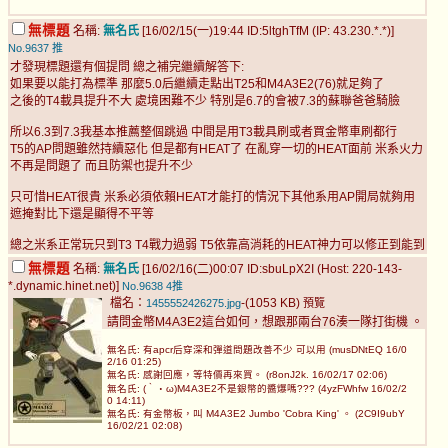
無標題
名稱:
無名氏
[16/02/15(一)19:44 ID:5ltghTfM (IP: 43.230.*.*)]
No.9637
推
才發現標題還有個提問 總之補完繼續解答下:
如果要以能打為標準 那麼5.0后繼續走點出T25和M4A3E2(76)就足夠了
之後的T4載具提升不大 處境困難不少 特別是6.7的會被7.3的蘇聯爸爸騎臉
所以6.3到7.3我基本推薦整個跳過 中間是用T3載具刷或者買金幣車刷都行
T5的AP問題雖然持續惡化 但是都有HEAT了 在亂穿一切的HEAT面前 米系火力
不再是問題了 而且防禦也提升不少
只可惜HEAT很貴 米系必須依賴HEAT才能打的情況下其他系用AP開局就夠用
遮掩對比下還是顯得不平等
總之米系正常玩只到T3 T4戰力過弱 T5依靠高消耗的HEAT神力可以修正到能到
無標題
名稱:
無名氏
[16/02/16(二)00:07 ID:sbuLpX2I (Host: 220-143-
*.dynamic.hinet.net)]
No.9638
4推
檔名：
-(1053 KB)
1455552426275.jpg
預覽
請問金幣M4A3E2這台如何，想跟那兩台76湊一隊打街機 。
無名氏: 有apcr后穿深和彈道問題改善不少 可以用 (musDNtEQ 16/0
2/16 01:25)
無名氏: 感謝回應，等特價再來買。 (r8onJ2k. 16/02/17 02:06)
無名氏: (｀・ω)M4A3E2不是銀幣的醬爆嗎??? (4yzFWhfw 16/02/2
0 14:11)
無名氏: 有金幣板，叫 M4A3E2 Jumbo 'Cobra King' 。 (2C9I9ubY
16/02/21 02:08)