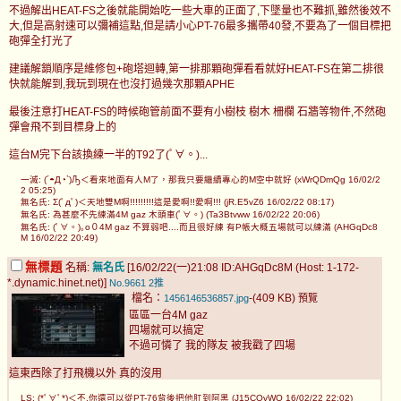
不過解出HEAT-FS之後就能開始吃一些大車的正面了,下墜量也不難抓,雖然後效不
大,但是高射速可以彌補這點,但是請小心PT-76最多攜帶40發,不要為了一個目標把
砲彈全打光了
建議解鎖順序是維修包+砲塔迴轉,第一排那顆砲彈看看就好HEAT-FS在第二排很
快就能解到,我玩到現在也沒打過幾次那顆APHE
最後注意打HEAT-FS的時候砲管前面不要有小樹枝 樹木 柵欄 石牆等物件,不然砲
彈會飛不到目標身上的
這台M完下台該換練一半的T92了(ﾟ∀。)...
一滅: (´◓Д◔`)Ԡ＜看來地面有人M了，那我只要繼續專心的M空中就好 (xWrQDmQg 16/02/2
2 05:25)
無名氏: Σ(ﾟдﾟ)＜天地雙M啊!!!!!!!!!這是愛啊!!愛啊!!! (jR.E5vZ6 16/02/22 08:17)
無名氏: 為甚麼不先練滿4M gaz 木頭車(ﾟ∀。) (Ta3Btvww 16/02/22 20:06)
無名氏: (ﾟ∀。)｡o０4M gaz 不算弱吧....而且很好練 有P帳大概五場就可以練滿 (AHGqDc8
M 16/02/22 20:49)
無標題
名稱:
無名氏
[16/02/22(一)21:08 ID:AHGqDc8M (Host: 1-172-
*.dynamic.hinet.net)]
No.9661
2推
檔名：
-(409 KB)
1456146536857.jpg
預覽
區區一台4M gaz
四場就可以搞定
不過可憐了 我的隊友 被我戳了四場
這東西除了打飛機以外 真的沒用
LS: (*ﾟ∀ﾟ*)＜不,你還可以從PT-76背後把他肛到阿黑 (J15CQvWQ 16/02/22 22:02)