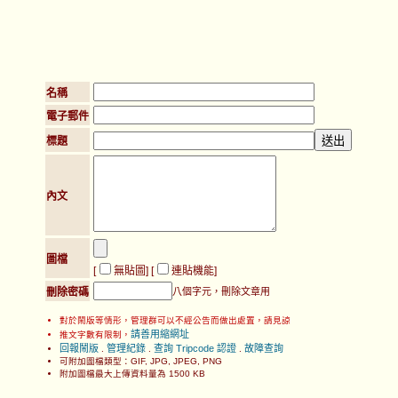
名稱
電子郵件
標題
內文
圖檔
[
無貼圖
] [
連貼機能
]
刪除密碼
八個字元，刪除文章用
對於鬧版等情形，管理群可以不經公告而做出處置，請見諒
請善用縮網址
推文字數有限制，
回報鬧版
管理紀錄
查詢 Tripcode 認證
故障查詢
.
.
.
可附加圖檔類型：GIF, JPG, JPEG, PNG
附加圖檔最大上傳資料量為 1500 KB