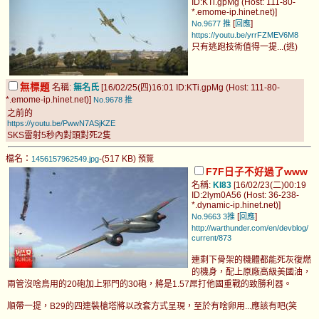
ID:KTi.gpMg (Host: 111-80-
*.emome-ip.hinet.net)]
[
]
No.9677
推
回應
https://youtu.be/yrrFZMEV6M8
只有逃跑技術值得一提...(逃)
無標題
名稱:
無名氏
[16/02/25(四)16:01 ID:KTi.gpMg (Host: 111-80-
*.emome-ip.hinet.net)]
No.9678
推
之前的
https://youtu.be/PwwN7ASjKZE
SKS雷射5秒內對頭對死2隻
檔名：
-(517 KB)
1456157962549.jpg
預覽
F7F日子不好過了www
名稱:
KI83
[16/02/23(二)00:19
ID:2lym0A56 (Host: 36-238-
*.dynamic-ip.hinet.net)]
[
]
No.9663
3推
回應
http://warthunder.com/en/devblog/
current/873
連剩下骨架的機體都能死灰復燃
的機身，配上原廠高級美國油，
兩管沒啥鳥用的20砲加上邪門的30砲，將是1.57屌打他國重戰的致勝利器。
順帶一提，B29的四連裝槍塔將以改套方式呈現，至於有啥卵用...應該有吧(笑