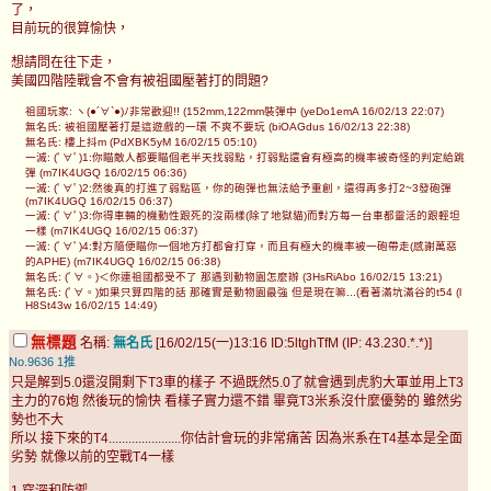
了，
目前玩的很算愉快，
想請問在往下走，
美國四階陸戰會不會有被祖國壓著打的問題?
祖國玩家: ヽ(●´∀`●)ﾉ非常歡迎!! (152mm,122mm裝彈中 (yeDo1emA 16/02/13 22:07)
無名氏: 被祖國壓著打是這遊戲的一環 不爽不要玩 (biOAGdus 16/02/13 22:38)
無名氏: 樓上抖m (PdXBK5yM 16/02/15 05:10)
一滅: (ﾟ∀ﾟ)1:你瞄敵人都要瞄個老半天找弱點，打弱點還會有極高的機率被奇怪的判定給跳
彈 (m7IK4UGQ 16/02/15 06:36)
一滅: (ﾟ∀ﾟ)2:然後真的打進了弱點區，你的砲彈也無法給予重創，還得再多打2~3發砲彈
(m7IK4UGQ 16/02/15 06:37)
一滅: (ﾟ∀ﾟ)3:你得車輛的機動性跟死的沒兩樣(除了地獄貓)而對方每一台車都靈活的跟輕坦
一樣 (m7IK4UGQ 16/02/15 06:37)
一滅: (ﾟ∀ﾟ)4:對方隨便瞄你一個地方打都會打穿，而且有極大的機率被一砲帶走(感謝萬惡
的APHE) (m7IK4UGQ 16/02/15 06:38)
無名氏: (ﾟ∀。)＜你連祖國都受不了 那遇到動物園怎麼辦 (3HsRiAbo 16/02/15 13:21)
無名氏: (ﾟ∀。)如果只算四階的話 那確實是動物園最強 但是現在嘛...(看著滿坑滿谷的t54 (l
H8St43w 16/02/15 14:49)
無標題
名稱:
無名氏
[16/02/15(一)13:16 ID:5ltghTfM (IP: 43.230.*.*)]
No.9636
1推
只是解到5.0還沒開剩下T3車的樣子 不過既然5.0了就會遇到虎豹大軍並用上T3
主力的76炮 然後玩的愉快 看樣子實力還不錯 畢竟T3米系沒什麼優勢的 雖然劣
勢也不大
所以 接下來的T4......................你估計會玩的非常痛苦 因為米系在T4基本是全面
劣勢 就像以前的空戰T4一樣
1.穿深和防禦