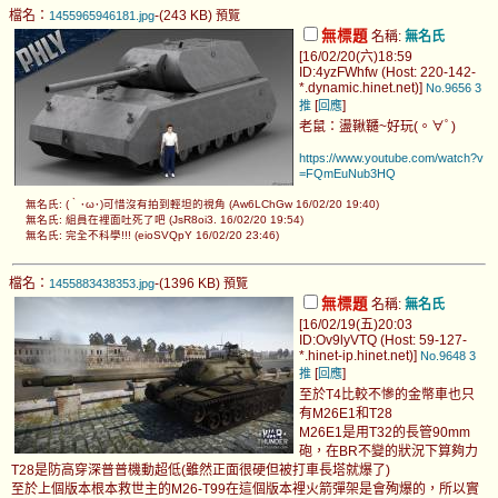
檔名：
-(243 KB)
1455965946181.jpg
預覽
無標題
名稱:
無名氏
[16/02/20(六)18:59
ID:4yzFWhfw (Host: 220-142-
*.dynamic.hinet.net)]
No.9656
3
[
]
推
回應
老鼠：盪鞦韆~好玩(。∀ﾟ)
https://www.youtube.com/watch?v
=FQmEuNub3HQ
無名氏: (｀･ω･)可惜沒有拍到輕坦的視角 (Aw6LChGw 16/02/20 19:40)
無名氏: 組員在裡面吐死了吧 (JsR8oi3. 16/02/20 19:54)
無名氏: 完全不科學!!! (eioSVQpY 16/02/20 23:46)
檔名：
-(1396 KB)
1455883438353.jpg
預覽
無標題
名稱:
無名氏
[16/02/19(五)20:03
ID:Ov9lyVTQ (Host: 59-127-
*.hinet-ip.hinet.net)]
No.9648
3
[
]
推
回應
至於T4比較不慘的金幣車也只
有M26E1和T28
M26E1是用T32的長管90mm
砲，在BR不變的狀況下算夠力
T28是防高穿深普普機動超低(雖然正面很硬但被打車長塔就爆了)
至於上個版本根本救世主的M26-T99在這個版本裡火箭彈架是會殉爆的，所以實