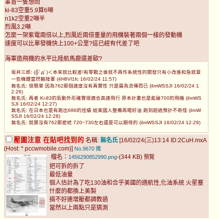
軍盲一隻想問
ki-83空重5.9算6噸
n1k2空重2噸半
烈風3.2噸
怎麼一架紫電兩倍以上,烈風近兩倍重量的飛機裝著兩個一樣的發動機
速度可以比單發機快上100+公里?這已經有代差了吧
海軍造飛機的水平比陸航馬鹿還差歐?
坂井三郎: (╬ﾟдﾟ)＜本來就比較差!有零戰之後就不再作系統性的開發只有小改進和急就章
一些機體當然輸陸軍 (4H8Vl1fc 16/02/24 11:57)
無名氏: 很簡單 因為762那個速度沒有真實性 只是廣為流傳而已 (iImWSSJI 16/02/24 1
2:26)
無名氏: 再者 Ki-83的氣動外形確實很適合高速飛行 原本計畫也是能破700的飛機 (iImWS
SJI 16/02/24 12:27)
無名氏: 在日本也是有跑出686的佳績 給美國人整備再喝好油 跑到超過預計不奇怪 (iImW
SSJI 16/02/24 12:28)
無名氏: 就算沒有762那麼唬 720~730左右還是可以期待的 (iImWSSJI 16/02/24 12:29)
壓圖注意 在貼吧找到的
名稱:
無名氏
[16/02/24(三)13:14 ID:2CuH.mxA
(Host: *.pccwmobile.com)]
No.9670
推
檔名：
-(344 KB)
1456290852990.png
預覽
把可拆的拆了
最低油量
個人估計為了吃130油和合乎美國的適航性,化油系統 火星塞
什麼的都換上美製
搞不好連增壓都調教過
當然以上兩點只是猜測