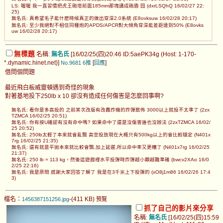
LS: 喔喔 我一直習慣把虎王砲塔前面185mm那塊講成砲盾 囧 (dxrLSQhQ 16/02/27 22:
25)
無名氏: 真希望毛子能什麽時候真正的做出穿深2.0系統 (E8ovksuw 16/02/28 20:17)
無名氏: 至少我絕對不相信同種炮的APDS/APCR對大傾角穿深能差距達到50% (E8ovks
uw 16/02/28 20:17)
無標題
名稱:
無名氏
[16/02/25(四)20:46 ID:5aePK34g (Host: 1-170-
*.dynamic.hinet.net)]
[
]
No.9681
6推
回應
借問個問題
最近飛白板威靈頓遇到奇怪的現象
對著基地投下250lb x 10 卻沒有造成任何傷害是怎麼回事啊?
無名氏: 看你是多高投的 之前某次改版有改轟炸機的炸彈散佈 3000以上就投不太準了 (2zx
TZMCA 16/02/25 20:51)
無名氏: 你有按U確認有沒有命中嗎? 如果命中了還是沒傷害誰也沒辦法 (2zxTZMCA 16/02/
25 20:52)
無名氏: 250lb太輕了本來就會亂飄 高空投放現在大概只有500kg以上的會比較穩定 (N401x
7rg 16/02/25 21:35)
無名氏: 還有就是平拋本來就比較會飄,加上延遲,所以命中率又更糟了 (N401x7rg 16/02/25
21:37)
無名氏: 250 lb = 113 kg，然後這遊戲裡水平投彈時炸彈越小顆越難準確 (bwcv2XAo 16/0
2/25 22:16)
無名氏: 我是原問 感謝大家回答了解了 我是在3千米上下投彈的 (xO8j1m86 16/02/26 17:4
3)
檔名：
-(411 KB)
1456387151256.jpg
預覽
抓了自己的影片來分享
名稱:
無名氏
[16/02/25(四)15:59