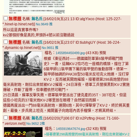
無標題
名稱:
無名氏
[16/02/19(五)21:13 ID:atgYixco (Host: 125-227-
*.hinet-ip.hinet.net)]
No.9649
推
所以這是真實事件嗎?
kv2那個好像是真的,斧頭拆4號以前沒聽過說
無標題
名稱:
無名氏
[16/02/19(五)23:07 ID:tiubhgUY (Host: 36-224-
*.dynamic-ip.hinet.net)]
No.9651
推
檔名：
-(43 KB)
1455894450499.jpg
預覽
根據《東征西討——德國國防軍第6裝甲師戰鬥簡
史》一書，這輛KV-2恰巧在一座橋的橋頭，擋住了第
6裝甲師11裝甲團下屬的裝甲營的後勤部隊。德第一
裝甲師抽調的PAK38型50毫米反坦克火炮連，沒打穿
KV-2，反而被其開炮摧毀。接著德第298高炮營的88
毫米高射炮，剛拉出來就被KV-2摧毀。24日深夜，德軍工兵營摸黑對KV-2實施
爆破，炸斷了履帶，但車體依然可戰鬥。
25日清晨，蘇軍反擊失敗。德軍裝甲營派出了捷克產的35T、38T坦克，但是
這些小坦克的37毫米炮KV-2哪里放在眼裡？自然鎩羽而歸。
德國再度派出一門88毫米高射炮，連開6炮，其中2彈擊穿了KV-2，終於將其重
創。最後，步兵爬上坦克，揭開蓋子向炮塔內丟手榴彈，才將其終結。
無標題
名稱:
無名氏
[16/02/20(六)06:07 ID:n2Pzftng (Host: 71-160-
*.verizon.net)]
No.9652
2推
檔名：
-(32 KB)
1455919647674.jpg
預覽
>接著德第298高炮營的88毫米高射炮，剛拉出來就被KV-2