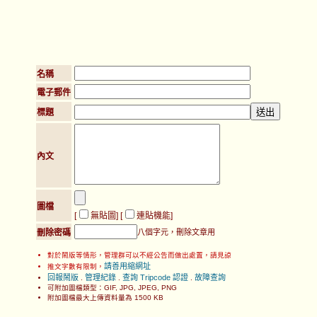
名稱
電子郵件
標題
內文
圖檔
[
無貼圖
] [
連貼機能
]
刪除密碼
八個字元，刪除文章用
對於鬧版等情形，管理群可以不經公告而做出處置，請見諒
請善用縮網址
推文字數有限制，
回報鬧版
管理紀錄
查詢 Tripcode 認證
故障查詢
.
.
.
可附加圖檔類型：GIF, JPG, JPEG, PNG
附加圖檔最大上傳資料量為 1500 KB