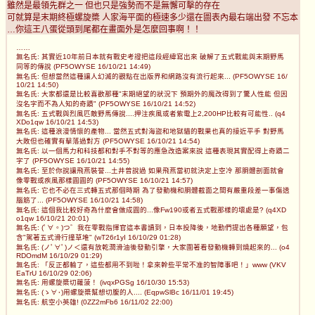
雖然是最領先群之一 但也只是強勢而不是無懈可擊的存在
可就算是末期終極螺旋槳 人家海平面的極速多少還在圖表內最右端出發 不忘本
…你這王八蛋從頭到尾都在畫面外是怎麼回事啊！！
……
無名氏: 其實近10年前日本就有戰史考證把這段經緯寫出來 破解了五式戰能與末期野馬
同等的傳說 (PF5OWYSE 16/10/21 14:49)
無名氏: 但想當然這種讓人幻滅的觀點在出版界和網路沒有流行起來... (PF5OWYSE 16/
10/21 14:50)
無名氏: 大家都還是比較喜歡那種"末期絕望的狀況下 預期外的魔改得到了驚人性能 但因
沒名字而不為人知的奇蹟" (PF5OWYSE 16/10/21 14:52)
無名氏: 五式戰與烈風匹敵野馬傳說....押注疾風或者紫電上2,200HP比較有可能性.. (q4
XDo1qw 16/10/21 14:53)
無名氏: 這種浪漫情懷的產物... 當然五式對海盜和地獄貓的戰果也真的接近平手 對野馬
大敗但也確實有擊落過對方 (PF5OWYSE 16/10/21 14:54)
無名氏: 以一個馬力和科技都和對手不對等的應急改造案來說 這種表現其實配得上奇蹟二
字了 (PF5OWYSE 16/10/21 14:55)
無名氏: 至於你說讓飛燕裝誉...土井曾說過 如果飛燕當初就決定上空冷 那胴體剖面就會
像零戰或疾風那樣圓圓的 (PF5OWYSE 16/10/21 14:57)
無名氏: 它也不必在三式轉五式那個時期 為了發動機和胴體截面之間有嚴重段差一事傷透
腦筋了... (PF5OWYSE 16/10/21 14:58)
無名氏: 這個我比較好奇為什麼會做成圓的...像Fw190或者五式戰那樣的壞處是? (q4XD
o1qw 16/10/21 20:01)
無名氏: (ﾟ∀。)つ゛我在零戰指揮官這本書讀到，日本投降後，地勤們提出各種願望，包
含"駕著五式滑行撞草堆" (wT26r1yI 16/10/29 01:28)
無名氏: (ノﾟ∀ﾟ)ノ＜還有放乾潤滑油後發動引擎，大家圍著看發動機轉到燒起來的... (o4
RDOmdM 16/10/29 01:29)
無名氏: 「反正都輸了，這些都用不到啦！拿來幹些平常不准的智障事吧！」www (VKV
EaTrU 16/10/29 02:06)
無名氏: 用螺旋槳切蘿菠！ (ivqxPGSg 16/10/30 15:53)
無名氏: (ゝ∀･)用螺旋槳幫想切腹的人.... (EqpwSlBc 16/11/01 19:45)
無名氏: 航空小英雄! (0ZZ2mFb6 16/11/02 22:00)