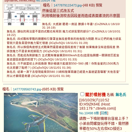
*.dynamic.hinet.net)]
No.10514
7推
檔名：
-(48 KB)
1477879115473.jpg
預覽
然後這是三式改五式
利用噴射後流吹去因段差而造成表面紊流的示意圖
無名氏: 大感謝 聽君一席話 勝讀十年書! (CnZ6NJLU 16/10/
31 16:19)
無名氏: 類似的用法是不是四式戰也有用到 推力式排氣管的部分? (CnZ6NJLU 16/10/31
16:22)
無名氏: 四式戰和零戰的胴體和引擎罩並無段差帶來的拖曳阻力問題 所以它們的推力排氣
管就只是負責提供推力幫忙增速 (3Cq5o5QU 16/11/01 01:29)
無名氏: 所以換個角度想五式戰果然還是被這個段差拖了後腿 如果機身沒有這個段差 熱
排放推力不是拿來抵銷阻力 (3Cq5o5QU 16/11/01 01:31)
無名氏: 而能成為剩餘推力 五式戰有機會飆到600km/h左右(這是指胴體一開頭就匹配金
星走圓弧剖面的前提下) (3Cq5o5QU 16/11/01 01:33)
無名氏: 只不過當初土井搞換頭 預計極速只能達到550~560 (喂！你對金星的1500馬力
也太悲觀了點吧？) (3Cq5o5QU 16/11/01 01:36)
無名氏: 結果一測下去發現能衝到580 川崎和陸軍兩邊已經是大喜過望直嚷著"天佑吾皇"
所以才顯得是奇蹟 (3Cq5o5QU 16/11/01 01:38)
檔名：
-(685 KB)
1477709560743.jpg
預覽
關於噴射機
名稱:
無名氏
[16/10/29(六)10:52
ID:H5tZK64E (Host:
183.179.*.ctinets.com)]
[
]
No.10498
8推
回應
請教一下噴射機哪台容易上手？
小弟自問螺旋玩得不錯，需然勝
率都在50%左右但KD接近3