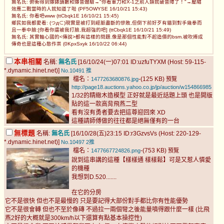
無名氏: 俯衝得到爆錶讀數和爆音體驗→"你看軍刀和X-1之前人類就破音障了！"→壓縮
效應二戰當時的人就知道了啦 (PF5OWYSE 16/10/21 15:43)
無名氏: 你看吧www (ttCbqk1E 16/10/21 15:45)
鄉民如我都愛看: (つд⊂)現實是被打到經脈盡斷的慘敗,但倒下前好歹有貓到對手幾拳而
且一拳中臉:[你看你還被我打臉,我超強的吧] (ttCbqk1E 16/10/21 15:49)
無名氏: 其實軸心國的<傳說>都有這樣的問題.像是那個性能對不起造價的bsm.被吹捧成
傳奇也是這種心態作祟 (0KpxSxyk 16/10/22 06:44)
本串相關
名稱:
無名氏
[16/10/24(一)07:01 ID:uzfuTYXM (Host: 59-115-
*.dynamic.hinet.net)]
No.10491
推
檔名：
-(125 KB)
1477263680876.jpg
預覽
http://page18.auctions.yahoo.co.jp/jp/auction/w154866985
1/32的精緻木造模型 正好就是最近話題上頭 也是開版
貼的這一款高背飛燕二型
看有沒有勇者要去把這尊迎回來 XD
這種請師傅做的往往都是絕無僅有的一台
無標題
名稱:
無名氏
[16/10/28(五)23:15 ID:r3GzvsVs (Host: 220-129-
*.dynamic.hinet.net)]
No.10497
2推
檔名：
-(753 KB)
1477667724826.png
預覽
說到這串講的這種【樣樣通 樣樣鬆】可是又惹人憐愛
的機種
我想到D.520.......
在它的分房
它不是很快 但也不是最慢的 只是要記得大部份對手都比你有性能優勢
它不是很會轉 但也不至於像磚 不過拉一兩個彎之後能量噴得跟什麼一樣 (比飛
燕2好的大概就是300km/h以下還算有點基本操控性)