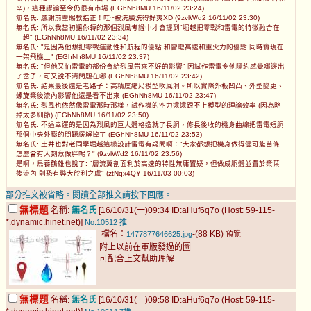
辛)，這種謬論至今仍很有市場 (EGhNh8MU 16/11/02 23:24)
無名氏: 感謝前輩賜教指正！哇~被洗臉洗得好爽XD (9zvlW/d2 16/11/02 23:30)
無名氏: 所以我當初讓你轉的那個烈風考證中才會提到"堀越把零戰和雷電的特徵融合在
一起" (EGhNh8MU 16/11/02 23:34)
無名氏: "是因為他想把零戰運動性和航程的優點 和雷電高速和重火力的優點 同時實現在
一架飛機上" (EGhNh8MU 16/11/02 23:37)
無名氏: "但他又怕雷電的部份會給烈風帶來不好的影響" 因試作雷電令他隱約感覺哪邊出
了岔子，可又說不清問題在哪 (EGhNh8MU 16/11/02 23:42)
無名氏: 結果最後還是老路子：高精度縮尺模型吹風洞。所以實際外板凹凸、外型變更、
螺旋槳後流內影響他還是看不出來 (EGhNh8MU 16/11/02 23:47)
無名氏: 烈風也依然像雷電那時那樣，試作機的空力遠遠跟不上模型的理論效率 (因為略
掉太多細節) (EGhNh8MU 16/11/02 23:50)
無名氏: 不過幸運的是因為烈風的巨大體格造就了長胴，修長後收的機身曲線把雷電短胴
那個中央外膨的問題緩解掉了 (EGhNh8MU 16/11/02 23:53)
無名氏: 土井也對老同學堀越這樣設計雷電有疑問啊："大家都想把機身做得儘可能苗條
怎麼會有人刻意做胖呢？" (9zvlW/d2 16/11/02 23:56)
是啊，鳥養鶴雄也說了: "層流翼剖面利於高速的特性無庸置疑，但做成胴體並置於槳葉
後流內 則恐有弊大於利之虞" (ztNqx4QY 16/11/03 00:03)
部分推文被省略。閱讀全部推文請按下回應。
無標題
名稱:
無名氏
[16/10/31(一)09:34 ID:aHuf6q7o (Host: 59-115-
*.dynamic.hinet.net)]
No.10512
推
檔名：
-(88 KB)
1477877646625.jpg
預覽
附上以前在軍版發過的圖
可配合上文幫助理解
無標題
名稱:
無名氏
[16/10/31(一)09:58 ID:aHuf6q7o (Host: 59-115-