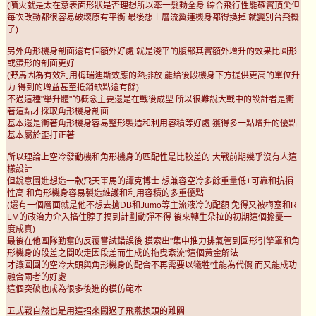
(噴火就是太在意表面形狀是否理想所以牽一髮動全身 綜合飛行性能確實頂尖但
每次改動都很容易破壞原有平衡 最後想上層流翼連機身都得換掉 就變別台飛機
了)
另外角形機身剖面還有個額外好處 就是淺平的腹部其實額外增升的效果比圓形
或蛋形的剖面更好
(野馬因為有效利用梅瑞迪斯效應的熱排放 能給後段機身下方提供更高的單位升
力 得到的增益甚至抵銷缺點還有餘)
不過這種"舉升體"的概念主要還是在戰後成型 所以很難說大戰中的設計者是衝
著這點才採取角形機身剖面
基本還是衝著角形機身容易整形製造和利用容積等好處 獲得多一點增升的優點
基本屬於歪打正著
所以理論上空冷發動機和角形機身的匹配性是比較差的 大戰前期幾乎沒有人這
樣設計
但銳意圖進想造一款飛天軍馬的譚克博士 想兼容空冷多餘重量低+可靠和抗損
性高 和角形機身容易製造維護和利用容積的多重優點
(還有一個層面就是他不想去搶DB和Jumo等主流液冷的配額 免得又被梅塞和R
LM的政治力介入掐住脖子搞到計劃動彈不得 後來轉生朵拉的初期這個擔憂一
度成真)
最後在他團隊勤奮的反覆嘗試錯誤後 摸索出"集中推力排氣管到圓形引擎罩和角
形機身的段差之間吹走因段差而生成的拖曳紊流"這個黃金解法
才讓圓圓的空冷大頭與角形機身的配合不再需要以犧牲性能為代價 而又能成功
融合兩者的好處
這個突破也成為很多後進的模仿範本
五式戰自然也是用這招來闖過了飛燕換頭的難關