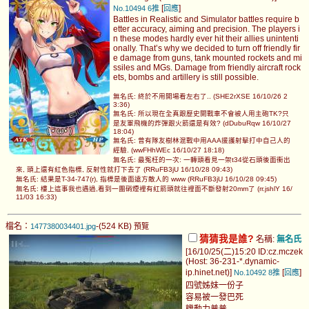
[
]
No.10494
6推
回應
Battles in Realistic and Simulator battles require b
etter accuracy, aiming and precision. The players i
n these modes hardly ever hit their allies unintenti
onally. That’s why we decided to turn off friendly fir
e damage from guns, tank mounted rockets and mi
ssiles and MGs. Damage from friendly aircraft rock
ets, bombs and artillery is still possible.
無名氏: 終於不用開場看左右了.. (SHE2rXSE 16/10/26 2
3:36)
無名氏: 所以現在全真跟歷史開戰車不會被人用主砲TK?只
是友軍飛機的炸彈跟火箭還是有效? (dDubuRqw 16/10/27
18:04)
無名氏: 曾有隊友樹林混戰中用AAA援護射擊打中自己人的
經驗. (wwFHhWEc 16/10/27 18:18)
無名氏: 最冤枉的一次: 一轉頭看見一架t34從石頭後面衝出
來, 頭上還有紅色指標, 反射性就打下去了 (RRuFB3jU 16/10/28 09:43)
無名氏: 結果是T-34-747(r), 指標是後面遠方敵人的 www (RRuFB3jU 16/10/28 09:45)
無名氏: 樓上這事我也遇過,看到一團硝煙裡有紅箭頭就往裡面不斷發射20mm了 (rr.jshlY 16/
11/03 16:33)
檔名：
-(524 KB)
1477380034401.jpg
預覽
猜猜我是誰?
名稱:
無名氏
[16/10/25(二)15:20 ID:cz.mczek
(Host: 36-231-*.dynamic-
ip.hinet.net)]
[
]
No.10492
8推
回應
四號姊妹一份子
容易被一發巴死
機動力普普