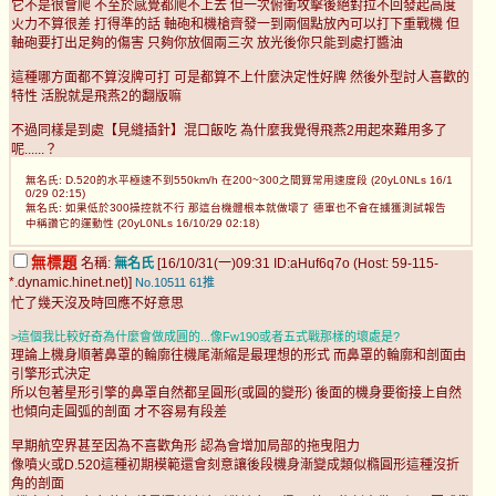
它不是很會爬 不至於感覺都爬不上去 但一次俯衝攻擊後絕對拉不回發起高度
火力不算很差 打得準的話 軸砲和機槍齊發一到兩個點放內可以打下重戰機 但
軸砲要打出足夠的傷害 只夠你放個兩三次 放光後你只能到處打醬油
這種哪方面都不算沒牌可打 可是都算不上什麼決定性好牌 然後外型討人喜歡的
特性 活脫就是飛燕2的翻版嘛
不過同樣是到處【見縫插針】混口飯吃 為什麼我覺得飛燕2用起來難用多了
呢......？
無名氏: D.520的水平極速不到550km/h 在200~300之間算常用速度段 (20yL0NLs 16/1
0/29 02:15)
無名氏: 如果低於300操控就不行 那這台機體根本就做壞了 德軍也不會在擄獲測試報告
中稱讚它的運動性 (20yL0NLs 16/10/29 02:18)
無標題
名稱:
無名氏
[16/10/31(一)09:31 ID:aHuf6q7o (Host: 59-115-
*.dynamic.hinet.net)]
No.10511
61推
忙了幾天沒及時回應不好意思
>這個我比較好奇為什麼會做成圓的...像Fw190或者五式戰那樣的壞處是?
理論上機身順著鼻罩的輪廓往機尾漸縮是最理想的形式 而鼻罩的輪廓和剖面由
引擎形式決定
所以包著星形引擎的鼻罩自然都呈圓形(或圓的變形) 後面的機身要銜接上自然
也傾向走圓弧的剖面 才不容易有段差
早期航空界甚至因為不喜歡角形 認為會增加局部的拖曳阻力
像噴火或D.520這種初期模範還會刻意讓後段機身漸變成類似橢圓形這種沒折
角的剖面