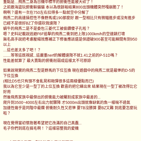
重點是....飛燕二身為日機中標竿的俯衝性能被大砍了！
之前跟海盜玩俯衝躲貓貓 本以為很餘裕結果800出頭機體突然嘎崩脆了！
啊咧？還有一次在750左右拉得多一點就空中分解了
飛燕二的高速操控性不像野馬或190那麼好 跟一型相比只有微幅進步或沒有進步
已經不是很好BZ了你還砍我速限？
蝸牛的飛燕二是不是委包三菱代工被偷鑽傻子孔啦？
嗯？史料記載說逃避F6F追擊的飛燕二衝到把上限1000km/h的空速錶打壞
無名高手說把考慮壓縮效應補正下修後應該還是保證破900甚至可能瞬間有到950
以上
....這也差太多了吧！？
........等等這既視感...這嚴重nerf的解體速限不就1.41之前的P-51D嗎？
性能差就算了 最大賣點的俯衝削弱成這樣太不可原諒
如果說現實的飛燕二型是野馬的下位互換 現在遊戲中的飛燕二就是最慘的D-5的
下位互換
(相比D5也只有頭不會亂晃和砲彈很多這兩樣優點而已)
我以為它至少是一型丁的上位互換 歡喜的把它練出來 結果現在一型丁被改得比它
好用
然後飛燕家族中最傑出的俯衝能力被閹割成家族中最差的...
爬升到3500~4000左右出力就驟降 才5000m出頭就像缺氧的魚一樣喘不過氣
加速性幾乎是同階中最爛 俯衝耐久性又悲慘 要TB沒勝算 要BZ又難 到底要怎麼玩
啦？
現在覺得當初懷抱著希望把它改滿的自己真蠢...
毛子你們到底在搞毛啊！？這樣惡整我的愛機