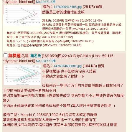
*.dynamic.hinet.net)]
No.10471
5推
檔名：
-(29 KB)
1476900413486.jpg
預覽
然後是三者的速度性能比較
無名氏: 202好兇 (2jWN0.Kk 16/10/20 11:40)
無名氏: 這張圖對飛燕稍微苛薄一點 這條速度曲線看起來比較
接近帶毛瑟砲的一型丙 (fyC/hkLs 16/10/20 15:59)
無名氏: 然而要跟109E3或C.202作對比 用較接近初期試作機的一型甲或算是第一階段定
型的一型乙會比較公平 (fyC/hkLs 16/10/20 16:02)
無名氏: (ノﾟ∀ﾟ)ノ跑車國不是叫假的 (VpSJjpBQ 16/10/20 16:25)
無名氏: 杜卡迪是不會壞的! (MFsYaRJU 16/10/20 20:24)
無標題
名稱:
無名氏
[16/10/20(四)22:43 ID:fyC/hkLs (Host: 59-115-
*.dynamic.hinet.net)]
No.10477
6推
檔名：
-(104 KB)
1476974636881.jpg
預覽
不是很嚴謹 也不知道有沒有人想看
不過總之做出來了就貼一下
這樣飛燕一型甲乙丙丁的性能區隔關係大概就分明了
丁型的曲線走勢跟前三者有點不同
是因為預期海平面動力充裕下性能損失較少 到高空動力不足導致性能衰落幅度
變大
不過反正遠遠落後於其他飛燕這點是不變的 (算入爬升率應該會更想哭...)
飛燕二型、Macchi C.205和Bf109G-6則是沒有太確定的線條
拿幾個數據和對應高度就大概連一下 抓一下大概的性能所在
詳細的得找回以前的文檔和圖表 或請日本那的前輩提供精密的試算才能畫