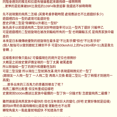
同階會遇到的雅克和拉還有槍貓看起來跟飛碟一樣啊啊啊
...更慘的是如果被BR比我低的109F4執意追擊 我還逃不掉啊啊啊
先不說現實的飛燕二怎樣 (其實考慮參戰時間 處境應該也不比遊戲好多少)
遊戲裡四台一型的處境可能還好些
歷史評價二型是"除轉彎以外都比一型好"
無名高手以前提過飛燕二型狀況好時迴旋率可以比一型丙丁還好 只輸甲乙
可是遊戲裡的二型迴旋現在被改到輸給所有的一型 也明顯輸五式 是飛燕家族中最
差的
本來是日系機傳統優勢的迴旋現在最多是"不比對手爛"但也"不比對手好"
(個人勉強可以做到跟蛇王轉到平手 可是500km/h以上的Fw190A和P-51真是靠北
會轉...)
這樣看來好像只能BZ 可偏偏現在的爬升定位也很微妙
大概是之前按史實評價呈現的一型丁太糞 被罵產廢
所以新版給一型丁的爬升和運動性加料
可是二型沒變 所以現在二型就算改滿 爬升表現還稍微劣於一型丁
(跟朋友一人飛一型丁 一人飛二型 再兩人交換 都是二型比一型丁稍慢才到達同一
高度)
......那多出來的三百馬力的意義到哪去了呢？
飛燕二雖然比較重 但沒有重成這樣吧
史實爬到5000m應該比家族中最爛的一型丁快一分鐘才對 怎麼變飛燕二最爛？
雖然速度是飛燕家族中最快的 但也沒有很巨大的變化 (好吧 史實好像就是這樣)
跟同BR帶的各國飛機相比還是慢 運動性也不出眾
轉彎角度大一點能量就噴超快 不知道為什麼