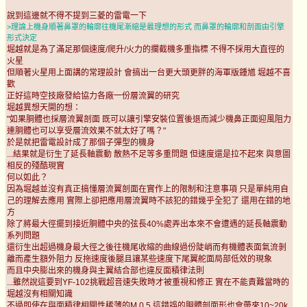
說到這邊就不得不提到三菱的雷電一下
>理論上機身順著鼻罩的輪廓往機尾漸縮是最理想的形式 而鼻罩的輪廓和剖面由引擎
形式決定
堀越就是為了滿足那個速度/爬升/火力的攔截機多重指標 不得不採用大直徑的
火星
但順著火星用上面講的常理設計 會搞出一台更大頭更胖的海軍版鍾馗 堀越不喜
歡
正好這時空技廠發給協力各廠一份層流翼的研究
堀越異想天開的想：
"如果胴體也採層流翼剖面 既可以讓引擎安裝位置後退而減少機鼻正面迎風阻力
連胴體也可以享受層流效果不就太好了嗎？"
於是就把雷電設計成了那個子彈型的機身
...結果就是衍生了延長軸震動 散熱不足等多重問題 但速度還是拉不起來 與意圖
相反的殘酷現實
何以如此？
因為堀越並沒有真正搞懂層流翼剖面在實作上的限制和注意事項 只是單純用自
己的理解去應用 實際上卻把應用層流翼時不該犯的錯幾乎全犯了 還用在錯的地
方
除了將最大徑擺到接近胴體中央的弦長40%處弄出本來不會遭遇的延長軸震動
系列問題
還衍生出超過機身最大徑之後往機尾收縮的曲線過份陡峭而有機體表面氣流剝
離而產生額外阻力 反拖速度後腿且讓某些速度下尾翼舵面局部低效的現象
而且中央膨出來的機身與主翼結合部也違反面積律法則
...雖然說這要到YF-102挑戰超音速失敗時才被重視和修正 實在不能責難當時的
堀越沒有相關知識
不過即使在與面積律相關性稀薄的M 0.5 這錯誤的胴體剖面形也會帶來10~20k