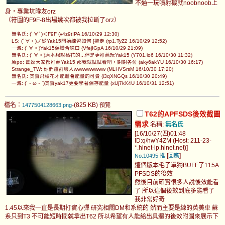
不過一玩噴射機就noobnoob上
身，專業坑隊友orz
（符圖的F9F-8出場幾次都被我拉斷了orz）
無名氏: (ﾟ∀ﾟ)＜F9F (v4z9tIPA 16/10/29 12:30)
LS: (ﾟ∀。)ノ從Yak15開始練習如何 [拖走 (rp1.TyZ2 16/10/29 12:52)
一滅: (ﾟ∀。)Yak15保證合味口 (VfejIGpA 16/10/29 21:09)
無名氏: (ﾟ∀。)原本想說橘花的...但是更推薦玩Yak15 (Y701.io6 16/10/30 11:32)
原po: 既然大家都推薦Yak15 那我就試試看吧，謝謝各位 (aky6akYU 16/10/30 16:17)
Strange_TW: 你們這群壞人wwwwwwwww (MLHVSrsM 16/10/30 17:20)
無名氏: 其實飛橘花才能體會能量的可貴 (i3qXNGQs 16/10/30 20:49)
一滅: (´・ω・`)其實yak17更要學著保存能量 (xUj7kX4U 16/10/31 12:51)
檔名：
-(825 KB)
1477504128663.png
預覽
T62的APFSDS後效截圖
需求
名稱:
無名氏
[16/10/27(四)01:48
ID:q/hwY4ZM (Host: 211-23-
*.hinet-ip.hinet.net)]
[
]
No.10495
推
回應
這個版本毛子單獨BUFF了115A
PFSDS的後效
然後目前確實很多人說後效能看
了 所以這個後效到底多能看了
我非常好奇
1.45以來我一直是長期打實心彈 研究相關DM和系統的 然而主要是練的英美車 蘇
系只到T3 不可能短時間就拿出T62 所以希望有人能給出具體的後效附圖來展示下