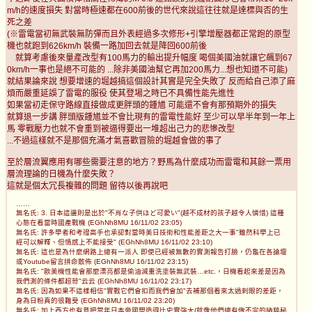
m/h的速度損失 對當時極速都在600前後的世代來說這往往就是達標與否的生
死之差
(※雷電當初無武裝無防彈而且外表經過多次修形+引擎增壓器都正常跑的原型
機也就跑到626km/h 裝備一路加回去就是降回600前後
就算考慮後來量產改型有100馬力的輸出提升幅度 喝個美國油就讓它飆到67
0km/h一事也是絕不可能的 ...除非美國油幫它再加200馬力...想也知道不可能)
就結果論來說 想要增速的堀越搞這個設計其實是完全失敗了 反而給自己添了麻
煩而嚴重延誤了雷電的服役 使其登場之時已不具備性能先進性
如果當初走保守路線直接做成更胖頭的鍾馗 可能還不會有那預期外的損失
就算退一步講 胖頭版鍾馗並不會比現有的雷電性能好 至少可以早半年到一年上
馬 零戰壓力也就不會重到被逼得要出一堆超出己力的悲慘改型
...不過這樣就不是那個充滿才氣喜歡冒險的堀越會做的事了
至於層流翼應用有哪些需要注意的地方？野馬為什麼成功而雷電和其餘一票用
層流理論的日機為什麼失敗？
這就是個太冗長複雜的問題 留待以後再說吧
……
無名氏: 3. 日本這邊則是出於"不肖な子供ほど可愛い"(越不成材的孩子越令人憐惜) 這種
心態在看當時國產戰機 (EGhNh8MU 16/11/02 23:05)
無名氏: 許多學者和考證高手也承認對當時美日技術和性能差距之大一事"雖然科學上已
經可以解釋、但情感上不能接受" (EGhNh8MU 16/11/02 23:10)
無名氏: 這也是為什麼網路上總有一派人 即使已經被無數的實測報告打臉，仍龜在各論壇
或Youtube留言拼命散佈 (EGhNh8MU 16/11/02 23:15)
無名氏: "歐美機性能會那麼漂亮都是偷油減重洗塗裝無武裝…etc.，日機看起來差是因為
我們測的條件都超苛"云云 (EGhNh8MU 16/11/02 23:17)
無名氏: 因為如果不這樣相信"實戰它們會扣而我們會加"去補那個看來太過刺眼的差距，
身為日粉真的很難受 (EGhNh8MU 16/11/02 23:20)
無名氏: 加上西方也有意把當年日本帝國塑造得比史實強大(就像他們總有做不完的納粹秘