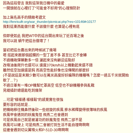
因為這段發言 我對這架我日機中的最愛
一開頭就在心裡打了"可能會不好用"的心理預防針
加上無名高手的精緻考證文
http://fenrisulfr.org/war_thunder/pixmicat.php?res=10146#r10177
我對這東西能做什麼 不該做什麼 也算是心裡有底
但即使如此 我把WT中的這台開出來玩了近百場之後
我可以說 蝸牛把這台做壞了！
當初把這台農出來的時候試了幾場
嗯 搭起來跟那個超爛的一型丁差不多 甚至比它不會轉
不過機砲彈藥數多一倍 灑起來沒有顧忌這點好
改噴油後爬升也還可以 速度370km/h以上機動起來還不錯
雖然低空加速還是鈍 而高空性能好像也沒傳聞的那麼好
(不是說這是末期少數可以在萬米高度好好編隊的機種嗎？怎麼一過五千米就開始
軟了...？)
不過日軍有一堆OP機幫忙罩高空 低空也不缺機種參與亂戰
見縫插針總還能吃到幾架
....可是"樣樣通 樣樣鬆"的感覺實在很強
要形容的話就是...
把機砲移往機鼻然後砍一些迴旋的疾風 摻水稀釋變得很薄味的疾風
疾風甲會遇到的妖魔鬼怪 飛燕二也會遇到
可是疾風自己就是被灌功的妖魔鬼怪 飛燕二卻不是
疾風可以硬上 可是飛燕二會被打到生活不能自理啊啊啊
這邊會遇到切尖翼噴火和P-51D-30啊啊啊