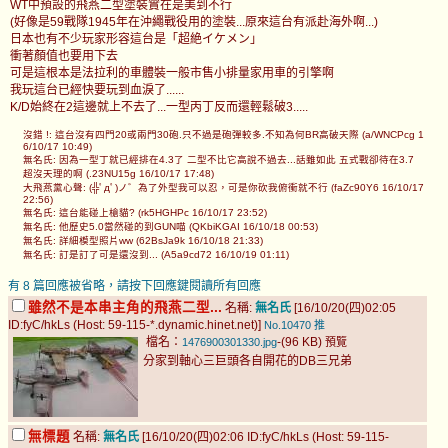
WT中預設的飛燕二型塗裝實在是美到不行
(好像是59戰隊1945年在沖繩戰役用的塗裝...原來這台有派赴海外啊...)
日本也有不少玩家形容這台是「超絶イケメン」
衝著顏值也要用下去
可是這根本是法拉利的車體裝一般市售小排量家用車的引擎啊
我玩這台已經快要玩到血淚了......
K/D始終在2這邊就上不去了...一型丙丁反而還輕鬆破3.....
沒錯 !: 這台沒有四門20或兩門30砲.只不過是砲彈較多.不知為何BR高破天際 (a/WNCPcg 1
6/10/17 10:49)
無名氏: 因為一型丁就已經排在4.3了 二型不比它高說不過去...話雖如此 五式戰卻待在3.7
超沒天理的啊 (.23NU15g 16/10/17 17:48)
大飛燕黨心聲: (╬ﾟдﾟ)ノ゛為了外型我可以忍，可是你砍我俯衝就不行 (faZc90Y6 16/10/17
22:56)
無名氏: 這台能碰上槍貓? (rk5HGHPc 16/10/17 23:52)
無名氏: 他歷史5.0當然碰的到GUN喵 (QKbiKGAI 16/10/18 00:53)
無名氏: 詳細模型照片ww (62BsJa9k 16/10/18 21:33)
無名氏: 訂是訂了可是還沒到... (A5a9cd72 16/10/19 01:11)
有 8 篇回應被省略，請按下回應鍵閱讀所有回應
雖然不是本串主角的飛燕二型...
名稱:
無名氏
[16/10/20(四)02:05
ID:fyC/hkLs (Host: 59-115-*.dynamic.hinet.net)]
No.10470
推
檔名：
-(96 KB)
1476900301330.jpg
預覽
分家到軸心三巨頭各自開花的DB三兄弟
無標題
名稱:
無名氏
[16/10/20(四)02:06 ID:fyC/hkLs (Host: 59-115-