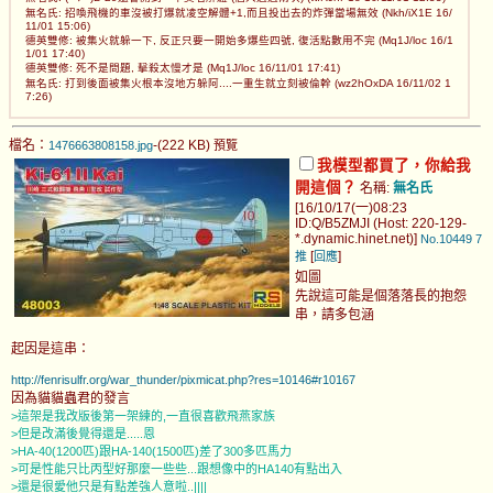
無名氏: 招喚飛機的車沒被打爆就凌空解體+1,而且投出去的炸彈當場無效 (Nkh/iX1E 16/
11/01 15:06)
德英雙修: 被集火就躲一下, 反正只要一開始多爆些四號, 復活點數用不完 (Mq1J/loc 16/1
1/01 17:40)
德英雙修: 死不是問題, 擊殺太慢才是 (Mq1J/loc 16/11/01 17:41)
無名氏: 打到後面被集火根本沒地方躲阿....一重生就立刻被倫幹 (wz2hOxDA 16/11/02 1
7:26)
檔名：
-(222 KB)
1476663808158.jpg
預覽
我模型都買了，你給我
開這個？
名稱:
無名氏
[16/10/17(一)08:23
ID:Q/B5ZMJI (Host: 220-129-
*.dynamic.hinet.net)]
No.10449
7
[
]
推
回應
如圖
先說這可能是個落落長的抱怨
串，請多包涵
起因是這串：
http://fenrisulfr.org/war_thunder/pixmicat.php?res=10146#r10167
因為貓貓蟲君的發言
>這架是我改版後第一架練的,一直很喜歡飛燕家族
>但是改滿後覺得還是.....恩
>HA-40(1200匹)跟HA-140(1500匹)差了300多匹馬力
>可是性能只比丙型好那麼一些些...跟想像中的HA140有點出入
>還是很愛他只是有點差強人意啦..||||