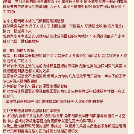
(機鼻上方那角角的部份是遷就液冷引擎邊角不得不 總不能刻意做一個正圓或橢
圓硬要去包結果搞到機鼻總阻力更大...鼻子不能盡如理想 那就在後段機身多下
工夫吧)
後來也堪稱範本級的飛燕和野馬則是想：
既然我身為液冷 鼻子方就方了 胴體剖面一併跟著方 形狀還比較順(沒有段差)
阻力一樣減得下來
怕邊角處產生紊流的話就把該處改成帶圓弧的R角就好了 不想讓側面完全走直
線那也帶一點弧面就好
嗯...要比喻的話就像
理論上橢圓翼是最理想的翼平面 可是表面太多微妙的曲面過渡 沒造好效果大減
想造好則工時太長
所以後來成為主流的是前後緣都呈直線的漸縮翼 然後在翼端加個圓弧的翼套 來
讓總體達到接近橢圓翼的效果
這樣當然還是比不上橢圓翼 但可以有你的八九成效率而只要你一半以下的工時
以C/P值來說明顯更好
少掉的部份用其它設計的優點來彌補就好
所以你看非橢圓翼的零戰和橢圓翼的噴火比失速特性或中低速操控性並不會比
較遜色
...當然零戰是殺哪些部份來補機翼的氣動效率 大家都很明白就是
另外方形機身有機內容積利用率較高
(由於機內裝備品多是長形/方形/長方形 角形剖面比圓形剖面容易放滿每一寸空
間 防火壁或防彈板也容易造得更簡單就遮住更大的截面積)
以及生產維護都較簡便的優點 想成就一款實用的兵器自然也必須兼顧這些層面
所以飛燕和野馬在這方面的評價也明顯高過噴火