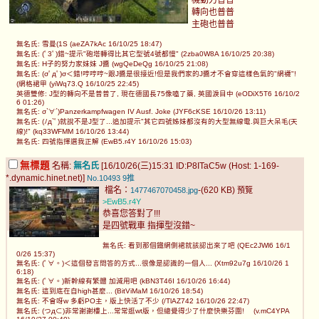
轉向也普普
主砲也普普
無名氏: 雪曼(1S (aeZA7kAc 16/10/25 18:47)
無名氏: (ﾟ3ﾟ)錯~提示"砲塔轉得比其它型號4號都慢" (2zba0W8A 16/10/25 20:38)
無名氏: H子的努力家妹妹 J醬 (wgQeDeQg 16/10/25 21:08)
無名氏: (σﾟдﾟ)σ＜錯!哼哼哼~跟J醬是很接近!但是我們家的J醬才不會穿這樣色氣的"網襪"!
(網格裙甲 (yiWq73.Q 16/10/25 22:45)
英德雙修: J型的轉向不是普普了, 現在德國長75像嗑了藥, 英國淚目中 (eODiX5T6 16/10/2
6 01:26)
無名氏: σ`∀´)Panzerkampfwagen IV Ausf. Joke (JYF6cKSE 16/10/26 13:11)
無名氏: (ﾉд`ﾟ)就說不是J型了...追加提示"其它四號姊妹都沒有的大型無線電.與巨大呆毛(天
線)!" (kq33WFMM 16/10/26 13:44)
無名氏: 四號指揮選我正解 (EwB5.r4Y 16/10/26 15:03)
無標題
名稱:
無名氏
[16/10/26(三)15:31 ID:P8ITaC5w (Host: 1-169-
*.dynamic.hinet.net)]
No.10493
9推
檔名：
-(620 KB)
1477467070458.jpg
預覽
>EwB5.r4Y
恭喜您答對了!!!
是四號戰車 指揮型沒錯~
無名氏: 看到那個鐵網側裙就該認出來了吧 (QEc2JWl6 16/1
0/26 15:37)
無名氏: (ﾟ∀。)＜這個發言問答的方式...很像是認識的一個人... (Xtm92u7g 16/10/26 1
6:18)
無名氏: (ﾟ∀。)新幹線有繁體 加減用吧 (kBN3T46I 16/10/26 16:44)
無名氏: 這到底在自high甚麼... (BitViMaM 16/10/26 18:54)
無名氏: 不會呀w 多虧PO主，版上快活了不少 (/TlAZ742 16/10/26 22:47)
無名氏: (つд⊂)非常謝謝樓上...常常逛wt版，但總覺得少了什麼快樂芬圍! (v.mC4YPA