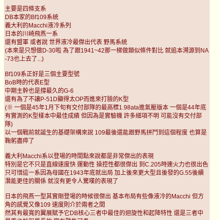
主要是四條支系
DB本家的Bf109系統
義大利的Macchi液冷系列
日本的川崎飛燕一系
還有盟軍 或者說 世界液冷最傑出代表 野馬系統
(本來是只想做D-30啦 為了跟1941~42那一梯做類似條件對比 就追本溯源到NA
-73也上去了...)
Bf109系正好是三個主要型號
BoB時的代表E型
中期主幹也是撐最久的G-6
還有為了不讓P-51D顯得太OP而進來打臉的K型
(※ 一個是45年1月下旬有交付部隊的最高標1.98ata進氣壓版本 一個是44年底
有實測的K型樣本中最佳成績 但因為是實驗機 許多細項不明 可能沒有交付部
隊)
以一個戰前就誕生的基礎架構來說 109最後還能跟野馬拼鬥到這個程度 也算是
鞠躬盡瘁了
義大利Macchi系以登場的時間點來說都是非常傑出的表現
特別是它不只是直線速度快 運動性 操控性都很傑出 到C.205時連火力也很出色
只可惜這一系因為母國在1943年底就出局 加上後來更大型且後發的G.55後續
潛能更佳的關係 就沒有更令人驚嘆的表現了
日本的飛燕一型其實剛登場的時候很傑出 基本布局有些像液冷的Macchi 但方
角的感覺又像109 速度則介於兩者之間
然其有最寬的翼展賦予它DB核心三者中最佳的迴旋性和起降特性 還是三者中