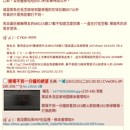
口前，並把握那短短的0.3秒射擊時段以外。
或是欺負在低空舔地到變很慢的坎培拉跟B57以外
你真的什麼狗屁都打不到。
而且最近蘇聯隊友的MIG15跟17都不知道怎麼回事，一直在打低空戰..導致死的非
常非常快...
(╬ﾟдﾟ)：CYKA~!!!!!!!!!
無名氏: 看到這台WT數據爬升比MIG15B跟17還高還以為我眼殘 (Js7vfmsU 16/11/01 06:4
7)
無名氏: (ﾟ∀。)＜蘇卡!!!!!!!!!!!!!!!!!!!!!!!!!!!!!!!!!!! (ell9zAVk 16/11/01 13:31)
一滅: (つд⊂)Fuk 我忘記上次練完的糞機是吸血鬼了...這文章開頭居然是打He162 (GIWMR
bcM 16/11/01 17:13)
一滅: (つд⊂)Yak30這傢伙比吸血鬼還難用啊..要不是那23砲其實是可以殺更多人的 (GIWM
RbcM 16/11/01 17:13)
無名氏: Me163 (QJN/htuc 16/11/02 22:37)
開場不到一分鐘的絕望
名稱:
一滅
[16/11/01(二)01:00 ID:/.CVwOFo (IP:
180.206.*.*)]
No.10518
1推
檔名：
-(155 KB)
1477933245684.jpg
預覽
莫茲多克這張地圖跟本做壞啦!!!
開場不到一分鐘就看到163跟火箭助推262來掃機場，
打個屁啊!
(╬ﾟдﾟ)：我沒開玩笑!RP在這裡，根本做壞啦!!!
https://drive.google.com/file/d/0B_Xq9ePB7WenMXItSk8xckRJNFk/view