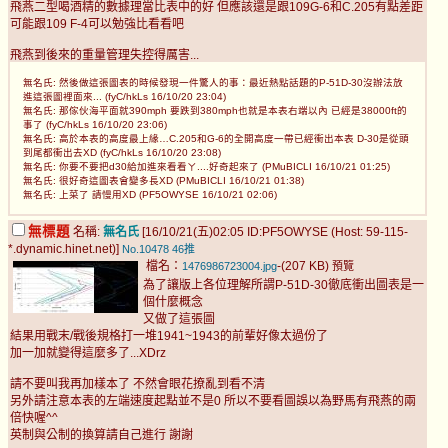
飛燕二型喝酒精的數據理當比表中的好 但應該還是跟109G-6和C.205有點差距
可能跟109 F-4可以勉強比看看吧
飛燕到後來的重量管理失控得厲害...
無名氏: 然後做這張圖表的時候發現一件驚人的事：最近熱點話題的P-51D-30沒辦法放
進這張圖裡面來... (fyC/hkLs 16/10/20 23:04)
無名氏: 那傢伙海平面就390mph 要跌到380mph也就是本表右端以內 已經是38000ft的
事了 (fyC/hkLs 16/10/20 23:06)
無名氏: 高於本表的高度最上緣…C.205和G-6的全開高度一帶已經衝出本表 D-30是從頭
到尾都衝出去XD (fyC/hkLs 16/10/20 23:08)
無名氏: 你要不要把d30給加進來看看ㄚ....好奇起來了 (PMuBICLI 16/10/21 01:25)
無名氏: 很好奇這圖表會變多長XD (PMuBICLI 16/10/21 01:38)
無名氏: 上菜了 請慢用XD (PF5OWYSE 16/10/21 02:06)
無標題
名稱:
無名氏
[16/10/21(五)02:05 ID:PF5OWYSE (Host: 59-115-
*.dynamic.hinet.net)]
No.10478
46推
檔名：
-(207 KB)
1476986723004.jpg
預覽
為了讓版上各位理解所謂P-51D-30徹底衝出圖表是一
個什麼概念
又做了這張圖
結果用戰末/戰後規格打一堆1941~1943的前輩好像太過份了
加一加就變得這麼多了...XDrz
請不要叫我再加樣本了 不然會眼花撩亂到看不清
另外請注意本表的左端速度起點並不是0 所以不要看圖誤以為野馬有飛燕的兩
倍快喔^^
英制與公制的換算請自己進行 謝謝