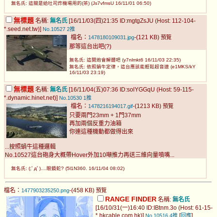
無名氏: 這關是給吐司炸機場用的(茶) (Js7vfmsU 16/11/01 06:50)
無標題
名稱:
無名氏
[16/11/03(四)21:35 ID:mgtgZsJU (Host: 112-104-
*.seed.net.tw)]
No.10527
2推
檔名：
-(121 KB)
1478180109031.jpg
預覽
那等這台出吧(?)
無名氏: 這開炮會解體吧 (y7nlmkt6 16/11/03 22:35)
無名氏: 依照蝸牛定律，這台應該能輕鬆超音速 (e1MKS/kY
16/11/03 23:19)
無標題
名稱:
無名氏
[16/11/04(五)07:36 ID:solYGGqU (Host: 59-115-
*.dynamic.hinet.net)]
No.10530
1推
檔名：
-(1213 KB)
1478216194017.gif
預覽
只要兩門23mm + 1門37mm
再加兩個反重力油箱
你連這種機動都做得出來
...按照蝸牛這種邏輯
No.10527這台砲身大概帶Hover外加10噸推力再送三維向量噴嘴...
無名氏: (;ﾟдﾟ)....眼鏡蛇? (5l1N360. 16/11/04 08:02)
檔名：
-(458 KB)
1477903235250.png
預覽
RANGE FINDER
名稱:
無名氏
[16/10/31(一)16:40 ID:IBtnm.3o (Host: 61-15-
*.hkcable.com.hk)]
[
]
No.10516
4推
回應