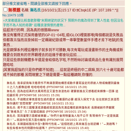
部分推文被省略。閱讀全部推文請按下回應。
無標題
名稱:
無名氏
[16/10/21(五)15:17 ID:ttCbqk1E (IP: 107.189.*.*)]
No.10479
10推
>大家都還是比較喜歡那種"末期絕望的狀況下 預期外的魔改得到了驚人性能 但因沒名
字而不為人知的奇蹟" 這種浪漫情懷的產物...
這超流行的啊...因為真的很酷嘛www
像沒有獲得正式採用番號的GP-01~04啦,或IGLOO裡面那堆[每個都說是失敗品
但都靠北強而且掛掉前一定飆破紀錄或帶一串擊墜數當伴手禮才肯下地獄]的鬼
東西...
光是鋼彈系列裡這種例子就多到不可勝數,每次有電玩或漫畫新作的主角機或新
機要合到既有的世界觀裡去的話幾乎都會玩這招......
只是這些原創機體多半還是會給個名字啦,不然粉絲討論或商品化會有識別度問
題哈哈.
[其實我超強的只是你們都不知道].......這就是終極的中二病嘛,到六七十歲可能都
戒不掉的那種.苦悶現實之下總是需要一點這種調劑,你懂的.
無名氏: 我承認我每次看原作不夠滿意開始構思或動手畫寫設定的原創人物或機體到最後
十之八九都像這樣 哈哈哈哈哈 (PF5OWYSE 16/10/21 15:28)
無名氏: 因為這招真的太萬用而且又富含浪漫色彩 硬要嵌進去又想看起來頗像一回事 這
招最好用 (PF5OWYSE 16/10/21 15:29)
無名氏: 不過戰史畢竟是發生過的歷史 有嚴謹的必要 越深入探究下去 往往就缺乏浪漫而
像你講的"苦悶現實" (PF5OWYSE 16/10/21 15:31)
無名氏: 君不見三國蜀漢或源義經就是因為充滿這種悲劇英雄色彩 長期被創作界翻案
成"敗者為王" 久了反變成通說 (PF5OWYSE 16/10/21 15:34)
無名氏: 質與量雙方面都被車翻→"你們只會用物量海人啦不公平 對等條件下一定是我贏
的！"→就說你在質方面也輸啦 (PF5OWYSE 16/10/21 15:37)
無名氏: 末期圖紙酷炫外型+劃時代性能→"這個若趕上再來幾百台就逆轉！"→測過嗎？
有些有根本性的問題你知道嗎？ (PF5OWYSE 16/10/21 15:40)