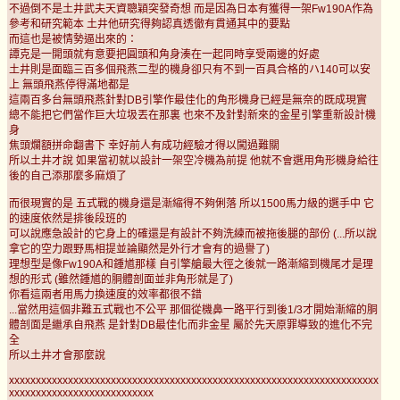
不過倒不是土井武夫天資聰穎突發奇想 而是因為日本有獲得一架Fw190A作為
參考和研究範本 土井他研究得夠認真透徹有貫通其中的要點
而這也是被情勢逼出來的：
譚克是一開頭就有意要把圓頭和角身湊在一起同時享受兩邊的好處
土井則是面臨三百多個飛燕二型的機身卻只有不到一百具合格的ハ140可以安
上 無頭飛燕停得滿地都是
這兩百多台無頭飛燕針對DB引擎作最佳化的角形機身已經是無奈的既成現實
總不能把它們當作巨大垃圾丟在那裏 也來不及針對新來的金星引擎重新設計機
身
焦頭爛額拼命翻書下 幸好前人有成功經驗才得以闖過難關
所以土井才說 如果當初就以設計一架空冷機為前提 他就不會選用角形機身給往
後的自己添那麼多麻煩了
而很現實的是 五式戰的機身還是漸縮得不夠俐落 所以1500馬力級的選手中 它
的速度依然是排後段班的
可以說應急設計的它身上的確還是有設計不夠洗練而被拖後腿的部份 (...所以說
拿它的空力跟野馬相提並論顯然是外行才會有的過譽了)
理想型是像Fw190A和鍾馗那樣 自引擎艙最大徑之後就一路漸縮到機尾才是理
想的形式 (雖然鍾馗的胴體剖面並非角形就是了)
你看這兩者用馬力換速度的效率都很不錯
...當然用這個非難五式戰也不公平 那個從機鼻一路平行到後1/3才開始漸縮的胴
體剖面是繼承自飛燕 是針對DB最佳化而非金星 屬於先天原罪導致的進化不完
全
所以土井才會那麼說
xxxxxxxxxxxxxxxxxxxxxxxxxxxxxxxxxxxxxxxxxxxxxxxxxxxxxxxxxxxxxxxxxxxxx
xxxxxxxxxxxxxxxxxxxxxxxxxxx