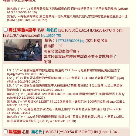
相撞可以把對手撞死
無名氏: (ﾟ∀。)｡o０應該是說每次活動都很血尿 而PVE活動還多了毛子智障的臭味 (ypUnH
h1Q 16/10/30 16:10)
無名氏: ai有明顯的缺陷,歲全體鎖定一個玩家猛K,然後其他玩家就算砲管頂著他屁股也不理
(6OMFQHkI 16/10/31 00:52)
專注空戰4周年
名稱:
無名氏
[16/10/30(日)16:14 ID:aky6akYU (Host:
183.179.*.ctinets.com)]
No.10504
7推
檔名：
-(921 KB)
1477815293996.jpg
預覽
借串問一下
哪台金幣戰車值得買？
當年陸戰試玩的時候被虐得不要不要就放棄了
謝謝
LS: (ﾟ∀ﾟ)＜最實用金車的都是禮包 柴油虎 T29 Strv 可是新幹線的價格已經改回去了...
(Q4qy7Mms 16/10/30 16:23)
LS: (ﾟ∀ﾟ)＜現在要非禮包的大概就M26E1 T28 金獵豹 T-34 100 這幾隻還算能打 (Q4q
y7Mms 16/10/30 16:25)
LS: (ﾟ∀ﾟ)＜如果你要加快練車效率大概就把6.7的車 每國找2-3台上護符 大致上就能很
快的練車了 (Q4qy7Mms 16/10/30 16:26)
無名氏: (ﾟ∀。)美國:黑貓 T29 俄國:T-34 85 T34-100 德國:柴油虎王 英國:導彈百夫長 (y
pUnHh1Q 16/10/30 16:27)
無名氏: (´∀`)不知道KV-122跟T-44-122怎麼樣呢，雖說T-34-100好評如潮 (GsqaXQiE 1
6/10/31 04:21)
無名氏: (´∀`)但經歷這麼多次改版，後續上架的122系列也該有個水溫了吧 (GsqaXQiE
16/10/31 04:21)
無名氏: (ﾟ∀。)122系列的問題很簡單"裝填太慢" 而專家組員也要20秒以上 然而122跟1
00的差距並沒有到2倍 (uG6Hnj.w 16/10/31 06:18)
無標題
名稱:
無名氏
[16/10/31(一)00:54 ID:6OMFQHkI (Host: 1-34-