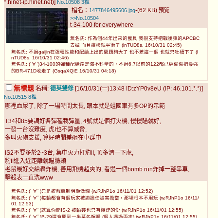
*.hinet-ip.hinet.net)]
No.10508
3推
檔名：
-(62 KB)
1477846495606.jpg
預覽
>>No.10504
t-34-100 for everywhere
無名氏: 作為個44年出來的載具 我很支持把戰後彈的APCBC
去掉 而且這樣就平衡了 (lnTUD8s. 16/10/31 02:45)
無名氏: 不過gaijin在彈種性能和配給上出的問題夠大了 也不差這一個 也就只吐槽下了 (l
nTUD8s. 16/10/31 02:46)
無名氏: (´∀`)34-100的彈種配給還是滿不科學的，不過6.7以前的122都已經偷偷把最強
的BR-471D收走了 (GsqaXQiE 16/10/31 04:18)
無標題
名稱:
德英雙修
[16/10/31(一)13:48 ID:zYP0v8eU (IP: 46.101.*.*)]
No.10515
8推
哪裡血尿了, 除了一場時間太長, 跟本就是蛆國車有多OP的示範
T34和85要調好各彈種載彈量, 4號就是個打火機, 慢慢瞄就好,
一發一台沒難度, 虎I也不算威脅,
多叫火砲支援, 算好時間差砸在車群中
IS2不要多於2~3台, 集中火力打豹II, 頂多清一下虎,
豹II進入近距離就瞄臉頰
老鼠最好交給轟炸機, 善用飛機超爽的, 看過一個bomb run炸掉一整串車,
擊殺表一直洗www
無名氏: (ﾟ∀ﾟ)只是遊戲機制明顯做爛 (w.RJhP1o 16/11/01 12:52)
無名氏: (ﾟ∀ﾟ)每輪都會有個玩家被迫擔任被害擔當，那場根本不用玩 (w.RJhP1o 16/11/
01 12:53)
無名氏: (ﾟ∀ﾟ)就算你開IS-2 被輪姦也只有爆炸的份 (w.RJhP1o 16/11/01 12:55)
無名氏: (ﾟ∀ﾟ)B-29還會開到一半莫名解體 (個人遇過兩次) (w.RJhP1o 16/11/01 12:55)