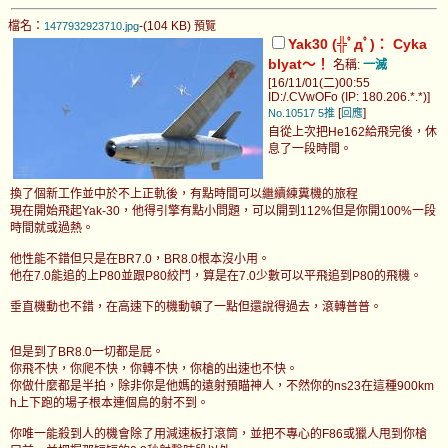
檔名：
-(104 KB)
1477932923710.jpg
預覽
Yak30 (╬ﾟдﾟ)： Cyka
blyat～！
名稱:
一滅
[16/11/01(二)00:55
ID:/.CVwOFo (IP: 180.206.*.*)]
[
]
No.10517
5推
回應
自從上次把He162給飛完後，休
息了一段時間。
換了個新工作並中於不上正軌後，有點時間可以繼續練糞機的旅程
現在開始飛起Yak-30，他得引擎有點小問題，可以開到112%但是你開100%一段
時間就或過熱。
他性能不錯但只是在BR7.0，BR8.0根本沒小用。
他在7.0能追的上P80並跟P80絞鬥，算是在7.0少數可以平飛追到P80的飛機。
垂直機動也不錯，在高速下的機動頓了一點但還說得過去，滾轉普普。
但是到了BR8.0一切都是屁。
你飛不快，你爬不快，你轉不快，你槍的出速也不快。
你做什麼都是半拍，除非你是他媽的遠射預瞄神人，不然你的ns23在這種900km
h上下跑的場子根本連個鳥的射不到。
你唯一能殺到人的機會除了用減速板打滾筒，並把不專心的F86或獵人甩到你槍