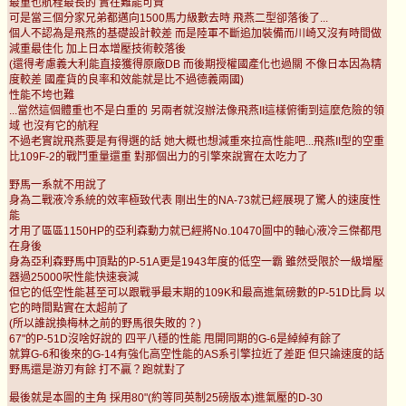
最重也航程最長的 實在難能可貴
可是當三個分家兄弟都邁向1500馬力級數去時 飛燕二型卻落後了...
個人不認為是飛燕的基礎設計較差 而是陸軍不斷追加裝備而川崎又沒有時間做
減重最佳化 加上日本增壓技術較落後
(還得考慮義大利能直接獲得原廠DB 而後期授權國產化也過關 不像日本因為精
度較差 國產貨的良率和效能就是比不過德義兩國)
性能不垮也難
...當然這個體重也不是白重的 另兩者就沒辦法像飛燕II這樣俯衝到這麼危險的領
域 也沒有它的航程
不過老實說飛燕要是有得選的話 她大概也想減重來拉高性能吧...飛燕II型的空重
比109F-2的戰鬥重量還重 對那個出力的引擎來說實在太吃力了
野馬一系就不用說了
身為二戰液冷系統的效率極致代表 剛出生的NA-73就已經展現了驚人的速度性
能
才用了區區1150HP的亞利森動力就已經將No.10470圖中的軸心液冷三傑都甩
在身後
身為亞利森野馬中頂點的P-51A更是1943年度的低空一霸 雖然受限於一級增壓
器過25000呎性能快速衰減
但它的低空性能甚至可以跟戰爭最末期的109K和最高進氣磅數的P-51D比肩 以
它的時間點實在太超前了
(所以誰說換梅林之前的野馬很失敗的？)
67"的P-51D沒啥好說的 四平八穩的性能 甩開同期的G-6是綽綽有餘了
就算G-6和後來的G-14有強化高空性能的AS系引擎拉近了差距 但只論速度的話
野馬還是游刃有餘 打不贏？跑就對了
最後就是本圖的主角 採用80"(約等同英制25磅版本)進氣壓的D-30