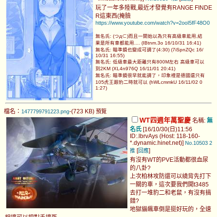
玩了一年多陸戰,最近才發覺有RANGE FINDE
R這東西(掩臉
https://www.youtube.com/watch?v=2ooI5fF48O0
無名氏: (つд⊂)而且一開始以為只有高級車能用,結
果是所有車都能用.... (IBtnm.3o 16/10/31 16:41)
無名氏: 瞄準鏡也變成可調了(4:30) (7iSpnZQc 16/
10/31 16:55)
無名氏: 低級車最大距離只有800M左右 高級車可以
到2KM (XL4n976Q 16/11/01 20:41)
無名氏: 瞄準鏡很早就能調了，印象裡是德國還只有
105虎王跟豹二時就可以 (hWLcmmkU 16/11/02 0
1:27)
檔名：
-(723 KB)
1477799791223.png
預覽
WT四週年萬聖慶
名稱:
無
名氏
[16/10/30(日)11:56
ID:.lbrvAys (Host: 118-160-
*.dynamic.hinet.net)]
No.10503
2
[
]
推
回應
有沒有WT的PVE活動都很血尿
的八卦?
上次柏林攻防還可以繞背先打下
一關的車，這次要我們開t3485
去打一堆豹二和老鼠，有沒有搞
錯?
地獄貓飆車倒是挺好玩的，全速