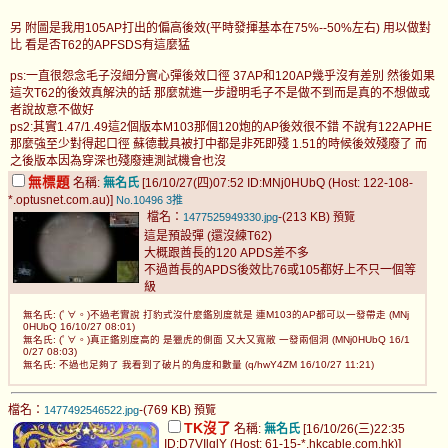
另 附圖是我用105AP打出的偏高後效(平時發揮基本在75%--50%左右) 用以做對
比 看是否T62的APFSDS有這麼猛
ps:一直很怨念毛子沒細分實心彈後效口徑 37AP和120AP幾乎沒有差別 然後如果
這次T62的後效真解決的話 那麼就進一步證明毛子不是做不到而是真的不想做或
者說故意不做好
ps2:其實1.47/1.49這2個版本M103那個120炮的AP後效很不錯 不說有122APHE
那麼強至少對得起口徑 蘇德載具被打中都是非死即殘 1.51的時候後效殘廢了 而
之後版本因為穿深也殘廢連測試機會也沒
無標題
名稱:
無名氏
[16/10/27(四)07:52 ID:MNj0HUbQ (Host: 122-108-
*.optusnet.com.au)]
No.10496
3推
檔名：
-(213 KB)
1477525949330.jpg
預覽
這是預設彈 (還沒練T62)
大概跟酋長的120 APDS差不多
不過酋長的APDS後效比76或105都好上不只一個等
級
無名氏: (ﾟ∀。)不過老實說 打豹式沒什麼鑑別度就是 連M103的AP都可以一發帶走 (MNj
0HUbQ 16/10/27 08:01)
無名氏: (ﾟ∀。)真正鑑別度高的 是獵虎的側面 又大又寬敞 一發兩個洞 (MNj0HUbQ 16/1
0/27 08:03)
無名氏: 不過也足夠了 我看到了破片的角度和數量 (q/hwY4ZM 16/10/27 11:21)
檔名：
-(769 KB)
1477492546522.jpg
預覽
TK沒了
名稱:
無名氏
[16/10/26(三)22:35
ID:D7VIlglY (Host: 61-15-*.hkcable.com.hk)]