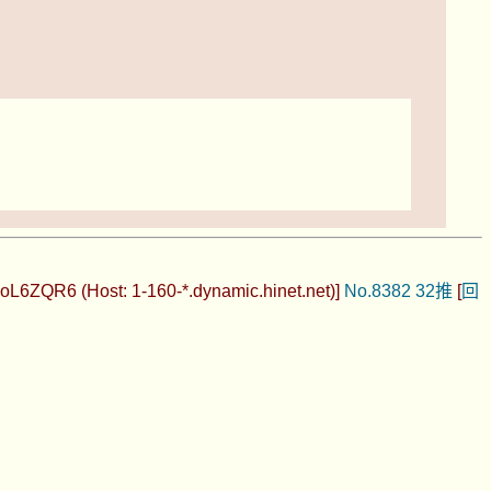
oL6ZQR6 (Host: 1-160-*.dynamic.hinet.net)]
No.8382
32推
[
回