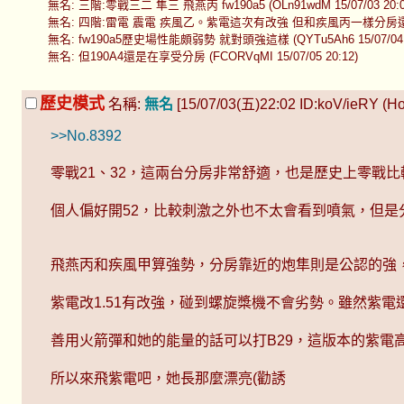
無名: 三階:零戰三二 隼三 飛燕丙 fw190a5 (OLn91wdM 15/07/03 20:0
無名: 四階:雷電 震電 疾風乙。紫電這次有改強 但和疾風丙一樣分房還是見噴氣 (
無名: fw190a5歷史場性能頗弱勢 就對頭強這樣 (QYTu5Ah6 15/07/04 0
無名: 但190A4還是在享受分房 (FCORVqMI 15/07/05 20:12)
歷史模式
名稱:
無名
[15/07/03(五)22:02 ID:koV/ieRY (Hos
>>No.8392
零戰21、32，這兩台分房非常舒適，也是歷史上零戰
個人偏好開52，比較刺激之外也不太會看到噴氣，但
飛燕丙和疾風甲算強勢，分房靠近的炮隼則是公認的強
紫電改1.51有改強，碰到螺旋槳機不會劣勢。雖然紫
善用火箭彈和她的能量的話可以打B29，這版本的紫電高
所以來飛紫電吧，她長那麼漂亮(勸誘