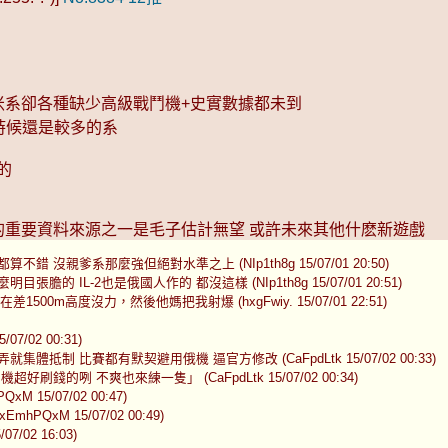
米系卻各種缺少高級戰鬥機+史實數據都未到
的時候還是較多的系
的
W的重要資料來源之一是毛子估計無望 或許未來其他什麽新遊戲
親爹系那麼強但絕對水準之上 (NIp1th8g 15/07/01 20:50)
IL-2也是俄國人作的 都沒這樣 (NIp1th8g 15/07/01 20:51)
0m高度沒力，然後他媽把我射爆 (hxgFwiy. 15/07/01 22:51)
/02 00:31)
 比賽都有默契避用俄機 逼官方修改 (CaFpdLtk 15/07/02 00:33)
咧 不爽也來練一隻」 (CaFpdLtk 15/07/02 00:34)
5/07/02 00:47)
xM 15/07/02 00:49)
/07/02 16:03)