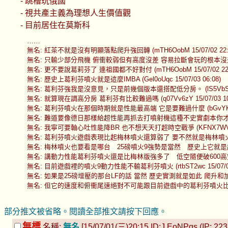
- 跳槽玩俄國
- 視共產主義為理想人生價值觀
- 目前居住在莫斯科
……
無名: 紅茶不就是沒有明顯落點爬升強回轉 (mTH6OobM 15/07/02 22:
無名: 只輸少部分飛機 俯衝較弱但有高度沒差 容易拉斷會玩的根本沒差 (mTH6O
無名: 更不要說葛莉芬了 連祖國都不好對付 (mTH6OobM 15/07/02 22:
無名: 歷史上葛利芬噴火就是這麼IMBA (Gel0oUqc 15/07/03 06:08)
無名: 葛利芬強我是沒意見，只是前幾個版本還搭配低分房。 (lS5VbSeg 15/
無名: 就算現在調高分房 葛利芬有比較難過嗎 (q07Vv6zY 15/07/03 10:
無名: 葛利芬噴火在那個時期就是性能最高端 它是要難過什麼 (bGvYKmXM 1
無名: 難道要像德日那樣給超性能再抓去打噴射機這種不史實劇本你才開新？這樣
無名: 我寧可要軸心吐性能降BR 也不想天天打超時空戰爭 (KFNX7WVg 15/
無名: 葛利芬噴火遊戲表現比起梅林噴火還算弱了 要不然就是梅林噴火太強 (Qqd
無名: 梅林噴火也要看是哪台 25磅噴火9強勢是當然 歷史上它就是超會轉的變態 
無名: 講動力性能葛利芬噴火還是比梅林版強多了 低空隨便破600高空隨便破700
無名: 目前遊戲裡的噴火9動力性能不輸葛利芬噴火 (rtbST2wc 15/07/07 
無名: 如果是25磅增壓的那台LF的話 當然 歷史實測就是如此 爬升和加速都不輸
無名: 但它的速度和俯衝尾速絕對不可能跟目前遊戲中的葛利芬噴火比 50km/h的
部分推文被省略。閱讀全部推文請按下回應。
無標
名稱:
無名
[15/07/01(三)20:15 ID:J.EoNPgs (IP: 223.