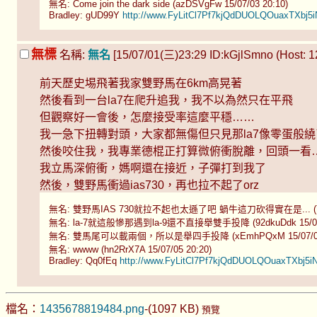
無名: Come join the dark side (azDSVgFw 15/07/03 20:10)
Bradley: gUD99Y
http://www.FyLitCl7Pf7kjQdDUOLQOuaxTXbj5
無標
名稱:
無名
[15/07/01(三)23:29 ID:kGjlSmno (Host: 12
前天歷史埸飛著我家雙野馬在6km高晃著
然後看到一台la7在爬升追我，我不以為然只在平飛
但觀察好一會後，怎麼接受率這麼平穩……
我一急下扭轉對頭，大家都無傷但只見那la7像零蛋般
然後咬住我，我專業德棍正打算微俯衝脫離，回頭一看
我立馬深俯衝，媽啊還在接近，子彈打到我了
然後，雙野馬衝過ias730，再也拉不起了orz
無名: 雙野馬IAS 730就拉不起也太遜了吧 蝸牛這刀砍得實在是... (Ys7qW
無名: la-7就這般慘那遇到la-9還不直接舉雙手投降 (92dkuDdk 15/07/0
無名: 雙馬尾可以載兩個，所以是舉四手投降 (xEmhPQxM 15/07/02 
無名: wwww (hn2RrX7A 15/07/05 20:20)
Bradley: Qq0fEq
http://www.FyLitCl7Pf7kjQdDUOLQOuaxTXbj5i
檔名：
1435678819484.png
-(1097 KB)
預覽