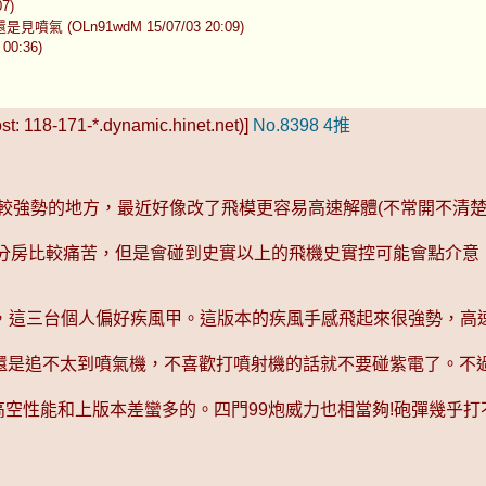
7)
OLn91wdM 15/07/03 20:09)
0:36)
t: 118-171-*.dynamic.hinet.net)]
No.8398
4推
比較強勢的地方，最近好像改了飛模更容易高速解體(不常開不清楚
是分房比較痛苦，但是會碰到史實以上的飛機史實控可能會點介意
，這三台個人偏好疾風甲。這版本的疾風手感飛起來很強勢，高
電還是追不太到噴氣機，不喜歡打噴射機的話就不要碰紫電了。
空性能和上版本差蠻多的。四門99炮威力也相當夠!砲彈幾乎打