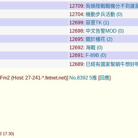
12709:
街娛陸戰戰機分不到誰是敵
12704:
機動步兵活動 (0)
12699:
惡意TK (1)
12698:
中文告警MOD (0)
12695:
關於橘花 (2)
12692:
海戰 (0)
12691:
F-89B (0)
12689:
已經有國家幫蝸牛想好明
m2 (Host: 27-241-*.fetnet.net)]
No.8392
5推
[
回應
]
17:30)