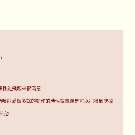
)
速性能飛起來很滿意
不過噴射愛做多餘的動作的時候紫電還是可以把噴氣吃掉
不完!