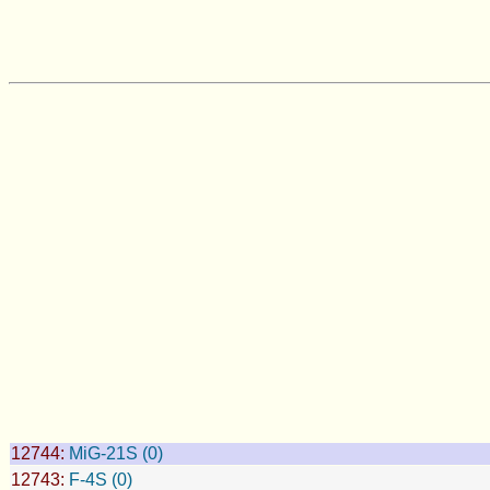
12744:
MiG-21S (0)
12743:
F-4S (0)