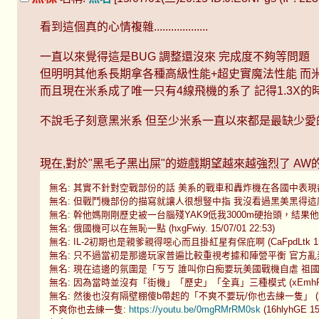
看到這個真的心情複雜...................
一直以來覺得這是BUG 調整還沒來 完成度不夠等問題
但明明其他系長期拿各種高級性能+超史實魔法性能 而
而且現在米系成了唯一只有4線飛機的系了 記得1.3X
不說毛子刻意黑米系 但至少米系一直以來都是最缺少愛
現在,對於"黑毛子黑出屎"的遊戲期望越來越強烈了 A
無名: 其實不針對空戰部份的話 美系的戰車和轟炸機在各國中表現都算不錯 沒
無名: 但戰鬥機部份的描寫就讓人很想豎中指 我沒看過黑美黑得這麼明目張膽的 
無名: 幹他媽剛剛歷史被一台腦殘YAK9低我3000m硬抬頭，結果他在差150
無名: 俄國機可以在無恥一點 (hxgFwiy. 15/07/01 22:53)
無名: IL-2初期也是親爹親得噁心而且掛紅星有保庇啊 (CaFpdLtk 15/07
無名: 只不過當初是那邊玩家普遍比較重視考據和陣營平衡 官方亂弄就集體抵制
無名: 現在這邊的氛圍是「ㄎㄎ 誰叫你白痴要玩美國戰機自虐 祖國機超好刷錢的
無名: 因為當時並沒有「街機」「歷史」「全真」三種模式 (xEmhPQxM 1
無名: 然後也沒有隔壁棚傻b帶起的「不爽不要玩/你也去練一隻」 (xEmhPQ
不爽你也去練一隻:
https://youtu.be/0mgRMrRM0sk
(16hlyhGE 15