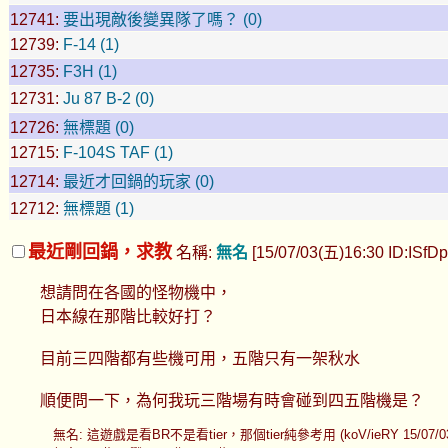
12741:
要出現敵後變異隊了嗎？ (0)
12739:
F-14 (1)
12735:
F3H (1)
12731:
Ju 87 B-2 (0)
12726:
無標題 (0)
12715:
F-104S TAF (1)
12714:
最近才回鍋的玩家 (0)
12712:
無標題 (1)
最近剛回鍋，求教
名稱:
無名
[15/07/03(五)16:30 ID:ISfDpF
想請問在各國的怪物機中，
日本線在那階比較好打？
目前三四階都有些機可用，五階只有一架秋水
順便問一下，為何我玩三階場有時會碰到四五階機是？
無名: 這遊戲是看BR不是看tier，那個tier純參考用 (koV/ieRY 15/07/03 