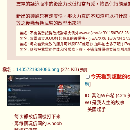
震電的話這版本的後座力改低相當有感，擅長保持能量
新出的鍾馗只有速度快，那火力真的不知道可以打什麼
等之後幾台換武裝的改型出來吧
無名: 不會劣勢記得改成對噴火例外wwww (koV/ieRY 15/07/03 23:
無名: 紫電四支JOJO打起來真的很暢快~ (lrwA7XX6 15/07/04 17:3
無名: 每次看紫電改的爬升可以踩F8F就噁心 加料加太多了吧 (17egmGRc 
無名: 應該把紫電的性能和分房降下來，不過我覺得也要等到烈風幫忙接下這雖小定
檔名：
1435721934086.png
-(274 KB)
預覽
今天看到超酸的Ste
應
]
ID: 喬治W布希 (43
WT是我人生的故事
- 美國起手
- 每次都被俄國機打下來
- 罵每個玩俄國的人noob