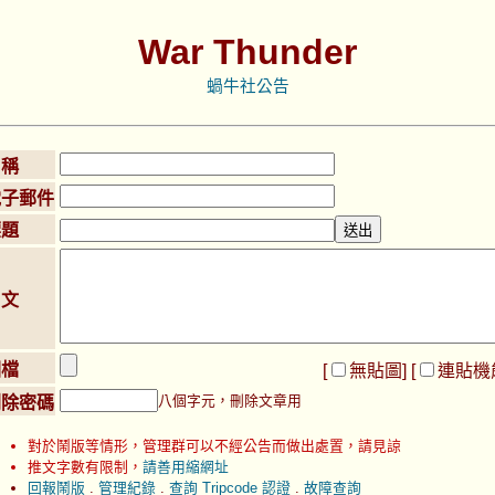
War Thunder
蝸牛社公告
名稱
電子郵件
標題
內文
圖檔
[
無貼圖
] [
連貼機
八個字元，刪除文章用
刪除密碼
對於鬧版等情形，管理群可以不經公告而做出處置，請見諒
推文字數有限制，
請善用縮網址
回報鬧版
.
管理紀錄
.
查詢 Tripcode 認證
.
故障查詢