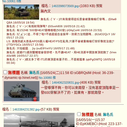
No.10061
8推
檔名：
-(1083 KB)
1463398073569.jpg
預覽
無內文
無名氏: (ﾟ∀。)只有我覺得這玩意會被重機槍打穿嗎... (D/tw9
Q8A 16/05/16 19:54)
無名氏: (ﾟ∀。)＜有炮射飛彈嗎? (GSvvh806 16/05/16 21:42)
無名氏: 有152HE 500穿HEAT跟橡樹棍(500穿) (rGfqCoHI 16/05/16 23:53)
無名氏: Σ(ﾟдﾟ)＜這...不得了啦!!不過是鋁合金裝甲，防禦力沒問題嗎... (62dO2QcY 16/
05/17 15:23)
LS: 高階到處大酋長APDS跟人權HEAT-FS在亂飛,只要不會被重機槍打穿好像就沒差[?
(7TD/YGCs 16/05/17 15:58)
無名氏: 只怕蛆國. . .[ry (ouE9YmYU 16/05/17 21:48)
無名氏: 感覺IT1遇到蟹鯉燈會很慘吧，先不講HEAT，用HE洗那半開放車頂就飽了 (Vmn
40eW6 16/05/17 22:37)
無名氏: (ﾟ∀。)想太多了吧 IT1的車頂是有蓋子的....不是敞篷車 (qkPgGWTQ 16/05/18
00:34)
無標題
名稱:
無名氏
[16/05/24(二)11:58 ID:sGBRQslM (Host: 36-239-
*.dynamic-ip.hinet.net)]
No.10080
推
檔名：
-(406 KB)
1464062320831.jpg
預覽
一發導彈不夠，你可以來兩發，沒有甚麼頂階車是一
發600穿解決不了的，如果有，那就兩發。
檔名：
-(57 KB)
1463384231382.jpg
預覽
無標題
名稱:
無名氏
[16/05/16(一)15:37
ID:EpKMEBCI (Host: 223-137-