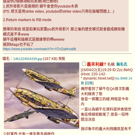
還提供2個選項給玩家選(現已刪除)
1.抓外掛影片是違規的 蝸牛會查你youtube水表
(PS: 原文是用strike video, youtube的strike video只用在版權問題上...)
2.Return markers to RB mode
簡單的來說 就是如果玩家要po抓外掛影片 那之後的歷史模式就會變成跟街機
模式差不多www
蝸牛這種和諧模式是跟誰學的啊wwww
搞到Magz也不玩了
https://www.youtube.com/watch?v=YZxQqhkoq9k
檔名：
-(167 KB)
1461324554339.jpg
預覽
義呆利線?
名稱:
無名氏
[16/04/22(五)19:29 ID:Zzz.8bhQ
(Host: 220-142-
*.dynamic.hinet.net)]
No.9948
14
[
]
推
回應
偶然看到了蝸牛在QA首次對義
大利線表了態
會是一條獨立的線,時程是今年
内
一直以為蝸牛在資料提供者過世
後這條線就斷尾了,很長一段時
間沒消息
我印象中的義大利飛機就是有不
少好東西,也有一堆失敗及過時作