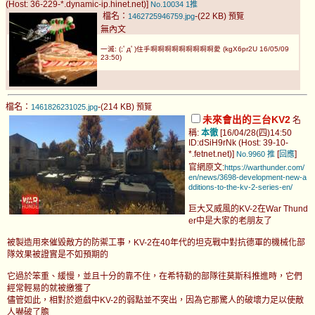
(Host: 36-229-*.dynamic-ip.hinet.net)]
No.10034
1推
檔名：
-(22 KB)
1462725946759.jpg
預覽
無內文
一滅: (;ﾟдﾟ)住手啊啊啊啊啊啊啊啊啊愛 (kgX6pr2U 16/05/09
23:50)
檔名：
-(214 KB)
1461826231025.jpg
預覽
未來會出的三台KV2
名
稱:
本徹
[16/04/28(四)14:50
ID:dSiH9rNk (Host: 39-10-
*.fetnet.net)]
[
]
No.9960
推
回應
官網原文:
https://warthunder.com/
en/news/3698-development-new-a
dditions-to-the-kv-2-series-en/
巨大又威風的KV-2在War Thund
er中是大家的老朋友了
被製造用來催毀敵方的防禦工事，KV-2在40年代的坦克戰中對抗德軍的機械化部
隊效果被證實是不如預期的
它過於笨重、緩慢，並且十分的靠不住，在希特勒的部隊往莫斯科推進時，它們
經常輕易的就被繳獲了
儘管如此，相對於遊戲中KV-2的弱點並不突出，因為它那驚人的破壞力足以使敵
人嚇破了膽