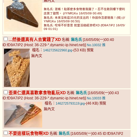
無內文
無名氏: 混帳！貼那麼多食物害我餓了。忍不住跑到樓下便利
店買了甜筒。 (//YNR1Ko 16/05/09 00:49)
無名氏: 本來沒有這35元的支出的！你說你怎麼賠我！(啃) (//
YNR1Ko 16/05/09 00:50)
無名氏: 哎呀不好意思 就當活絡經濟吧XD (fD9A7iP2 16/05/
09 01:01)
...然後還真有人去實踐了XD
名稱:
無名氏
[16/05/09(一)00:40
ID:fD9A7iP2 (Host: 36-229-*.dynamic-ip.hinet.net)]
No.10032
推
檔名：
-(53 KB)
1462725622960.jpg
預覽
無內文
歪果仁還真喜歡拿食物亂玩XD
名稱:
無名氏
[16/05/09(一)00:43
ID:fD9A7iP2 (Host: 36-229-*.dynamic-ip.hinet.net)]
No.10033
推
檔名：
-(46 KB)
1462725793119.jpg
預覽
無內文
不要這樣玩食物啊XD
名稱:
無名氏
[16/05/09(一)00:45 ID:fD9A7iP2