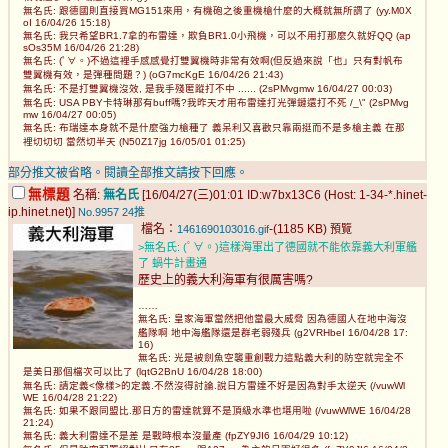
無名氏: 跟德國則直接買MG151來用，有機砲之後重機槍什麼的大概就無所謂了 (yy.M0X
oI 16/04/26 15:18)
無名氏: 我只希望BR1.7拿的布雷達，欺負BR1.0小飛機，可以不用打那麼久就好QQ (ap
sOs35M 16/04/26 21:28)
無名氏: (ﾟ∀。)不過這裡手感感覺打雙翼機時非常有效啊(但反過來說「也」只有對帆布
雙翼機有效，是彈種問題？) (oG7mcKgE 16/04/26 21:43)
無名氏: 不是打雙翼機沒效, 是我手殘匿蹤打不中 ...... (2sPMvgmw 16/04/27 00:03)
無名氏: USA PBY卡特琳那有buff嗎?我昨天才用布雷達打光彈鏈還打不死 /_\" (2sPMvg
mw 16/04/27 00:05)
無名氏: 布瑞達本身就不是什麼強力槍種了 義呆利又喜歡只靠兩挺而不是多槍主義 在那
裡切切切 當然切半天 (N50Z17jg 16/05/01 01:25)
部分推文被省略。閱讀全部推文請按下回應。
無標題
名稱:
無名氏
[16/04/27(三)01:01 ID:w7bx13C6 (Host: 1-34-*.hinet-
ip.hinet.net)]
No.9957
24推
檔名：
-(1185 KB)
1461690103016.gif
預覽
>無名氏: (ﾟ∀。)這樣海軍出了德國就不能依靠義大利軍艦
了 蝸牛計畫通
歷史上的義大利海軍有很厲害嗎?
……
無名氏: 皇家海軍當然把他當最大威脅 因為德國人在地中海沒
艦隊啊 地中海艦隊還是群老弱殘兵 (g2VRHbeI 16/04/28 17:
16)
無名氏: 光是被劍魚空襲重創戰力這點義大利的防空就完全不
是美日那個檔次可以比了 (lqtG2BnU 16/04/28 18:00)
無名氏: 請定義<像樣>的定義.不然沒得討論.說日方雷達不好是因為對手太逆天 (/vuwWl
WE 16/04/28 21:22)
無名氏: 如果不跟同盟比.那日方的雷達就算不是頂級水準也堪用啦 (/vuwWlWE 16/04/28
21:24)
無名氏: 義大利雷達不是差 是戰時根本沒量產 (fpZY9JI6 16/04/29 10:12)