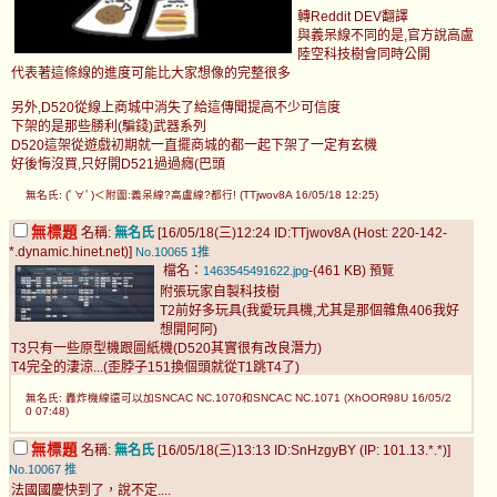
轉Reddit DEV翻譯
與義呆線不同的是,官方說高盧
陸空科技樹會同時公開
代表著這條線的進度可能比大家想像的完整很多
另外,D520從線上商城中消失了給這傳聞提高不少可信度
下架的是那些勝利(騙錢)武器系列
D520這架從遊戲初期就一直擺商城的都一起下架了一定有玄機
好後悔沒買,只好開D521過過癮(巴頭
無名氏: (ﾟ∀ﾟ)＜附圖:義呆線?高盧線?都行! (TTjwov8A 16/05/18 12:25)
無標題
名稱:
無名氏
[16/05/18(三)12:24 ID:TTjwov8A (Host: 220-142-
*.dynamic.hinet.net)]
No.10065
1推
檔名：
-(461 KB)
1463545491622.jpg
預覽
附張玩家自製科技樹
T2前好多玩具(我愛玩具機,尤其是那個雜魚406我好
想開阿阿)
T3只有一些原型機跟圖紙機(D520其實很有改良潛力)
T4完全的淒涼...(歪脖子151換個頭就從T1跳T4了)
無名氏: 轟炸機線還可以加SNCAC NC.1070和SNCAC NC.1071 (XhOOR98U 16/05/2
0 07:48)
無標題
名稱:
無名氏
[16/05/18(三)13:13 ID:SnHzgyBY (IP: 101.13.*.*)]
No.10067
推
法國國慶快到了，說不定....