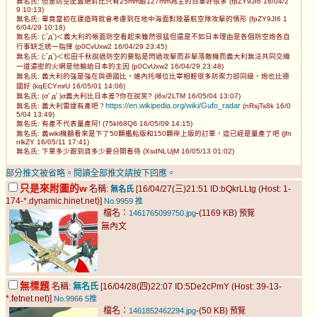
無名氏: 但是防空配置絕對比只有25mm跟127mm為主的日軍好很多 (fpZY9JI6 16/04/2
9 10:13)
無名氏: 畢竟當初在建造時就會考慮到在地中海面對陸基航空隊攻擊的情形 (fpZY9JI6 1
6/04/29 10:18)
無名氏: (;´д`)＜義大利的帳面防空看起來雖然很猛但還是不如日本理由是各個防空炮各自
行事缺乏統一指揮 (p0CvUxw2 16/04/29 23:45)
無名氏: (;´д`)＜松田千秋說過防空的要點是閃過攻擊而非擊落敵機而義大利無法共同交織
一道濃密的火網是他輸給日本的主因 (p0CvUxw2 16/04/29 23:48)
無名氏: 義大利的強是強在與德國比，維內托噸位比宰相輕很多防禦力卻同級，炮也比德
國好 (kqECYmrU 16/05/01 14:06)
無名氏: (σﾟдﾟ)σ義大利比日本差?你在說笑? (i6x/2LTM 16/05/04 13:07)
https://en.wikipedia.org/wiki/Gufo_radar
無名氏: 義大利雷達有產吧？
(nRsjTs8k 16/0
5/04 13:49)
無名氏: 有產不代表量產阿! (75kI68Q6 16/05/09 14:15)
無名氏: 義wiki機翻看來是下了50顆艦船版和150顆岸上版的訂單，這已經是量產了吧 (jfn
nlkZY 16/05/11 17:41)
無名氏: 下單多少跟到貨多少要分開看待 (XsdNLUjM 16/05/13 01:02)
部分推文被省略。閱讀全部推文請按下回應。
只是來附圖的w
名稱:
[16/04/27(三)21:51 ID:bQkrLLtg (Host: 1-
無名氏
174-*.dynamic.hinet.net)]
No.9959
推
檔名：
-(1169 KB)
1461765099750.jpg
預覽
無內文
無標題
名稱:
無名氏
[16/04/28(四)22:07 ID:5De2cPmY (Host: 39-13-
*.fetnet.net)]
No.9966
5推
檔名：
-(50 KB)
1461852462294.jpg
預覽