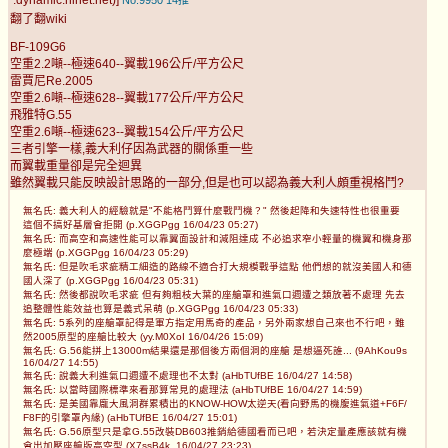
翻了翻wiki
BF-109G6
空重2.2噸--極速640--翼載196公斤/平方公尺
雷賈尼Re.2005
空重2.6噸--極速628--翼載177公斤/平方公尺
飛雅特G.55
空重2.6噸--極速623--翼載154公斤/平方公尺
三者引擎一樣,義大利仔因為武器的關係重一些
而翼載重量卻是完全迴異
雖然翼載只能反映設計思路的一部分,但是也可以認為義大利人頗重視格鬥?
無名氏: 義大利人的經驗就是"不能格鬥算什麼戰鬥機？" 然後起降和失速特性也很重要
這個不搞好基層會拒開 (p.XGGPgg 16/04/23 05:27)
無名氏: 而高空和高速性能可以靠翼面設計和減阻達成 不必追求窄小輕量的機翼和機身那
麼極端 (p.XGGPgg 16/04/23 05:29)
無名氏: 但是吹毛求疵精工細造的路線不適合打大規模戰爭這點 他們想的就沒美國人和德
國人深了 (p.XGGPgg 16/04/23 05:31)
無名氏: 然後都說吹毛求疵 但有夠粗枝大葉的座艙罩和進氣口週遭之類放著不處理 先去
追整體性能效益也算是義式呆萌 (p.XGGPgg 16/04/23 05:33)
無名氏: 5系列的座艙罩記得是軍方指定用馬奇的產品，另外兩家想自己來也不行吧，雖
然2005原型的座艙比較大 (yy.M0XoI 16/04/26 15:09)
無名氏: G.56能拼上13000m結果還是那個後方兩個洞的座艙 是想逼死誰... (9AhKou9s
16/04/27 14:55)
無名氏: 說義大利進氣口週遭不處理也不太對 (aHbTUfBE 16/04/27 14:58)
無名氏: 以當時國際標準來看那算常見的處理法 (aHbTUfBE 16/04/27 14:59)
無名氏: 是美國靠龐大風洞群累積出的KNOW-HOW太逆天(看向野馬的機腹進氣道+F6F/
F8F的引擎罩內緣) (aHbTUfBE 16/04/27 15:01)
無名氏: G.56原型只是拿G.55改裝DB603推銷給德國看而已吧，若決定量產應該就有機
會出加壓座艙版高空型 (X7ssB4k. 16/04/27 23:23)