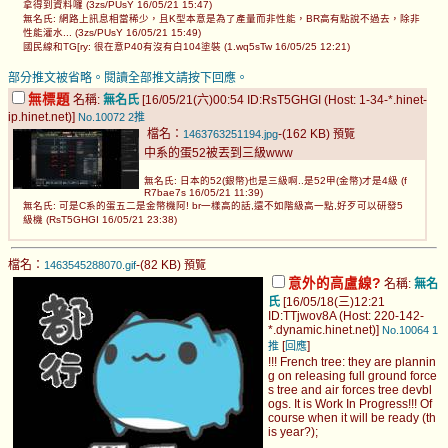
拿得到資料囉 (3zs/PUsY 16/05/21 15:47)
無名氏: 網路上訊息相當稀少，且K型本意是為了產量而非性能，BR高有點說不過去，除非
性能灌水... (3zs/PUsY 16/05/21 15:49)
國民線和TG[ry: 很在意P40有沒有白104塗裝 (1.wq5sTw 16/05/25 12:21)
部分推文被省略。閱讀全部推文請按下回應。
無標題
名稱:
無名氏
[16/05/21(六)00:54 ID:RsT5GHGI (Host: 1-34-*.hinet-
ip.hinet.net)]
No.10072
2推
檔名：
-(162 KB)
1463763251194.jpg
預覽
中系的蛋52被丟到三級www
無名氏: 日本的52(銀幣)也是三級啊..是52甲(金幣)才是4級 (f
R7bae7s 16/05/21 11:39)
無名氏: 可是C系的蛋五二是金幣機阿! br一樣高的話,還不如階級高一點,好歹可以研發5
級機 (RsT5GHGI 16/05/21 23:38)
檔名：
-(82 KB)
1463545288070.gif
預覽
意外的高盧線?
名稱:
無名
氏
[16/05/18(三)12:21
ID:TTjwov8A (Host: 220-142-
*.dynamic.hinet.net)]
No.10064
1
[
]
推
回應
!!! French tree: they are plannin
g on releasing full ground force
s tree and air forces tree devbl
ogs. It is Work In Progress!!! Of
course when it will be ready (th
is year?);