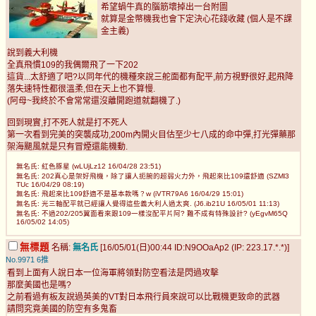
希望蝸牛真的腦筋壞掉出一台附圖
就算是金幣機我也會下定決心花錢收藏 (個人是不課
金主義)
說到義大利機
全真飛慣109的我偶爾飛了一下202
這貨...太舒適了吧?以同年代的機種來說三舵面都有配平,前方視野很好,起飛降
落失速特性都很溫柔,但在天上也不算慢.
(阿母~我終於不會常常還沒離開跑道就翻機了.)
回到現實,打不死人就是打不死人
第一次看到完美的突襲成功,200m內開火目估至少七八成的命中彈,打光彈藥那
架海颶風就是只有冒煙還能機動.
無名氏: 紅色豚星 (wLUjLz12 16/04/28 23:51)
無名氏: 202真心是架好飛機，除了讓人扼腕的超弱火力外，飛起來比109還舒適 (SZMl3
TUc 16/04/29 08:19)
無名氏: 飛起來比109舒適不是基本款嗎？w (iVTR79A6 16/04/29 15:01)
無名氏: 光三軸配平就已經讓人覺得這些義大利人過太爽. (J6.ib21U 16/05/01 11:13)
無名氏: 不過202/205翼面看來跟109一樣沒配平片阿? 難不成有特殊設計? (yEgvM65Q
16/05/02 14:05)
無標題
名稱:
無名氏
[16/05/01(日)00:44 ID:N9OOaAp2 (IP: 223.17.*.*)]
No.9971
6推
看到上面有人說日本一位海軍將領對防空看法是閃過攻擊
那麼美國也是嗎?
之前看過有板友說過英美的VT對日本飛行員來說可以比戰機更致命的武器
請問究竟美國的防空有多鬼畜