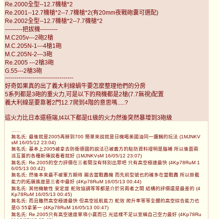
Re.2000全型--12.7機槍*2
Re.2001--12.7機槍*2--7.7機槍*2(有20mm夜戰砲囊可選配)
Re.2002全型--12.7機槍*2--7.7機槍*2
---------把拔機---------
M.C205v---2砲2槍
M.C.205N-1---4槍1砲
M.C.205N-2---3砲
Re.2005 ---2槍3砲
G.55---2槍3砲
-----------------------------------
好奇如果真的出了義大利線蝸牛要怎麼整理他們的分房
5系列都是3砲的重火力,可是以下的飛機都是2槍(7.7無視)配置
義大利線是要靠著2門12.7爬到4階的意思嗎.....?
這火力比日本還極端,t4以下都是t1級的火力然後突然暴增到3砲級
……
無名氏: 最後就是2005再掰到700 簡單來說就是日機喝美國油同一邏輯的玩法 (1MJNKV
sM 16/05/12 23:04)
無名氏: 基本上2005被拿去防衛德國的說法已被義方的駐防資料證明是腦補 所以後面兩
派互蓋的各種新傳說看看就好 (1MJNKVsM 16/05/12 23:07)
無名氏: Re.2005的空力評價在三者間沒有特別出眾吧 只有高空極速最快 (4Kp78RuM 1
6/05/13 00:42)
無名氏: 然後本來最不被軍方期待 踢去當戰轟機 而先前型號也的確多在當戰轟 所以掛載
能力的拓展進度是三者中最好 (4Kp78RuM 16/05/13 00:44)
無名氏: 其他機敏性 安定度 舵效協調等等都是介於另兩者之間 結構的評價還是最差的 (4
Kp78RuM 16/05/13 00:45)
無名氏: 而且雖然高空極速最快 但高空巡航能力 舵效 爬升率等等全體的高空綜合能力也
是G.55拿第一 (4Kp78RuM 16/05/13 00:47)
無名氏: Re.2005只有高空速度單項小贏而已 光這樣不足以宣稱自己空力最好 (4Kp78Ru