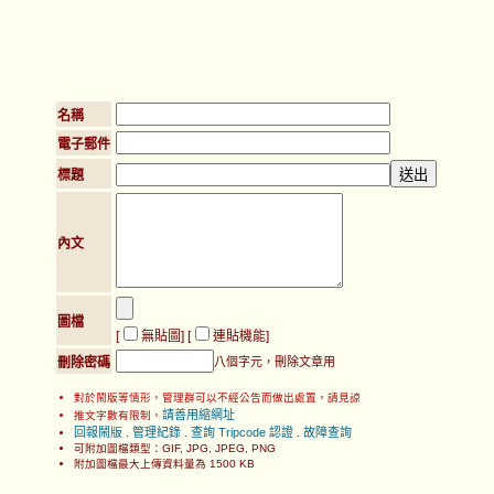
名稱
電子郵件
標題
內文
圖檔
[
無貼圖
] [
連貼機能
]
刪除密碼
八個字元，刪除文章用
對於鬧版等情形，管理群可以不經公告而做出處置，請見諒
請善用縮網址
推文字數有限制，
回報鬧版
管理紀錄
查詢 Tripcode 認證
故障查詢
.
.
.
可附加圖檔類型：GIF, JPG, JPEG, PNG
附加圖檔最大上傳資料量為 1500 KB