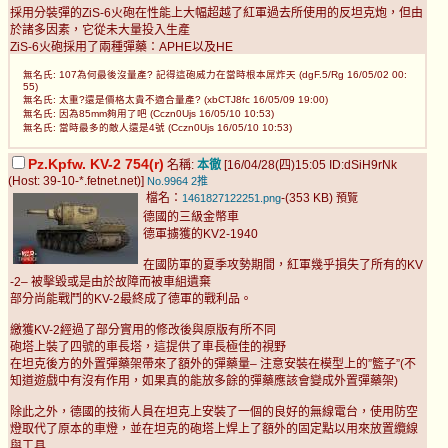
採用分裝彈的ZiS-6火砲在性能上大幅超越了紅軍過去所使用的反坦克炮，但由
於諸多因素，它從未大量投入生產
ZiS-6火砲採用了兩種彈藥：APHE以及HE
無名氏: 107為何最後沒量產? 記得這砲威力在當時根本屌炸天 (dgF.5/Rg 16/05/02 00:
55)
無名氏: 太重?還是價格太貴不適合量產? (xbCTJ8fc 16/05/09 19:00)
無名氏: 因為85mm夠用了吧 (Cczn0Ujs 16/05/10 10:53)
無名氏: 當時最多的敵人還是4號 (Cczn0Ujs 16/05/10 10:53)
Pz.Kpfw. KV-2 754(r)
名稱:
本徹
[16/04/28(四)15:05 ID:dSiH9rNk
(Host: 39-10-*.fetnet.net)]
No.9964
2推
檔名：
-(353 KB)
1461827122251.png
預覽
德國的三級金幣車
德軍擄獲的KV2-1940
在國防軍的夏季攻勢期間，紅軍幾乎損失了所有的KV
-2– 被擊毀或是由於故障而被車組遺棄
部分尚能戰鬥的KV-2最終成了德軍的戰利品。
繳獲KV-2經過了部分實用的修改後與原版有所不同
砲塔上裝了四號的車長塔，這提供了車長極佳的視野
在坦克後方的外置彈藥架帶來了額外的彈藥量– 注意安裝在模型上的”籃子”(不
知道遊戲中有沒有作用，如果真的能放多餘的彈藥應該會變成外置彈藥架)
除此之外，德國的技術人員在坦克上安裝了一個的良好的無線電台，使用防空
燈取代了原本的車燈，並在坦克的砲塔上焊上了額外的固定點以用來放置纜線
與工具