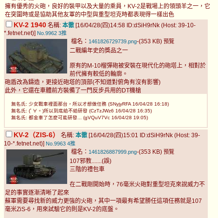
擁有優秀的火砲，良好的裝甲以及大量的乘員，KV-2是戰場上的領頭羊之一，它
在突圍時或是協助其他友軍的中型與重型坦克時都表現得一樣出色
KV-2 1940
名稱:
本徹
[16/04/28(四)14:58 ID:dSiH9rNk (Host: 39-10-
*.fetnet.net)]
No.9962
3推
檔名：
-(353 KB)
1461826729739.png
預覽
二戰編年史的獎品之一
原有的M-10榴彈砲被安裝在現代化的砲塔上，相對於
前代擁有較低的輪廓。
砲盾改為鑄造，更接近砲塔的頂部(不知道對俯角有沒有影響)
此外，它還在車體前方裝備了一門反步兵用的DT機槍
無名氏: 少女戰車裡面那台，所以才想做任務 (SNyjyRFA 16/04/28 16:18)
無名氏: (ﾟ∀。)所以到底給不給研發 (CzTzJWz6 16/04/28 16:35)
無名氏: 都金車了怎麼可能研發... (gVQuV7Vc 16/04/28 19:05)
KV-2（ZIS-6）
名稱:
本徹
[16/04/28(四)15:01 ID:dSiH9rNk (Host: 39-
10-*.fetnet.net)]
No.9963
4推
檔名：
-(353 KB)
1461826887999.png
預覽
107邪教.......(誤)
三階的禮包車
在二戰剛開始時，76毫米火砲對重型坦克來說威力不
足的事實逐漸清晰了起來
蘇軍需要尋找新的威力更強的火砲，其中一項最有希望勝任這項任務就是107
毫米ZiS-6，用來試驗它的則是KV-2的底盤。