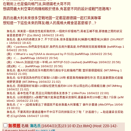
在戰術上也是偏向格鬥派,與德國老大哥不同
想請問義大利空軍的飛機相較於徳系,有甚麼不同的設計或戰鬥思路嗎?
真的出義大利未來很多空戰地圖一定都是跟德國一起打英美聯軍
想知道一下這些未來的隊友/敵人的風格大概會是甚麼樣子...?
無名氏: 英美是一個高空性能好跑的快,一個爬升好擅格鬥,兩者互補不錯,那徳義之間的狀況
會是甚麼樣子? (Zzz.8bhQ 16/04/22 19:40)
無名氏: 義大利的奇葩太多了,不下於日系,很多是腦袋進水[稱讚/吐糟意味]大鍋炒 (3XcR93T
c 16/04/22 19:42)
(英): ＜yankees,你們高空性能好,我們先去爬升壓高度,你們側爬完就進場衝鋒 (kwNRXwjs 1
6/04/22 20:53)
(美): ＜What'd u say?(AAA is destroyed by P-51D) (kwNRXwjs 16/04/22 20:54)
(英): ＜.... (kwNRXwjs 16/04/22 20:54)
(美): ＜Menh,別說話只說一半啊,oh WTF!(P-51D crashed) (kwNRXwjs 16/04/22 20:56)
(德)(英): ＜.... (kwNRXwjs 16/04/22 20:56)
無名氏: 義大利打過西班牙內戰的飛行員似乎比較偏格鬥戰 當好跟德國相反 (W7JMHtng 1
6/04/22 21:00)
無名氏: 似乎是因為他們在打蘇製I-15跟I-16時 都是靠飛機敏捷性存活 而且喜歡開放式座艙
視野更清楚 (W7JMHtng 16/04/22 21:02)
無名氏: 而德國剛好有跟I-16類似但更先進的Bf-109 所以得出的心得南轅北轍 (W7JMHtng
16/04/22 21:02)
無名氏: 基本性能不差,而且比同階的德系友善多了 (cWimTUro 16/04/22 22:00)
無名氏: 以前德國的1.x房戰鬥機只能靠這票義呆貨撐阿,連最基本的109都二階2.7分房 (a/M
k6mO. 16/04/22 23:16)
無名氏: (ﾟ∀。)這樣海軍出了德國就不能依靠義大利軍艦了 蝸牛計畫通 (rMoOPFps 16/04/
23 00:01)
無名氏: 不要再用計畫通這種中不中日不日的拼裝日文了啦「 計画通り」←貼這邊拿去剪貼
吧 (C1gVZkMs 16/04/27 13:09)
無標題
名稱:
無名氏
[16/04/22(五)23:10 ID:Zzz.8bhQ (Host: 220-142-
*.dynamic.hinet.net)]
No.9950
14推