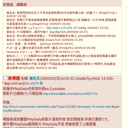
老實說....頗難用
無名氏: 我曾用這傢伙在八千多米高度對著9000米高的連山來一記腹パン (6Cg0OYxQ 1
6/05/07 23:38)
無名氏: 結果它不是從被彈處爆散,卻是每個引擎都噴出火來,機翼也一片片折掉,那個詭異
光景真是笑死我了w (6Cg0OYxQ 16/05/07 23:40)
http://ppt.cc/Jcw6x
蝸牛行星的日常: (｡◕∀◕｡)～♪
(V7Jxik9g 16/05/07 23:52)
無名氏: P-38躺著也...真的中槍了 (2gmBpXSA 16/05/08 16:27)
無名氏: 所以把大砲裝到飛機上，不如把飛機裝到大砲上 (eKstQRMM 16/05/09 09:58)
無名氏: ↑A-10看起來有話想說 (Vvwm7nc6 16/05/09 21:25)
Ju87: 咳嗯... 來 叫學長 (rlrXVxyI 16/05/10 00:07)
P-47: (╬ﾟдﾟ)要叫也是先叫我 你閃一邊去 (PnUtpXhs 16/05/10 09:38)
Hurricane II.D: (・ω・)嗯? (1K6hPCYY 16/05/10 17:00)
無名氏: (´_ゝ`)＜大概是50mm砲彈打中連山機身中央的油箱,起火之後延燒到兩邊主翼的
翼內油箱造成引擎起火+機翼爆散 (lrrEer9o 16/05/11 13:01)
無名氏: 你的聯想力不錯,可惜當下不是延燒,是中彈瞬間就四引擎噴火+噴零件,你扯震波
還比較像 (8VqY2q5Q 16/05/12 00:46)
無標題
名稱:
無名氏
[16/05/22(日)14:01 ID:14uq8yTg (Host: 14-200-
*.tpgi.com.au)]
No.10075
推
前幾天PhlyDaily也抓到外掛po上youtube
原影片已刪除(?) 只剩這個
http://www.bilibili.com/video/av4695774/
然後...
http://forum.warthunder.com/index.php?/topic/314355-developer-rb-mode-and-illegal-
modifications/
裡面有說到儘管PhlyDaily的影片是抓外掛 但也間接為"外掛打廣告"(?)...
蝸牛要PhlyDaily刪除影片 PhlyDaily不肯 然後就發了上面那篇