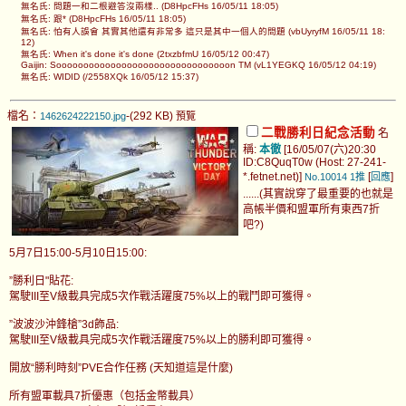
無名氏: 問題一和二根避答沒兩樣.. (D8HpcFHs 16/05/11 18:05)
無名氏: 跟* (D8HpcFHs 16/05/11 18:05)
無名氏: 怕有人誤會 其實其他還有非常多 這只是其中一個人的問題 (vbUyryfM 16/05/11 18:
12)
無名氏: When it's done it's done (2txzbfmU 16/05/12 00:47)
Gaijin: Soooooooooooooooooooooooooooooooon TM (vL1YEGKQ 16/05/12 04:19)
無名氏: WIDID (/2558XQk 16/05/12 15:37)
檔名：
-(292 KB)
1462624222150.jpg
預覽
二戰勝利日紀念活動
名
稱:
本徹
[16/05/07(六)20:30
ID:C8QuqT0w (Host: 27-241-
*.fetnet.net)]
[
]
No.10014
1推
回應
......(其實說穿了最重要的也就是
高帳半價和盟軍所有東西7折
吧?)
5月7日15:00-5月10日15:00:
”勝利日"貼花:
駕駛III至V級載具完成5次作戰活躍度75%以上的戰鬥即可獲得。
”波波沙沖鋒槍”3d飾品:
駕駛III至V級載具完成5次作戰活躍度75%以上的勝利即可獲得。
開放“勝利時刻”PVE合作任務 (天知道這是什麼)
所有盟軍載具7折優惠（包括金幣載具）