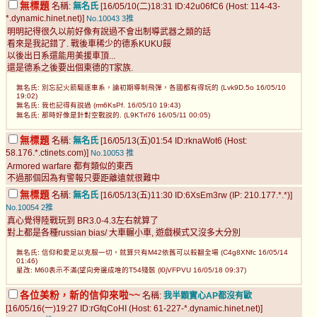
無標題
名稱:
無名氏
[16/05/10(二)18:31 ID:42u06fC6 (Host: 114-43-
*.dynamic.hinet.net)]
No.10043
3推
明明記得很久以前好像有說過不會出制導武器之類的話
看來是我記錯了. 戰後車稀少的德系KUKU餒
以後出日系還能用美援車頂...
還是德系之後要出個東德的T家族.
無名氏: 別忘記火箭驅逐車系，論初期導制飛彈，各國都有得玩的 (Lvk9D.5o 16/05/10
19:02)
無名氏: 我也記得有說過 (rm6KsPf. 16/05/10 19:43)
無名氏: 那時好像是針對空戰說的. (L9KTrl76 16/05/11 00:05)
無標題
名稱:
無名氏
[16/05/13(五)01:54 ID:rknaWot6 (Host:
58.176.*.ctinets.com)]
No.10053
推
Armored warfare 都有類似的東西
不過那個因為有警報只要距離遠就很難中
無標題
名稱:
無名氏
[16/05/13(五)11:30 ID:6XsEm3rw (IP: 210.177.*.*)]
No.10054
2推
真心覺得陸戰玩到 BR3.0-4.3左右就算了
對上都是各種russian bias/ 大車輾小車, 遊戲模式又沒多大分別
無名氏: 信仰和愛足以克服一切，就算只有M42依舊可以殺翻全場 (C4g8XNfc 16/05/14
01:46)
星改: M60表示不滿(望向旁邊成堆的T54殘骸 (l0jVFPVU 16/05/18 09:37)
各位美粉，新的信仰來啦~~
名稱:
我半顆實心AP都沒有歐
[16/05/16(一)19:27 ID:rGfqCoHI (Host: 61-227-*.dynamic.hinet.net)]