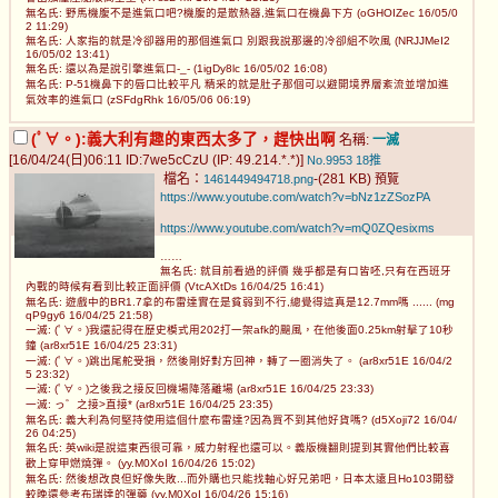
無名氏: 野馬機腹不是進氣口吧?機腹的是散熱器,進氣口在機鼻下方 (oGHOIZec 16/05/0
2 11:29)
無名氏: 人家指的就是冷卻器用的那個進氣口 別跟我說那邊的冷卻組不吹風 (NRJJMeI2
16/05/02 13:41)
無名氏: 還以為是說引擎進氣口-_- (1igDy8lc 16/05/02 16:08)
無名氏: P-51機鼻下的唇口比較平凡 精采的就是肚子那個可以避開境界層紊流並增加進
氣效率的進氣口 (zSFdgRhk 16/05/06 06:19)
(ﾟ∀。):義大利有趣的東西太多了，趕快出啊
名稱:
一滅
[16/04/24(日)06:11 ID:7we5cCzU (IP: 49.214.*.*)]
No.9953
18推
檔名：
-(281 KB)
1461449494718.png
預覽
https://www.youtube.com/watch?v=bNz1zZSozPA
https://www.youtube.com/watch?v=mQ0ZQesixms
……
無名氏: 就目前看過的評價 幾乎都是有口皆呸,只有在西班牙
內戰的時候有看到比較正面評價 (VtcAXtDs 16/04/25 16:41)
無名氏: 遊戲中的BR1.7拿的布雷達實在是貧弱到不行,總覺得這真是12.7mm嗎 ...... (mg
qP9gy6 16/04/25 21:58)
一滅: (ﾟ∀。)我還記得在歷史模式用202打一架afk的颶風，在他後面0.25km射擊了10秒
鐘 (ar8xr51E 16/04/25 23:31)
一滅: (ﾟ∀。)跳出尾舵受損，然後剛好對方回神，轉了一圈消失了。 (ar8xr51E 16/04/2
5 23:32)
一滅: (ﾟ∀。)之後我之接反回機場降落離場 (ar8xr51E 16/04/25 23:33)
一滅: っ゛之接>直接* (ar8xr51E 16/04/25 23:35)
無名氏: 義大利為何堅持使用這個什麼布雷達?因為買不到其他好貨嗎? (d5Xoji72 16/04/
26 04:25)
無名氏: 英wiki是說這東西很可靠，威力射程也還可以。義版機翻則提到其實他們比較喜
歡上穿甲燃燒彈。 (yy.M0XoI 16/04/26 15:02)
無名氏: 然後想改良但好像失敗...而外購也只能找軸心好兄弟吧，日本太遠且Ho103開發
較晚還參考布瑞達的彈藥 (yy.M0XoI 16/04/26 15:16)