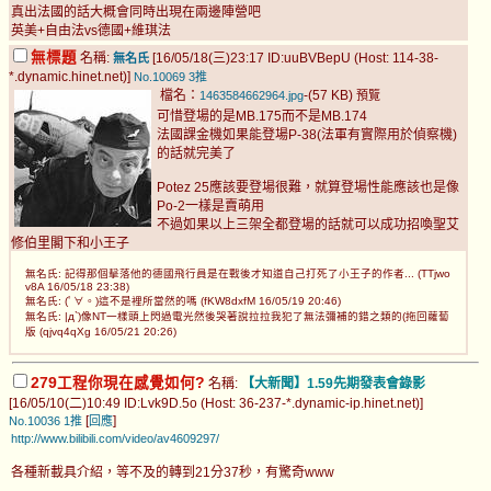
真出法國的話大概會同時出現在兩邊陣營吧
英美+自由法vs德國+維琪法
無標題
名稱:
[16/05/18(三)23:17 ID:uuBVBepU (Host: 114-38-
無名氏
*.dynamic.hinet.net)]
No.10069
3推
檔名：
-(57 KB)
1463584662964.jpg
預覽
可惜登場的是MB.175而不是MB.174
法國課金機如果能登場P-38(法軍有實際用於偵察機)
的話就完美了
Potez 25應該要登場很難，就算登場性能應該也是像
Po-2一樣是賣萌用
不過如果以上三架全都登場的話就可以成功招喚聖艾
修伯里閣下和小王子
無名氏: 記得那個擊落他的德國飛行員是在戰後才知道自己打死了小王子的作者... (TTjwo
v8A 16/05/18 23:38)
無名氏: (ﾟ∀。)這不是裡所當然的嗎 (fKW8dxfM 16/05/19 20:46)
無名氏: |д`)像NT一樣頭上閃過電光然後哭著說拉拉我犯了無法彌補的錯之類的(拖回蘿蔔
版 (qjvq4qXg 16/05/21 20:26)
279工程你現在感覺如何?
名稱:
【大新聞】1.59先期發表會錄影
[16/05/10(二)10:49 ID:Lvk9D.5o (Host: 36-237-*.dynamic-ip.hinet.net)]
[
]
No.10036
1推
回應
http://www.bilibili.com/video/av4609297/
各種新載具介紹，等不及的轉到21分37秒，有驚奇www