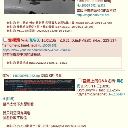
*.emome-ip.hinet.net)]
[
]
No.10059
3推
回應
軍版撿來的這張GIF真不錯
http://imgur.com/ZflFhoF
無名氏: 苦主是誰?我只看到是T型尾翼和高展弦比主翼 (wiUBp3xA 16/05/16 16:06)
無名氏: 我看起來是從下往上看的噴噴 (EpKMEBCI 16/05/16 16:20)
無名氏: MK108的日常 (Dx2jrCQg 16/05/16 16:24)
無標題
名稱:
無名氏
[16/05/16(一)16:21 ID:EpKMEBCI (Host: 223-137-
*.emome-ip.hinet.net)]
No.10060
1推
https://www.youtube.com/watch?v=zt7o1v9msA0
好有陸戰歷史場的即視感.
無名氏: 是既視感 (NS3DWa2Q 16/05/17 13:27)
檔名：
-(283 KB)
1462960861942.jpg
預覽
官網上的Q&A
名稱:
無名
氏
[16/05/11(三)18:01
ID:vbUyryfM (Host: 111-254-
*.dynamic.hinet.net)]
No.10048
7
[
]
推
回應
整串太常不太想細看
我只對這個有興趣
就看你敢不敢信
無名氏: (つд⊂)噗 錯字 "常"-->"長" (vbUyryfM 16/05/11 18:02)