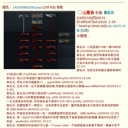
檔名：
-(189 KB)
1463589660399.png
預覽
山寨系
名稱:
無名氏
[16/05/19(四)00:41
ID:MRlzKTwA (Host: 1-34-
*.hinet-ip.hinet.net)]
No.10070
16
[
]
推
回應
大雜燴...
……
無名氏: 八成是跟D-5用一樣FM的玩
意 (2VHNHK1w 16/05/19 02:20)
無名氏: 幹啦,竟然有連美系都沒有
的銀幣D20wwww 拜託只有大陸服
才有中系好嗎 (jtT1VMQk 16/05/19
07:27)
無名氏: 怎麼沒有把最左邊那條線的
(C)改成(T)呢 (YyZUhkj6 16/05/19 10:34)
無名氏: 有(C)才有祖國力量的加持阿 (5mUhoy3w 16/05/19 14:19)
無名氏: 拜託只有中國服有+1.... (spmU9tIk 16/05/19 18:08)
無名氏: 全系只有一台不是繳獲/援助機,然後那台還是架山寨機www (MRlzKTwA 16/05/19 2
3:35)
無名氏: 那台忠28甲是什麼來頭? (vlH/KntQ 16/05/20 11:39)
無名氏: 仿製I-16的雙座教練機 (iJq..yEM 16/05/20 11:44)
一位主修美系的玩家: 好奇美系會不會有P-51K (NYLSo/NQ 16/05/20 19:20)
無名氏: 就螺旋槳不一樣而已，沒有其實也沒差吧，雖然我是猜K型可能爬升較差但俯衝較
好 (NBLNsROw 16/05/20 23:32)
無名氏: 然後低空表現出色一些，依據螺旋槳的造型來說... (NBLNsROw 16/05/20 23:35)
無名氏: 來一台比P-51D爬升更差的K型嗎?聽起來不會是受歡迎的新機體 要是BR反而高了
的話... (wui6oQ/s 16/05/21 15:27)
無名氏: 俯衝較好的話或許可以靠一下zoom climb，不過遊戲會怎麼做不曉得，看蝸牛拿不