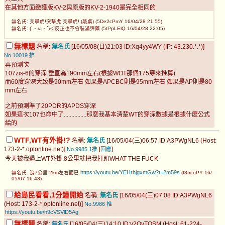
在其他方面繳獲版KV-2與原版的KV-2-1940是完全相同的
無名氏: 突擊虎!突擊虎!突擊虎! (敲桌) (5De2cPmY 16/04/28 21:55)
無名氏: (´・ω・`)＜反正也不會裝滿彈藥 (5tPpLElQ 16/04/28 22:05)
無標題
名稱:
無名氏
[16/05/08(日)21:03 ID:Xq4yy4WY (IP: 43.230.*.*)]
No.10019
推
再預測次
107zis-6的穿深 垂直為190mm左右(根據WOT那個175穿來推算)
而60度穿深大致是90mm左右 如果是APCBC則是95mm左右 如果是AP則是80
mm左右
之前預測準了20PDR的APDS穿深
如果這次107也命中了...............那麼我基本清楚WT的穿深數據是根據什麽公式
給的
WTF,WT有外掛!?
名稱:
無名氏
[16/05/04(三)06:57 ID:A3PWgNL6 (Host:
173-2-*.optonline.net)]
[
]
No.9985
1推
回應
今天被我遇上WT外掛,8公里就把我打趴WHAT THE FUCK
https://youtu.be/YEHrhjgxmGw?t=2m59s
無名氏: 沒7公里 2km左右而已
(f3trcoPY 16/
05/07 16:43)
給島民看看,1分鐘開始
名稱:
無名氏
[16/05/04(三)07:08 ID:A3PWgNL6
(Host: 173-2-*.optonline.net)]
No.9986
推
https://youtu.be/h9cVSVlD5Ag
無標題
名稱:
[16/05/04(三)14:10 ID:v2OvTQSM (Host: 61-224-
無名氏