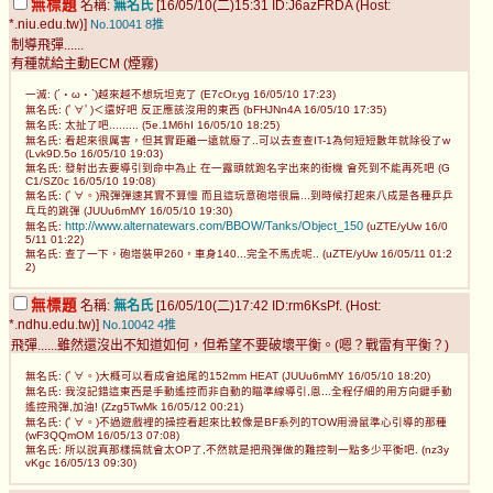
無標題
名稱:
無名氏
[16/05/10(二)15:31 ID:J6azFRDA (Host:
*.niu.edu.tw)]
No.10041
8推
制導飛彈......
有種就給主動ECM (煙霧)
一滅: (´・ω・`)越來越不想玩坦克了 (E7cOr.yg 16/05/10 17:23)
無名氏: (ﾟ∀ﾟ)＜還好吧 反正應該沒用的東西 (bFHJNn4A 16/05/10 17:35)
無名氏: 太扯了吧......... (5e.1M6hI 16/05/10 18:25)
無名氏: 看起來很厲害，但其實距離一遠就廢了..可以去查查IT-1為何短短數年就除役了w
(Lvk9D.5o 16/05/10 19:03)
無名氏: 發射出去要導引到命中為止 在一露頭就跑名字出來的街機 會死到不能再死吧 (G
C1/SZ0c 16/05/10 19:08)
無名氏: (ﾟ∀。)飛彈彈速其實不算慢 而且這玩意砲塔很扁...到時候打起來八成是各種乒乒
乓乓的跳彈 (JUUu6mMY 16/05/10 19:30)
http://www.alternatewars.com/BBOW/Tanks/Object_150
無名氏:
(uZTE/yUw 16/0
5/11 01:22)
無名氏: 查了一下，砲塔裝甲260，車身140...完全不馬虎呢.. (uZTE/yUw 16/05/11 01:2
2)
無標題
名稱:
無名氏
[16/05/10(二)17:42 ID:rm6KsPf. (Host:
*.ndhu.edu.tw)]
No.10042
4推
飛彈......雖然還沒出不知道如何，但希望不要破壞平衡。(嗯？戰雷有平衡？)
無名氏: (ﾟ∀。)大概可以看成會追尾的152mm HEAT (JUUu6mMY 16/05/10 18:20)
無名氏: 我沒記錯這東西是手動遙控而非自動的瞄準線導引,恩...全程仔細的用方向鍵手動
遙控飛彈,加油! (Zzg5TwMk 16/05/12 00:21)
無名氏: (ﾟ∀。)不過遊戲裡的操控看起來比較像是BF系列的TOW用滑鼠準心引導的那種
(wF3QQmOM 16/05/13 07:08)
無名氏: 所以說真那樣搞就會太OP了,不然就是把飛彈做的難控制一點多少平衡吧. (nz3y
vKgc 16/05/13 09:30)