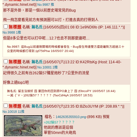
*.dynamic.hinet.net)]
No.9987
推
那不是外掛，那是一個以前歷史場常見的Bug
飛一飛怎麼看見前方有預測圈可以打，打進去真的打得到人
無標題
名稱:
無名氏
[16/05/05(四)01:08 ID:1e9ND6fo (IP: 146.111.*.*)]
No.9988
1推
但是8多公里也可以打中呢…12.7也去不到那麼遠吧…
No.9987: 這Bug以前連剛開場的時候都會發生，Bug發生時連雙方還距離對方超過三十
公里的時候都打得到 (qf75tPhw 16/05/07 20:44)
無標題
名稱:
無名氏
[16/05/07(六)13:22 ID:K42RtsKg (Host: 114-40-
*.dynamic.hinet.net)]
No.10001
2推
記得很久之前有台262裝57殲星炮秒了7公里外的流星
好像上過top1吧
無名氏: 留言沒按好 囧 要回你的回到原PO身上了 囧 (f3trcoPY 16/05/07 16:44)
一滅: (ﾟ∀。)262裝57？？？？？ (TsoCdHqA 16/05/07 18:53)
無標題
名稱:
無名氏
[16/05/07(六)23:35 ID:BZlo3UYM (IP: 208.89.*.*)]
No.10018
11推
檔名：
-(896 KB)
1462635355910.png
預覽
>262裝57？？？？？
他說的應該是這個
單管50mm的大砲鳥