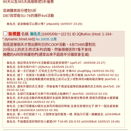
90天以及365天高級賬號5折優惠
官網購買部分禮包5折
DB7與禁衛SU-76的爆肝4v4活動
無名氏: 波波機槍可以開火嗎? (z9jeddIQ 16/05/07 23:20)
無標題
名稱:
無名氏
[16/05/09(一)22:51 ID:JQfiuKoc (Host: 1-164-
*.dynamic.hinet.net)]
No.10035
11推
到底是哪個天才想出勝利日的COOP活動，4台T3485要對抗
20倍以上的虎王/豹式系列/四驅，然後順便送你7隻不會找
掩體的AI叫你保護他們(通常出來不超過半分鐘就會全滅)
無名氏: 我記得去年的PVE活動都沒這麼誇張吧? (vjaFL67. 16/05/09 23:27)
無名氏: 去年也有PVE? (JQfiuKoc 16/05/09 23:37)
無名氏: 第一次打就過了 打到虎王在門口出來 才換IS2 (AxqB5jbg 16/05/10 00:25)
無名氏: 過了，找朋友+先繞敵人的背可以有效阻止對方推進 (tbA/5rD. 16/05/10 02:11)
無名氏: 基本上在踩過場動畫的檢查點之前可以至少把對岸的4驅和砲兵陣地 (tbA/5rD. 1
6/05/10 02:13)
無名氏: 還有外圍的虎王清空，然後會剩下兩波呈縱隊前進過橋的虎王和豹 (tbA/5rD. 16/
05/10 02:14)
無名氏: 全部打完最後打光剩下的4號就占點勝利了 (tbA/5rD. 16/05/10 02:15)
無名氏: 去年出這活動的時候是跟好友組隊,開場先無視任務目標,慢慢先把國會大廈那邊
清乾淨 (J4zG8OEA 16/05/10 02:37)
無名氏: 之後打到要進AI砲灰出來死的階段的時候,全員先就埋伏位子,剩下一個去處發劇
情才過得 (J4zG8OEA 16/05/10 02:38)
無名氏: 第一次打就過了+1, 三個隊友強的跟鬼一樣, 照指示打還一路輾過去; (zOA36Bz6
16/05/10 19:44)
無名氏: 不過運氣很好剛好四人都是OP T-34-85 ZiS-S-53 (zOA36Bz6 16/05/10 19:46)