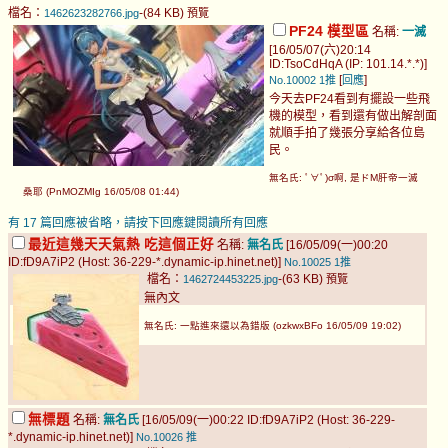
檔名：
-(84 KB)
1462623282766.jpg
預覽
PF24 模型區
名稱:
一滅
[16/05/07(六)20:14
ID:TsoCdHqA (IP: 101.14.*.*)]
[
]
No.10002
1推
回應
今天去PF24看到有擺設一些飛
機的模型，看到還有做出解剖面
就順手拍了幾張分享給各位島
民。
無名氏: ﾟ∀ﾟ)σ啊, 是ドM肝帝一滅
桑耶 (PnMOZMIg 16/05/08 01:44)
有 17 篇回應被省略，請按下回應鍵閱讀所有回應
最近這幾天天氣熱 吃這個正好
名稱:
無名氏
[16/05/09(一)00:20
ID:fD9A7iP2 (Host: 36-229-*.dynamic-ip.hinet.net)]
No.10025
1推
檔名：
-(63 KB)
1462724453225.jpg
預覽
無內文
無名氏: 一點進來還以為錯版 (ozkwxBFo 16/05/09 19:02)
無標題
名稱:
無名氏
[16/05/09(一)00:22 ID:fD9A7iP2 (Host: 36-229-
*.dynamic-ip.hinet.net)]
No.10026
推