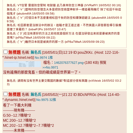
無名氏: VT信管 雷達防空管制 地獄貓 此乃美帝防空三神器 (VVRalfYI 16/05/02 00:16)
無名氏: (ﾟ∀ﾟ)當時的防空理念大多是把防空炮當神射手一樣追著飛機打 除了松田千秋這
個鬼才 (akubm4fA 16/05/05 09:58)
無名氏: (ﾟ∀ﾟ)可惜日本不怎麼重視松田千秋的防空和爆彈迴避法 (akubm4fA 16/05/05 0
9:58)
無名氏: 松田那套是沒辦法中的辦法，追瞄才是王道正道，不然美國人研發那些導引裝備
是傻了來著的？ (tvbwPJPs 16/05/07 10:47)
無名氏: (ﾟ3ﾟ)在沒有更好的方法之前他就是個好方法 在還沒研發出來前是要被爽炸的意
思嗎? (eP8aTWwA 16/05/09 09:22)
無名氏: (ﾟ∀ﾟ)雖然日本就是被爽炸的那一方 (eP8aTWwA 16/05/09 09:23)
無標題
名稱:
無名氏
[16/05/01(日)12:19 ID:pouZKKc. (Host: 122-116-
*.hinet-ip.hinet.net)]
No.9974
1推
檔名：
-(180 KB)
1462076377627.png
預覽
>>No.9971
沒有謠傳的那麼鬼畜，但的確成績是世界第一了。
無名氏: 請問有沒有世界主要交戰國的數據?對這部分很有興趣 (n/4Veixk 16/05/02 03:2
3)
無標題
名稱:
無名氏
[16/05/02(一)21:22 ID:BDcNFRGc (Host: 114-40-
*.dynamic.hinet.net)]
No.9975
32推
看了一下義大利機
---------現有機---------
G.50--12.7機槍*2
MC.200--12.7機槍*2
MC.202--12.7機槍*2--7.7機槍*2
---------未來機---------