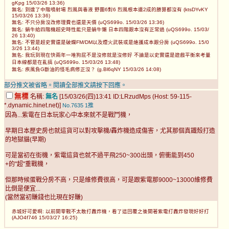
gKpg 15/03/26 13:36)
無名: 到達了中階噴射場 烈風與毒液 野團6對6 烈風根本連2成的勝算都沒有 (ktsDYvKY
15/03/26 13:36)
無名: 不只分房沒改修理費也還是天價 (uQS699o. 15/03/26 13:36)
無名: 蝸牛給四階機超史時性能只是蝸牛懶 日本四階跟本沒有正常過 (uQS699o. 15/03/
26 13:40)
無名: 不管是超史實還是破爛FM/DM以及煙火武裝或是維護成本跟分房 (uQS699o. 15/0
3/26 13:44)
無名: 我玩到現在快兩年一堆狗屁不是沒修就是沒修好 不論是以史實還是遊戲平衡來考量
日本線都是在亂搞 (uQS699o. 15/03/26 13:48)
無名: 疾風負G斷油的怪毛病修正沒？ (g.Bl6qNY 15/03/26 14:08)
部分推文被省略。閱讀全部推文請按下回應。
無標
名稱:
無名
[15/03/26(四)13:41 ID:LRzudMps (Host: 59-115-
*.dynamic.hinet.net)]
No.7635
1推
因為...紫電在日本玩家心中本來就不是戰鬥機，
早期日本歷史房也就這貨可以對攻擊機/轟炸機造成傷害，尤其那個真鐵殼打造
的地獄貓(早期)
可是當初在街機，紫電這貨也就不過平飛250~300出頭，俯衝能到450
+的"超"重戰機，
但那時候蛋戰分房不高，只是維修費很高，可是跟紫電那9000~13000維修費
比倒是便宜...
(當然當初賺錢也比現在好賺)
赤城好可愛啊: 以前開零戰不太敢打轟炸機，看了這回覆之後開著紫電打轟炸發現好好打
(AJO4f746 15/03/27 16:25)