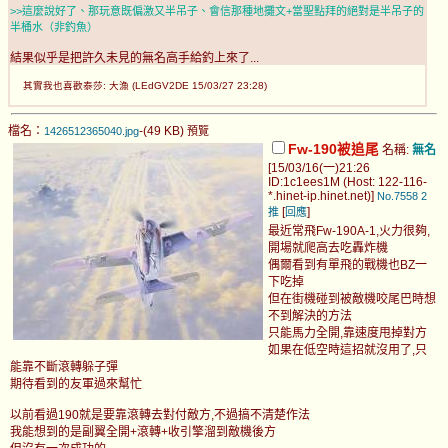
>>這麼說好了、那玩意既偏激又半吊子、會信那種地攤文+當聖點拜的絕對是半吊子的
半桶水（非釣魚）
結果似乎是把許久未見的無名高手給釣上來了...
其實我也喜歡泰莎: 大漁 (LEdGV2DE 15/03/27 23:28)
檔名：
-(49 KB)
1426512365040.jpg
預覽
Fw-190被追尾
名稱:
無名
[15/03/16(一)21:26
ID:1c1ees1M (Host: 122-116-
*.hinet-ip.hinet.net)]
No.7558
2
[
]
推
回應
最近常飛Fw-190A-1,火力很夠,
開場就爬高去吃轟炸機
偶爾看到有單飛的戰機也BZ一
下吃掉
但在街機碰到被敵機咬尾巴時想
不到解決的方法
只能馬力全開,靠速度甩掉對方
如果在低空時這招就沒用了,只
能靠不斷滾轉躲子彈
期待看到的友軍過來幫忙
以前看過190就是要靠滾轉去對付敵方,不過搞不清楚作法
我能想到的是副翼全開+滾轉+收引擎溜到敵機後方