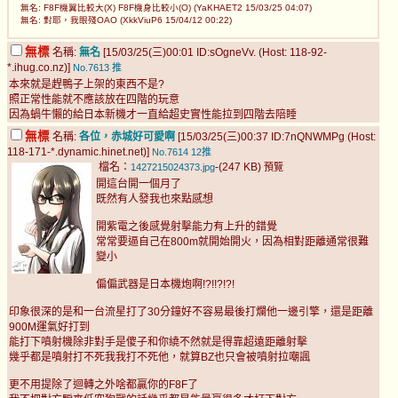
無名: F8F機翼比較大(X) F8F機身比較小(O) (YaKHAET2 15/03/25 04:07)
無名: 對耶，我眼殘OAO (XkkViuP6 15/04/12 00:22)
無標
名稱:
無名
[15/03/25(三)00:01 ID:sOgneVv. (Host: 118-92-
*.ihug.co.nz)]
No.7613
推
本來就是趕鴨子上架的東西不是?
照正常性能就不應該放在四階的玩意
因為蝸牛懶的給日本新機才一直給超史實性能拉到四階去陪睡
無標
名稱:
各位，赤城好可愛啊
[15/03/25(三)00:37 ID:7nQNWMPg (Host:
118-171-*.dynamic.hinet.net)]
No.7614
12推
檔名：
-(247 KB)
1427215024373.jpg
預覽
開這台開一個月了
既然有人發我也來點感想
開紫電之後感覺射擊能力有上升的錯覺
常常要逼自己在800m就開始開火，因為相對距離通常很難
變小
偏偏武器是日本機炮啊!?!!?!?!
印象很深的是和一台流星打了30分鐘好不容易最後打爛他一邊引擎，還是距離
900M運氣好打到
能打下噴射機除非對手是傻子和你繞不然就是得靠超遠距離射擊
幾乎都是噴射打不死我我打不死他，就算BZ也只會被噴射拉嘲諷
更不用提除了迴轉之外啥都贏你的F8F了