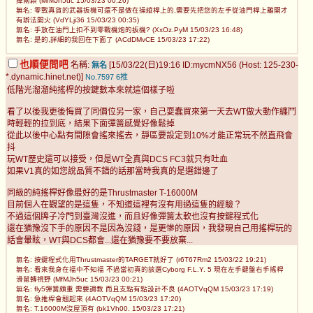
掉兩顆 (MfMJh5uc 15/03/23 00:26)
無名: 零戰真貨的武器扳機可還不是做在操縱桿上的,需要先把您的左手從油門桿上離開才
有辦法開火 (VdYLji36 15/03/23 00:35)
無名: 手放在油門上扣不到零戰機炮的扳機? (XxOz.PyM 15/03/23 16:48)
無名: 是的,詳細的我回在下面了 (ACdDMvCE 15/03/23 17:22)
也順便問吧
名稱:
[15/03/22(日)19:16 ID:mycmNX56 (Host: 125-230-
無名
*.dynamic.hinet.net)]
No.7597
6推
低階光溜溜純搖桿的按鍵數本來就這個樣子啦
看了以後我更後悔買了同價位另一家，自己耍蠢買來第一天去WT做大動作纏鬥
時輕輕的拉到底，結果下面彈簧感覺好像鬆掉
從此以後中心點有間隙會搖來搖去，靜區要設定到10%才能正常玩不然直飛會
抖
玩WT歷史還可以接受，但是WT全真與DCS FC3就只有吐血
如果V1真的如您說品質不錯的話那當時我真的是選錯邊了
同級的純搖桿好像最好的是Thrustmaster T-16000M
目前個人在觀望的是這隻，不知道這裡有沒有用過這隻的經驗？
不過這個牌子冷門到臺灣沒進，而且好像彈簧太軟也沒有按鍵程式化
還在猶豫沒下手的原因不是因為沒錢，是更慘的原因，我發現自己用搖桿玩的
話會暈眩，WT與DCS都會...還在猶豫要不要放棄...
無名: 按鍵程式化用Thrustmaster的TARGET就好了 (r6T67Rm2 15/03/22 19:21)
無名: 看來我身在福中不知福 不過當初真的該選Cyborg F.L.Y. 5 現在左手鍵盤右手搖桿
滑鼠轉視野 (MfMJh5uc 15/03/23 00:21)
無名: fly5彈簧頗重 需要調教 而且支點有點設計不良 (4AOTVqQM 15/03/23 17:19)
無名: 急推桿會翹起來 (4AOTVqQM 15/03/23 17:20)
無名: T.16000M沒屋頂有 (bk1Vh00. 15/03/23 17:21)