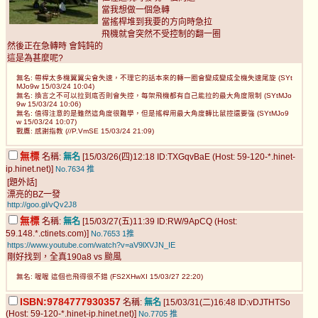
當我想做一個急轉
當搖桿堆到我要的方向時急拉
飛機就會突然不受控制的翻一圈
然後正在急轉時 會鈍鈍的
這是為甚麼呢?
無名: 帶桿太多機翼翼尖會失速，不理它的話本來的轉一圈會變成變成全機失速尾旋 (SYt
MJo9w 15/03/24 10:04)
無名: 換言之不可以拉到底否則會失控，每架飛機都有自己能拉的最大角度限制 (SYtMJo
9w 15/03/24 10:06)
無名: 值得注意的是雖然這角度很難學，但是搖桿用最大角度轉比鼠控還要強 (SYtMJo9
w 15/03/24 10:07)
戰鷹: 感謝指教 (//P.VmSE 15/03/24 21:09)
無標
名稱:
無名
[15/03/26(四)12:18 ID:TXGqvBaE (Host: 59-120-*.hinet-
ip.hinet.net)]
No.7634
推
[題外話]
漂亮的BZ一發
http://goo.gl/vQv2J8
無標
名稱:
無名
[15/03/27(五)11:39 ID:RW/9ApCQ (Host:
59.148.*.ctinets.com)]
No.7653
1推
https://www.youtube.com/watch?v=aV9lXVJN_IE
剛好找到，全真190a8 vs 颱風
無名: 喔喔 這個也飛得很不錯 (FS2XHwXI 15/03/27 22:20)
ISBN:9784777930357
名稱:
無名
[15/03/31(二)16:48 ID:vDJTHTSo
(Host: 59-120-*.hinet-ip.hinet.net)]
No.7705
推