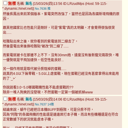
無標
名稱:
無名
[15/03/26(四)13:56 ID:LRzudMps (Host: 59-115-
*.dynamic.hinet.net)]
No.7636
推
然後疾風出來前某個版本，紫電突然改強了，當然也是因為各國新增飛機的原
因，
跟其他國家比也性能只是剛好，可是"紫電"真的太明顯，才會覺得很強很突
出......
哈雅貼出來之後，就你看到的紫電退到二線去了，
然後雷電出來後換哈雅貼"被改"到二線了......
而紫電就被卡在那邊不上不下，沒有30mm炮，速度沒有後新寵兒兩款快，唯
一優勢就是平飛加速快，低空性能良好...
另一個作用就是取代被分房陰掉的蛋戰......
說真的4.0以下無零戰，5.0以上虐蛋戰，現在蛋戰已經沒有甚麼拿得出來能用
的了ˊ_>ˋ
你說說看3.0~5.0哪國戰機性能不能虐蛋戰的??
除非一堆人狗爽的沒發現，不然蛋戰一定第一個被抓掉www
無標
名稱:
無名
[15/03/26(四)14:06 ID:LRzudMps (Host: 59-115-
*.dynamic.hinet.net)]
No.7637
14推
結論來說，蝸牛已經把日本機BUFF到極限，可是分房不符，
因為"同階"的各國飛機的性能還是遠遠屌打本子機，而且有些機種還是在符合
正常數據下的狀況就能虐本子機。