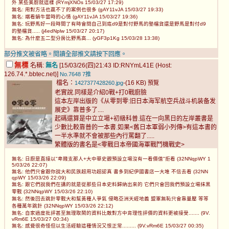
外 某些美廚就這樣 (RYmjXNOs 15/03/27 17:29)
無名: 用對方法也贏不了的案例也很多 (gAY11vJA 15/03/27 19:33)
無名: 端看蝸牛當時的心情 (gAY11vJA 15/03/27 19:36)
無名: 玩野馬好一段時間了有時會問自己到底d9是對付野馬的墊檔貨還是野馬是對付d9
的墊檔貨..... (j4edNplw 15/03/27 20:17)
無名: 為什麼五二型分房比野馬高... (yGF3p1Kg 15/03/28 13:38)
部分推文被省略。閱讀全部推文請按下回應。
無標
名稱:
無名
[15/03/26(四)21:43 ID:RNYmL41E (Host:
126.74.*.bbtec.net)]
No.7648
7推
檔名：
-(16 KB)
1427377428260.jpg
預覽
老實說.同樣是介紹0戰+打0戰廚臉
這本左岸出版的《从零到零:旧日本海军航空兵战斗机装备发
展史》靠普多了....
起碼還算是中立立場+初級科普.這在一向黑日的左岸叢書是
少數比較靠普的一本書.如果<舊日本軍弱小列傳>有這本書的
一半水準就不會被那些內行罵翻了.....
繁體版的書名是<零戰日本帝國海軍戰鬥機戰史>
無名: 日廚是直接以"卑賤支那人+大中華史觀預設立場沒有一看價值"拒看 (32NNqpWY 1
5/03/26 22:07)
無名: 他們只會跟你說大和民族超用功超認真 書多到紀伊國書店一大堆 不信去看 (32NN
qpWY 15/03/26 22:09)
無名: 跟它們說我們在講的就是從那些日本史料歸納出來的 它們只會回我們預設立場抹黑
零戰 (32NNqpWY 15/03/26 22:10)
無名: 然後回去跳針零戰大和幫黃種人爭氣 侵略亞洲天經地義 盟軍無恥只會靠量壓 等等
各種萬年跳針 (32NNqpWY 15/03/26 22:12)
無名: 自家過度批評甚至無理取鬧的資料比敵對方中肯理性評價的資料更被接受....... (9V.
vRm6E 15/03/27 00:34)
無名: 感覺很奇怪但以生活經驗這種情況又恨正常......... (9V.vRm6E 15/03/27 00:35)