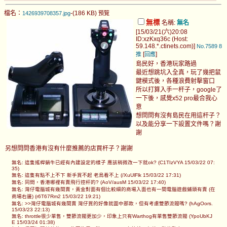
檔名：
-(186 KB)
1426939708357.jpg
預覽
無標
名稱:
無名
[15/03/21(六)20:08
ID:xzKxq36c (Host:
59.148.*.ctinets.com)]
No.7589
8
[
]
推
回應
島民好，香港玩家路過
最近想跳坑入全真，玩了幾把鼠
鍵模式後，各種浪費射擊窗口
所以打算入手一杆子，google了
一下後，感覺x52 pro最合我心
意
想問問有沒有島民在用這杆子？
以及能分享一下設置文件嗎？謝
謝
另想問問香港有沒有什麼推薦的店買杆子？謝謝
無名: 這隻搖桿蝸牛已經有內建設定的樣子 應該稍微改一下就ok? (C1TIzVYA 15/03/22 07:
35)
無名: 這隻有點不上不下 新手買不起 老鳥看不上 (/XuUlFlk 15/03/22 17:31)
無名: 同問，香港哪裡有賣飛行控杆的? (AoV/ausM 15/03/22 17:40)
無名: 灣仔電腦城有幾間賣，黃金對面有個比較細的商場入面也有一間電腦遊戲鋪頭有賣 (在
商場右邊) (r6T67Rm2 15/03/22 19:21)
無名: >>灣仔電腦城有幾間賣 灣仔買的好像就圖中那款，但有考慮雙節流閥嗎? (hAgOors.
15/03/23 22:13)
無名: throttle很少單售，雙節流閥更加少，印象上只有Warthog有單售雙節流閥 (YpoUbKJ
E 15/03/24 01:38)