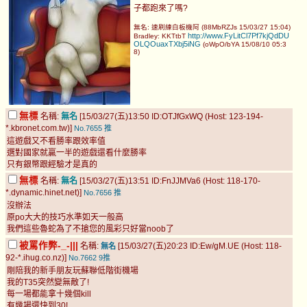
子都跑來了嗎?
無名: 速刷練白板機阿 (88MbRZJs 15/03/27 15:04)
http://www.FyLitCl7Pf7kjQdDU
Bradley: KKTtbT
OLQOuaxTXbj5iNG
(oWpO/bYA 15/08/10 05:3
8)
無標
名稱:
無名
[15/03/27(五)13:50 ID:OTJfGxWQ (Host: 123-194-
*.kbronet.com.tw)]
No.7655
推
這遊戲又不看勝率跟效率值
選對國家就贏一半的遊戲還看什麼勝率
只有銀幣跟經驗才是真的
無標
名稱:
無名
[15/03/27(五)13:51 ID:FnJJMVa6 (Host: 118-170-
*.dynamic.hinet.net)]
No.7656
推
沒辦法
原po大大的技巧水準如天一般高
我們這些魯蛇為了不搶您的風彩只好當noob了
被罵作弊-_-|||
名稱:
[15/03/27(五)20:23 ID:Ew/gM.UE (Host: 118-
無名
92-*.ihug.co.nz)]
No.7662
9推
剛陪我的新手朋友玩蘇聯低階街機場
我的T35突然變無敵了!
每一場都能拿十幾個kill
有幾場還快到30!