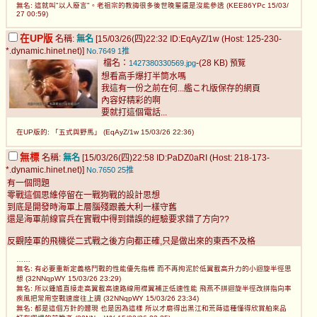
無名: 這就叫"以人廢言"。老祖宗的教誨很多後世晚輩還是沒能參透 (KEE86YPc 15/03/
27 00:59)
在UP版
名稱:
無名
[15/03/26(四)22:32 ID:EqAyZ/1w (Host: 125-230-
*.dynamic.hinet.net)]
No.7649
1推
檔名：
-(28 KB)
1427380330569.jpg
預覽
想看高手爆打半筒水嗎
我這有一份之前在何...艦これ版保存的網頁
內容好精彩的啊
要就打這個電話...
在UP版的: 「五式與野馬」 (EqAyZ/1w 15/03/26 22:36)
無標
名稱:
無名
[15/03/26(四)22:58 ID:PaDZ0aRI (Host: 218-173-
*.dynamic.hinet.net)]
No.7650
25推
有一個問題
零戰這個思維停留在一戰狗戰的設計思想
到底是開發時海軍上層腦殘跟義大利一樣守舊
還是海軍前線官兵在實戰中得到錯誤的經驗要求錯了方向??
反觀陸軍的飛機從二式戰之後方向都正確,只是做出來的東西不及格
……
無名: 有必要重新定義格鬥戰的性能優先指標 而不再拘泥於低翼載高升力的小迴旋半徑思
想 (32NNqpWY 15/03/26 23:29)
無名: 所以鍾馗直接走高翼載高速路線用襟翼補正低速性能 飛燕不拼迴旋半徑改拼指向率
疾風把常用空戰速度往上調 (32NNqpWY 15/03/26 23:34)
無名: 都是這個方針的體現 也是因為這樣 所以才磨得出黑江和荒蒔這種懂得欣賞舶來品