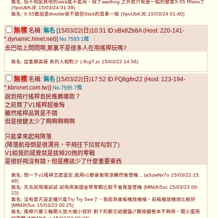
無名: 但不知配其他的stick能不能用。除了warthog 之外就只有差一點的整套X-55 Rhino了
(YpoUbKJE 15/03/24 01:39)
無名: X-55聽說是throttle很不錯但Stick的質素一般 (YpoUbKJE 15/03/24 01:40)
無標
名稱:
無名
[15/03/22(日)10:31 ID:vBx8Zb8A (Host: 220-141-
*.dynamic.hinet.net)]
No.7593
1推
去巴哈上問問啊,那裏不是很多人在用搖桿玩嗎?
無名: 這隻頗高級 有的人相對少 (.9cgT.zc 15/03/22 14:56)
無標
名稱:
無名
[15/03/22(日)17:52 ID:FQ8gfm22 (Host: 123-194-
*.kbronet.com.tw)]
No.7595
7推
說到飛行搖桿島民推薦哪款？
之前買了V1搖桿超後悔
雖然搖桿品質是不錯
但是按鍵太少了啊啊啊啊啊
只能拿來起飛降落
(降落航母倒是很漂亮，平飛往下拉就勾到了)
V1給我的感覺就是拔掉20炮的零戰
是很好飛沒有錯，但是應該少了什麼重要東西
無名: 問一下v1搖桿怎麼設定,我用v1都會無限滾轉然後墜機... (aSzwNx7o 15/03/22 23:
48)
無名: 先去試飛場試試 試飛用美國金幣零戰比較不會尾旋墜機 (MfMJh5uc 15/03/23 00:
23)
無名: 沒有官方設定檔只能Try Try See了，我認為後板機放機槍，前板機放機炮比較好
(MfMJh5uc 15/03/23 00:25)
無名: 搖桿只要三軸開火放大縮小就好 剩下的都交給鍵盤(7顆按鍵根本不夠用，開火還用