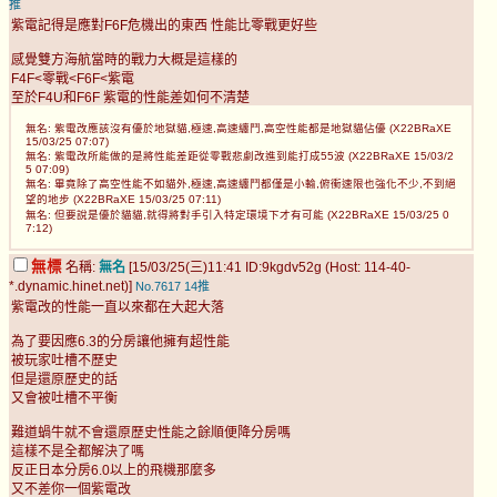
推
紫電記得是應對F6F危機出的東西 性能比零戰更好些
感覺雙方海航當時的戰力大概是這樣的
F4F<零戰<F6F<紫電
至於F4U和F6F 紫電的性能差如何不清楚
無名: 紫電改應該沒有優於地獄貓,極速,高速纏鬥,高空性能都是地獄貓佔優 (X22BRaXE
15/03/25 07:07)
無名: 紫電改所能做的是將性能差距從零戰悲劇改進到能打成55波 (X22BRaXE 15/03/2
5 07:09)
無名: 畢竟除了高空性能不如貓外,極速,高速纏鬥都僅是小輸,俯衝速限也強化不少,不到絕
望的地步 (X22BRaXE 15/03/25 07:11)
無名: 但要說是優於貓貓,就得將對手引入特定環境下才有可能 (X22BRaXE 15/03/25 0
7:12)
無標
名稱:
無名
[15/03/25(三)11:41 ID:9kgdv52g (Host: 114-40-
*.dynamic.hinet.net)]
No.7617
14推
紫電改的性能一直以來都在大起大落
為了要因應6.3的分房讓他擁有超性能
被玩家吐槽不歷史
但是還原歷史的話
又會被吐槽不平衡
難道蝸牛就不會還原歷史性能之餘順便降分房嗎
這樣不是全都解決了嗎
反正日本分房6.0以上的飛機那麼多
又不差你一個紫電改