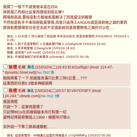
我開了一個下午感覺根本是在討M
與疾風乙丙相比這東西價值到底在哪?
開場爬高高,要嘛是對方都被疾風解決了而我還沒到戰場
不然就是對手不奉陪輕鬆風箏我,而我只追得上AAGUN或是高射砲之類的東西
那我乾脆開場就往低空去說不定還能碰到甚麼雙野馬之類的可以吃......
無名: 1.43太屌了 所以被砍了就這樣 乖乖去玩秋水 景雲或震電吧 (FGZcHKO2 15/03/24 1
6:28)
無名: 1.飛下去當零戰打 2.去護航戰鬥機 3 (1DwhgGcM 15/03/24 16:42)
無名: 3.乖乖開雷電 (1DwhgGcM 15/03/24 16:43)
戰鷹: 這架是? (//P.VmSE 15/03/24 23:54)
無名: 作美國海航打扮的紫電改 (ySmhHp3. 15/03/25 00:19)
無標
名稱:
無名
[15/03/24(二)16:43 ID:kGszfSgU (Host: 114-47-
*.dynamic.hinet.net)]
No.7607
推
剛剛再看了一下,他速度改滿只比隼三快5公里.....???
這東西的分房6.3根本神經病啊
無標
名稱:
[15/03/24(二)20:57 ID:VH7OY8FY (Host:
無名
124.244.*.ctinets.com)]
No.7611
3推
我是德棍
只說一下：這東西還債了
只記得f8f1b在前幾個版本吊打對面一切
當時記得是俯衝追上190d，繞圈吊打噴火
另外說一下隼三那高速鎖舵……
無名: 這是紫電吧，f8f機翼比這圖的飛機還大 (7nQNWMPg 15/03/25 00:28)