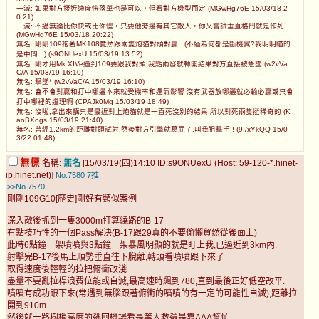
一滅: 如果對方接近速度快落單也是可以，但看對方機型而定 (MGwHg76E 15/03/18 2
0:21)
一滅: 不過無論比你快或比你慢，只要他旁邊有其它敵人，你又嘗試垂直格鬥就是作死
(MGwHg76E 15/03/18 20:22)
無名: 剛剛109抱著MK108竟然跟兩隻炮貓對頭對贏...(不過為何都是斷機翼?我明明瞄的
是中間...) (s9ONUexU 15/03/19 13:52)
無名: 剛才用Mk.XIVe遇到109要跟我對頭 我點兩發就轉開結果對方直接被急墜 (w2vVa
C/A 15/03/19 16:10)
無名: 擊墜* (w2vVaC/A 15/03/19 16:10)
無名: 會不會對贏和打中哪邊本來就受機率和運氣影響 沒有武器放哪邊就必輸必贏或只會
打中哪裡的道理啊 (CPAJk0Mg 15/03/19 18:49)
無名: 沒啦,拿出來講只是最近對上炮貓就是一直死沒別的結果.所以對死兩隻挺稀奇的 (K
aoBXogs 15/03/19 21:40)
無名: 曾經1.2km的距離對頭試射,然後對方引擎就葛屁了,叫我狙擊手!! (9I/xYkQQ 15/0
3/22 01:48)
無標
名稱:
無名
[15/03/19(四)14:10 ID:s9ONUexU (Host: 59-120-*.hinet-
ip.hinet.net)]
No.7580
7推
>>No.7570
剛剛109G10[歷史]剛好有類似案例
深入敵後抓到一隻3000m打算繞路的B-17
有點技巧性的一個Pass解決(B-17跟29真的不要偷懶貿然從後面上)
此時6點鐘一架噴噴與3點鐘一架暴風明顯的就是盯上我,已逼近到3km內.
射擊完B-17後馬上順勢垂直往下脫離,轉頭看噴噴跟下來了
取得速度後輕輕的拉把俯衝改淺
盡量不要亂拉桿浪費位能或自滅,最高速時飆到780,直到最後正好低空改平.
噴噴有成功跟下來(常遇到無腦跟著俯衝的噴噴的有一定的可能性自滅),距離拉
開到910m
然後就一路樹梢高度的逃回機場看是等人救還是靠AAA幫忙