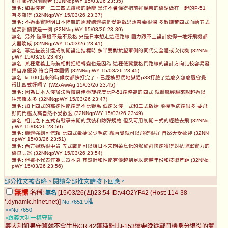
好在哪裡的前瞻者 (32NNqpWY 15/03/26 23:35)
無名: 如果沒有一二三四式這樣的轉變 黑江不會懂得把前述幾架的優點做在一起的P-51
有多難得 (32NNqpWY 15/03/26 23:37)
無名: 不過事實證明日本陸航的駕駛總體還是受輕戰思想荼毒很深 多數嫌棄四式而給五式
過高評價就是一例 (32NNqpWY 15/03/26 23:39)
無名: 另外 陸軍機不是不及格 只是日本想走這種路線 國力跟不上設計使得一堆好飛機都
大器晚成 (32NNqpWY 15/03/26 23:41)
無名: 等這些設計達成初期設定指標時 多半要對抗盟軍側的同代完全體或次代機 (32NNq
pWY 15/03/26 23:43)
無名: 某種意義上海航相對拒絕轉變也是因為 這種低翼載格鬥路線的設計方向比較容易發
揮自身優勢 符合日本國情 (32NNqpWY 15/03/26 23:45)
無名: ki-100出來的時候仗都快打完了，已經被野馬地獄貓p38打臉了這麼久怎麼還會覺
得比四式好啊？ (W2xAwiAg 15/03/26 23:45)
無名: 因為日本人沒辦法習慣最佳盤旋速度比P-51還略高的四式 就體感經驗來說超過以
往常識太多 (32NNqpWY 15/03/26 23:47)
無名: 加上四式的高速性能還是不比野馬 低速又沒一式和三式敏捷 飛機毛病還很多 要飛
好的門檻太高自然不受歡迎 (32NNqpWY 15/03/26 23:49)
無名: 相比之下五式有戰爭末期的武裝和防彈規格 但又可用初期三式的經驗去飛 (32NNq
pWY 15/03/26 23:50)
無名: 機體強韌可信賴 比四式敏捷又少毛病 靠直覺就可以飛得很好 自然大受歡迎 (32NN
qpWY 15/03/26 23:51)
無名: 西方觀點很中肯 五式戰是可以讓日本末期菜鳥化的駕駛群快速獲得對抗盟軍實力的
優良兵器 (32NNqpWY 15/03/26 23:54)
無名: 但這不代表作為兵器本身 其設計和性能有優越到足以跨越年份和技術差距 (32NNq
pWY 15/03/26 23:56)
部分推文被省略。閱讀全部推文請按下回應。
無標
名稱:
[15/03/26(四)23:54 ID:v4O2YF42 (Host: 114-38-
無名
*.dynamic.hinet.net)]
No.7651
9推
>>No.7650
>跟義大利一樣守舊
義大利如果守舊就不會生出CR.42這種能比I-153還要晚從戰鬥機身分退役的雙