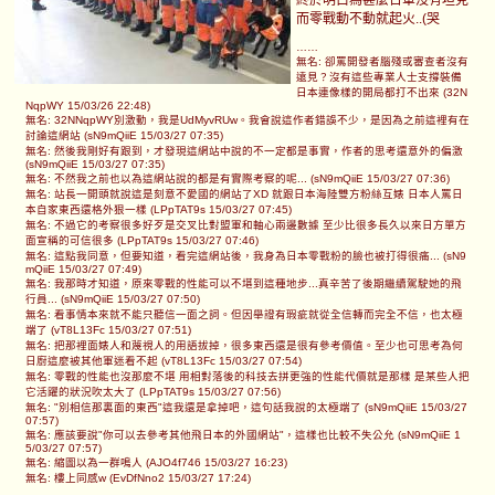
而零戰動不動就起火..(哭
……
無名: 卻罵開發者腦殘或審查者沒有
遠見？沒有這些專業人士支撐裝備
日本連像樣的開局都打不出來 (32N
NqpWY 15/03/26 22:48)
無名: 32NNqpWY別激動，我是UdMyvRUw。我會說這作者錯誤不少，是因為之前這裡有在
討論這網站 (sN9mQiiE 15/03/27 07:35)
無名: 然後我剛好有跟到，才發現這網站中說的不一定都是事實，作者的思考還意外的偏激
(sN9mQiiE 15/03/27 07:35)
無名: 不然我之前也以為這網站說的都是有實際考察的呢... (sN9mQiiE 15/03/27 07:36)
無名: 站長一開頭就說這是刻意不愛國的網站了XD 就跟日本海陸雙方粉絲互婊 日本人罵日
本自家東西還格外狠一樣 (LPpTAT9s 15/03/27 07:45)
無名: 不過它的考察很多好歹是交叉比對盟軍和軸心兩邊數據 至少比很多長久以來日方單方
面宣稱的可信很多 (LPpTAT9s 15/03/27 07:46)
無名: 這點我同意，但要知道，看完這網站後，我身為日本零戰粉的臉也被打得很痛... (sN9
mQiiE 15/03/27 07:49)
無名: 我那時才知道，原來零戰的性能可以不堪到這種地步...真辛苦了後期繼續駕駛她的飛
行員... (sN9mQiiE 15/03/27 07:50)
無名: 看事情本來就不能只聽信一面之詞。但因舉證有瑕疵就從全信轉而完全不信，也太極
端了 (vT8L13Fc 15/03/27 07:51)
無名: 把那裡面婊人和蔑視人的用語拔掉，很多東西還是很有參考價值。至少也可思考為何
日廚這麼被其他軍迷看不起 (vT8L13Fc 15/03/27 07:54)
無名: 零戰的性能也沒那麼不堪 用相對落後的科技去拼更強的性能代價就是那樣 是某些人把
它活躍的狀況吹太大了 (LPpTAT9s 15/03/27 07:56)
無名: "別相信那裏面的東西"這我還是拿掉吧，這句話我說的太極端了 (sN9mQiiE 15/03/27
07:57)
無名: 應該要說"你可以去參考其他飛日本的外國網站"，這樣也比較不失公允 (sN9mQiiE 1
5/03/27 07:57)
無名: 縮圖以為一群鳴人 (AJO4f746 15/03/27 16:23)
無名: 樓上同感w (EvDfNno2 15/03/27 17:24)