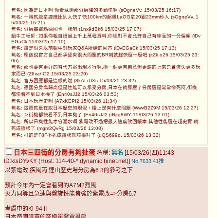
無名: 因為是日本啊 你看蘇聯那分房降的多勤快啊 (sOgneVv. 15/03/25 16:17)
無名: 一階就能拿速度比別人快了快100km的超級LaGG拿20跟23mm秒人 (sOgneVv. 1
5/03/25 16:21)
無名: 分房高這點德國也一樣吧 (1nx9dBk6 15/03/25 17:07)
蝸牛工程師: 如果你親自讀過上千上萬種資料,你絕對不會允許自己有絲毫的一分偏頗 (iDv
EGaCk 15/03/25 17:10)
無名: 這是很久以前蝸牛對玩家Q&A所給的回答 (iDvEGaCk 15/03/25 17:13)
無名: 應該說官方自己都承認有很大問題的BR制就趕快廢一廢吧 (jtZk.o26 15/03/25 23:
06)
無名: 那也要有更好的替代方案出現才行啊.換一個更有創意但更爛的上來只會流失更多玩
家而已 (Z6xa/IO2 15/03/25 23:29)
無名: 官方回應都是這樣的啦 (8kALrUXs 15/03/25 23:32)
無名: 德國分房高歸高但是性能可以承受分房,日本在就算壓了分房還是常常慘死阿,街機
都快看不到日本機了 (En40sJJ2 15/03/26 03:53)
無名: 日本玩歷史啊 (A7xKEPf2 15/03/26 11:34)
無名: 這篇就是在說日本歷史的現況，樓上是有什麼問題 (WwvB2Z9M 15/03/26 12:27)
無名: ＞街機都快看不到日本機了 (En40sJJ2 (tRjrg8WY 15/03/26 13:01)
無名: 所以日機性能才會灌水啊 紫電改不過把最大速度砍回帳本 其他性能還在超史實 就
死成這樣了 (mgm2QvRg 15/03/26 13:08)
無名: 打的是F8F不死成這樣就該檢討了 (uQS699o. 15/03/26 13:32)
日本三四街的分房有夠扯蛋
名稱:
無名
[15/03/26(四)11:43
ID:ktsDYvKY (Host: 114-40-*.dynamic.hinet.net)]
No.7633
41推
以紫電改 疾風丙 連山歷史場分房為6.3的參考之下...
預計今年內一定會看到的A7M2烈風
火力同等且急速與盤旋性能皆強於紫電改=>分房6.7
考慮中的Ki-94 II
日本帝國陸軍的究級單發電風扇