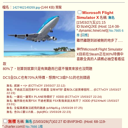
檔名：
-(144 KB)
1427462149269.jpg
預覽
Microsoft Flight
Simulator X
名稱:
無名
[15/03/27(五)21:15
ID:9zxhQJXE (Host: 114-38-
*.dynamic.hinet.net)]
No.7665
6
[
]
推
回應
雖然離題到該被刪的地步了......
神作Microsoft Flight Simulator
X目前在Steam正在80%特價中
喜歡全真的人請務必抽空看看這
款
80%了，划算到就算只是有興趣而已還不懂買來放也沒問題
DCS全DLC也有70%大特價，想買FC3或P-51的也別錯過
無名: 感謝 = =)+ (ECT7xCIY 15/03/27 22:12)
無名: 不過話又說回來FSX 的畫面 沒有WT好 還有DLC該買哪個阿.... (ECT7xCIY 15/03/27
22:23)
無名: 一邊玩一邊等X PLANE特價好了 XDDD (ECT7xCIY 15/03/27 22:24)
無名: 雖然我也有買FSX 不過老實說 FSX對我來說太和平了 XDDD (FS2XHwXI 15/03/27
23:01)
無名: 全擬真都無法起飛的路過 (eANip6Lg 15/03/28 07:25)
無名: 含DLC要115美... (bj4/jRCc 15/03/28 22:23)
無標
名稱:
無名
[15/03/28(六)02:27 ID:BViP3HD. (Host: 68-119-
*.charter.com)]
No.7666
1推