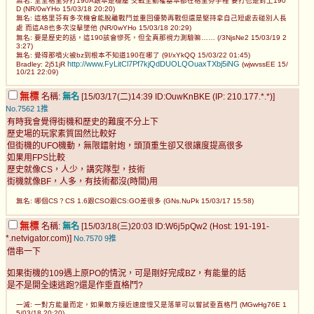
無名: 堂堂格里芬打190A跟本是穩壓 交戰主動權基本都在格里芬手裡 要打也是對上190
D (NR/0wYHo 15/03/18 20:20)
無名: 這格里芬有多次機會能脫離戰鬥並重回優勢再戰但還是堅持拿自己短處去碰別人長
處 而這A8也多次沒擊墜他 (NR/0wYHo 15/03/18 20:29)
無名: 要是歷史的話，這190該會慘死，但全真那視力測驗嘛…… (/3NjsNe2 15/03/19 2
3:27)
無名: 覺得那噴火被bz到根本不知道190在哪了 (9I/xYkQQ 15/03/22 01:45)
http://www.FyLitCl7Pf7kjQdDUOLQOuaxTXbj5iNG
Bradley: 2j51jR
(wjwvssEE 15/
10/21 22:09)
無標
名稱:
無名
[15/03/17(二)14:39 ID:OuwKnBKE (IP: 210.177.*.*)]
No.7562
1推
有時我會覺得街機和歷史的難度不分上下
歷史場的玩家素質固然比較好
但街機的UFO機動，無限鐳射炮，頭頂重生卻又很讓度提高很多
如果用FPS比較
歷史就像CS，人少，講究隊型，技術
街機就像BF，人多，有技術都沒(時間)用
無名: 哪個CS？CS 1.6跟CSO跟CS:GO差很多 (GNs.NuPk 15/03/17 15:58)
無標
名稱:
無名
[15/03/18(三)20:03 ID:W6j5pQw2 (Host: 191-191-
*.netvigator.com)]
No.7570
9推
借串一下
如果街機的109遇上原PO的情況，可是剛好完成BZ，有能量的話
是不是開全速逃跑?還是作垂直格鬥?
一滅: 一對方能量而定，如果敵方接近速度慢又是落單可以嘗試垂直格鬥 (MGwHg76E 1
5/03/18 20:20)