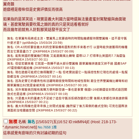
翼奇蹟
遊戲裡是廢柴但是史實評價反而很高
如果指的是某笑話，現實是義大利國力當時還無法量產蜜封駕駛艙與曲面玻
璃，甚麼駕駛員要吹風之類的真的只是笑話看看就好
而且幾年前就有人針對那笑話發平反文了
無名: 在單翼布局將成主流，雙翼馬上就要過時的時間點繼續堅持開雙翼機，這不是守舊
什麼才是? (qtABdkQo 15/03/26 23:59)
無名: CR.42的好要從義大利的空軍裝備和面對的對手來看才行 以當時能快速獲得的機種
而言它算是盡力了 (2K8P86EA 15/03/27 00:09)
無名: 能對英國的雙翼機打帶跑 又能跟颶風比轉彎 還帶12.7 打得準比英國的7.7海還強
(2K8P86EA 15/03/27 00:11)
無名: 但從宏觀來看 它就是一款轉不過大部分雙翼機 跟單翼機拼速度又拼不過 國產SAF
AT還很爛的尷尬機 (2K8P86EA 15/03/27 00:13)
無名: 現在遊戲可能把它做得難開了一點 但老實說還它一點操控性對它現在的處境一點幫
助都沒有 (2K8P86EA 15/03/27 00:14)
無名: 因為史實它的優秀性和活躍時期很受時間和地域性限制 跟全世界雙翼機比轉彎和初
期單翼機比BZ就是會被夾殺 (2K8P86EA 15/03/27 00:18)
無名: 另外駕駛員回報有風聲方便判斷空速一事也是事實 俄國I-16初期還從封閉式退回開
放式也是這樣 (2K8P86EA 15/03/27 00:19)
無名: 只是義大利的量產力不足給了這些守舊派拒絕改變的口實 後期大家都在拼高速俯衝
(2K8P86EA 15/03/27 00:21)
無名: 義大利飛機也是乖乖換上封閉式座艙 (雖然留了後方兩側的義式空隙) 可見在國際浪
潮面前沒啥鐵齒空間 (2K8P86EA 15/03/27 00:22)
無標
名稱:
無名
[15/03/27(五)16:52 ID:nktMN4jE (Host: 218-173-
*.dynamic.hinet.net)]
No.7658
1推
這串感覺有廚味的只有討論初期的這句