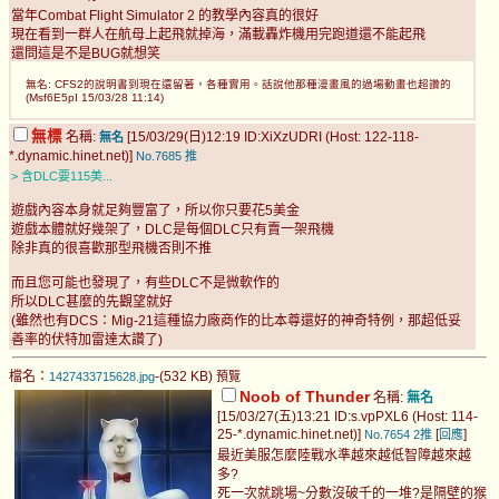
當年Combat Flight Simulator 2 的教學內容真的很好
現在看到一群人在航母上起飛就掉海，滿載轟炸機用完跑道還不能起飛
還問這是不是BUG就想笑
無名: CFS2的說明書到現在還留著，各種實用。話說他那種漫畫風的過場動畫也超讚的
(Msf6E5pI 15/03/28 11:14)
無標
名稱:
[15/03/29(日)12:19 ID:XiXzUDRI (Host: 122-118-
無名
*.dynamic.hinet.net)]
No.7685
推
> 含DLC要115美...
遊戲內容本身就足夠豐富了，所以你只要花5美金
遊戲本體就好幾架了，DLC是每個DLC只有賣一架飛機
除非真的很喜歡那型飛機否則不推
而且您可能也發現了，有些DLC不是微軟作的
所以DLC甚麼的先觀望就好
(雖然也有DCS：Mig-21這種協力廠商作的比本尊還好的神奇特例，那超低妥
善率的伏特加雷達太讚了)
檔名：
-(532 KB)
1427433715628.jpg
預覽
Noob of Thunder
名稱:
無名
[15/03/27(五)13:21 ID:s.vpPXL6 (Host: 114-
25-*.dynamic.hinet.net)]
[
]
No.7654
2推
回應
最近美服怎麼陸戰水準越來越低智障越來越
多?
死一次就跳場~分數沒破千的一堆?是隔壁的猴