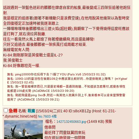
話說遇到一架藍色迷彩的髒髒在肆虐自家的船隻,最後變成三四架狂追著他跑狂
射.
我是穩定的追逐著(跟著不斷機動只是浪費空速),在他甩脫其他幾架以為暫時安
全回復穩定正加速時被我逐漸跟上
一陣噗咻噗咻後髒髒噴出三道火焰(超壯觀),我觀察了一下覺得燒得這麼旺應該
是打夠了,就右滑拉昇脫離.
往左一看竟然火馬上都熄了拖著煙繼續飛,而且還能轉彎!
只好又追過去.最後髒髒被一架疾風打成兩截才結束.
無線電就有人問:
Ki-84:剛剛那架是英俊戰士還是IL-2?
我:英俊戰士
Ki-84:好像跟坦克一樣.
無名: ping10000你也玩得下去？I服了YOU (Fa/o.Vz6 15/03/23 01:32)
無名: 109G-10的靈活性在後期109之中應該算比較好的...你是掛砲莢上陣嗎？ (rnYgkw/
E 15/03/23 02:45)
無名: 抱一管氣槌裸奔而已,只是歷史場都一直遇到炮貓...不知道該怎麼應付,感覺各項性
能都是109處劣勢 (ACdDMvCE 15/03/23 09:20)
無名: 剛起飛還是ping 3xx多,附近一有其他人就飆升到上千,後來根本可以拿來當預警雷
達用了 (ACdDMvCE 15/03/23 09:21)
急轉
名稱:
戰鷹
[15/03/24(二)01:40 ID:s8oXB1Zg (Host: 61-231-
*.dynamic.hinet.net)]
No.7603
4推
檔名：
-(1449 KB)
1427132450663.jpg
預覽
借串問
最近拜了閃靈鈦翼回來玩
但在遊玩時發現一個問題