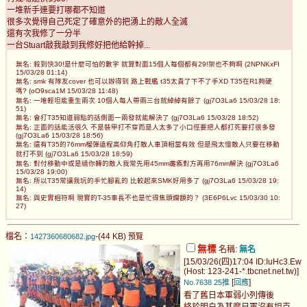
一堆新手連要打哪都不知道
很多次覺得自己死定了確意外的把湧上的敵人全滅
還有次我修了一分半
一台Stuart敲我敲到我修好把他給幹掉...
無名: 殺到快30!是什麼可怕的數字 就算對面15個人每個都有29!架也不夠啊 (2NPNKxFI
15/03/28 01:14)
無名: smk 有隊友cover 也可以辦得到 路上戰艦 t35太貴了下不了手XD T35在R1夠硬
嗎? (oO9sca1M 15/03/28 11:48)
無名: 一堆輕坦能重生兩次 10個人每人帶兩三台就綽綽有餘了 (gj7O3La6 15/03/28 18:
51)
無名: 會打T35知道弱點的話側面一兩發就能解決了 (gj7O3La6 15/03/28 18:52)
無名: 正面的話能活很久 不是裝甲打不穿而是人太多了小口徑要把人都打死要打很多發
(gj7O3La6 15/03/28 18:56)
無名: 還有T35的76mm榴彈遠程高仰角打敵人車頂相當有效 但是飛太慢敵人只要在移動
就打不到 (gj7O3La6 15/03/28 18:59)
無名: 對付移動中或是繞你轉的敵人我常先用45mm癱瘓對方再用76mm解決 (gj7O3La6
15/03/28 19:00)
無名: 所以T35常讓我玩的手忙腳亂的 比較起來SMK好用多了 (gj7O3La6 15/03/28 19:
14)
無名: 與史實相符啊 現實的T-35車長不也是忙得焦頭爛額的？ (3E6P6Lvc 15/03/30 10:
27)
檔名：
-(44 KB)
1427360680682.jpg
預覽
無標
名稱:
無名
[15/03/26(四)17:04 ID:IuHc3.Ew
(Host: 123-241-*.tbcnet.net.tw)]
[
]
No.7638
25推
回應
看了舊日本軍弱小列傳後
終於明白為甚麼日軍沒有坦克