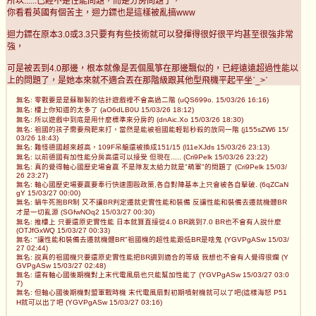
所以......已經不是性能問題，而是分房問題了，
你看看英國有個苦主，迴力鏢也是這樣被亂搞www
迴力鏢在原本3.0或3.3只要有有些技術就可以發揮得很好很平均甚至很強非常
強，
可是被丟到4.0那邊，根本就像是丟個風箏在那邊飄似的，已經遠遠超過性能以
上的問題了，是她本來就不適合丟在那階級跟其他型飛機平起平坐ˊ_>ˋ
無名: 零戰要是是蘇聯製的估計遊戲裡不會高過二階 (uQS699o. 15/03/26 16:16)
無名: 樓上你知道的太多了 (aO6dLB0U 15/03/26 18:12)
無名: 所以遊戲中到底是用什麼標準來分房的 (dnAic.Xo 15/03/26 18:30)
無名: 祖國的孩子需要飛靶來打，當然是能被祖國能輕鬆秒殺的放同一階 (j155sZW6 15/
03/26 18:43)
無名: 難怪德國越來越高，109F吊艙還被換成151/15 (l11eXJds 15/03/26 23:13)
無名: 以前德國有加性能分房高還可以接受 但現在..... (Cri9Pelk 15/03/26 23:22)
無名: 真的覺得軸心國歷史場會贏 不是隊友太給力就是"萌軍"的問題了 (Cri9Pelk 15/03/
26 23:27)
無名: 軸心國歷史場要贏要奉行快速圍毆政策,各自對陣基本上只會被各自擊破. (6qZCaN
gY 15/03/27 00:00)
無名: 蝸牛死抱BR制 又不讓BR判定遷就史實性能和裝備 反讓性能和裝備去遷就機體BR
才是一切亂源 (SGfwNOq2 15/03/27 00:30)
無名: 推樓上 只要還原史實性能 日本就算直接從4.0 BR跳到7.0 BR也不會有人說什麼
(OTJfGxWQ 15/03/27 00:33)
無名: "讓性能和裝備去遷就機體BR"祖國機的超性能跟低BR是啥鬼 (YGVPgASw 15/03/
27 02:44)
無名: 說真的祖國機只要還原史實性能把BR調到適合的等級 我想也不會有人覺得很爛 (Y
GVPgASw 15/03/27 02:48)
無名: 還有軸心國後期機對上末代電風扇也只能幫加性能了 (YGVPgASw 15/03/27 03:0
7)
無名: 但軸心國後期機對盟軍戰時機 末代電風扇對初期噴射機就可以了吧(這樣海怒 P51
H就可以出了吧 (YGVPgASw 15/03/27 03:16)