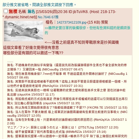
部分推文被省略。閱讀全部推文請按下回應。
無標
名稱:
無名
[15/03/26(四)20:36 ID:jbTuVK6. (Host: 218-173-
*.dynamic.hinet.net)]
No.7646
67推
檔名：
-(15 KB)
1427373412109.jpg
預覽
>>雖然史實日軍的裝備很慘，但他有些資料錯的是頗誇張
的
<----沒看之前還真不知到零戰原來是抄英國機
這個文章看了好幾次覺得很有意思
哪些部分是有錯的可以敘述一下嗎??
……
無名: 不過機身的抗損似乎有變強（還是說先前改版讓損壞部件全黑也不會全部失效的修
正關係？）又硬回來一點 (N8CvauBg 15/03/27 08:47)
無名: 現在故意用機身接7.7mm也不礙事 啊 不過這還是另外開串討論好了 (N8CvauBg 1
5/03/27 08:49)
無名: 其實廚不就是這樣被看不起的嗎？這點上來說不管是日廚還是德棍都是一個樣、所
以他們才會是過街老鼠呀 (RbHJqXUc 15/03/27 10:31)
無名: 反過來說英美廚也一樣啊 佔著戰勝的史實之壁和那些高手文章之便 混在討論中趁
亂出腳 (ckpztXrk 15/03/27 11:17)
無名: 用狐假虎威的方式自我滿足 然後引用那些高手或權威的話還可以引到錯誤百出再引
戰火 沒比軸心廚強到哪去 (ckpztXrk 15/03/27 11:35)
無名: 所以為啥又開始廚來廚去了?我都低頭道歉了不是?? (YKCR9.TE 15/03/27 11:53)
無名: 沒人在罵你 不要太敏感 版上或軍武討論圈兩邊總有些素質比較差的沒事吸火 (N8C
vauBg 15/03/27 12:05)
無名: 沒有在針對樓上啦、只是單純的討論廚被討厭的原因而已 (RbHJqXUc 15/03/27 1
2:08)
マニア／ファン: 厨房とは違うのだよ、厨房とは！ (2T51TLbg 15/03/27 12:20)
無名: 總不會盟軍贏了就代表雪曼比虎式強 (88MbRZJs 15/03/27 15:16)
無名: 盟軍贏我玩盟軍->所以遊戲中一定得贏->輸表示不公平 除了版上幾個比較有研究的