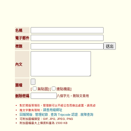
名稱
電子郵件
標題
內文
圖檔
[
無貼圖
] [
連貼機能
]
刪除密碼
八個字元，刪除文章用
對於鬧版等情形，管理群可以不經公告而做出處置，請見諒
請善用縮網址
推文字數有限制，
回報鬧版
管理紀錄
查詢 Tripcode 認證
故障查詢
.
.
.
可附加圖檔類型：GIF, JPG, JPEG, PNG
附加圖檔最大上傳資料量為 1500 KB