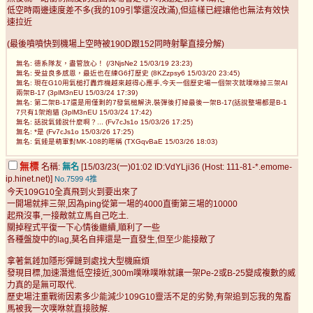
低空時兩邊速度差不多(我的109引擎還沒改滿),但這樣已經讓他也無法有效快
速拉近
(最後噴噴快到機場上空時被190D跟152同時射擊直接分解)
無名: 德系隊友，盡管放心！ (/3NjsNe2 15/03/19 23:23)
無名: 受益良多感恩，最近也在練G6打歷史 (8KZzpsy6 15/03/20 23:45)
無名: 現在G10用氣槌打轟炸機越來越得心應手,今天一個歷史場一個架次就噗咻掉三架AI
兩架B-17 (3plM3nEU 15/03/24 17:39)
無名: 第二架B-17還是用僅剩的7發氣槌解決,裝彈後打掉最後一架B-17(話說整場都是B-1
7只有1架炮貓 (3plM3nEU 15/03/24 17:42)
無名: 話說氣錘說什麼啊？... (Fv7cJs1o 15/03/26 17:25)
無名: *是 (Fv7cJs1o 15/03/26 17:25)
無名: 氣錘是萌軍對MK-108的暱稱 (TXGqvBaE 15/03/26 18:03)
無標
名稱:
無名
[15/03/23(一)01:02 ID:VdYLji36 (Host: 111-81-*.emome-
ip.hinet.net)]
No.7599
4推
今天109G10全真飛到火到要出來了
一開場就摔三架,因為ping從第一場的4000直衝第三場的10000
起飛沒事,一接敵就立馬自己吃土.
關掉程式平復一下心情後繼續,順利了一些
各種盤旋中的lag,莫名自摔還是一直發生,但至少能接敵了
拿著氣錘加隱形彈鏈到處找大型機麻煩
發現目標,加速潛進低空接近,300m噗咻噗咻就讓一架Pe-2或B-25變成複數的威
力真的是無可取代.
歷史場注重戰術因素多少能減少109G10靈活不足的劣勢,有架追到忘我的鬼畜
馬被我一次噗咻就直接肢解.