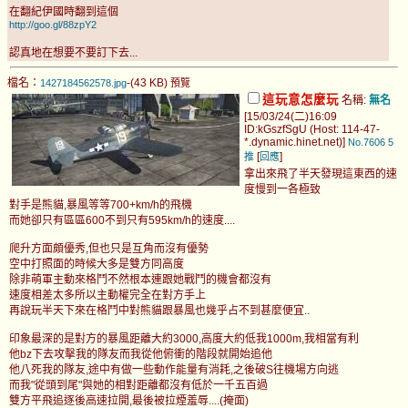
在翻紀伊國時翻到這個
http://goo.gl/88zpY2
認真地在想要不要訂下去...
檔名：
-(43 KB)
1427184562578.jpg
預覽
這玩意怎麼玩
名稱:
無名
[15/03/24(二)16:09
ID:kGszfSgU (Host: 114-47-
*.dynamic.hinet.net)]
No.7606
5
[
]
推
回應
拿出來飛了半天發現這東西的速
度慢到一各極致
對手是熊貓,暴風等等700+km/h的飛機
而她卻只有區區600不到只有595km/h的速度....
爬升方面頗優秀,但也只是互角而沒有優勢
空中打照面的時候大多是雙方同高度
除非萌軍主動來格鬥不然根本連跟她戰鬥的機會都沒有
速度相差太多所以主動權完全在對方手上
再說玩半天下來在格鬥中對熊貓跟暴風也幾乎占不到甚麼便宜..
印象最深的是對方的暴風距離大約3000,高度大約低我1000m,我相當有利
他bz下去攻擊我的隊友而我從他俯衝的階段就開始追他
他八死我的隊友,途中有做一些動作能量有消耗,之後破S往機場方向逃
而我"從頭到尾"與她的相對距離都沒有低於一千五百過
雙方平飛追逐後高速拉開,最後被拉煙羞辱....(掩面)