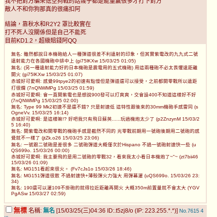
我不把對方騙來低空狗戰的話幾乎都是能量贏很多才打下對方
敵人不和你狗那真的很痛扣阿
結論，靠秋水和R2Y2 罩比較實在
打不死人沒關係但是自己不能死
目前KD1.2，超級賠錢阿QQ
無名: 雖然都說日本機砲給人一種彈道很差不利遠射的印象，但其實紫電改的九九式二號
遠射能力在各國機砲中排中上 (gi75lKXw 15/03/25 01:05)
無名: (另一種遠射能力好的日本機砲是震電用的五式機砲) 用這兩種砲不必太畏懼遠距離
開火 (gi75lKXw 15/03/25 01:07)
赤城好可愛啊: 感覺99tpye2的初速有點慢但是彈道還可以接受，之前都開零戰所以遠距
打很爛 (7nQNWMPg 15/03/25 01:59)
赤城好可愛啊: 會一直開紫電也是想說900發可以打爽爽，交會設400不知道這樣好不好
(7nQNWMPg 15/03/25 02:00)
無名: Type 99 Mk2初速不是還不錯? 只是射速低 這特性跟後來的30mm機砲手感雷同 (s
OgneVv. 15/03/25 16:14)
赤城好可愛啊: 是這樣嘛!? 好吧我只有飛日蘇英......玩過機炮太少了 (p2ZnzynM 15/03/2
5 16:40)
無名: 開紫電改和開零戰的機砲手感是截然不同的 光零戰前期用一號砲後期用二號砲的感
覺就不一樣了 (jtZk.o26 15/03/25 23:06)
無名: 一號跟二號砲是差很多 二號砲彈道大概僅次於Hispano 不過一號砲射速快一些 (u
QS699o. 15/03/26 00:00)
赤城好可愛啊: 我主要飛的是用二號砲的零戰32，看來我太小看日本機炮了~"~ (zt7bii46
15/03/26 01:09)
無名: MG151看起來很火。 (Fv7cJs1o 15/03/26 18:46)
無名: MG151彈道很散 不過射速快+薄殼彈火力強大 用彈幕灑 (uQS699o. 15/03/26 23:
34)
無名: 190還可以灑109不掛砲的就得拉近距離再開火 大概350m前置量就不會太大 (YGV
PgASw 15/03/27 02:59)
無標
名稱:
無名
[15/03/25(三)04:36 ID:.t5zj8/o (IP: 223.255.*.*)]
No.7615
4