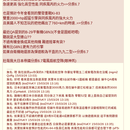
急速更高 強化高空性能 同疾風丙的火力=>分房6.7
也是預計今年會看到的雙發重戰Ki-83
雙重2000+hp超猛引擎與同疾風丙的強大火力
且美國人不知怎玩的把他飆出了760+km的時速..=>分房6.7
最近QA提到的B-29平衡機G8N3(不會是圖紙吧喂)
聽說是大型連山??
不過有機會換成其他飛機 難道陸軍有貨?
擁有比G8N1更有力的引擎
如果自衛機砲還原為彈道較為平直的九九二型=>分房6.7
壯哉我大日本帝國分房6.7電風扇航空隊(眼神死)
……
無名: 嗯 我在說原po你哭的6.7電風扇航空隊 你要扯零戰五二或紫電改我也沒輒 (mgm2
QvRg 15/03/26 13:03)
無名: 好吧 看來是我沒表達清楚 其實本文裡3台試作機+1圖紙機 都是最近 蝸牛QA裡有
提到的東西 (ktsDYvKY 15/03/26 13:16)
無名: 日本討論區笑稱之前紫電改是3000馬力,現在蝸牛餵它松根油了,但疾風依然3000
馬力 (CpHwbl4. 15/03/26 13:18)
無名: 藉機吐槽日本分房過高 同分房之下疾風 紫電改 零戰52型 跟上面我自己留提到的
對手 歷史模式6對6 (ktsDYvKY 15/03/26 13:19)
無名: 我不信勝率可到5成 (ktsDYvKY 15/03/26 13:20)
無名: 疾風性能雖然依然很超過 但蝸牛用容易過熱不易降溫這種手法變相限制它的威能
最近也不好過 (sF5igKpg 15/03/26 13:30)
無名: 如果是互不認識的野團 這6對6可能連4成勝算都不到 以做遊戲來說 這平衡問題很
嚴重 (ktsDYvKY 15/03/26 13:31)
無名: 既然你蝸牛計畫要出這些東西 分房勢必是要更高 (ktsDYvKY 15/03/26 13:35)
無名: 其實如果有套預計性能的Ki-94-II負責扛高階 疾風性能和分房都可望合理下修 (sF5i